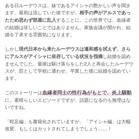
ある日ルーデウスは、妹であるアイシャの艶かしい声を聞き
ます。最初は流していた彼ですが、
相手の声がアルスであっ
することに。この世界では、血縁者
たため思わず部屋に乱入
の結婚は珍しいことではありません。家族会議が開かれ、結
婚を了承する雰囲気になります。

しかし
現代日本から来たルーデウスは違和感を拭えず、さら
し結婚を認め
にアルスがアイシャに依存している状況を指摘
ませんでした。最後は駆け落ちをした2人と再会したルーデウ
スが、罰として学校に通わせ、卒業した後に結婚を認めてい
ます。

このストーリーは
血縁者同士の性行為がもとで、炎上騒動
に。素晴らしいエピソードですが、話題になるのも無理はな
いですね。

「蛇足編」も書籍化されていますが、「アイシャ編」は大幅
改変、もしくはカットされてしまうでしょう……！