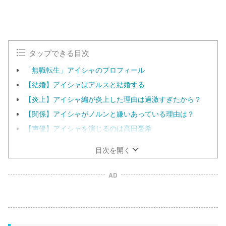
M
u
t
e
タップできる目次
「無職転生」アイシャのプロフィール
【結婚】アイシャはアルスと結婚する
【炎上】アイシャ編が炎上した理由は過激すぎたから？
【関係】アイシャがノルンと嫌いあっている理由は？
【声優】アイシャを演じるのは高田憂希
目次を開く
AD