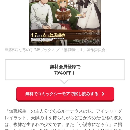
©理不尽な孫の手/MFブックス ／「無職転生Ⅱ」製作委員会
無料会員登録で
70%OFF！
無料でコミックシーモアで試し読みする
「無職転生」の主人公であるルーデウスの妹、アイシャ・グ
レイラット。天賦の才を持ちながらどこか冷めた性格の彼女
は、複雑な生まれの少女です。また「小説家になろう」に掲