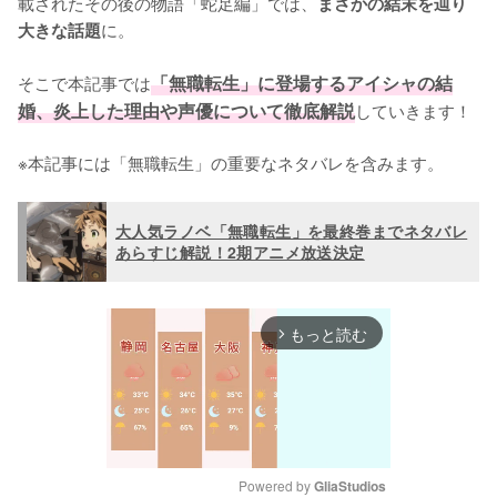
載されたその後の物語「蛇足編」では、
まさかの結末を辿り
に。

大きな話題
そこで本記事では
「無職転生」に登場するアイシャの結
婚、炎上した理由や声優について徹底解説
していきます！

※本記事には「無職転生」の重要なネタバレを含みます。
大人気ラノベ「無職転生」を最終巻までネタバレ
あらすじ解説！2期アニメ放送決定
もっと読む
arrow_forward_ios
Powered by 
GliaStudios