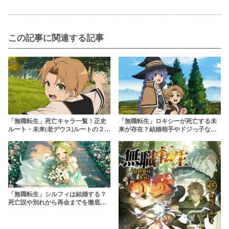
この記事に関連する記事
「無職転生」死亡キャラ一覧！正史
「無職転生」ロキシーが死亡する未
ルート・未来(老デウス)ルートの２つ
来が存在？結婚相手やドジっ子な性
の世界線を解説
格の魅力に迫る
「無職転生」シルフィは結婚する？
死亡説や別れから再会までを徹底解
説