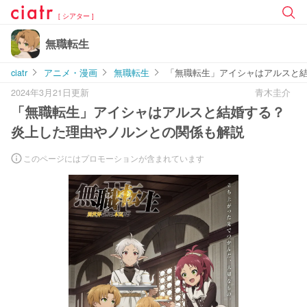
[ シアター ]
無職転生
ciatr
アニメ・漫画
無職転生
「無職転生」アイシャはアルスと
2024年3月21日更新
青木圭介
「無職転生」アイシャはアルスと結婚する？
炎上した理由やノルンとの関係も解説
このページにはプロモーションが含まれています