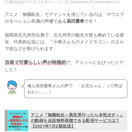
(C)株式会社マウスプロモーション (C) Smashcore Entertainment Inc.
アニメ「無職転生」でアイシャを演じているのは、マウスプ
ロモーション所属の声優である
です！

高田憂希
福岡県北九州市出身で、北九州市の観光大使も務めている彼
女。代表的な役には、『小林さんちのメイドラゴン』のエル
マ役などが挙げられます。

活発で可愛らしい声が特徴的
で、アイシャにもぴったりで
した！
俺も高田憂希さんの声で、「お兄ちゃん」って呼ば
れたい……！
アニメ『無職転生～異世界行ったら本気出す～』
の動画を全話無料視聴できる配信サービスは？
【2021年7月2期放送】