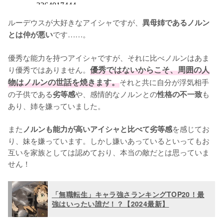
ルーデウスが大好きなアイシャですが、
異母姉であるノルン
です……。

とは仲が悪い
優秀な能力を持つアイシャですが、それに比べノルンはあま
り優秀ではありません。
優秀ではないからこそ、周囲の人
物はノルンの世話を焼きます。
それと共に自分が浮気相手
の子供である
や、感情的なノルンとの
も
劣等感
性格の不一致
あり、姉を嫌っていました。

また
を感じてお
ノルンも能力が高いアイシャと比べて劣等感
り、妹を嫌っています。しかし嫌いあっているといってもお
互いを家族としては認めており、本当の敵だとは思っていま
せん！
「無職転生」キャラ強さランキングTOP20！最
強はいったい誰だ！？【2024最新】