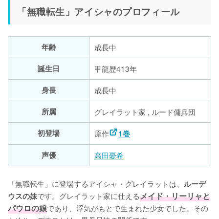
「無職転生」アイシャのプロフィール
年齢
成長中
誕生日
甲龍歴413年
身長
成長中
所属
グレイラット家 , ルード傭兵団
初登場
原作
1巻
声優
高田憂希
「無職転生」に登場するアイシャ・グレイラットは、
ルーデ
です。グレイラット家に仕える
メイド・リーリャと
ウスの妹
パウロの娘
であり、浮気がもとで生まれた少女でした。その