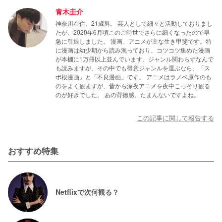
青木圭介
神奈川在住、21歳男。 芸人として細々と活動しておりまし
たが、2020年6月頃このご時世でさらに細くなったので早
急に引退しました。 漫画、アニメが主な生き甲斐です。特
に漫画は幼少期から読み漁っており、コツコツ集めた漫画
が本棚に1万冊以上並んでいます。ジャンル関わらずなんで
も読みますが、その中でも得意ジャンルを選ぶなら、「ス
ポ根漫画」と「不良漫画」です。 アニメはラノベ原作のも
のをよく観ますが、昔から深夜アニメを夜中こっそり観る
のが好きでした。 あの背徳感、たまんないですよね。
この記事に関して報告する
おすすめ特集
Netflixで次何観る？