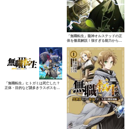
「無職転生」龍神オルステッドの正
体を徹底解説！強すぎる能力からル
ーデウスとの関係まで
「無職転生」ヒトガミは死亡した？
正体・目的など謎多きラスボスをネ
タバレ解説