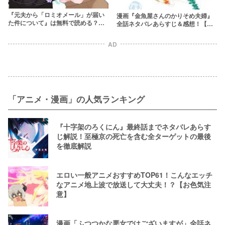
『元夫から「ロミオメール」が届い
漫画『金魚屋さんのかりそめ夫婦』
た件について』は無料で読める？ネ
全話ネタバレあらすじ＆感想！【契
タバレあらすじ＆感想！hitomiやraw
約結婚した旦那にガチ恋】
は危険
AD
「アニメ・漫画」の人気ランキング
『十字架のろくにん』最終話までネタバレあらす
じ解説！至極京の死亡を含む全ターゲットの最後
を徹底解説
エロい一般アニメおすすめTOP61！こんなエッチ
なアニメ地上波で放送して大丈夫！？【お色気注
意】
漫画「ふつつかな悪女ではございますが」全話ネ