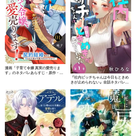
漫画「子育て令嬢 真実の愛売りま
す」のネタバレあらすじ・原作・無
『社内ビッチちゃんは今日もときめ
料配信情報 rawで読むのはやめよう
きが止められない』全話ネタバレあ
【縞子】
らすじ&無料配信情報！rawやhitomi
を使わずに安全に読もう