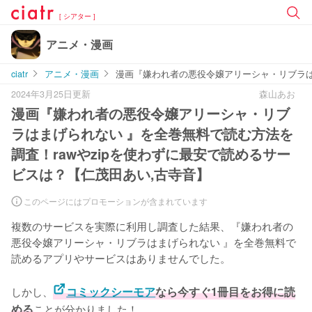
[ シアター ]
アニメ・漫画
ciatr
アニメ・漫画
漫画『嫌われ者の悪役令嬢アリーシャ・リブラはま
2024年3月25日更新
森山あお
漫画『嫌われ者の悪役令嬢アリーシャ・リブ
ラはまげられない 』を全巻無料で読む方法を
調査！rawやzipを使わずに最安で読めるサー
ビスは？【仁茂田あい,古寺音】
このページにはプロモーションが含まれています
複数のサービスを実際に利用し調査した結果、『嫌われ者の
悪役令嬢アリーシャ・リブラはまげられない 』を全巻無料で
読めるアプリやサービスはありませんでした。
しかし、
コミックシーモア
なら今すぐ1冊目をお得に読
める
ことが分かりました！