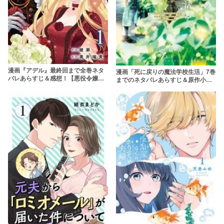
漫画『アデル』最終回まで全巻ネタ
漫画「死に戻りの魔法学校生活」7巻
バレあらすじ＆感想！【悪役令嬢の
までのネタバレあらすじ＆原作小説
復讐劇】
の結末を解説！rawを使わず無料で
読む方法は？