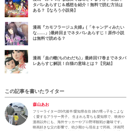
タバレあらすじ＆感想を紹介！無料で読む方法は
ある？【なろう小説発】
漫画『カモフラージュ夫婦』(「キャンディみたい
な……」)最終回までネタバレあらすじ！原作小説
は無料で読める？
漫画「血の轍(ちのわだち)」最終回17巻までネタバ
レあらすじ解説！白猫の意味とは？【完結】
この記事を書いたライター
森山あお
フリーライター/20代後半/愛知県在住 姉の甥っ子をこよな
く愛するアラサー男子。 生まれも育ちも愛知県で、映画や
漫画以外にも、海外サッカーやプロ野球観戦が趣味です。
映画好きな父の影響で、幼少期から現在まで邦画、洋画問