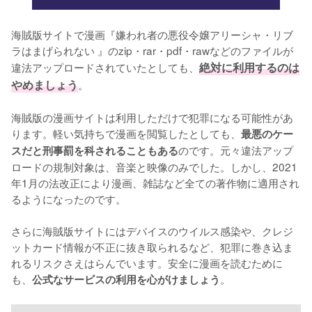
海賊版サイトで漫画『嫌われ者の悪役令嬢アリーシャ・リブ
ラはまげられない 』のzip・rar・pdf・rawなどのファイルが
違法アップロードされていたとしても、
絶対に利用するのは
やめましょう
。
海賊版の漫画サイトは利用しただけで犯罪になる可能性があ
ります。軽い気持ちで漫画を閲覧したとしても、
最悪のケー
のです。元々違法アップ
スだと刑事罰を科されることもある
ロードの規制対象は、音楽と映像のみでした。しかし、2021
年1月の法改正により漫画、雑誌など全ての著作物に適用され
るようになったのです。
さらに海賊版サイトにはデバイスのウイルス感染や、クレジ
ットカード情報が不正に抜き取られるなど、犯罪に巻き込ま
れるリスクさえはらんでいます。安全に漫画を読むために
も、
。
公式なサービスの利用を心がけましょう