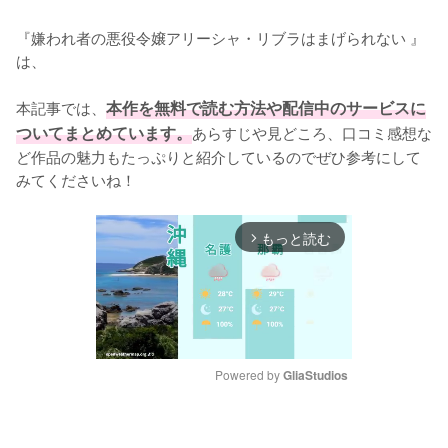
『嫌われ者の悪役令嬢アリーシャ・リブラはまげられない 』
は、

本記事では、
本作を無料で読む方法や配信中のサービスに
ついてまとめています。
あらすじや見どころ、口コミ感想な
ど作品の魅力もたっぷりと紹介しているのでぜひ参考にして
みてくださいね！
もっと読む
arrow_forward_ios
Powered by 
GliaStudios
M
u