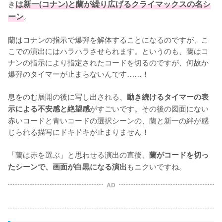
き
は新一(コナン)と蘭が繰り広げるクライマックスの名シ
ーン
。

蘭はコナンの指示で爆弾を解体することになるのですが、こ
こでの演出にはハラハラさせられます。というのも、蘭はコ
ナンの指示により指定されたコードを切るのですが、何故か
爆弾のタイマーが止まらないんです……！

息をのむ展開の後に写し出される、
動き続けるタイマーの表
がすごいです。その後の図面にない
示による不安感と絶望感
赤いコードと青いコードの選択シーンの、蘭と新一の絆が感
じられる描写にドキドキが止まりません！

「蘭は赤を選ぶ」と思わせる演出の直後、
蘭がコードを切っ
もニクいですね。
たシーンで、画面が白黒になる演出
AD