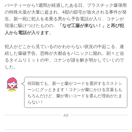
パーティーから1週間が経過したある日、プラスチック爆弾用
の特殊火薬が大量に盗まれ、4邸の邸宅が放火される事件が発
生。新一宛に犯人を名乗る男から予告電話が入り、コナンが
現場に駆けつけたものの、
「なぜ工藤が来ない！」と再び犯
。

人から電話が入ります
犯人がどこから見ているのかわからない状況の中起こる、連
続した爆破予告。恐怖が大都会をパニックに陥れ、刻々と迫
るタイムリミットの中、コナンが謎を解き明かしていくので
した。
何回観ても、新一と蘭がコードを選択するラストシ
ーンにグッときます！コナンが蘭にかける言葉もも
ちろんだけど、蘭が青いコードを選んだ理由がたま
らない！
AD