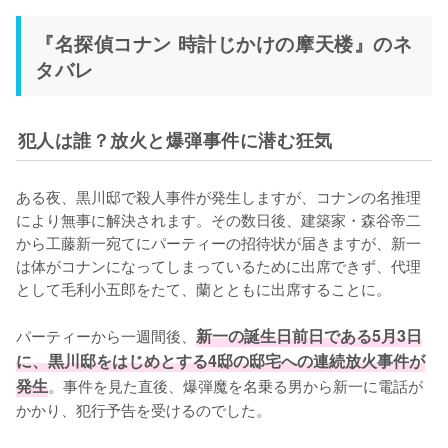
『名探偵コナン 時計じかけの摩天楼』のネ
タバレ
犯人は誰？放火と爆弾事件に潜む狂気
ある夜、黒川邸で殺人事件が発生しますが、コナンの名推理
により無事に解決されます。その数日後、建築家・森谷帝二
から工藤新一宛てにパーティーの招待状が届きますが、新一
は体がコナンになってしまっているために出席できず、代理
として毛利小五郎をたて、蘭とともに出席することに。

パーティーから一週間後、
新一の誕生日前日である5月3日
に、黒川邸をはじめとする4邸の邸宅への連続放火事件が
発生
。事件を見た直後、爆弾魔を名乗る男から新一に電話が
かかり、犯行予告を受けるのでした。
