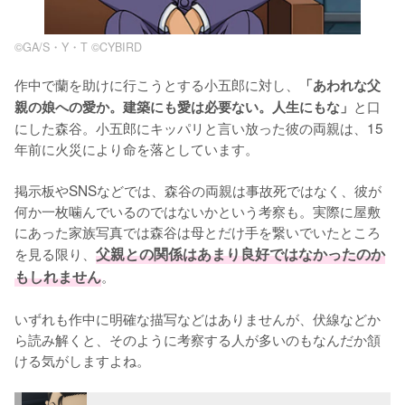
©︎GA/S・Y・T ©︎CYBIRD
作中で蘭を助けに行こうとする小五郎に対し、
「あわれな父
と口
親の娘への愛か。建築にも愛は必要ない。人生にもな」
にした森谷。小五郎にキッパリと言い放った彼の両親は、15
年前に火災により命を落としています。

掲示板やSNSなどでは、森谷の両親は事故死ではなく、彼が
何か一枚噛んでいるのではないかという考察も。実際に屋敷
にあった家族写真では森谷は母とだけ手を繋いでいたところ
を見る限り、
父親との関係はあまり良好ではなかったのか
もしれません
。

いずれも作中に明確な描写などはありませんが、伏線などか
ら読み解くと、そのように考察する人が多いのもなんだか頷
ける気がしますよね。