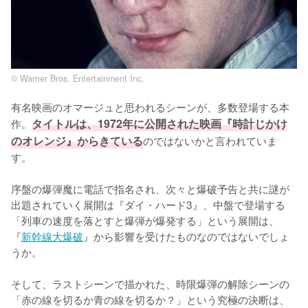
© Warner Bros. Entertainment Inc.
有名映画のオマージュと思われるシーンが、多数登場する本
作。
タイトルは、1972年に公開された映画『時計じかけ
のオレンジ』からきている
のではないかと言われていま
す。

序盤の爆弾魔に電話で指名され、次々と爆破予告と共に謎が
出題されていく展開は『ダイ・ハード3』、中盤で登場する
「列車の速度を落とすと爆弾が爆発する」という展開は、
『
新幹線大爆破
』から影響を受けたものなのではないでしょ
うか。

そして、ラストシーンで描かれた、時限爆弾の解除シーンの
「赤の線を切るか青の線を切るか？」という究極の決断は、