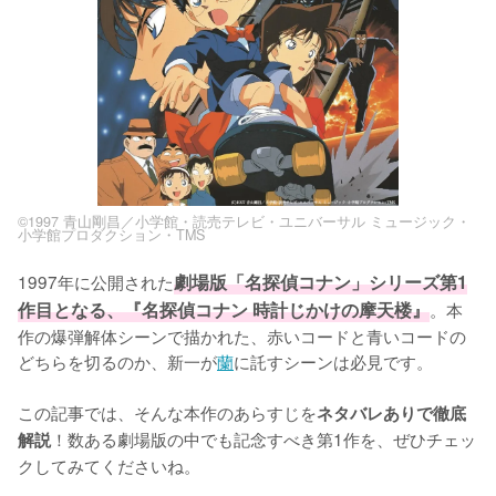
©1997 青山剛昌／小学館・読売テレビ・ユニバーサル ミュージック・
小学館プロダクション・TMS
1997年に公開された
劇場版「名探偵コナン」シリーズ第1
作目となる、『名探偵コナン 時計じかけの摩天楼』
。本
作の爆弾解体シーンで描かれた、赤いコードと青いコードの
どちらを切るのか、新一が
蘭
に託すシーンは必見です。

この記事では、そんな本作のあらすじを
ネタバレありで徹底
！数ある劇場版の中でも記念すべき第1作を、ぜひチェッ
解説
クしてみてくださいね。
