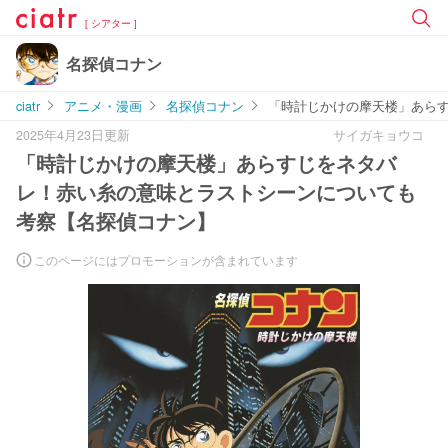
[ シアター ]
名探偵コナン
ciatr
アニメ・漫画
名探偵コナン
「時計じかけの摩天楼」あら
2025年4月23日更新
サイガキョウコ
「時計じかけの摩天楼」あらすじをネタバ
レ！赤い糸の意味とラストシーンについても
考察【名探偵コナン】
このページにはプロモーションが含まれています