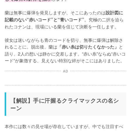
蘭は無事に爆弾を発見しますが、そこにあったのは
設計図に
。究極の二択を迫ら
記載のない“赤いコード”と“青いコード”
れたコナンは、現場にいる蘭を信じて決断を一任します。

彼女は迷いながらも青のコードを切り、無事に爆弾は解除さ
れることに。脱出後、蘭は
と
「赤い糸は切りたくなかった」
語り、2人の想いは静かに交差します。“赤い糸”ならぬ“赤いコ
ード”が象徴する、見えない特別な絆がそこにはありました。
AD
【解説】手に汗握るクライマックスの名シ
ーン
本作には数々の見せ場が存在していますが、中でも注目すべ