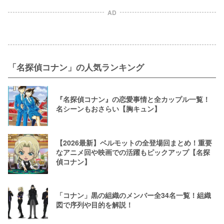
意味を考察！動機・時系列も解説
味とは？時系列や過去作のオマージ
ュを゙解説
AD
「名探偵コナン」の人気ランキング
『名探偵コナン』の恋愛事情と全カップル一覧！
名シーンもおさらい【胸キュン】
【2026最新】ベルモットの全登場回まとめ！重要
なアニメ回や映画での活躍もピックアップ【名探
偵コナン】
「コナン」黒の組織のメンバー全34名一覧！組織
図で序列や目的を解説！