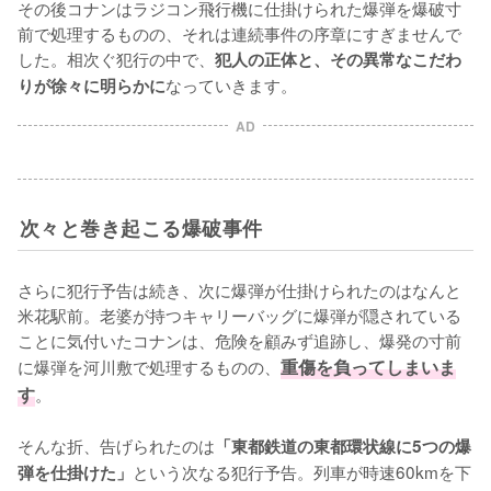
その後コナンはラジコン飛行機に仕掛けられた爆弾を爆破寸
前で処理するものの、それは連続事件の序章にすぎませんで
した。相次ぐ犯行の中で、
犯人の正体と、その異常なこだわ
なっていきます。
りが徐々に明らかに
AD
次々と巻き起こる爆破事件
さらに犯行予告は続き、次に爆弾が仕掛けられたのはなんと
米花駅前。老婆が持つキャリーバッグに爆弾が隠されている
ことに気付いたコナンは、危険を顧みず追跡し、爆発の寸前
に爆弾を河川敷で処理するものの、
重傷を負ってしまいま
す
。

そんな折、告げられたのは
「東都鉄道の東都環状線に5つの爆
という次なる犯行予告。列車が時速60kmを下
弾を仕掛けた」