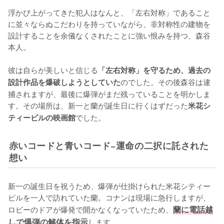
浮かび上がってきた犯人はなんと、「左右対称」であること
に並々ならぬこだわりを持っていながら、非対称性の建物を
設計することを余儀なくされたことに強い恨みを持つ、森谷
本人。

彼は自らが美しいと信じる
「左右対称」を守るため、過去の
のでした。その後森谷は逮
設計作品を爆破しようとしていた
捕されますが、最後に爆弾がまだ残っていることを明かしま
す。その場所は、新一と蘭が誕生日に行くはずだった
米花シ
でした。
ティービルの映画館
赤いコードと青いコード−運命の二択に託された
想い
新一の誕生日を祝うため、爆弾が仕掛けられた米花シティー
ビルを一人で訪れていた蘭。コナンは現場に急行しますが、
ロビーのドアが爆発で開かなくなっていたため、
蘭に電話越
しで爆弾の解体を指示
します。
