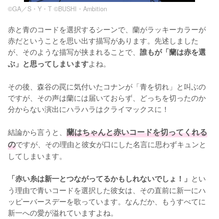
©︎GA／S・Y・T ©︎BUSHI・Ambition
赤と青のコードを選択するシーンで、蘭がラッキーカラーが
赤だということを思い出す描写があります。先述しました
が、そのような描写が挟まれることで、
誰もが「蘭は赤を選
よね。

ぶ」と思ってしまいます
その後、森谷の罠に気付いたコナンが「青を切れ」と叫ぶの
ですが、その声は蘭には届いておらず、どっちを切ったのか
分からない演出にハラハラはクライマックスに！

結論から言うと、
蘭はちゃんと赤いコードを切ってくれる
の
ですが、その理由と彼女が口にした名言に思わずキュンと
してしまいます。

とい
「赤い糸は新一とつながってるかもしれないでしょ！」
う理由で青いコードを選択した彼女は、その直前に新一にハ
ッピーバースデーを歌っています。なんだか、もうすべてに
新一への愛が溢れていますよね。