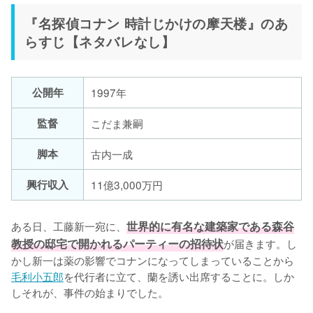
『名探偵コナン 時計じかけの摩天楼』のあ
らすじ【ネタバレなし】
公開年
1997年
監督
こだま兼嗣
脚本
古内一成
興行収入
11億3,000万円
ある日、工藤新一宛に、
世界的に有名な建築家である森谷
教授の邸宅で開かれるパーティーの招待状
が届きます。し
かし新一は薬の影響でコナンになってしまっていることから
毛利小五郎
を代行者に立て、蘭を誘い出席することに。しか
しそれが、事件の始まりでした。
