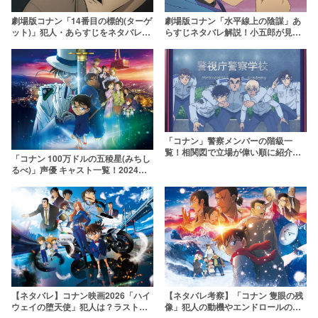
劇場版コナン「水平線上の陰謀」あ
劇場版コナン「14番目の標的(ターゲ
らすじネタバレ解説！小五郎が見抜
ット)」犯人・あらすじをネタバレ解
いた真犯人やトリックなども考察！
説！小五郎は英理をなぜ撃った？
「コナン」警察メンバーの階級一
覧！相関図で立場が偉い順に紹介！
「コナン 100万ドルの五稜星(みちし
降谷ら公安はどういう扱い？
るべ)」声優 キャスト一覧！2024年
劇場版のゲストや登場キャラを紹介
【ネタバレ】コナン映画2026「ハイ
【ネタバレ考察】「コナン 隻眼の残
ウェイの堕天使」犯人は？ラストの
像」犯人の動機やエンドロールの意