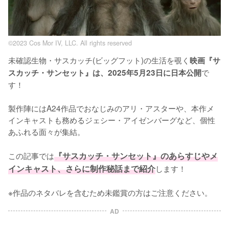
©2023 Cos Mor IV, LLC. All rights reserved
未確認生物・サスカッチ(ビッグフット)の生活を覗く
映画『サ
で
スカッチ・サンセット』は、2025年5月23日に日本公開
す！

製作陣にはA24作品でおなじみのアリ・アスターや、本作メ
インキャストも務めるジェシー・アイゼンバーグなど、個性
あふれる面々が集結。

この記事では
『サスカッチ・サンセット』のあらすじやメ
インキャスト、さらに制作秘話まで紹介
します！

※作品のネタバレを含むため未鑑賞の方はご注意ください。
AD