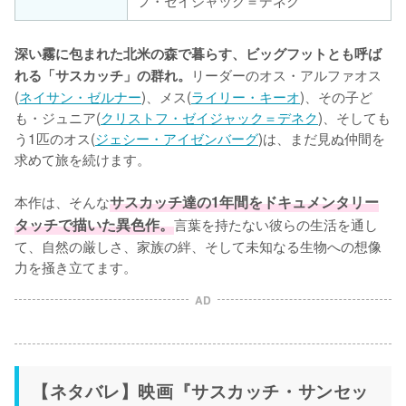
フ・ゼイジャック＝デネク
深い霧に包まれた北米の森で暮らす、ビッグフットとも呼ば
リーダーのオス・アルファオス
れる「サスカッチ」の群れ。
(
ネイサン・ゼルナー
)、メス(
ライリー・キーオ
)、その子ど
も・ジュニア(
クリストフ・ゼイジャック＝デネク
)、そしても
う1匹のオス(
ジェシー・アイゼンバーグ
)は、まだ見ぬ仲間を
求めて旅を続けます。

本作は、そんな
サスカッチ達の1年間をドキュメンタリー
タッチで描いた異色作。
言葉を持たない彼らの生活を通し
て、自然の厳しさ、家族の絆、そして未知なる生物への想像
力を掻き立てます。
AD
【ネタバレ】映画『サスカッチ・サンセッ