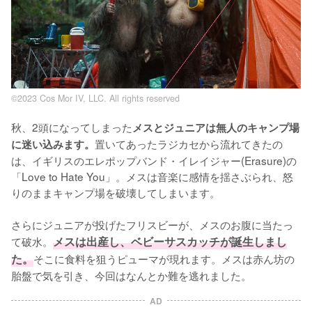
©2023 Cos Mor IV, LLC. All rights reserved
秋、2頭になってしまった
メスとジュニアは無人のキャンプ場
置いてあったラジカセから流れてきたの
に迷い込みます。
は、イギリスのエレポップバンド・イレイジャー(Erasure)の
「Love to Hate You」。メスは音楽に感情を揺さぶられ、怒
りのままキャンプ場を破壊してしまいます。

さらにジュニアが投げたフリスビーが、メスのお腹に当たっ
て破水。
メスは出産し、ベビーサスカッチが誕生しまし
た。
そこに食料を狙うピューマが現れます。メスは赤ん坊の
胎盤で気を引き、今回はなんとか難を逃れました。
AD