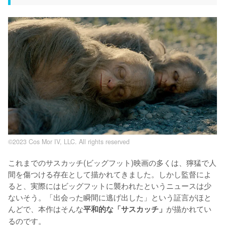
©2023 Cos Mor IV, LLC. All rights reserved
これまでのサスカッチ(ビッグフット)映画の多くは、獰猛で人
間を傷つける存在として描かれてきました。しかし監督によ
ると、実際にはビッグフットに襲われたというニュースは少
ないそう。「出会った瞬間に逃げ出した」という証言がほと
んどで、本作はそんな
が描かれてい
平和的な「サスカッチ」
るのです。
