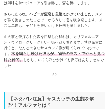
は興味を持つジュニアを引き離し、森を後にします。

さらにある晩、
メス
ベビーが窒息し息絶えかけていました。
が強く抱きしめたことで、かろうじて息を吹き返します。メ
スは二度も、子どもを失いかける危機を脱しました。

山火事と伐採された森を目撃した群れは、カリフォルニア
州・ウィロークリークという街へ辿り着きます。博物館前に
行くと、なんと大きなサスカッチ像が建てられていたので
す。
木を鳴らし続けた彼らが、物語のラストでやっと見つ
けた仲間。
しかし、いくら呼びかけても反応はありませんで
した。
AD
【ネタバレ注意】サスカッチの生態を解
説！アルファとは？