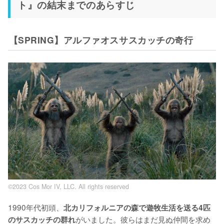
ト』の結末までのあらすじ
【SPRING】アルファオスサスカッチの奇行
©2023 Cos Mor IV, LLC. All rights reserved
1990年代初頭、
北カリフォルニアの森で遊牧生活を送る4匹
がいました。彼らはまだ見ぬ仲間を求め
のサスカッチの群れ