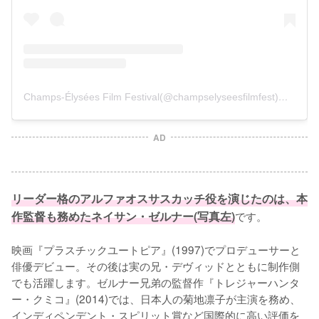
Champs-Élysées Film Festival(@champselyseesfilmfest)님의 공유 게시물
AD
リーダー格のアルファオスサスカッチ役を演じたのは、本
作監督も務めたネイサン・ゼルナー(写真左)
です。

映画『プラスチックユートピア』(1997)でプロデューサーと
俳優デビュー。その後は実の兄・デヴィッドとともに制作側
でも活躍します。ゼルナー兄弟の監督作『トレジャーハンタ
ー・クミコ』(2014)では、日本人の菊地凛子が主演を務め、
インディペンデント・スピリット賞など国際的に高い評価を