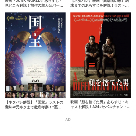
映画『JUNK WORLD』あらすじ・
【ネタバレ】映画『異端者の家』結
見どころ解説！前作の主人公バート
末までのあらすじを解説！ラストシ
ンとの繋がりとは？
ーンの真の意味とは？
映画『顔を捨てた男』あらすじ・キ
【ネタバレ解説】『国宝』ラストの
ャスト解説！A24×セバスチャン・ス
意味や元ネタまで徹底考察！“悪
タンで贈る風刺スリラーが公開に
魔”とは一体何だったのか
AD