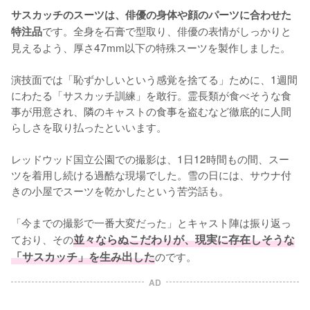
サスカッチのスーツは、俳優の身体や顔のパーツに合わせた
です。全身を石膏で型取り、俳優の表情がしっかりと
特注品
見えるよう、厚さ47mm以下の特殊スーツを製作しました。

演技面では「恥ずかしいという感覚を捨てる」ために、1週間
にわたる「サスカッチ訓練」を敢行。霊長類が食べそうな食
事が用意され、隣のキャストの食事を盗むなど徹底的に人間
らしさを取り払ったといいます。

レッドウッド国立公園での撮影は、1日12時間もの間、スー
ツを着用し続ける過酷な現場でした。雪の日には、サウナ付
きの小屋でスーツを乾かしたという苦労話も。

「今までの撮影で一番大変だった」とキャスト陣は振り返っ
ており、その
並々ならぬこだわりが、現実に存在しそうな
「サスカッチ」を生み出した
のです。
AD