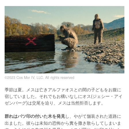
©2023 Cos Mor IV, LLC. All rights reserved
季節は夏。メスは亡きアルファオスとの間の子どもをお腹に
宿していました。それでもお構いなしにオス(ジェシー・アイ
ゼンバーグ)は交尾を迫り、メスは当然拒否します。

し、やがて舗装された道路に
群れはバツ印の付いた木を発見
出ました。彼らは未知の恐怖から糞を撒き散らしてしまいま