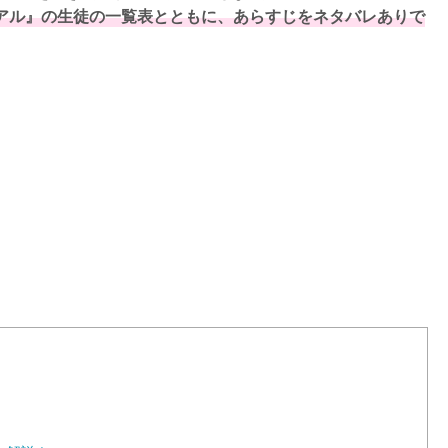
アル』の生徒の一覧表とともに、あらすじをネタバレありで
L
o
a
d
e
d
:
1
0
0
.
0
0
%