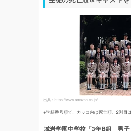
出典 :
https://www.amazon.co.jp/
※学籍番号順で、カッコ内は死亡順。2列目
城岩学園中学校「3年B組」男子