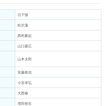
松沢蓮
山口森広
山本太郎
安藤政信
小谷幸弘
大西修
増田裕生