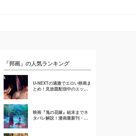
「邦画」の人気ランキング
U-NEXTの過激でエロい映画ま
とめ！見放題配信中のエッチ
な濡れ場映画
映画『鬼の花嫁』結末までネ
タバレ解説！漫画最新刊・小
説も紹介！恋の行方は？