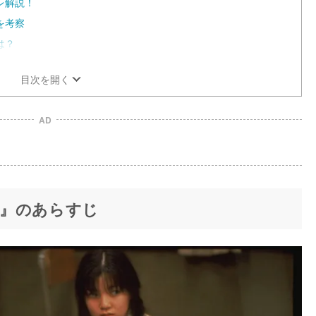
レ解説！
を考察
は？
目次を開く
AD
』のあらすじ