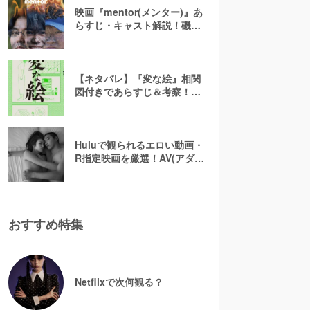
映画『mentor(メンター)』あ
らすじ・キャスト解説！磯村
勇斗×末澤誠也×綾野剛、吉田
恵輔監督が放つ「感情カオ
ス」の新感覚エンターテイン
メント
【ネタバレ】『変な絵』相関
図付きであらすじ＆考察！重
ねた絵や優太のその後を解説
Huluで観られるエロい動画・
R指定映画を厳選！AV(アダル
ト動画)はなくても過激な濡れ
場が見られる
おすすめ特集
Netflixで次何観る？