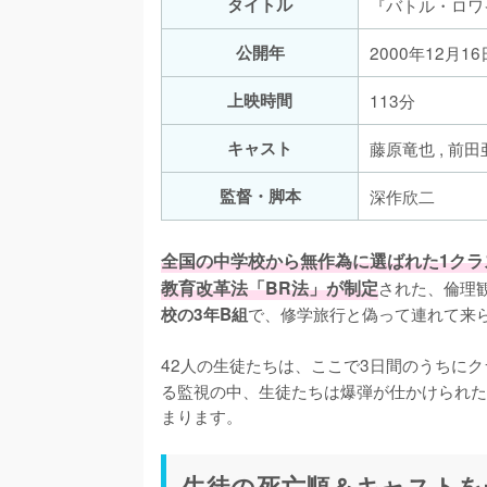
タイトル
『バトル・ロワ
公開年
2000年12月16
上映時間
113分
キャスト
藤原竜也 , 前田
監督・脚本
深作欣二
全国の中学校から無作為に選ばれた1クラ
教育改革法「BR法」が制定
された、倫理
で、修学旅行と偽って連れて来ら
校の3年B組
42人の生徒たちは、ここで3日間のうちに
る監視の中、生徒たちは爆弾が仕かけられた
まります。
生徒の死亡順＆キャストを