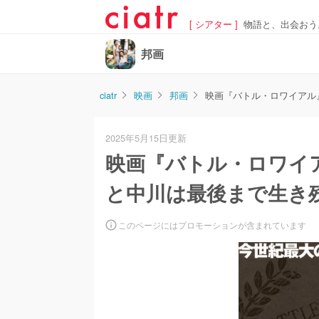
[ シアター ]
物語と、出会おう
邦画
ciatr
映画
邦画
映画『バトル・ロワイアル
2025年5月15日更新
映画『バトル・ロワイ
と中川は最後まで生き
このページにはプロモーションが含まれています