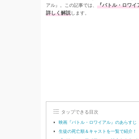
アル』。この記事では、
『バトル・ロワイ
詳しく解説
します。
/
U
n
m
u
t
e
タップできる目次
映画『バトル・ロワイアル』のあらすじ
生徒の死亡順＆キャストを一覧で紹介！