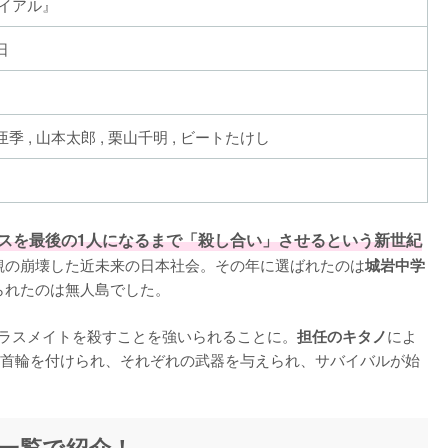
イアル』
日
亜季 , 山本太郎 , 栗山千明 , ビートたけし
スを最後の1人になるまで「殺し合い」させるという新世紀
観の崩壊した近未来の日本社会。その年に選ばれたのは
城岩中学
れたのは無人島でした。

クラスメイトを殺すことを強いられることに。
によ
担任のキタノ
首輪を付けられ、それぞれの武器を与えられ、サバイバルが始
一覧で紹介！