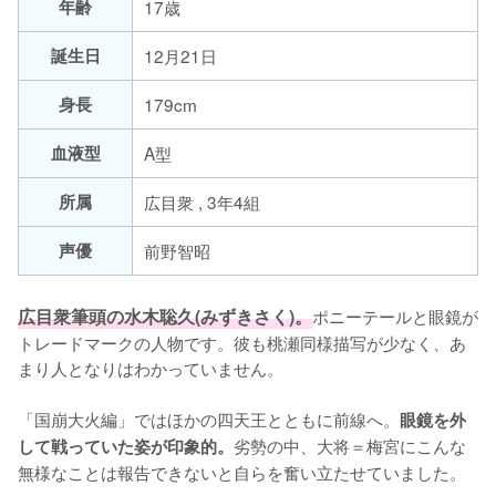
年齢
17歳
誕生日
12月21日
身長
179cm
血液型
A型
所属
広目衆 , 3年4組
声優
前野智昭
広目衆筆頭の水木聡久(みずきさく)。
ポニーテールと眼鏡が
トレードマークの人物です。彼も桃瀬同様描写が少なく、あ
まり人となりはわかっていません。

「国崩大火編」ではほかの四天王とともに前線へ。
眼鏡を外
劣勢の中、大将＝梅宮にこんな
して戦っていた姿が印象的。
無様なことは報告できないと自らを奮い立たせていました。