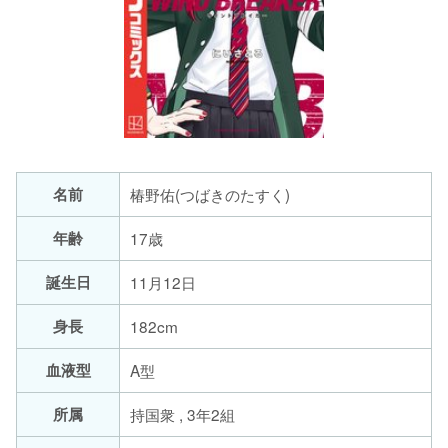
名前
椿野佑(つばきのたすく)
年齢
17歳
誕生日
11月12日
身長
182cm
血液型
A型
所属
持国衆 , 3年2組