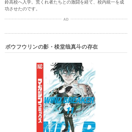
鈴高校へ入学。荒くれ者たちとの激闘を経て、校内統一を成
功させたのです。
AD
ボウフウリンの影・棪堂哉真斗の存在