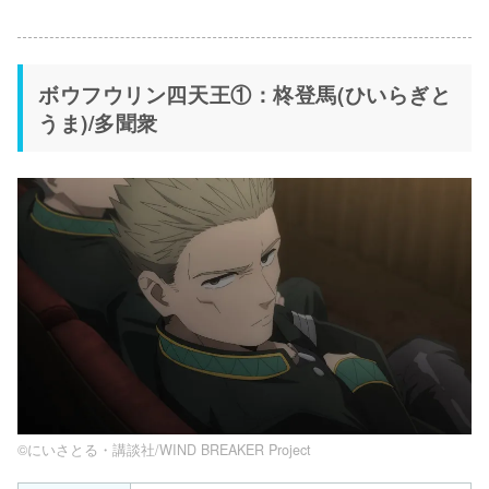
ボウフウリン四天王①：柊登馬(ひいらぎと
うま)/多聞衆
©にいさとる・講談社/WIND BREAKER Project