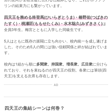
リンの結束力にも繋がっています。

四天王を務める柊登馬(ひいらぎとうま)・椿野佑(つばきの
たすく)・桃瀬匠(ももせたくみ)・水木聡久(みずきさく)
は
全員3年生。梅宮とともに入学した同級生です。

5人はともに既存の派閥に立ち向かい、校内統一を成し遂げま
した。そのため5人の間には強い信頼関係と絆が結ばれていま
す。

校内は1組から順に
に分けら
多聞衆、持国衆、増長衆、広目衆
れており、それを束ねるのが四天王の役割。各衆には筆頭(四
天王)を支える次席も存在します。
AD
四天王の集結シーンは何巻？