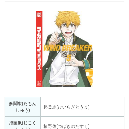
多聞衆(たもん
柊登馬(ひいらぎとうま)
しゅう)
持国衆(じこく
椿野佑(つばきのたすく)