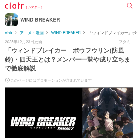
[ シアター ]
WIND BREAKER
ciatr
アニメ・漫画
WIND BREAKER
「ウィンドブレイカー」ボ
2025年12月23日更新
フタミ
「ウィンドブレイカー」ボウフウリン(防風
鈴)・四天王とは？メンバー一覧や成り立ちま
で徹底解説
このページにはプロモーションが含まれています