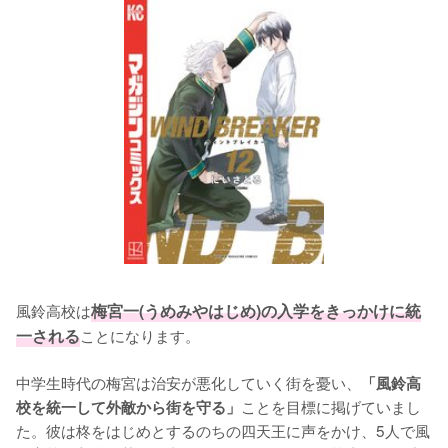
風鈴高校は
梅宮一(うめみやはじめ)の入学をきっかけに統
一される
ことになります。

中学生時代の梅宮は治安が悪化していく街を憂い、
「風鈴高
ことを目標に掲げていまし
校を統一して外敵から街を守る」
た。彼は柊をはじめとするのちの四天王に声をかけ、5人で風