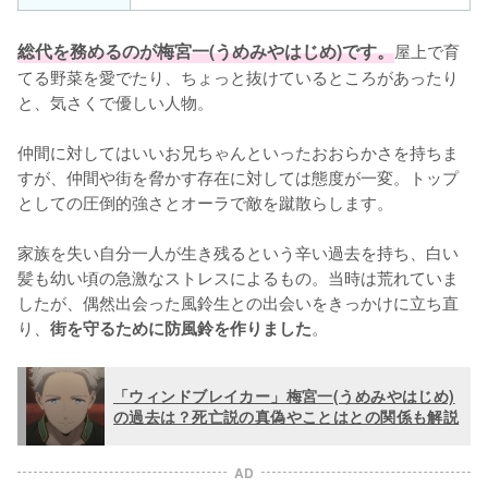
総代を務めるのが梅宮一(うめみやはじめ)です。
屋上で育
てる野菜を愛でたり、ちょっと抜けているところがあったり
と、気さくで優しい人物。

仲間に対してはいいお兄ちゃんといったおおらかさを持ちま
すが、仲間や街を脅かす存在に対しては態度が一変。トップ
としての圧倒的強さとオーラで敵を蹴散らします。

家族を失い自分一人が生き残るという辛い過去を持ち、白い
髪も幼い頃の急激なストレスによるもの。当時は荒れていま
したが、偶然出会った風鈴生との出会いをきっかけに立ち直
り、
。
街を守るために防風鈴を作りました
「ウィンドブレイカー」梅宮一(うめみやはじめ)
の過去は？死亡説の真偽やことはとの関係も解説
AD