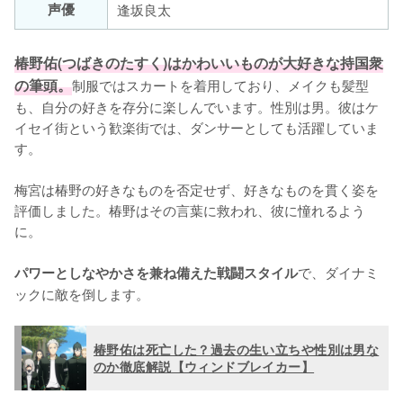
声優
逢坂良太
椿野佑(つばきのたすく)はかわいいものが大好きな持国衆
の筆頭。
制服ではスカートを着用しており、メイクも髪型
も、自分の好きを存分に楽しんでいます。性別は男。彼はケ
イセイ街という歓楽街では、ダンサーとしても活躍していま
す。

梅宮は椿野の好きなものを否定せず、好きなものを貫く姿を
評価しました。椿野はその言葉に救われ、彼に憧れるよう
に。

で、ダイナミ
パワーとしなやかさを兼ね備えた戦闘スタイル
ックに敵を倒します。
椿野佑は死亡した？過去の生い立ちや性別は男な
のか徹底解説【ウィンドブレイカー】