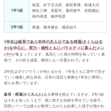
桜遥、杉下京太郎、蘇枋隼飛、柘浦大河、
1年1組
桐生三輝、高梨司、栗田順平、杏西雅紀、
柿内侑凛、楡井秋彦
2年1組
梶蓮、榎本健史、楠見結斗
1年生は級長であり本作の主人公である桜遥(さくらはる
か)を中心に、実力・個性ともにバラエティに富んだメン
バー
が集まっています。孤高だった桜が仲間を知っていく過
程で、その絆も成長。梅宮にも一目置かれています。

2年生はボウフウリンが何たるかを、1年生たちに背中で見せ
ていく橋渡し的な存在。日常の見回り業務も1年生に帯同し、
彼らを導いています。

はある事情を抱えていますが、2年1組
級長・梶蓮(かじれん)
はそれも知ったうえで、彼に絶大な信頼を寄せている様子。
回想シーンでは彼らが衝突しながらも結束した様子が描かれ