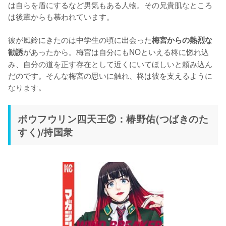
は自らを盾にするなど男気もある人物。その兄貴肌なところ
は後輩からも慕われています。

彼が風鈴にきたのは中学生の頃に出会った
梅宮からの熱烈な
があったから。梅宮は自分にもNOといえる柊に惚れ込
勧誘
み、自分の道を正す存在として近くにいてほしいと頼み込ん
だのです。そんな梅宮の思いに触れ、柊は彼を支えるように
なります。
ボウフウリン四天王②：椿野佑(つばきのた
すく)/持国衆