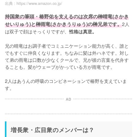
出典 :
https://www.amazon.co.jp/
持国衆の筆頭・椿野佑を支えるのは次席の榊晴竜(さかき
せいりゅう)と榊雨竜(さかきうりゅう)の榊兄弟です。
2人
は双子で顔はそっくりですが、
性格は真逆。
兄の晴竜はお調子者でコミュニケーション能力が高く、誰と
でもすぐに仲良くなります。ちなみに髪は外ハネです。対し
て弟の雨竜は口数が少なくクールで、兄が彼の言葉を代弁す
ることも。髪がウェーブがかっている方が雨竜です。

2人はあうんの呼吸のコンビネーションで椿野を支えていま
す。
AD
増長衆・広目衆のメンバーは？