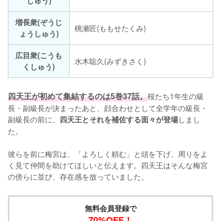
しゅう)
増長衆(ぞうじ
桃瀬匠(ももせたくみ)
ょうしゅう)
広目衆(こうも
水木聡久(みずきさく)
くしゅう)
四天王が初めて集結するのは5巻37話。
桜たち1年生の級
長・副級長が決まったあと、顔合わせとして全学年の級長・
副級長の前に、
しまし
四天王とそれを補佐する面々が登場
た。

彼らを前に梅宮は、「よろしく頼む」と頭を下げ、周りをよ
く見て仲間を助けてほしいと伝えます。四天王はそんな梅宮
の傍らに並び、存在感を放っていました。
無料会員登録で
70%OFF！