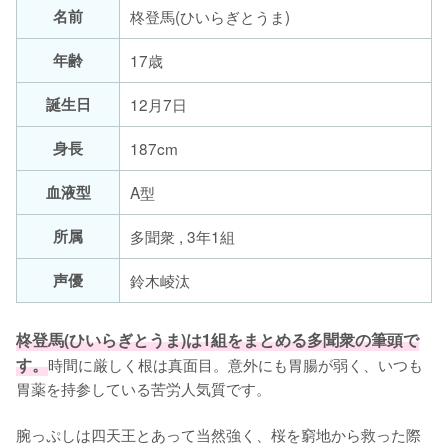
名前
柊登馬(ひいらぎとうま)
年齢
17歳
誕生日
12月7日
身長
187cm
血液型
A型
所属
多聞衆 , 3年1組
声優
鈴木崚汰
柊登馬(ひいらぎとうま)は1組をまとめる多聞衆の筆頭で
す。
時間に厳しく根は真面目。意外にも胃腸が弱く、いつも
胃薬を持参している苦労人気質です。

腕っぷしは四天王とあって当然強く、桜を窮地から救った際