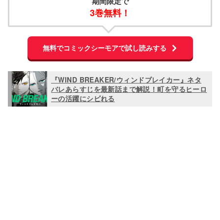
3巻無料！
無料でコミックシーモアで試し読みする
『WIND BREAKER/ウィンドブレイカー』ネタ
バレあらすじを最新話まで解説！町を守るヒーロ
ーの活躍にシビれる
L
o
/
U
a
n
d
m
e
u
d
t
:
e
1
0
0
.
0
0
%