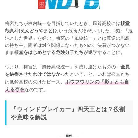
梅宮たちが校内統一を目指していたとき、風鈴高校には
棪堂
という危険人物がいました。彼は「混
哉真斗(えんどうやまと)
沌とした世界」を好む、梅宮の「風鈴統一」とは真逆の思想
の持ち主。両者は対立関係になったものの、決着がつかない
まま
することに。

棪堂をはじめとする危険分子たちが退学
つまり、梅宮は「風鈴高校統一」を成し遂げたものの、
全員
ということ。いわば棪堂たち
を納得させたわけではなかった
は風鈴高校の欠けたピース、
ボウフウリンの「影」とも言
える存在
なのです。
「ウィンドブレイカー」四天王とは？役割
や意味を解説