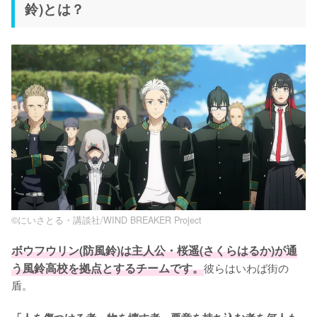
鈴)とは？
©にいさとる・講談社/WIND BREAKER Project
ボウフウリン(防風鈴)は主人公・桜遥(さくらはるか)が通
う風鈴高校を拠点とするチームです。
彼らはいわば街の
盾。
