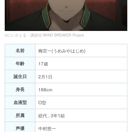
©にいさとる・講談社/WIND BREAKER Project
名前
梅宮一(うめみやはじめ)
年齢
17歳
誕生日
2月1日
身長
188cm
血液型
O型
所属
総代 , 3年1組
声優
中村悠一