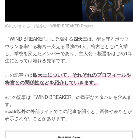
(C)にいさとる・講談社／WIND BREAKER Project
『WIND BREAKER』に登場する
は、街を守るボウフ
四天王
ウリンを率いる梅宮一支える最強の4人。梅宮とともに入学
し、学校を変えたメンバーであり、主人公・桜遥をはじめ1年
生にとっては頼れる先輩です。

この記事では
四天王について、それぞれのプロフィールや
梅宮との関係性などを紹介していきます。
※この記事は『WIND BREAKER』の重要なネタバレを含みま
す。

※ciatr以外の外部サイトでこの記事を開くと、画像や表などが
表示されないことがあります。
期間限定で