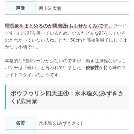
声優
西山宏太朗
増長衆をまとめるのが桃瀬匠(ももせたくみ)です。
フード
ですっぽり顔を覆っているため、いまだどんな顔をしている
のかわかっていない人物。ただ150cmと高校生男子にしては
かなり小柄です。

本格的な戦闘シーンが少ないのですが、動きは身軽ながらも
パンチは「軽い」と言われていました。
が持ち味のフ
俊敏性
ァイトスタイルのようです。
ボウフウリン四天王④：水木聡久(みずきさ
く)/広目衆
名前
水木聡久(みずきさく)