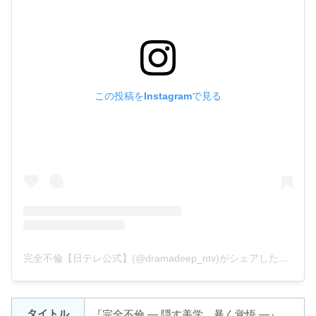
この投稿をInstagramで見る
完全不倫【日テレ公式】(@dramadeep_ntv)がシェアした投稿
タイトル
『完全不倫 ― 隠す美学、暴く覚悟 ―』