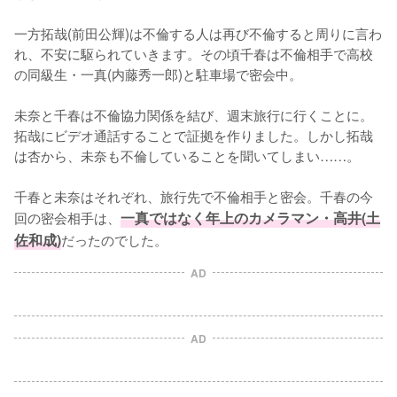
一方拓哉(前田公輝)は不倫する人は再び不倫すると周りに言わ
れ、不安に駆られていきます。その頃千春は不倫相手で高校
の同級生・一真(内藤秀一郎)と駐車場で密会中。

未奈と千春は不倫協力関係を結び、週末旅行に行くことに。
拓哉にビデオ通話することで証拠を作りました。しかし拓哉
は杏から、未奈も不倫していることを聞いてしまい……。

千春と未奈はそれぞれ、旅行先で不倫相手と密会。千春の今
回の密会相手は、
一真ではなく年上のカメラマン・高井(土
佐和成)
だったのでした。
AD
AD