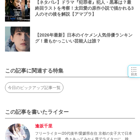
【ネタバレ】ドラマ『犯罪者』犯人・黒幕は？最
終回ラストを考察！太田愛の原作小説で描かれる3
人のその後を解説【アマプラ】
【2026年最新】日本のイケメン人気俳優ランキン
グ！最もかっこいい芸能人は誰？
この記事に関連する特集
目次
今日のピックアップ記事一覧
この記事を書いたライター
逢坂千里
フリーライター/20代後半/愛媛県在住 京都の女子大で日本
文学を学んだ後、色々あってみかん県でライターに。映