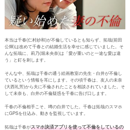
本当は千春(仁村紗和)が不倫しているとも知らず、拓哉(前田
公輝)は改めて千春との結婚生活を幸せに感じていました。そ
んな拓哉に、莉乃(堀未央奈)は「愛が重いのと一途な愛は違
う」と釘を刺します。

そんな中、拓哉は千春の通う絵画教室の先生・白井が不倫し
ているという情報を耳にします。その頃千春は、友人の未奈
(大西礼芳)から夫に不倫されたことを相談されていました。そ
して未奈も、白井の不倫疑惑を千春に告げ口します。

千春の不倫相手こそ、噂の白井でした。千春は拓哉のスマホ
にGPSを仕込み、動きを監視しています。

拓哉は千春が
スマホ決済アプリを使って不倫をしているの