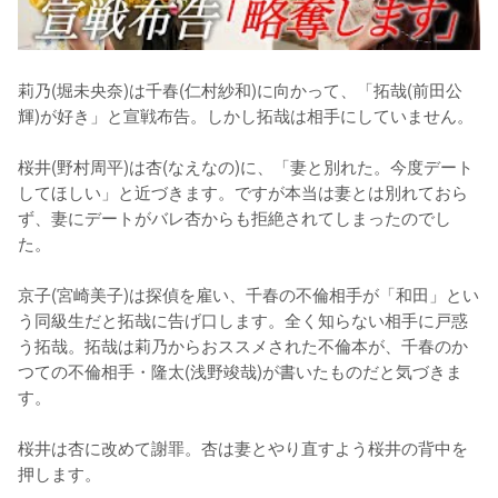
莉乃(堀未央奈)は千春(仁村紗和)に向かって、「拓哉(前田公
輝)が好き」と宣戦布告。しかし拓哉は相手にしていません。

桜井(野村周平)は杏(なえなの)に、「妻と別れた。今度デート
してほしい」と近づきます。ですが本当は妻とは別れておら
ず、妻にデートがバレ杏からも拒絶されてしまったのでし
た。

京子(宮崎美子)は探偵を雇い、千春の不倫相手が「和田」とい
う同級生だと拓哉に告げ口します。全く知らない相手に戸惑
う拓哉。拓哉は莉乃からおススメされた不倫本が、千春のか
つての不倫相手・隆太(浅野竣哉)が書いたものだと気づきま
す。

桜井は杏に改めて謝罪。杏は妻とやり直すよう桜井の背中を
押します。
