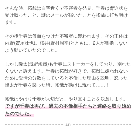
そんな時、拓哉は自宅近くで不審者を発見。千春は脅迫状を
受け取ったこと、謎のメールが届いたことを拓哉に打ち明け
ます。

その後千春は仮面をつけた不審者に襲われます。その正体は
内野(賀屋壮也)。桜井(野村周平)とともに、2人が離婚しない
よう動いていたのでした。

しかし隆太(浅野竣哉)も千春にストーカーをしており、別れた
くないと訴えます。千春は拓哉が好きで、拓哉に嫌われない
ために愛情の分散をしていると不倫した理由を説明。怒った
隆太が千春を襲った時、拓哉が助けに現れて……！

拓哉はやはり千春が大切だと、やり直すことを決意します。
ですが千春は再び、過去の不倫相手たちと連絡を取り始め
たのでした。
AD