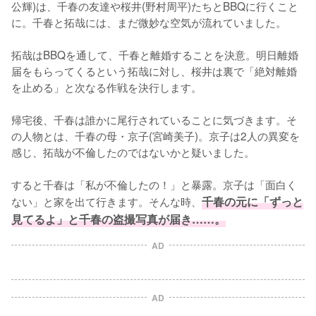
公輝)は、千春の友達や桜井(野村周平)たちとBBQに行くこと
に。千春と拓哉には、まだ微妙な空気が流れていました。

拓哉はBBQを通して、千春と離婚することを決意。明日離婚
届をもらってくるという拓哉に対し、桜井は裏で「絶対離婚
を止める」と次なる作戦を決行します。

帰宅後、千春は誰かに尾行されていることに気づきます。そ
の人物とは、千春の母・京子(宮崎美子)。京子は2人の異変を
感じ、拓哉が不倫したのではないかと疑いました。

すると千春は「私が不倫したの！」と暴露。京子は「面白く
ない」と家を出て行きます。そんな時、
千春の元に「ずっと
見てるよ」と千春の盗撮写真が届き……。
AD
AD