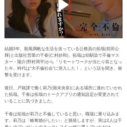
結婚3年、順風満帆な生活を送っている公務員の拓哉(前田公
輝)と出版社営業の千春(仁村紗和)。拓哉は幼馴染で不倫マス
ター・陽介(野村周平)から「リモートワークが当たり前となっ
た今、時代は“大不倫社会”に突入した！」という話を聞き、衝
撃を受けます。

後日、戸籍課で働く莉乃(堀未央奈)にある場所に連れていかれ
た拓哉。千春は拓哉のトークアプリの通知設定が変更されて
いることに気づきました。

千春は拓哉が莉乃と不倫していると思い、職場に乗り込みま
す。莉乃は「略奪婚がしたい」と挑発しますが、実は2人は千
春へのプレゼントのネックレスを一緒に選んでいただけ