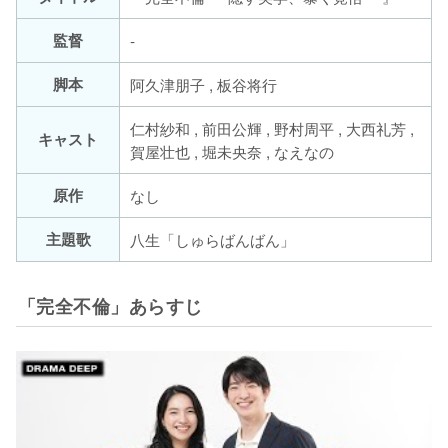
監督
-
脚本
阿久津朋子 , 板谷将行
仁村紗和 , 前田公輝 , 野村周平 , 大西礼芳 ,
キャスト
賀屋壮也 , 堀未央奈 , なえなの
原作
なし
主題歌
八生「しゅらばんばん」
「完全不倫」あらすじ