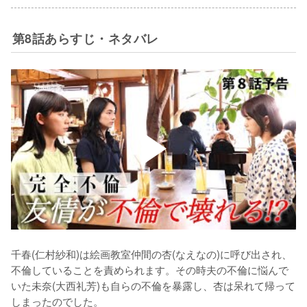
第8話あらすじ・ネタバレ
千春(仁村紗和)は絵画教室仲間の杏(なえなの)に呼び出され、
不倫していることを責められます。その時夫の不倫に悩んで
いた未奈(大西礼芳)も自らの不倫を暴露し、杏は呆れて帰って
しまったのでした。
