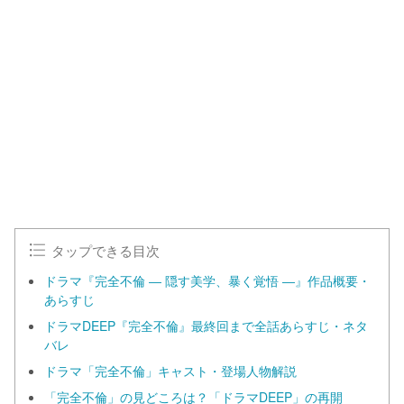
L
o
/
U
a
n
d
m
e
u
d
t
:
e
1
0
0
.
0
0
%
タップできる目次
ドラマ『完全不倫 ― 隠す美学、暴く覚悟 ―』作品概要・
あらすじ
ドラマDEEP『完全不倫』最終回まで全話あらすじ・ネタ
バレ
ドラマ「完全不倫」キャスト・登場人物解説
「完全不倫」の見どころは？「ドラマDEEP」の再開