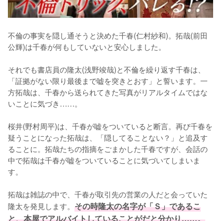
不倫の事実を隠し通そうと決めた千春(仁村紗和)。拓哉(前田
公輝)は千春が何もしていないと安心しました。

それでも書店員の隆太(浅野竣哉)と不倫を繰り返す千春は、
「証拠がない限り最後まで嘘を突きとおす」と誓います。一
方拓哉は、千春から送られてきた写真がリアルタイムではな
いことに気づき……。

桜井(野村周平)は、千春が嘘をついていると断言。再び千春を
疑うことになった拓哉は、「隠してることない？」と追及す
ることに。拓哉たちの指摘をごまかした千春ですが、会話の
中で拓哉は千春が嘘をついていることに気づいてしまいま
す。

拓哉は雑誌の中で、千春が取引先の営業の人だと会っていた
隆太を発見します。
その時隆太の名字が「Ｓ」であるこ
と、本屋でアルバイトしていることがだと分かり……。