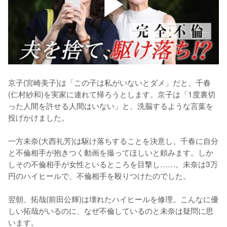
京子(宮崎美子)は「この子は私がいないとダメ」だと、千春
(仁村紗和)を実家に連れて帰ろうとします。京子は「1度裏切
った人間を許せる人間はいない」と、洗脳するような言葉を
投げかけました。

一方未奈(大西礼芳)は駆け落ちすることを決意し、千春に自分
と不倫相手が抱きつく動画を撮ってほしいと頼みます。しか
しその不倫相手が女性といるところを目撃し……。未奈は3万
円のハイヒールで、不倫相手を殴りつけたのでした。

翌朝、拓哉(前田公輝)は壊れたハイヒールを修理。こんなに優
しい拓哉がいるのに、なぜ不倫しているのと未奈は疑問に思
います。
