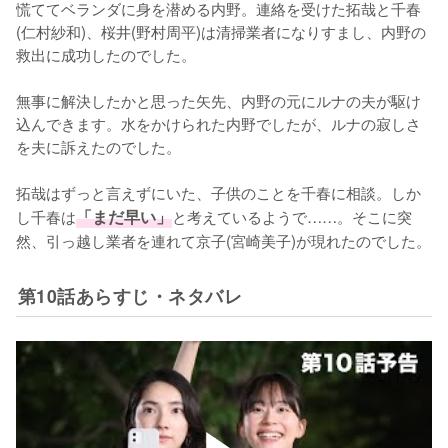
慌ててベランダに身を潜める内野。連絡を受けた拓哉と千春
(仁村紗和)、桜井(野村周平)は清掃業者になりすまし、内野の
救出に成功したのでした。

無事に解決したかと思った矢先、内野の元にルナの夫が駆け
込んできます。水をかけられた内野でしたが、ルナの寂しさ
を夫に訴えたのでした。

拓哉はずっと言えずにいた、子供のことを千春に相談。しか
し千春は
「まだ早い」
と考えているようで……。そこに突
然、引っ越し業者を連れて京子(宮崎美子)が現れたのでした。
第10話あらすじ・ネタバレ