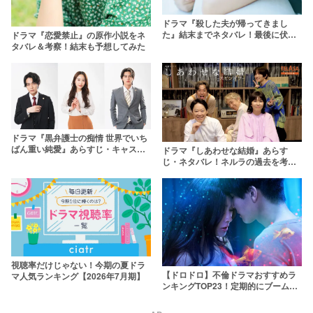
ドラマ『殺した夫が帰ってきまし
た』結末までネタバレ！最後に伏線
ドラマ『恋愛禁止』の原作小説をネ
は回収されるのか
タバレ＆考察！結末も予想してみた
ドラマ『黒弁護士の痴情 世界でいち
ばん重い純愛』あらすじ・キャスト
ドラマ『しあわせな結婚』あらす
解説！人気漫画の実写化に期待大
じ・ネタバレ！ネルラの過去を考
察！原作はある？
視聴率だけじゃない！今期の夏ドラ
【ドロドロ】不倫ドラマおすすめラ
マ人気ランキング【2026年7月期】
ンキングTOP23！定期的にブームに
なる理由とは？