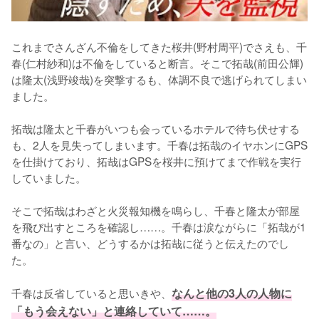
これまでさんざん不倫をしてきた桜井(野村周平)でさえも、千
春(仁村紗和)は不倫をしていると断言。そこで拓哉(前田公輝)
は隆太(浅野竣哉)を突撃するも、体調不良で逃げられてしまい
ました。

拓哉は隆太と千春がいつも会っているホテルで待ち伏せする
も、2人を見失ってしまいます。千春は拓哉のイヤホンにGPS
を仕掛けており、拓哉はGPSを桜井に預けてまで作戦を実行
していました。

そこで拓哉はわざと火災報知機を鳴らし、千春と隆太が部屋
を飛び出すところを確認し……。千春は涙ながらに「拓哉が1
番なの」と言い、どうするかは拓哉に従うと伝えたのでし
た。

千春は反省していると思いきや、
なんと他の3人の人物に
「もう会えない」と連絡していて……。