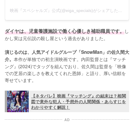
映画『スペシャルズ』公式(@eiga_specials)がシェアした投稿
ダイヤは、児童養護施設で働く心優しき補助職員です。
し
かし実は元伝説の殺し屋という過去がありました。

演じるのは、人気アイドルグループ「SnowMan」の佐久間大
本作が単独での初主演映画です。内田監督とは『マッチ
介。
ング』(2024)でタッグを組んでおり、佐久間は監督を「映像
での芝居の楽しさを教えてくれた恩師」と語り、厚い信頼を
寄せています。
【ネタバレ】映画『マッチング』の結末は？相関
図で意外な犯人・予想外の人間関係・あらすじを
わかりやすく解説！
AD