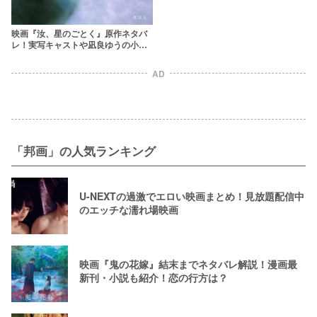
映画『汝、星のごとく』原作ネタバ
レ！実写キャストや凪良ゆうの小説
の結末を解説
AD
「邦画」の人気ランキング
U-NEXTの過激でエロい映画まとめ！見放題配信中
のエッチな濡れ場映画
映画『鬼の花嫁』結末までネタバレ解説！漫画最
新刊・小説も紹介！恋の行方は？