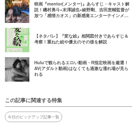
映画『mentor(メンター)』あらすじ・キャスト解
説！磯村勇斗×末澤誠也×綾野剛、吉田恵輔監督が
放つ「感情カオス」の新感覚エンターテインメン
ト
【ネタバレ】『変な絵』相関図付きであらすじ＆
考察！重ねた絵や優太のその後を解説
Huluで観られるエロい動画・R指定映画を厳選！
AV(アダルト動画)はなくても過激な濡れ場が見ら
れる
この記事に関連する特集
今日のピックアップ記事一覧