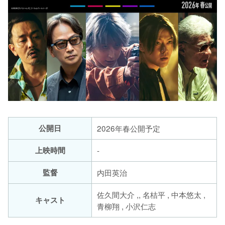
公開日
2026年春公開予定
上映時間
-
監督
内田英治
佐久間大介 ,, 名桔平 , 中本悠太 ,
キャスト
青柳翔 , 小沢仁志