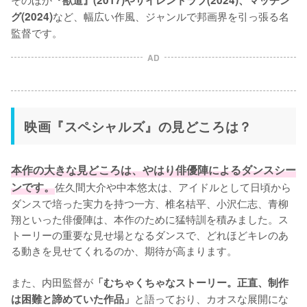
など、幅広い作風、ジャンルで邦画界を引っ張る名
グ(2024)
監督です。
AD
映画『スペシャルズ』の見どころは？
本作の大きな見どころは、やはり俳優陣によるダンスシー
ンです。
佐久間大介や中本悠太は、アイドルとして日頃から
ダンスで培った実力を持つ一方、椎名桔平、小沢仁志、青柳
翔といった俳優陣は、本作のために猛特訓を積みました。ス
トーリーの重要な見せ場となるダンスで、どれほどキレのあ
る動きを見せてくれるのか、期待が高まります。

また、内田監督が
「むちゃくちゃなストーリー。正直、制作
と語っており、カオスな展開にな
は困難と諦めていた作品」