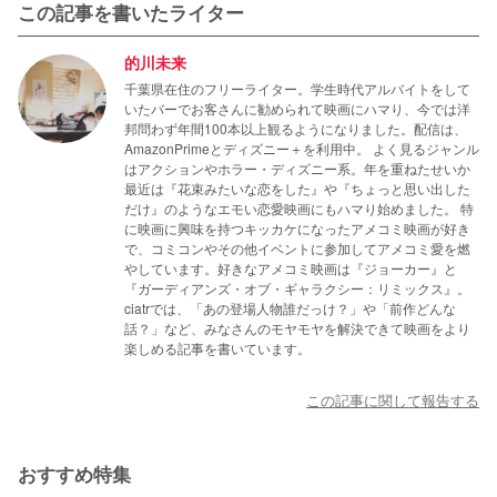
この記事を書いたライター
的川未来
千葉県在住のフリーライター。学生時代アルバイトをして
いたバーでお客さんに勧められて映画にハマり、今では洋
邦問わず年間100本以上観るようになりました。配信は、
AmazonPrimeとディズニー＋を利用中。 よく見るジャンル
はアクションやホラー・ディズニー系。年を重ねたせいか
最近は『花束みたいな恋をした』や『ちょっと思い出した
だけ』のようなエモい恋愛映画にもハマり始めました。 特
に映画に興味を持つキッカケになったアメコミ映画が好き
で、コミコンやその他イベントに参加してアメコミ愛を燃
やしています。好きなアメコミ映画は『ジョーカー』と
『ガーディアンズ・オブ・ギャラクシー：リミックス』。
ciatrでは、「あの登場人物誰だっけ？」や「前作どんな
話？」など、みなさんのモヤモヤを解決できて映画をより
楽しめる記事を書いています。
この記事に関して報告する
おすすめ特集