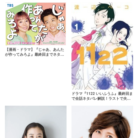
【漫画・ドラマ】『じゃあ、あんた
が作ってみろよ』最終回までネタバ
レあらすじ！勝男と鮎美は復縁す
る？結末は⋯⋯
ドラマ『1122 いいふうふ』最終回ま
で全話ネタバレ解説！ラストで夫婦
に戻った？原作漫画の結末も紹介