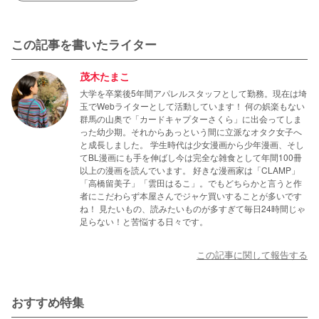
この記事を書いたライター
茂木たまこ
大学を卒業後5年間アパレルスタッフとして勤務。現在は埼
玉でWebライターとして活動しています！ 何の娯楽もない
群馬の山奥で「カードキャプターさくら」に出会ってしま
った幼少期。それからあっという間に立派なオタク女子へ
と成長しました。 学生時代は少女漫画から少年漫画、そし
てBL漫画にも手を伸ばし今は完全な雑食として年間100冊
以上の漫画を読んでいます。 好きな漫画家は「CLAMP」
「高橋留美子」「雲田はるこ」。でもどちらかと言うと作
者にこだわらず本屋さんでジャケ買いすることが多いです
ね！ 見たいもの、読みたいものが多すぎて毎日24時間じゃ
足らない！と苦悩する日々です。
この記事に関して報告する
おすすめ特集