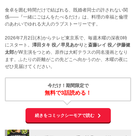
食卓を囲む時間だけで結ばれる、既婚者同士の許されない関
係——『一緒にごはんをたべるだけ』は、料理の幸福と倫理
のあわいでゆれる大人のラブストーリーです。

2026年7月2日(木)からテレビ東京系で、毎週木曜の深夜0時
にスタート。
と
澤田タキ 役／早見あかり
斎藤レイ 役／伊藤健
がW主演をつとめ、原作は大町テラスの同名漫画となり
太郎
ます。ふたりの距離がこの先どこへ向かうのか、木曜の夜に
ぜひ見届けてください。
今だけ！期間限定で
無料で3話読める！
続きをコミックシーモアで読む