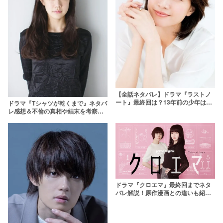
【全話ネタバレ】ドラマ『ラストノ
ート』最終回は？13年前の少年は澄
ドラマ『Tシャツが乾くまで』ネタバ
晴(寺西拓人)？タイトルの意味や葵の
レ感想＆不倫の真相や結末を考察！
過去を考察
充の免許証に隠されたヒントも解説
ドラマ『クロエマ』最終回までネタ
バレ解説！原作漫画との違いも紹
介！エマの正体とは