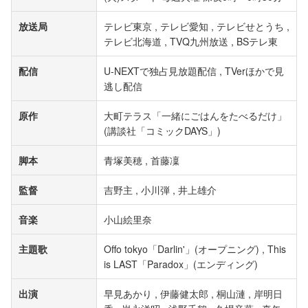
放送局
テレビ東京 , テレビ愛知 , テレビせとうち ,
テレビ北海道 , TVQ九州放送 , BSテレ東
配信
U-NEXTで独占見放題配信 , TVerほかで見
逃し配信
原作
大町テラス「一緒にごはんをたべるだけ」
(講談社「コミックDAYS」)
脚本
青塚美穂 , 首藤凜
監督
吉野主 , 小川弾 , 井上雄介
音楽
小山絵里奈
主題歌
Offo tokyo「Darlin'」(オープニング) , This
is LAST「Paradox」(エンディング)
出演
早見あかり , 伊藤健太郎 , 桐山漣 , 岸明日