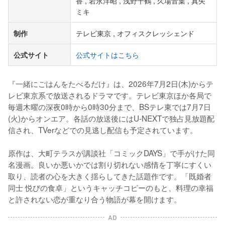
香 , 岩永洋昭 , 浅野千鶴 , 久場音葉 , 真矢
ミキ
制作
テレビ東京 , オフィスクレッシェンド
公式サイト
公式サイトはこちら
『一緒にごはんをたべるだけ』は、2026年7月2日(木)からテ
レビ東京系で放送されるドラマです。テレビ東京ほか各局で
毎週木曜の深夜0時から0時30分まで、BSテレ東では7月7日
(火)からオンエア。各話の放送後にはU-NEXTで独占見放題配
信され、TVerなどでの見逃し配信も予定されています。

原作は、大町テラスが講談社「コミックDAYS」で手がけた同
名漫画。良いか悪いかでは割り切れない感情を丁寧にすくい
取り、読者の心を大きく揺らしてきた話題作です。「既婚者
同士 悦びの食卓」というキャッチコピーのもと、料理の幸福
と許されない恋が重なり合う物語が幕を開けます。
AD