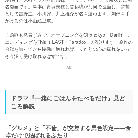
名漫画です。脚本は青塚美穂と首藤凜が共同で担当し、監督
として吉野主、小川弾、井上雄介が名を連ねます。劇伴を手
がけるのは小山絵里奈。

主題歌も発表ずみで、オープニングをOffo tokyo「Darlin'」、
エンディングをThis is LAST「Paradox」が彩ります。原作の
余韻を知ってから映像に触れれば、ふたりの心の揺れをいっ
そう深く受け取れるはずです。
AD
ドラマ『一緒にごはんをたべるだけ』見ど
ころ解説
「グルメ」と「不倫」が交差する異色設定——食
卓だけで結ばれるふたり