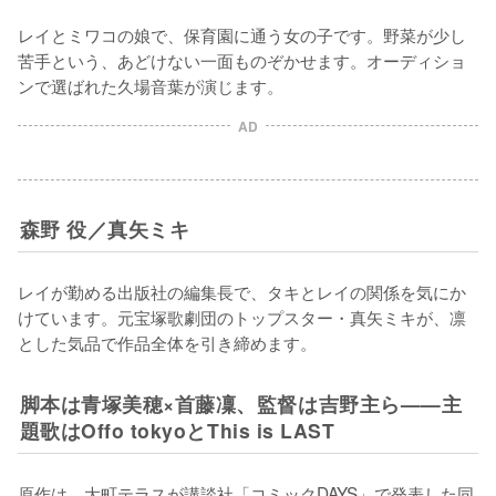
レイとミワコの娘で、保育園に通う女の子です。野菜が少し
苦手という、あどけない一面ものぞかせます。オーディショ
ンで選ばれた久場音葉が演じます。
AD
森野 役／真矢ミキ
レイが勤める出版社の編集長で、タキとレイの関係を気にか
けています。元宝塚歌劇団のトップスター・真矢ミキが、凛
とした気品で作品全体を引き締めます。
脚本は青塚美穂×首藤凜、監督は吉野主ら——主
題歌はOffo tokyoとThis is LAST
原作は、大町テラスが講談社「コミックDAYS」で発表した同