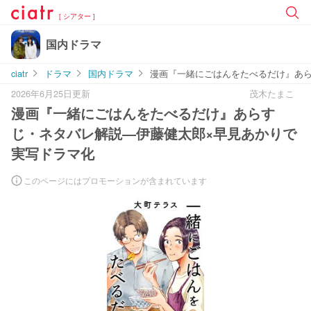
[ シアター ]
国内ドラマ
ciatr
ドラマ
国内ドラマ
漫画『一緒にごはんをたべるだけ』あら
2026年6月25日更新
茂木たまこ
漫画『一緒にごはんをたべるだけ』あらす
じ・ネタバレ解説―伊藤健太郎×早見あかりで
実写ドラマ化
このページにはプロモーションが含まれています