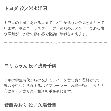
トヨダ 役／岩永洋昭
ミワコの上司にあたる人物で、どこか危うい色気をまとって
います。歌謡コーラスグループ・純烈の元メンバーである岩
永洋昭が、独特の存在感で物語に陰影を加えます。
AD
ヨリちゃん 役／浅野千鶴
タキの学生時代からの友人で、バーを営む良き理解者です。
舞台を中心に活躍するバイプレーヤー・浅野千鶴が、タキの
心にそっと寄り添う相談相手を演じます。
斎藤みおり 役／久場音葉