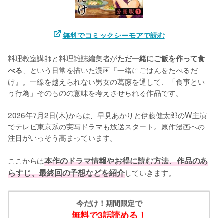
無料でコミックシーモアで読む
料理教室講師と料理雑誌編集者が
ただ一緒にご飯を作って食
、という日常を描いた漫画『一緒にごはんをたべるだ
べる
け』。一線を越えられない男女の葛藤を通して、「食事とい
う行為」そのものの意味を考えさせられる作品です。

2026年7月2日(木)からは、早見あかりと伊藤健太郎のW主演
でテレビ東京系の実写ドラマも放送スタート。原作漫画への
注目がいっそう高まっています。

ここからは
本作のドラマ情報やお得に読む方法、作品のあ
らすじ、最終回の予想などを紹介
していきます。
今だけ！期間限定で
無料で3話読める！