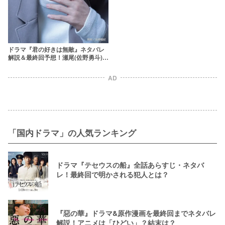
ドラマ『君の好きは無敵』ネタバレ
解説＆最終回予想！瀬尾(佐野勇斗)た
ちは大ヒットキャラクターを作れ
る？
AD
「国内ドラマ」の人気ランキング
ドラマ『テセウスの船』全話あらすじ・ネタバ
レ！最終回で明かされる犯人とは？
『惡の華』ドラマ&原作漫画を最終回までネタバレ
解説！アニメは「ひどい」？結末は？