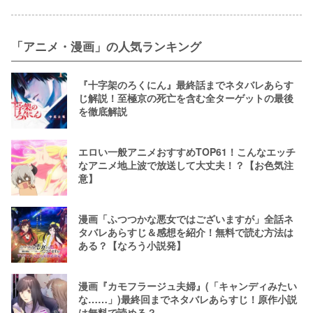
「アニメ・漫画」の人気ランキング
『十字架のろくにん』最終話までネタバレあらす
じ解説！至極京の死亡を含む全ターゲットの最後
を徹底解説
エロい一般アニメおすすめTOP61！こんなエッチ
なアニメ地上波で放送して大丈夫！？【お色気注
意】
漫画「ふつつかな悪女ではございますが」全話ネ
タバレあらすじ＆感想を紹介！無料で読む方法は
ある？【なろう小説発】
漫画『カモフラージュ夫婦』(「キャンディみたい
な……」)最終回までネタバレあらすじ！原作小説
は無料で読める？