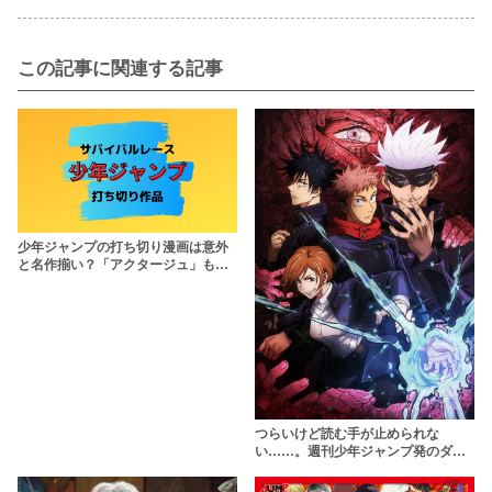
この記事に関連する記事
少年ジャンプの打ち切り漫画は意外
と名作揃い？「アクタージュ」も打
ち切りに……【2018年から2020年ま
で】
つらいけど読む手が止められな
い……。週刊少年ジャンプ発のダー
クファンタジー漫画5選