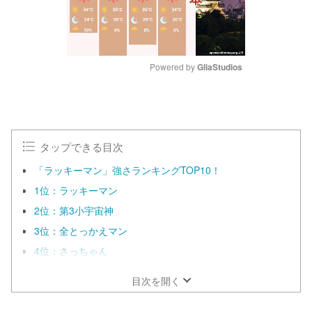
Powered by 
GliaStudios
M
u
t
e
タップできる目次
「ラッキーマン」強さランキングTOP10！
1位：ラッキーマン
2位：第3小宇宙神
3位：全とっかえマン
4位：さっちゃん
目次を開く