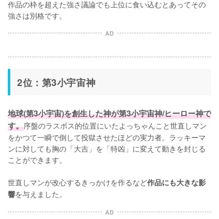
作品の枠を超えた強さ議論でも上位に食い込むとあってその
強さは別格です。
AD
2位：第3小宇宙神
地球(第3小宇宙)を創生した神が第3小宇宙神/ヒーロー神で
す。
序盤のラスボス的位置にいたよっちゃんこと世直しマン
をかつて一瞬で倒して投獄させたほどの実力者。ラッキーマ
ンに対しても胸の「大吉」を「特凶」に変えて動きを封じる
ことができます。

世直しマンが改心するきっかけを作るなど
作品にも大きな影
を与えました。
響
AD