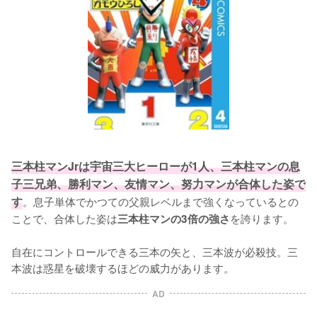
三本柱マンJrは宇宙三大ヒーローが1人、三本柱マンの息
子三兄弟、勝利マン、友情マン、努力マンが合体した姿で
す
。息子単体でかつての父親レベルまで強くなっているとの
ことで、合体した姿は
を誇ります。

三本柱マンの3倍の強さ
自在にコントロールできる三本の矢と、三本波が必殺技。三
本波は惑星を破壊するほどの威力があります。
AD