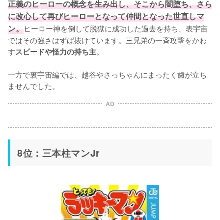
正義のヒーローの概念を生み出し、そこから闇堕ち、さら
に改心して再びヒーローとなって仲間となった世直しマ
ン。
ヒーロー神を倒して脱獄に成功した過去を持ち、表宇宙
ではその強さはずば抜けています。三兄弟の一斉攻撃をかわ
す
。

スピードや怪力の持ち主
一方で裏宇宙編では、越谷やさっちゃんにまったく歯が立ち
ませんでした。
AD
8位：三本柱マンJr