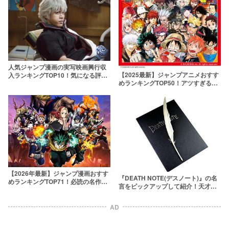
人気ジャンプ漫画の実写映画興行収
【2025最新】ジャンプアニメおすす
入ランキングTOP10！気になる評価
めランキングTOP50！アツすぎる名
を正直レビュー
作を一覧紹介
【2026年最新】ジャンプ漫画おすす
『DEATH NOTE(デスノート)』の名
めランキングTOP71！必読の名作を
言をピックアップして紹介！天才た
厳選
ちの名台詞はやっぱりカッコいい
AD