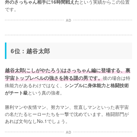
という実績からこの位置
外のさっちゃん相手に16時間戦えた
です。
AD
6位：越谷太郎
越谷太郎(こしがやたろう)はさっちゃん編に登場する、裏
宇宙トップレベルの強さを誇る謎の男です。
彼の場合は特
殊能力があるわけではなく、
シンプルに身体能力と格闘技術
という真の強者。

がチート級
勝利マンや友情マン、努力マン、世直しマンといった表宇宙
の名だたるヒーローたちを一撃で沈めています。格闘部門が
あれば文句なしNo.1でしょう。
AD