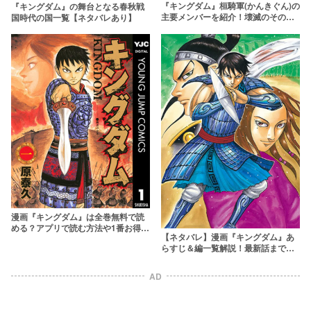
『キングダム』桓騎軍(かんきぐん)の
『キングダム』の舞台となる春秋戦
主要メンバーを紹介！壊滅のその後
国時代の国一覧【ネタバレあり】
や生き残りも徹底解説
漫画『キングダム』は全巻無料で読
める？アプリで読む方法や1番お得な
【ネタバレ】漫画『キングダム』あ
サービスを紹介
らすじ＆編一覧解説！最新話までわ
かりやすく紹介
AD