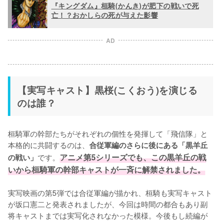
『キングダム』桓騎(かんき)が肥下の戦いで死
亡！？おかしらの死が与えた影響
AD
【実写キャスト】黒桜(こくおう)を演じる
のは誰？
桓騎軍の幹部たちがそれぞれの個性を発揮して「飛信隊」と
本格的に共闘するのは、
合従軍編のさらに後にある「黒羊丘
です。
アニメ第5シリーズでも、この黒羊丘の戦
の戦い」
いから桓騎軍の幹部キャストが一斉に解禁されました。
実写映画の第5弾では合従軍編が描かれ、桓騎も実写キャスト
が坂口憲二と発表されましたが、今回は時間の都合もあり副
将キャストまでは実写化されなかった模様。今後もし続編が