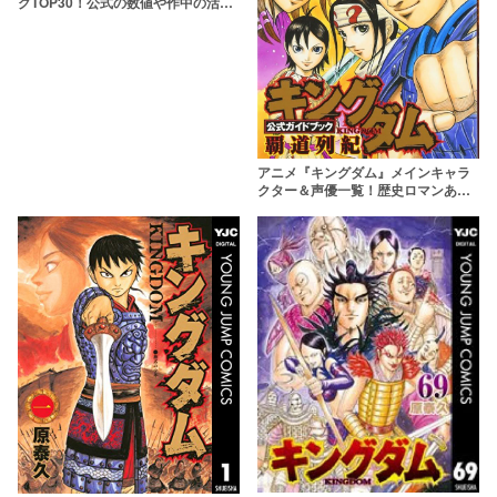
グTOP30！公式の数値や作中の活躍
から戦闘力×知力の最強を決定
アニメ『キングダム』メインキャラ
クター＆声優一覧！歴史ロマンあふ
れる物語を盛り上げる個性的な面々