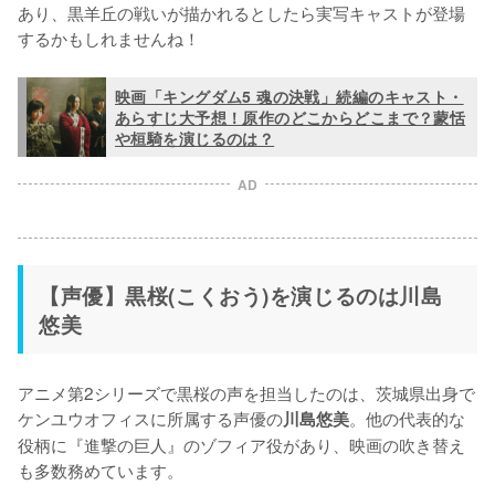
あり、黒羊丘の戦いが描かれるとしたら実写キャストが登場
するかもしれませんね！
映画「キングダム5 魂の決戦」続編のキャスト・
あらすじ大予想！原作のどこからどこまで？蒙恬
や桓騎を演じるのは？
AD
【声優】黒桜(こくおう)を演じるのは川島
悠美
アニメ第2シリーズで黒桜の声を担当したのは、茨城県出身で
ケンユウオフィスに所属する声優の
。他の代表的な
川島悠美
役柄に『進撃の巨人』のゾフィア役があり、映画の吹き替え
も多数務めています。
