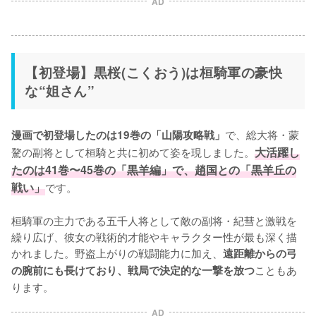
AD
【初登場】黒桜(こくおう)は桓騎軍の豪快
な“姐さん”
で、総大将・蒙
漫画で初登場したのは19巻の「山陽攻略戦」
驁の副将として桓騎と共に初めて姿を現しました。
大活躍し
たのは41巻〜45巻の「黒羊編」で、趙国との「黒羊丘の
戦い」
です。

桓騎軍の主力である五千人将として敵の副将・紀彗と激戦を
繰り広げ、彼女の戦術的才能やキャラクター性が最も深く描
かれました。野盗上がりの戦闘能力に加え、
遠距離からの弓
こともあ
の腕前にも長けており、戦局で決定的な一撃を放つ
ります。
AD