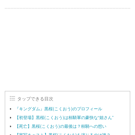
L
o
/
U
a
n
d
m
e
u
d
t
:
e
1
0
0
.
0
0
%
タップできる目次
『キングダム』黒桜(こくおう)のプロフィール
【初登場】黒桜(こくおう)は桓騎軍の豪快な“姐さん”
【死亡】黒桜(こくおう)の最後は？桓騎への想い
【実写キャスト】黒桜(こくおう)を演じるのは誰？