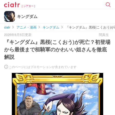
[ シアター ]
キングダム
ciatr
アニメ・漫画
キングダム
『キングダム』黒桜(こくおう)
2026年6月5日更新
間真生
『キングダム』黒桜(こくおう)が死亡？初登場
から最後まで桓騎軍のかわいい姐さんを徹底
解説
このページにはプロモーションが含まれています