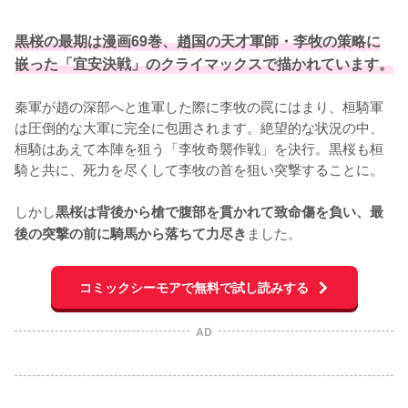
黒桜の最期は漫画69巻、趙国の天才軍師・李牧の策略に
嵌った「宜安決戦」のクライマックスで描かれています。
秦軍が趙の深部へと進軍した際に李牧の罠にはまり、桓騎軍
は圧倒的な大軍に完全に包囲されます。絶望的な状況の中、
桓騎はあえて本陣を狙う「李牧奇襲作戦」を決行。黒桜も桓
騎と共に、死力を尽くして李牧の首を狙い突撃することに。

しかし
黒桜は背後から槍で腹部を貫かれて致命傷を負い、最
ました。
後の突撃の前に騎馬から落ちて力尽き
コミックシーモアで無料で試し読みする
AD