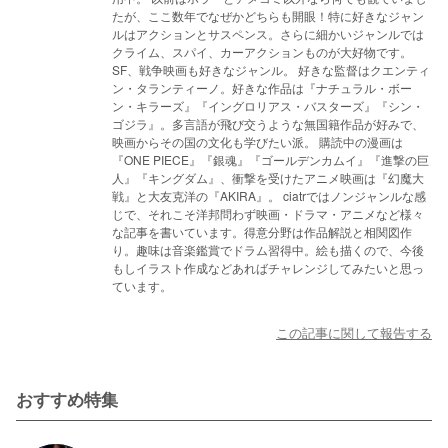
たが、ここ数年でなぜかどちらも開眼！特に好きなジャン
ルはアクションとサスペンス。さらに細かいジャンルでは
クライム、スパイ、カーアクションものが大好物です。
SF、戦争映画も好きなジャンル。 好きな監督はクエンティ
ン・タランティーノ。好きな作品は『ナチュラル・ボー
ン・キラーズ』『イングロリアス・バスターズ』『シン・
ゴジラ』。多言語が飛び交うような無国籍作品が好みで、
映画からその国の文化も学びたい派。 購読中の漫画は
『ONE PIECE』『銀魂』『ゴールデンカムイ』『進撃の巨
人』『キングダム』、衝撃を受けたアニメ映画は『幻魔大
戦』と大友克洋の『AKIRA』。 ciatrではノンジャンルな感
じで、それこそ洋邦問わず映画・ドラマ・アニメなど様々
な記事を書いています。得意分野は作品解説と相関図作
り。趣味は音楽鑑賞でドラム習得中。絵も描くので、今後
もしイラスト作成などあればチャレンジしてみたいと思っ
ています。
この記事に関して報告する
おすすめ特集