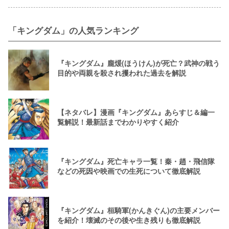
「キングダム」の人気ランキング
『キングダム』龐煖(ほうけん)が死亡？武神の戦う
目的や両親を殺され攫われた過去を解説
【ネタバレ】漫画『キングダム』あらすじ＆編一
覧解説！最新話までわかりやすく紹介
『キングダム』死亡キャラ一覧！秦・趙・飛信隊
などの死因や映画での生死について徹底解説
『キングダム』桓騎軍(かんきぐん)の主要メンバー
を紹介！壊滅のその後や生き残りも徹底解説