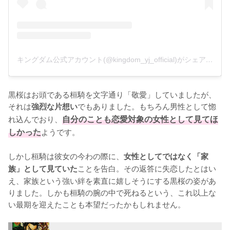
キングダム公式アカウント(@kingdom_yj_official)がシェアした投稿
黒桜はお頭である桓騎を文字通り「敬愛」していましたが、
それは
でもありました。もちろん男性として惚
強烈な片想い
れ込んでおり、
自分のことも恋愛対象の女性として見てほ
しかった
ようです。

しかし桓騎は彼女の今わの際に、
女性としてではなく「家
ことを告白。その返答に失恋したとはい
族」として見ていた
え、家族という強い絆を素直に嬉しそうにする黒桜の姿があ
りました。しかも桓騎の腕の中で死ねるという、これ以上な
い最期を迎えたことも本望だったかもしれません。