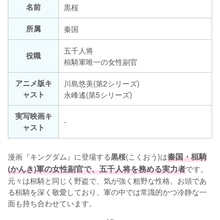
名前
黒桜
所属
秦国
五千人将
役職
桓騎軍唯一の女性副官
アニメ版キ
川島悠美(第2シリーズ)
ャスト
永峰遙(第5シリーズ)
実写映画キ
-
ャスト
漫画『キングダム』に登場する
(こくおう)は
秦国・桓騎
黒桜
(かんき)軍の女性副官で、五千人将を務める実力者
です。
元々は桓騎と同じく野盗で、気が強く粗野な性格。お頭であ
る桓騎を深く敬愛しており、軍の中では常識的かつ冷静な一
面も持ち合わせています。