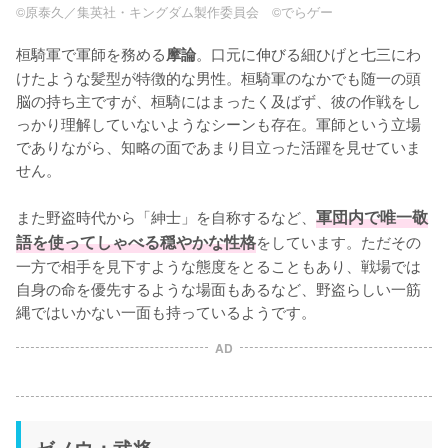
©原泰久／集英社・キングダム製作委員会 ©でらゲー
桓騎軍で軍師を務める
。口元に伸びる細ひげと七三にわ
摩論
けたような髪型が特徴的な男性。桓騎軍のなかでも随一の頭
脳の持ち主ですが、桓騎にはまったく及ばず、彼の作戦をし
っかり理解していないようなシーンも存在。軍師という立場
でありながら、知略の面であまり目立った活躍を見せていま
せん。

また野盗時代から「紳士」を自称するなど、
軍団内で唯一敬
語を使ってしゃべる穏やかな性格
をしています。ただその
一方で相手を見下すような態度をとることもあり、戦場では
自身の命を優先するような場面もあるなど、野盗らしい一筋
縄ではいかない一面も持っているようです。
AD