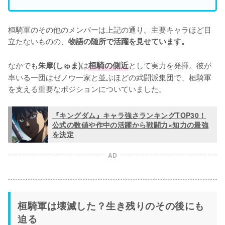
桓騎軍のその他のメンバーは上記の通り。主要キャラほど目
立たないものの、
物語の随所で活躍を見せています。
なかでも
は
桓騎の側近
として実力を発揮。彼が
朱摩(しゅま)
率いる一団はゼノウ一家と並ぶほどの武闘派集団で、桓騎軍
を支える重要なポジションについていました。
『キングダム』キャラ強さランキングTOP30！
公式の数値や作中の活躍から戦闘力×知力の最強
を決定
AD
桓騎軍は壊滅した？生き残りのその後にも
迫る