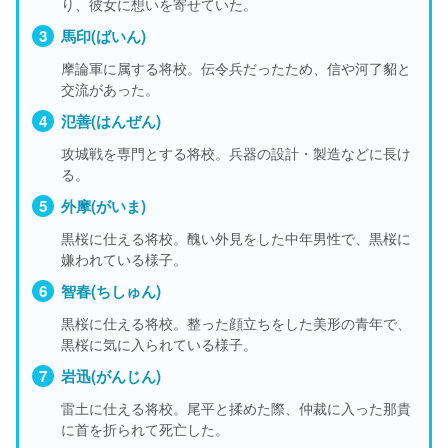
り、彼女に想いを寄せていた。
馬印(ばいん)
摩論軍に属する将校。伝令兵だったため、信や河了貂と
交流があった。
氾善(はんぜん)
攻城戦を専門とする将校。兵器の設計・製造などに長け
る。
外摩(がいま)
黒桜に仕える将校。醜い外見をした中年男性で、黒桜に
嫌われている様子。
智春(ちしゅん)
黒桜に仕える将校。整った顔立ちをした美形の青年で、
黒桜に気に入られている様子。
岩迅(がんじん)
雷土に仕える将校。尾平と揉めた際、仲裁に入った那貴
に首を折られて死亡した。