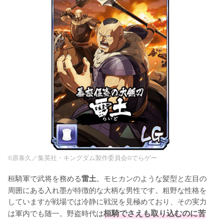
©原泰久／集英社・キングダム製作委員会©でらゲー
桓騎軍で武将を務める
。モヒカンのような髪型と左目の
雷土
周囲にある入れ墨が特徴的な大柄な男性です。粗野な性格を
していますが戦場では冷静に戦況を見極めており、その実力
は軍内でも随一。野盗時代は
桓騎でさえも取り込むのに苦