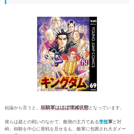
結論から言うと、
桓騎軍はほぼ壊滅状態
となっています。

彼らは趙との戦いのなかで、敵側の主力である
と対
李牧
軍
峙。桓騎を中心に善戦を見せるも、敵軍に包囲され大ダメー