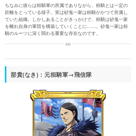
ちなみに彼らは桓騎軍の所属でありながら、桓騎とは一定の
距離をとっている様子。実は砂鬼一家は桓騎がかつて所属し
ていた組織。しかしあることがきっかけで、桓騎は砂鬼一家
を離れ自身の軍団を構築していくことに……。砂鬼一家は桓
騎のルーツに深く関わる重要な存在なのです。
AD
那貴(なき)：元桓騎軍→飛信隊