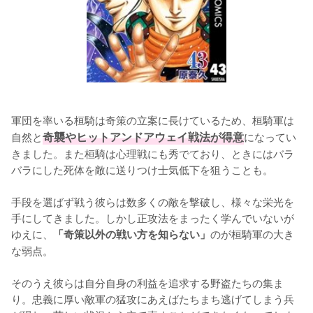
軍団を率いる桓騎は奇策の立案に長けているため、桓騎軍は
自然と
奇襲やヒットアンドアウェイ戦法が得意
になってい
きました。また桓騎は心理戦にも秀でており、ときにはバラ
バラにした死体を敵に送りつけ士気低下を狙うことも。

手段を選ばず戦う彼らは数多くの敵を撃破し、様々な栄光を
手にしてきました。しかし正攻法をまったく学んでいないが
ゆえに、
のが桓騎軍の大き
「奇策以外の戦い方を知らない」
な弱点。

そのうえ彼らは自分自身の利益を追求する野盗たちの集ま
り。忠義に厚い敵軍の猛攻にあえばたちまち逃げてしまう兵