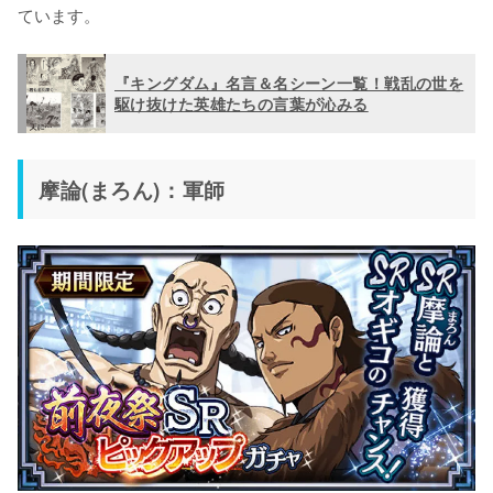
ています。
『キングダム』名言＆名シーン一覧！戦乱の世を
駆け抜けた英雄たちの言葉が沁みる
摩論(まろん)：軍師