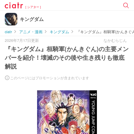
[ シアター ]
キングダム
ciatr
アニメ・漫画
キングダム
『キングダム』桓騎軍(かんきぐ
2026年7月17日更新
なかむらじん
『キングダム』桓騎軍(かんきぐん)の主要メン
バーを紹介！壊滅のその後や生き残りも徹底
解説
このページにはプロモーションが含まれています