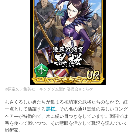
©原泰久／集英社・キングダム製作委員会©でらゲー
むさくるしい男たちが集まる桓騎軍の武将たちのなかで、紅
一点として活躍する
。その名の通り黒髪の美しいロング
黒桜
ヘア―が特徴的で、常に鋭い目つきをしています。戦闘では
弓を使って戦いつつ、その慧眼を活かして戦況を読んでいく
戦術家。
