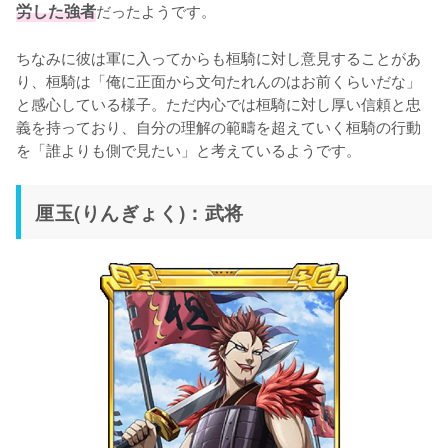
労した強者
だったようです。

ちなみに彼は軍に入ってからも桓騎に対し意見することがあ
り、桓騎は「俺に正面から文句たれんのはお前くらいだな」
と感心している様子。ただ内心では桓騎に対し厚い信頼と忠
義を持っており、自分の理解の範疇を超えていく桓騎の行動
を「誰よりも側で見たい」と考えているようです。
厘玉(りんぎょく)：武将