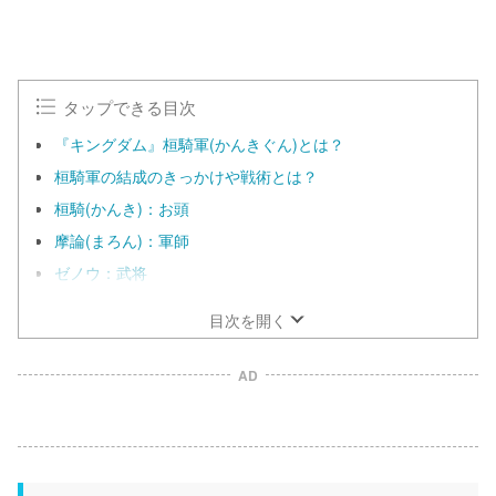
M
u
t
e
タップできる目次
『キングダム』桓騎軍(かんきぐん)とは？
桓騎軍の結成のきっかけや戦術とは？
桓騎(かんき)：お頭
摩論(まろん)：軍師
ゼノウ：武将
目次を開く
AD