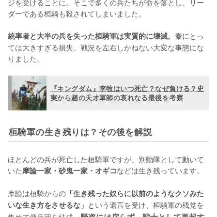
ジを受けることに。そこで多くの兵たちが命を落とし、リー
ダーである桓騎も殺されてしまいました。

秦にとっ
統率者と大半の兵を失った桓騎軍は実質的に壊滅。
ては大きすぎる損失、戦況を左右しかねない大変な事態にな
りました。
『キングダム』李牧はいつ死亡？なぜ負ける？史
実から趙の天才軍師の哀れなる最後を考察
桓騎軍の生き残りは？その後を解説
ほとんどの兵が死亡した桓騎軍ですが、別動隊として動いて
いた
などは生き残っています。

摩論一家・砂鬼一家・オギコ
摩論は桓騎からの
「生き残った奴らに以前のようなクソみた
という遺言を受け、桓騎軍の残党を
いな生き方をさせるな」
集めて傭兵団を結成。
野盗には戻らず、戦士として再起す