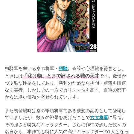
桓騎軍を率いる秦の将軍・
。奇策や心理戦を得意とし、
桓騎
ときには
「化け物」とまで評される戦の天才
です。傲慢か
つ冷酷な性格をしており、勝利のためなら拷問・虐殺も躊躇
なく実行。しかしその一方でカリスマ性も高く、自軍の部下
からは厚い信頼を寄せられています。

また初登場時は秦の筆頭将軍である蒙驁の副将として登場し
ていましたが、数々の戦果をあげたことで
に昇進。
六大将軍
その強さと特異なキャラクター、さらに作中で残した数々の
名言から、本作でも特に人気の高いキャラクターの1人となっ