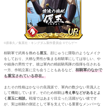
©原泰久／集英社・キングダム製作委員会 ©でらゲー
桓騎軍で武将を務める
。顔じゅうに隈取のようなメイク
厘玉
をしており、大柄な男性が集まる桓騎軍にしては珍しい、や
や細身の男性です。彼は軍内の精鋭騎馬隊の指揮を任される
一方、作戦立案に立ち会うこともあるなど、
桓騎軍のなかで
も重宝されている存在。
またその性格はかなりの良識派で、軍内の数少ない常識人と
して機能しています。そのため桓騎は
考え事などがあるとよ
戦場ではあまり目立った活躍がない彼です
く厘玉に相談。
が、実は桓騎の側近として軍を支えている重要なメンバーな