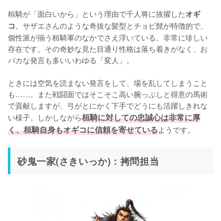
桓騎が「面白いから」という理由で千人将に抜擢した
オギ
。サザエさんのような奇抜な髪型とチョビ髭が特徴的で、
コ
個性派が揃う桓騎軍のなかでさえ浮いている、非常に珍しい
存在です。その奇妙な見た目通り性格は落ち着きがなく、お
バカな発言も多いいわゆる「変人」。

ときには空気を読まない発言をして、場を乱してしまうこと
も……。また戦闘面ではそこそこ高い腕っぷしと得意の馬術
で貢献しますが、弓がとにかく下手でどうにも活躍しきれな
い様子。しかしながら
桓騎に対しての忠誠心は非常に厚
く、桓騎自身もオギコに信頼を寄せている
ようです。
砂鬼一家(さきいっか)：拷問担当