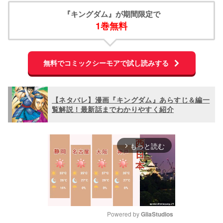
『キングダム』が期間限定で
1巻無料
無料でコミックシーモアで試し読みする
【ネタバレ】漫画『キングダム』あらすじ＆編一
覧解説！最新話までわかりやすく紹介
もっと読む
arrow_forward_ios
Powered by 
GliaStudios