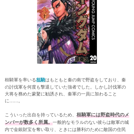
桓騎軍を率いる
はもともと秦の南で野盗をしており、秦
桓騎
の討伐軍を何度も撃退していた強者でした。しかし討伐軍の
大将を務めた蒙驁に勧誘され、秦軍の一員に加わること
に……。

こういった出自を持っているため、
桓騎軍には野盗時代のメ
ンバーが数多く所属。
一般的なモラルのない彼らは敵軍の城
内で金銀財宝を奪い取り、ときには勝利のために敵国の住民