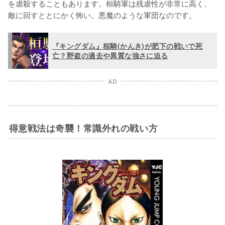
を虐殺することもあります。桓騎軍は残虐性が非常に高く、
敵に回すととにかく怖い。悪魔のような軍団なのです。
『キングダム』桓騎(かんき)が肥下の戦いで死
亡？野盗の過去や異質な強さに迫る
AD
得意戦法は奇襲！常識外れの戦い方