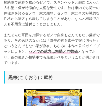
桓騎軍で武将を務めるゼノウ。スキンヘッドと顔面に入った
入れ墨・傷が特徴的な大柄な男性です。彼は軍内でも随一の
獰猛さを誇るゼノウ一家の頭領。ゼノウ一家はその好戦的な
性格から味方すら殺してしまうことがあり、なんと桓騎でさ
えも不用意に近付こうとはしません。

またそんな軍団を指揮するゼノウ自身もとんでもない猛者で
あり、その逸話のなかには「野牛の首を素手で捩じ切った」
というとんでもない話が存在。ちなみに本作の公式ガイドブ
ックによると、
ゼノウの武力は桓騎と同数値
となってお
り、彼の強さが桓騎軍でも最強レベルということが明かされ
ています。
黒桜(こくおう)：武将