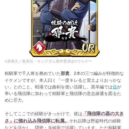
©原泰久／集英社・キングダム製作委員会©でらゲー
桓騎軍で千人将を務めていた
。2本の三つ編みが特徴的な
那貴
イケメンですが、本人曰く「一度キレると雷土よりおっかな
い」とのこと。戦場では曲剣を使い活躍し、黒羊編では
信
が
率いる飛信隊に加わって桓騎軍と飛信隊の意志疎通を図るた
めに尽力。

そしてここでの経験がきっかけで、彼は
「飛信隊の器の大き
さ」に惚れ込み飛信隊に転属。
それ以降は野盗時代の経験
などを活かし、隠密・斥候面で活躍しています。ただ桓騎軍