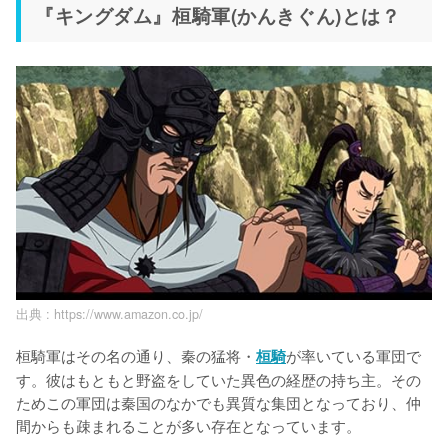
『キングダム』桓騎軍(かんきぐん)とは？
出典 :
https://www.amazon.co.jp/
桓騎軍はその名の通り、秦の猛将・
が率いている軍団で
桓騎
す。彼はもともと野盗をしていた異色の経歴の持ち主。その
ためこの軍団は秦国のなかでも異質な集団となっており、仲
間からも疎まれることが多い存在となっています。
