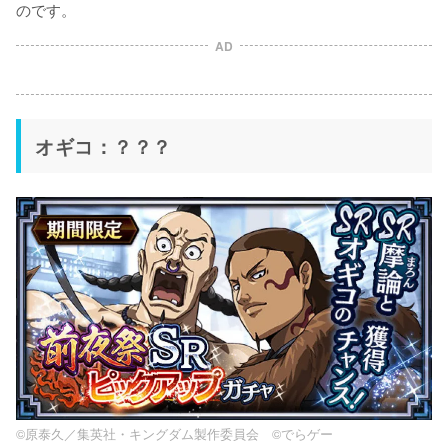
のです。
AD
オギコ：？？？
©原泰久／集英社・キングダム製作委員会 ©でらゲー