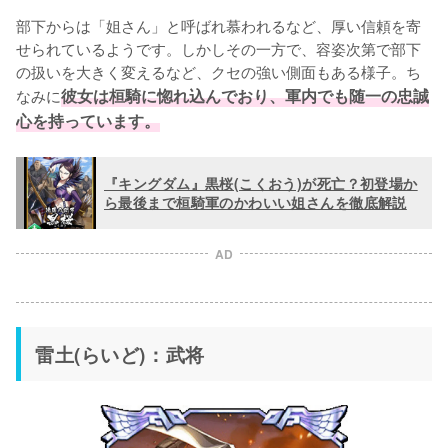
部下からは「姐さん」と呼ばれ慕われるなど、厚い信頼を寄
せられているようです。しかしその一方で、容姿次第で部下
の扱いを大きく変えるなど、クセの強い側面もある様子。ち
なみに
彼女は桓騎に惚れ込んでおり、軍内でも随一の忠誠
心を持っています。
『キングダム』黒桜(こくおう)が死亡？初登場か
ら最後まで桓騎軍のかわいい姐さんを徹底解説
AD
雷土(らいど)：武将