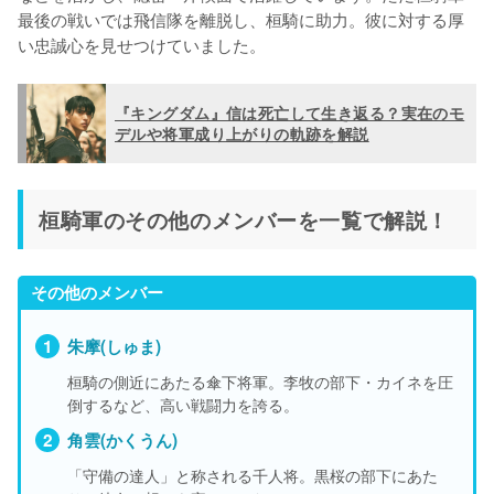
最後の戦いでは飛信隊を離脱し、桓騎に助力。彼に対する厚
い忠誠心を見せつけていました。
『キングダム』信は死亡して生き返る？実在のモ
デルや将軍成り上がりの軌跡を解説
桓騎軍のその他のメンバーを一覧で解説！
その他のメンバー
朱摩(しゅま)
桓騎の側近にあたる傘下将軍。李牧の部下・カイネを圧
倒するなど、高い戦闘力を誇る。
角雲(かくうん)
「守備の達人」と称される千人将。黒桜の部下にあた