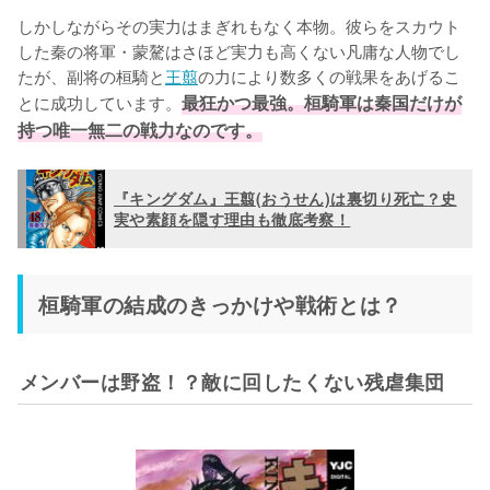
しかしながらその実力はまぎれもなく本物。彼らをスカウト
した秦の将軍・蒙驁はさほど実力も高くない凡庸な人物でし
たが、副将の桓騎と
王翦
の力により数多くの戦果をあげるこ
とに成功しています。
最狂かつ最強。桓騎軍は秦国だけが
持つ唯一無二の戦力なのです。
『キングダム』王翦(おうせん)は裏切り死亡？史
実や素顔を隠す理由も徹底考察！
桓騎軍の結成のきっかけや戦術とは？
メンバーは野盗！？敵に回したくない残虐集団