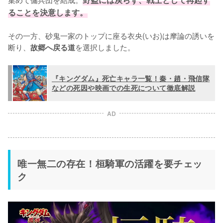
ることを決意します。
その一方、砂鬼一家のトップに座る衣央(いお)は摩論の誘いを
断り、
を選択しました。
故郷へ戻る道
『キングダム』死亡キャラ一覧！秦・趙・飛信隊
などの死因や映画での生死について徹底解説
AD
唯一無二の存在！桓騎軍の活躍を要チェッ
ク