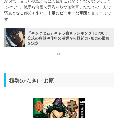
が現れ、苦しい状況から立て直すことができなくなってしま
うのです。派手な奇襲で異彩を放つ桓騎軍。ただその一方で
弱点となる部分も多い、
と言えそうで
非常にピーキーな軍団
す。
『キングダム』キャラ強さランキングTOP30！
公式の数値や作中の活躍から戦闘力×知力の最強
を決定
AD
桓騎(かんき)：お頭