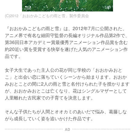
(C)2012「おおかみこどもの雨と雪」製作委員会
『おおかみこどもの雨と雪』は、2012年7月に公開された、
アニメ界で有名な細田守監督の長編オリジナル作品第2作で、
第36回日本アカデミー賞最優秀アニメーション作品賞を含む
約20近い賞を受賞する快挙を遂げた人気のアニメーション作
品です。

女子大生であった主人公の花が同じ学校の「おおかみおと
こ」と出会い恋に落ちていくシーンから始まります。おおか
みおとことの間に2人の雨と雪と名付けられた子を授かります
が、おおかみおとこは亡くなり、花はシングルマザーとして
人里離れた古民家での子育てを決意します。

そんな子供たちが人間とオオカミのあいだで悩み、葛藤しな
がら成長していく姿を追いかけた作品です。
AD