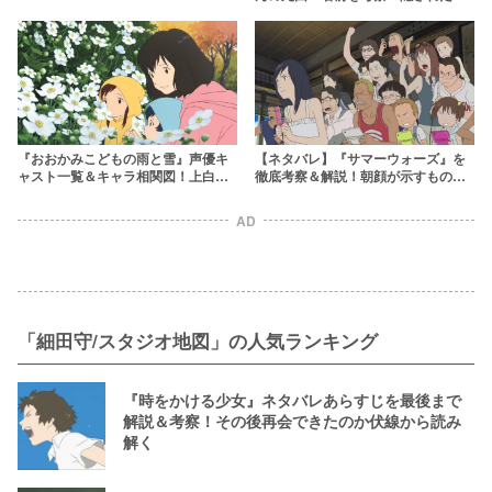
ない背景とは？
『おおかみこどもの雨と雪』声優キ
【ネタバレ】『サマーウォーズ』を
ャスト一覧＆キャラ相関図！上白石
徹底考察＆解説！朝顔が示すものと
萌音など俳優も多数出演！？
は？映画の小ネタも
AD
「細田守/スタジオ地図」の人気ランキング
『時をかける少女』ネタバレあらすじを最後まで
解説＆考察！その後再会できたのか伏線から読み
解く