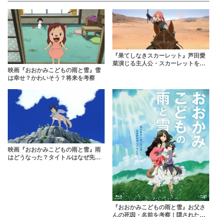
『果てしなきスカーレット』芦田愛
菜演じる主人公・スカーレットを解
映画『おおかみこどもの雨と雪』雪
説！復讐に燃える王女の過去や目的
は幸せ？かわいそう？将来を考察
を紹介！
映画『おおかみこどもの雨と雪』雨
はどうなった？タイトルはなぜ先な
のか？選んだ道や声優を解説
『おおかみこどもの雨と雪』お父さ
んの死因・名前を考察！隠された切