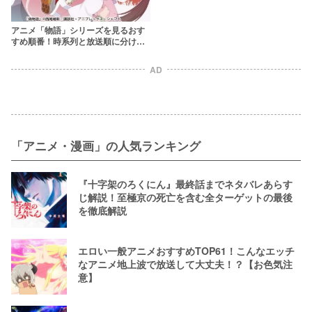
アニメ「物語」シリーズを見るおす
すめ順番！時系列と放送順に分けて
解説
AD
「アニメ・漫画」の人気ランキング
『十字架のろくにん』最終話までネタバレあらす
じ解説！至極京の死亡を含む全ターゲットの最後
を徹底解説
エロい一般アニメおすすめTOP61！こんなエッチ
なアニメ地上波で放送して大丈夫！？【お色気注
意】