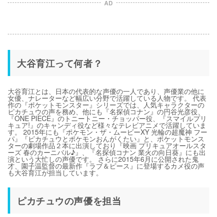
AD
大谷育江って何者？
大谷育江とは、日本の代表的な声優の一人であり、声優業の他に
女優、ナレーターなど幅広い分野で活躍している人物です。 代表
作の『ポケットモンスター』シリーズでは、人気キャラクターの
ピカチュウの声を務め、他にも『名探偵コナン』の円谷光彦役、
『ONE PIECE』のトニートニー・チョッパー役、『スマイルプリ
キュア!』のキャンディ役など様々なテレビアニメで活躍していま
す。 2015年にも『ポケモン・ザ・ムービーXY 光輪の超魔神 フー
パ』『ピカチュウとポケモンおんがくたい』と、ポケットモンス
ターの劇場作品２本に出演しており『映画 プリキュアオールスタ
ーズ 春のカーニバル♪』、『名探偵コナン 業火の向日葵』にも出
演という大忙しの声優です。 さらに2015年6月に公開された鬼
才、園子温監督の最新作『ラブ＆ピース』に登場するカメ役の声
も大谷育江が担当しています。
ピカチュウの声優を担当