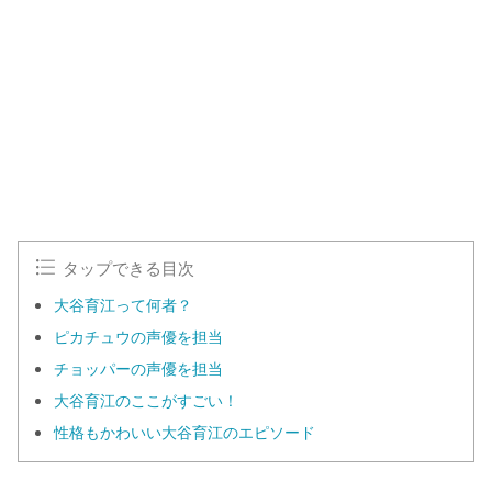
n
d
m
e
u
d
t
:
e
1
0
0
.
0
0
%
タップできる目次
大谷育江って何者？
ピカチュウの声優を担当
チョッパーの声優を担当
大谷育江のここがすごい！
性格もかわいい大谷育江のエピソード