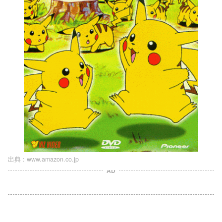
出典 :
www.amazon.co.jp
AD
L
o
/
U
a