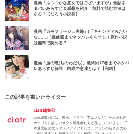
漫画「ふつつかな悪女ではございますが」全話ネ
タバレあらすじ＆感想を紹介！無料で読む方法は
ある？【なろう小説発】
漫画『カモフラージュ夫婦』(「キャンディみたい
な……」)最終回までネタバレあらすじ！原作小説
は無料で読める？
漫画「血の轍(ちのわだち)」最終回17巻までネタバ
レあらすじ解説！白猫の意味とは？【完結】
この記事を書いたライター
ciatr編集部
ciatr編集部には、映画、ドラマ、アニメなど、それぞれの
カテゴリに詳しいオタク編集者たちが集まっています。 日
本最大級のエンタメメディアとして、ファンの皆さんの心
に刺さる面白い記事をどんどん発信していきます！