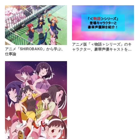
事情とは？【ポケモン】
アニメ版「＜物語＞シリーズ」のキ
アニメ「SHIROBAKO」から学ぶ、
ャラクター、豪華声優キャストを一
仕事論
挙紹介！【ニッチなところまで網
羅】