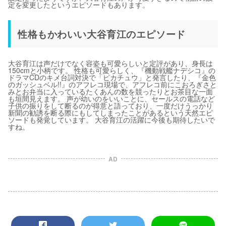
定を変更したというエピソードもあります。
性格もかわいい大谷育江のエピソード
大谷育江は声だけでなく容姿も可愛らしいと定評があり、身長は
150cmと小柄です。 性格も可愛らしく、『機動戦艦ナデシコ』の
ドラマCDのキメ台詞対決で「ピカチュウ」と発言したり、『金色
のガッシュベル!!』のアフレコ現場で、アフレコ前にこおろぎさと
みとお弁当に入っているたくあんの数を競ったりとお茶目な一面
も垣間見えます。 声が幼いのをいいことに、セールスの電話など
子供の振りをして断るのが得意と語っており、一度だけうっかり
新聞の勧誘を断る際にもしてしまったことがあるという天然エピ
ソードも発覚しています。 大谷育江の活躍に今後も期待したいで
すね。
AD