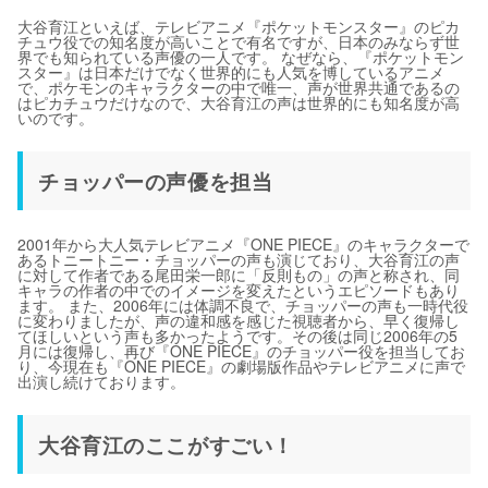
大谷育江といえば、テレビアニメ『ポケットモンスター』のピカ
チュウ役での知名度が高いことで有名ですが、日本のみならず世
界でも知られている声優の一人です。 なぜなら、『ポケットモン
スター』は日本だけでなく世界的にも人気を博しているアニメ
で、ポケモンのキャラクターの中で唯一、声が世界共通であるの
はピカチュウだけなので、大谷育江の声は世界的にも知名度が高
いのです。
チョッパーの声優を担当
2001年から大人気テレビアニメ『ONE PIECE』のキャラクターで
あるトニートニー・チョッパーの声も演じており、大谷育江の声
に対して作者である尾田栄一郎に「反則もの」の声と称され、同
キャラの作者の中でのイメージを変えたというエピソードもあり
ます。 また、2006年には体調不良で、チョッパーの声も一時代役
に変わりましたが、声の違和感を感じた視聴者から、早く復帰し
てほしいという声も多かったようです。その後は同じ2006年の5
月には復帰し、再び『ONE PIECE』のチョッパー役を担当してお
り、今現在も『ONE PIECE』の劇場版作品やテレビアニメに声で
出演し続けております。
大谷育江のここがすごい！