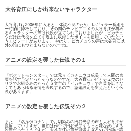
大谷育江にしか出来ないキャラクター
大谷育江は2006年に入ると、体調不良のため、レギュラー番組を
一時的に降板しており、その間のテレビアニメの大谷育江が務め
るキャラクターの声は代役が立てられておりましたが、ピカチュ
ウだけは代役を立てず過去に収録したボイスを使用していたとい
うエピソードがあります。 やはり、ピカチュウの声は大谷育江以
外の誰にもつとまらないのですね。
アニメの設定を覆した伝説その１
『ポケットモンスター』では元々ピカチュウは成長して人間の言
葉を話す予定だったそうなのですが、大谷育江がピカチュウのセ
リフでお馴染みのたった５文字の「ピカチュウ」で言葉を話さな
くてもあらゆる感情を表現するので、急遽設定を変えたという伝
説があります。
アニメの設定を覆した伝説その２
また、『名探偵コナン』でお馴染みの円谷光彦の声も大谷育江が
担当していますが、当初は作中で円谷光彦をもっと嫌な奴にする
設定だったようですが、大谷育江の声が可愛すぎるので物語の設