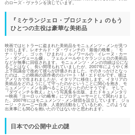
のローズ・ヴァランを演じています。
『ミケランジェロ・プロジェクト』のもう
ひとつの主役は豪華な美術品
映画ではヒトラーに盗まれた美術品をモニュメンツ・メンが見つ
け出します。レオナルド・ダ・ヴィンチの「最後の晩餐」「モ
ナ・リザ」、ゴッホ「ひまわり」ルノワールの「イレーヌ・カー
ン・ダンヴェール嬢」、フェルメールやミケランジェロの美術品
などが無事に回収されます。 モニュメンツ・メンの功績は公にな
ることはなく、長い間埋もれていましたが、2007年にようやく米
上下院議会で改めて彼らが評価されました。そのきっかけとなっ
たのは、この映画の原作者のロバート・M・エドゼルです。彼は
アメリカで生まれましたが、イタリアに移住します。イタリアの
美術品をどのようにして守ったのかということに関心を抱き、モ
ニュメンツ・メンを調べることになったのだそうです。 そして、
『ダヴィンチを救え』という写真集を出版、またドキュメンタリ
ー映画『ヨーロッパの略奪』にプロデューサーとして関わりまし
た。2007年にはモニュメンツ・メン財団を設立しています。 ジョ
ージ・クルーニー自身、人道的活動をしているため、このような
出来事にも関心を抱いたのではないかと思われます。
日本での公開中止の謎