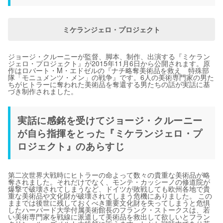
ミケランジェロ・プロジェクト
ジョージ・クルーニーが監督、脚本、制作、出演する『ミケラン
ジェロ・プロジェクト』が2015年11月6日から公開されます。原
作はロバート・M・エドゼルの『ナチ略奪美術品を救え 特殊部
隊「モニュメンツ・メン」の戦争』です。6人の美術専門家の男た
ちがヒトラーに奪われた美術品を奪還する男たちの話が実話に基
づき制作されました。
実話に感銘を受けてジョージ・クルーニー
が自ら指揮をとった『ミケランジェロ・プ
ロジェクト』のあらすじ
第二次世界大戦時にヒトラーの命よって数々の貴重な美術品が略
奪されました。それだけでなく、モンテ・カッシーノの修道院が
爆撃で破壊されてしまうなど、ドイツが敗戦しても欧州各地で貴
重な美術品や文化財が破壊されてしまう危機にありました。 この
ままでは後世に残しておくべき重要文化財を失ってしまうと危惧
したハーバード大学付属美術館長のフランク・ストークスは、若
い美術専門家を戦線に派遣して美術品を救出して欲しいとフラン