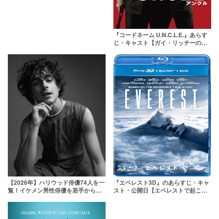
『コードネーム U.N.C.L.E.』あらす
じ・キャスト【ガイ・リッチーの新
作スパイアクション】
【2026年】ハリウッド俳優74人を一
『エベレスト3D』のあらすじ・キャ
覧！イケメン男性俳優を若手から大
スト・公開日【エベレストで起こっ
御所まで解説！日本人も紹介
た実話。豪華キャストが集結】