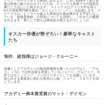
クリン・ルーズベルト大統領に訴えます。しかし戦時中であり若
者は戦争に駆り出されていたため、ストークス自身でその役割を
果たしてほしいと頼まれます。 ストークスはアメリカ中を回り、
6人の美術専門家を集め「モニュメンツ・メン」を結成します。ス
トークスは、ヒトラーが盗んだ美術品を集め展示する予定になっ
ている「総統美術館」の存在についても説明し、これからの概要
を伝えます。果たして彼らは美術品を救えるのでしょうか。
オスカー俳優が勢ぞろい！豪華なキャスト
たち
制作、総指揮はジョージ・クルーニー
俳優としてアカデミーの助演男優賞を獲っただけでなく、『アル
ゴ』（'12）では作品賞を受賞しているジョージ・クルーニー。今
作ではモミュメンツ・メンのリーダーとしても活躍しています。
知られざる美術史に関わる実在の人物、ジョージ・スタウトを演
じています。
アカデミー脚本賞受賞のマット・デイモン