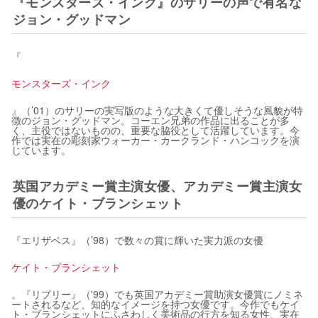
『モンスターズ・インク』のサリーの声で有名な
ジョン・グッドマン
『
モンスターズ・インク
』（’01）のサリーの実写版のような大きくて優しそうな風貌が特
徴のジョン・グッドマン。コーエン兄弟の作品に出ることが多
く、主役ではないものの、重要な脇役として活躍しています。今
作では実在の彫刻家ウォーカー・カークランド・ハンコックを演
じています。
英国アカデミー賞主演女優、アカデミー賞主演女
優のケイト・ブランシェット
『エリザベス』（’98）で数々の賞に輝いた実力派の女優
ケイト・ブランシェット
。『リプリー』（'99）でも英国アカデミー賞助演女優賞にノミネ
ートされるなど、知的なイメージを持つ女優です。今作でもケイ
ト・ブランシェットにふさわしく美術品の行方を知る女性、実在