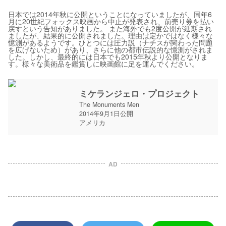
日本では2014年秋に公開ということになっていましたが、同年6
月に20世紀フォックス映画から中止が発表され、前売り券を払い
戻すという告知がありました。 また海外でも2度公開が延期され
ましたが、結果的に公開されました。理由は定かではなく様々な
憶測があるようです。ひとつには圧力説（ナチスが関わった問題
を広げないため）があり、さらに他の都市伝説的な憶測がされま
した。しかし、最終的には日本でも2015年秋より公開となりま
す。様々な美術品を鑑賞しに映画館に足を運んでください。
ミケランジェロ・プロジェクト
The Monuments Men
2014年9月1日公開
アメリカ
AD