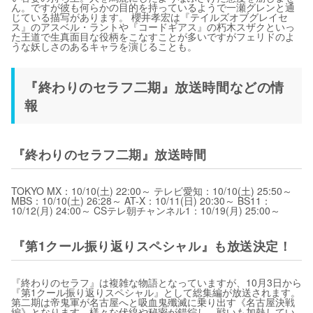
ん。ですが彼も何らかの目的を持っているようで一瀬グレンと通
じている描写があります。 櫻井孝宏は『テイルズオブグレイセ
ス』のアスベル・ラントや『コードギアス』の朽木スザクといっ
た王道で生真面目な役柄をこなすことが多いですがフェリドのよ
うな妖しさのあるキャラを演じることも。
『終わりのセラフ二期』放送時間などの情
報
『終わりのセラフ二期』放送時間
TOKYO MX：10/10(土) 22:00～ テレビ愛知：10/10(土) 25:50～
MBS：10/10(土) 26:28～ AT-X：10/11(日) 20:30～ BS11：
10/12(月) 24:00～ CSテレ朝チャンネル1：10/19(月) 25:00～
『第1クール振り返りスペシャル』も放送決定！
『終わりのセラフ』は複雑な物語となっていますが、10月3日から
『第1クール振り返りスペシャル』として総集編が放送されます。
第二期は帝鬼軍が名古屋へと吸血鬼殲滅に乗り出す《名古屋決戦
編》となります。様々な伏線や秘密が錯綜し、戦いも加熱してい