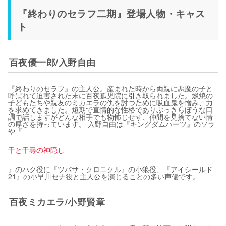
『終わりのセラフ二期』登場人物・キャス
ト
百夜優一郎/入野自由
『終わりのセラフ』の主人公。産まれた時から両親に悪魔の子と
呼ばれて迫害された末に百夜孤児院に引き取られました。燃焼の
子どもたちや親友のミカエラの仇を討つために吸血鬼を憎み、力
を求めてきました。短期で直情的な性格でありぶっきらぼうな口
調で話しますがどんな相手でも物怖じせず、仲間を見捨てない情
の厚さを持っています。 入野自由は『キングダムハーツ』のソラ
や『
千と千尋の神隠し
』のハク役に『ツバサ・クロニクル』の小狼役、『アイシールド
21』の小早川セナ役と主人公を演じることの多い声優です。
百夜ミカエラ/小野賢章