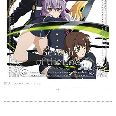
出典 :
www.amazon.co.jp
AD