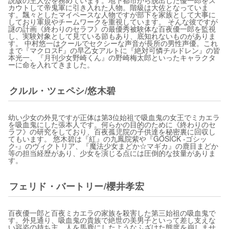
説版の主人公を務めています。地下都市から脱出した優一郎をス
カウトして帝鬼軍に引き入れた人物。階級は大佐となっていま
す。飄々としたマイペースな人物ですが部下を家族として大事に
しており軍規やチームワークを重視しています。 そんな彼ですが
謎の計画《終わりのセラフ》の最優秀被験体な百夜優一郎を監視
し、実験対象として見ている節もあり、底知れないものがありま
す。 中村悠一はクールでセクシーな声音が長所の男性声優。これ
まで『マクロスF』の早乙女アルトに『絶対可憐チルドレン』の皆
本光一、『月刊少女野崎くん』の野崎梅太郎といったキャラクタ
ーに命を入れてきました。
クルル・ツェペシ/悠木碧
幼い少女の外見ですが正体は第3位始祖で吸血鬼の女王でミカエラ
を吸血鬼にした張本人です。何らかの目的のために《終わりのセ
ラフ》の研究をしており、百夜孤児院の子供達を秘密裏に回収し
てもいます。 悠木碧は『紅』の九鳳院紫や『GOSICK -ゴシッ
ク-』のヴィクトリア、『魔法少女まどか☆マギカ』の鹿目まどか
等の担当経歴があり、少女を演じる点には圧倒的な技量がありま
す。
フェリド・バートリー/櫻井孝宏
百夜優一郎と百夜ミカエラの家族を殺害した第三始祖の吸血鬼で
す。外見通り、吸血鬼の貴族で絶世の美男子といって差し支えな
い容姿の持ち主。人を馬鹿にしたようなふざけた態度を崩しませ