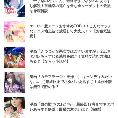
『十字架のろくにん』最終話までネタバレあらす
じ解説！至極京の死亡を含む全ターゲットの最後
を徹底解説
エロい一般アニメおすすめTOP61！こんなエッチ
なアニメ地上波で放送して大丈夫！？【お色気注
意】
漫画「ふつつかな悪女ではございますが」全話ネ
タバレあらすじ＆感想を紹介！無料で読む方法は
ある？【なろう小説発】
漫画『カモフラージュ夫婦』(「キャンディみたい
な……」)最終回までネタバレあらすじ！原作小説
は無料で読める？
漫画「血の轍(ちのわだち)」最終回17巻までネタバ
レあらすじ解説！白猫の意味とは？【完結】