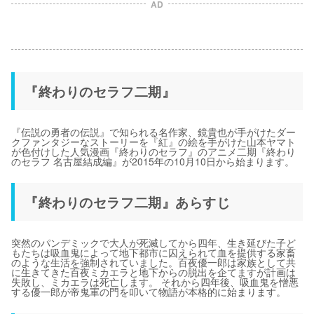
AD
『終わりのセラフ二期』
『伝説の勇者の伝説』で知られる名作家、鏡貴也が手がけたダー
クファンタジーなストーリーを『紅』の絵を手がけた山本ヤマト
が色付けした人気漫画『終わりのセラフ』のアニメ二期『終わり
のセラフ 名古屋結成編』が2015年の10月10日から始まります。
『終わりのセラフ二期』あらすじ
突然のパンデミックで大人が死滅してから四年、生き延びた子ど
もたちは吸血鬼によって地下都市に囚えられて血を提供する家畜
のような生活を強制されていました。百夜優一郎は家族として共
に生きてきた百夜ミカエラと地下からの脱出を企てますが計画は
失敗し、ミカエラは死亡します。 それから四年後、吸血鬼を憎悪
する優一郎が帝鬼軍の門を叩いて物語が本格的に始まります。