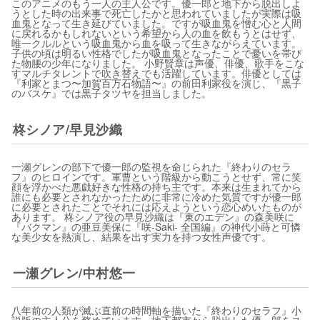
このアニメのもう一人の主人公です。優一郎と地下から脱出しよ
うとした時の出来事で死亡したかと思われていましたが実際は吸
血鬼となって生き延びていました。ですが吸血鬼を憎む心と人間
に戻れるかもしれないという希望から人の血を飲もうとはせず、
唯一クルルという吸血鬼から血を吸って生きながらえています。
子供の頃は明るい性格でしたが吸血鬼となったことで憂いを帯び
た物腰の少年になりました。 小野賢章は声優、俳優、歌手をこな
すマルチタレントで吹き替えでも活躍しています。俳優としては
『利家とまつ〜加賀百万石物語〜』の前田利家役を演じ、『黒子
のバスケ』では黒子タツヤを担当しました。
柊シノア/早見沙織
一瀬グレンの部下で優一郎の監視を命じられた『終わりのセラ
フ』のヒロインです。軍曹という階級から動こうとせず、常に笑
顔を浮かべた悪戯好きな性格の持ち主です。本来は生まれてから
誰にも必要とされなかったために非常に冷めた気質ですが優一郎
に必要とされたことでそれには応えようという恋心めいたものが
あります。 柊シノア役の早見沙織は『東のエデン』の森美咲に
『バクマン』の亜豆美保に『咲-Saki- 全国編』の神代小蒔と可憐
な美少女を熱演し、結果を出す実力を持つ女性声優です。
一瀬グレン/中村悠一
八年前の人類が滅ぶ直前の時間軸を描いた『終わりのセラフ』小