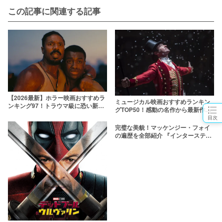
この記事に関連する記事
【2026最新】ホラー映画おすすめラ
ミュージカル映画おすすめランキン
ンキング97！トラウマ級に恐い新旧
グTOP50！感動の名作から最新作ま
名作を厳選
で紹介！
目次
完璧な美貌！マッケンジー・フォイ
の遍歴を全部紹介 『インターステラ
ー』から「くるみ割り人形」主演ま
で