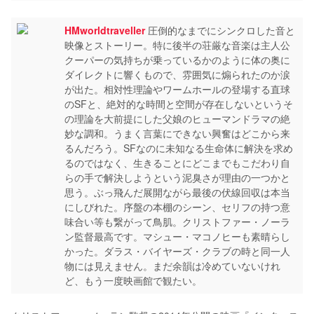
HMworldtraveller
圧倒的なまでにシンクロした音と
映像とストーリー。特に後半の荘厳な音楽は主人公
クーパーの気持ちが乗っているかのように体の奥に
ダイレクトに響くもので、雰囲気に煽られたのか涙
が出た。相対性理論やワームホールの登場する直球
のSFと、絶対的な時間と空間が存在しないというそ
の理論を大前提にした父娘のヒューマンドラマの絶
妙な調和。うまく言葉にできない興奮はどこから来
るんだろう。SFなのに未知なる生命体に解決を求め
るのではなく、生きることにどこまでもこだわり自
らの手で解決しようという泥臭さが理由の一つかと
思う。ぶっ飛んだ展開ながら最後の伏線回収は本当
にしびれた。序盤の本棚のシーン、セリフの持つ意
味合い等も繋がって鳥肌。クリストファー・ノーラ
ン監督最高です。マシュー・マコノヒーも素晴らし
かった。ダラス・バイヤーズ・クラブの時と同一人
物には見えません。まだ余韻は冷めていないけれ
ど、もう一度映画館で観たい。