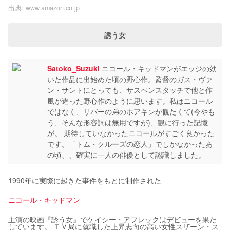
出典:
www.amazon.co.jp
誘う女
Satoko_Suzuki
ニコール・キッドマンがエッジの効
いた作品に出始めた頃の野心作。監督のガス・ヴァ
ン・サントにとっても、サスペンスタッチで他と作
風が違った野心作のように思います。私はニコール
ではなく、リバーの弟のホアキンが観たくて(今やも
う、そんな形容詞は無用ですが)、観に行った記憶
が。 期待していなかったニコールがすごく良かった
です。「トム・クルーズの恋人」でしかなかったあ
の頃、、確実に一人の俳優として認識しました。
1990年に実際に起きた事件をもとに制作された
ニコール・キッドマン
主演の映画『誘う女』でケイシー・アフレックはデビューを果た
しています。 ＴＶ局に就職した上昇志向の高い女性スザーン・ス