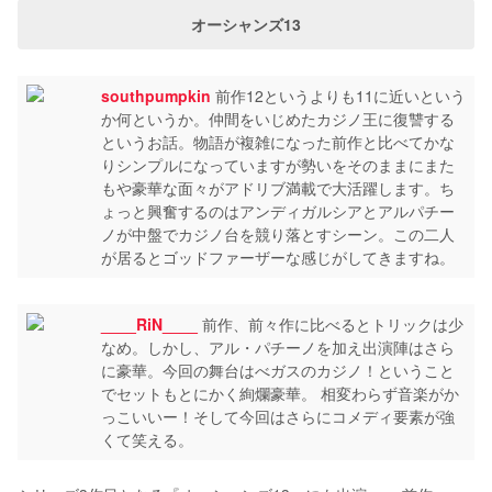
オーシャンズ13
southpumpkin
前作12というよりも11に近いという
か何というか。仲間をいじめたカジノ王に復讐する
というお話。物語が複雑になった前作と比べてかな
りシンプルになっていますが勢いをそのままにまた
もや豪華な面々がアドリブ満載で大活躍します。ち
ょっと興奮するのはアンディガルシアとアルパチー
ノが中盤でカジノ台を競り落とすシーン。この二人
が居るとゴッドファーザーな感じがしてきますね。
____RiN____
前作、前々作に比べるとトリックは少
なめ。しかし、アル・パチーノを加え出演陣はさら
に豪華。今回の舞台はべガスのカジノ！ということ
でセットもとにかく絢爛豪華。 相変わらず音楽がか
っこいいー！そして今回はさらにコメディ要素が強
くて笑える。