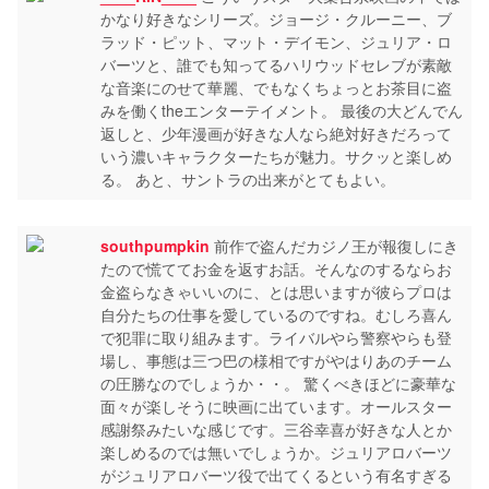
かなり好きなシリーズ。ジョージ・クルーニー、ブ
ラッド・ピット、マット・デイモン、ジュリア・ロ
バーツと、誰でも知ってるハリウッドセレブが素敵
な音楽にのせて華麗、でもなくちょっとお茶目に盗
みを働くtheエンターテイメント。 最後の大どんでん
返しと、少年漫画が好きな人なら絶対好きだろって
いう濃いキャラクターたちが魅力。サクッと楽しめ
る。 あと、サントラの出来がとてもよい。
southpumpkin
前作で盗んだカジノ王が報復しにき
たので慌ててお金を返すお話。そんなのするならお
金盗らなきゃいいのに、とは思いますが彼らプロは
自分たちの仕事を愛しているのですね。むしろ喜ん
で犯罪に取り組みます。ライバルやら警察やらも登
場し、事態は三つ巴の様相ですがやはりあのチーム
の圧勝なのでしょうか・・。 驚くべきほどに豪華な
面々が楽しそうに映画に出ています。オールスター
感謝祭みたいな感じです。三谷幸喜が好きな人とか
楽しめるのでは無いでしょうか。ジュリアロバーツ
がジュリアロバーツ役で出てくるという有名すぎる