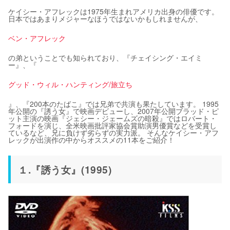
ケイシー・アフレックは1975年生まれアメリカ出身の俳優です。
日本ではあまりメジャーなほうではないかもしれませんが、
ベン・アフレック
の弟ということでも知られており、『チェイシング・エイミ
ー』、『
グッド・ウィル・ハンティング/旅立ち
』、『200本のたばこ』では兄弟で共演も果たしています。 1995
年公開の『誘う女』で映画デビューし、2007年公開ブラッド・ピ
ット主演の映画『ジェシー・ジェームズの暗殺』ではロバート・
フォードを演じ、全米映画批評家協会賞助演男優賞などを受賞し
ているなど、兄に負けず劣らずの実力派。 そんなケイシー・アフ
レックが出演作の中からオススメの11本をご紹介！
１.『誘う女』(1995)