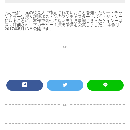
兄が死に、兄の後見人に指定されていたことを知ったリー・チャ
ンドラーは渋々故郷ボストンのマンチェスター・バイ・ザ・シー
に戻ることに。本作で気性の荒い男を見事演じきったケイシーは
高く評価され、アカデミー主演男優賞を受賞しました。 本作は
2017年5月13日公開です。
AD
AD