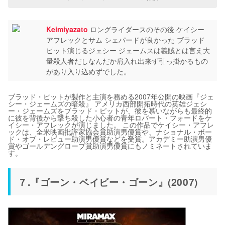
Keimiyazato
ロングライダースのその後 ケイシー
アフレックとサム シェパードが良かった ブラッド
ピット演じるジェシー ジェームスは義賊とは言え大
量殺人者だしなんだか肩入れ出来ず引っ掛かるもの
があり入り込めずでした。
ブラッド・ピットが製作と主演を務める2007年公開の映画『ジェ
シー・ジェームズの暗殺』 アメリカ西部開拓時代の英雄ジェシ
ー・ジェームズをブラッド・ピットが、彼を慕いながらも最終的
に彼を背後から撃ち殺した小心者の青年ロバート・フォードをケ
イシー・アフレックが演じました。 この作品でケイシー・アフレ
ックは、全米映画批評家協会賞助演男優賞や、ナショナル・ボー
ド・オブ・レビュー助演男優賞などを受賞。アカデミー助演男優
賞やゴールデングローブ賞助演男優賞にもノミネートされていま
す。
７.『ゴーン・ベイビー・ゴーン』(2007)