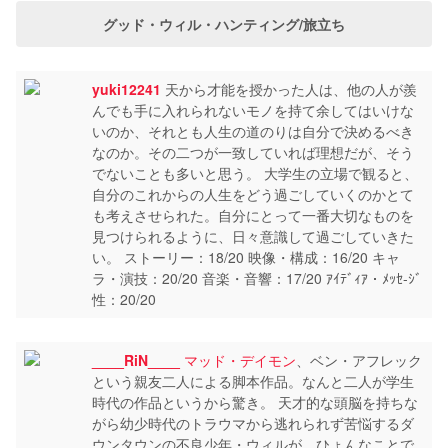
グッド・ウィル・ハンティング/旅立ち
yuki12241
天から才能を授かった人は、他の人が羨
んでも手に入れられないモノを持て余してはいけな
いのか、それとも人生の道のりは自分で決めるべき
なのか。その二つが一致していれば理想だが、そう
でないことも多いと思う。 大学生の立場で観ると、
自分のこれからの人生をどう過ごしていくのかとて
も考えさせられた。自分にとって一番大切なものを
見つけられるように、日々意識して過ごしていきた
い。 ストーリー：18/20 映像・構成：16/20 キャ
ラ・演技：20/20 音楽・音響：17/20 ｱｲﾃﾞｨｱ・ﾒｯｾ-ｼﾞ
性：20/20
____RiN____
マッド・デイモン
、ベン・アフレック
という親友二人による脚本作品。なんと二人が学生
時代の作品というから驚き。 天才的な頭脳を持ちな
がら幼少時代のトラウマから逃れられず苦悩するダ
ウンタウンの不良少年・ウィルが、ひょんなことで