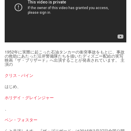
1952年に実際に起こった石油タンカーの衝突事故をもとに、事故
の救助にあたった沿岸警備隊たちを描いたディズニー配給の実写
映画『ザ・ブリザード』へ出演することが発表されています。 主
演の
クリス・パイン
はじめ、
ホリデイ・グレインジャー
、
ベン・フォスター
らと共演します。 『ザ・ブリザード』は2016年2月27日全国公開