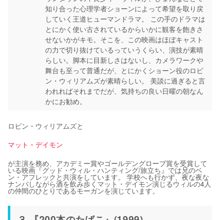
知り合った心理学者ショーンによって希望を取り戻
していく王道ヒューマンドラマ。 この手のドラマは
とにかく使い古されているからいかに観客を飽きさ
せないかがキモ。そこを、この映画はほぼキャスト
の力で切り抜けているっていうくらい、演技が素晴
らしい。脚本に目新しさはないし、カメラワークや
舞台も至って普通だが、とにかくショーン役のロビ
ン・ウィリアムズが素晴らしい。 美談に過ぎると言
われればそれまでだが、気持ちの良い日曜の朝なん
かにお勧め。
ロビン・ウィリアムズと
マット・デイモン
が主演を務め、アカデミー賞やゴールデングローブ賞を受賞して
いる映画『グッド・ウィル・ハンティング/旅立ち』では兄のベ
ン・アフレックと共演をしています。 学校へも行かず、夜な夜な
ナンパしながら酒を飲み歩くマット・デイモン演じるウィルの4人
の仲間のひとりであるモーガンを演じています。
３.『200本のたばこ』(1999)