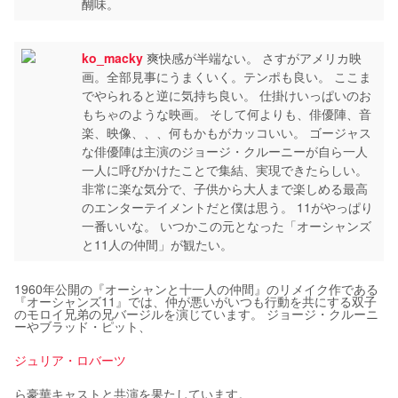
醐味。
ko_macky
爽快感が半端ない。 さすがアメリカ映
画。全部見事にうまくいく。テンポも良い。 ここま
でやられると逆に気持ち良い。 仕掛けいっぱいのお
もちゃのような映画。 そして何よりも、俳優陣、音
楽、映像、、、何もかもがカッコいい。 ゴージャス
な俳優陣は主演のジョージ・クルーニーが自ら一人
一人に呼びかけたことで集結、実現できたらしい。
非常に楽な気分で、子供から大人まで楽しめる最高
のエンターテイメントだと僕は思う。 11がやっぱり
一番いいな。 いつかこの元となった「オーシャンズ
と11人の仲間」が観たい。
1960年公開の『オーシャンと十一人の仲間』のリメイク作である
『オーシャンズ11』では、仲が悪いがいつも行動を共にする双子
のモロイ兄弟の兄バージルを演じています。 ジョージ・クルーニ
ーやブラッド・ピット、
ジュリア・ロバーツ
ら豪華キャストと共演を果たしています。