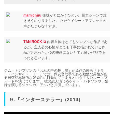
mamichiru
後味がとにかくひどい。暴力シーンで泣
きそうになりました。 ただケイシー・アフレックの
声がたまらなくすき。
TANIROCK13
内容自体はとてもシンプルな作品であ
るが、主人公の心情がとても丁寧に描かれている作
品だと思った、今の映画にないとても良い作品であ
ったと思います。
ジム・トンプソンの『おれの中の殺し屋』が原作の映画『キラ
ー・インサイド・ミー』では、保安官助手である勤勉な男性があ
る日突然本能的な残虐性に目覚めてしまうという主人公ルー・フ
ォードを演じています。 彼の恋人演じるケイト・ハドソンや、娼
婦を演じるジェシカ・アルバと共演しています。
９.『インターステラー』(2014)