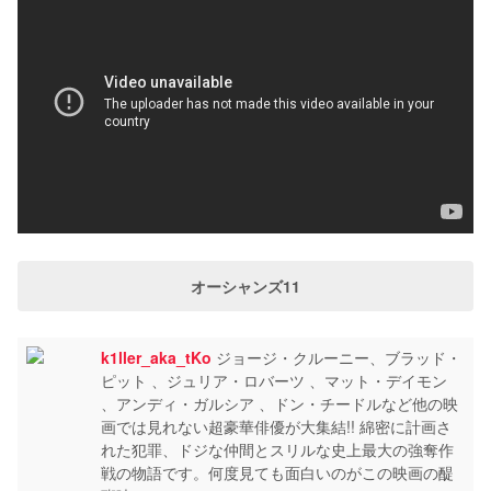
オーシャンズ11
k1ller_aka_tKo
ジョージ・クルーニー、ブラッド・
ピット 、ジュリア・ロバーツ 、マット・デイモン
、アンディ・ガルシア 、ドン・チードルなど他の映
画では見れない超豪華俳優が大集結!! 綿密に計画さ
れた犯罪、ドジな仲間とスリルな史上最大の強奪作
戦の物語です。何度見ても面白いのがこの映画の醍