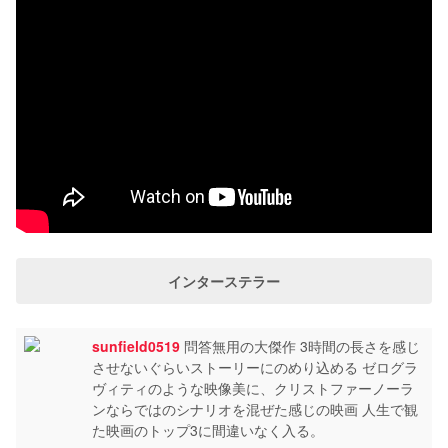
インターステラー
sunfield0519
問答無用の大傑作 3時間の長さを感じ
させないぐらいストーリーにのめり込める ゼログラ
ヴィティのような映像美に、クリストファーノーラ
ンならではのシナリオを混ぜた感じの映画 人生で観
た映画のトップ3に間違いなく入る。