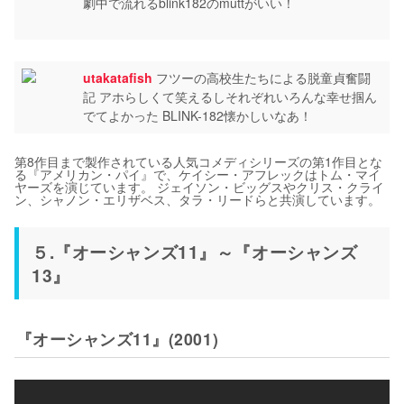
劇中で流れるblink182のmuttがいい！
utakatafish
フツーの高校生たちによる脱童貞奮闘
記 アホらしくて笑えるしそれぞれいろんな幸せ掴ん
でてよかった BLINK-182懐かしいなあ！
第8作目まで製作されている人気コメディシリーズの第1作目とな
る『アメリカン・パイ』で、ケイシー・アフレックはトム・マイ
ヤーズを演じています。 ジェイソン・ビッグスやクリス・クライ
ン、シャノン・エリザベス、タラ・リードらと共演しています。
５.『オーシャンズ11』～『オーシャンズ
13』
『オーシャンズ11』(2001)