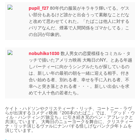
pupil_f27
80年代の服装がキラキラ輝いてる。ゲス
い部分もあるけど誰かと出会うって素敵なことだな
と改めて思わせてくれた。「たばこは他人に対する
バリアなんだ、煙幕で人間関係をゴマかしてる」こ
の台詞が印象的。
nobuhiko1030
数人男女の恋愛模様をコミカル・タ
ッチで描いたアメリカ映画 大晦日のNY。とある年越
しパーティーに向かうシングルたちが探しているの
は、新しい年の最初の朝を一緒に迎える相手。付き
合い始める者、別れる者、幸せを手に入れる者、不
幸へと突き落とされる者・・・。新しい出会いを求
めて十人十色の若者たち。
ケイト・ハドソンやクリスティーナ・リッチ、コートニー・ラヴ
らが出演するコメディ映画『200本のたばこ』では、『グッド・ウ
ィル・ハンティング/旅立ち』に引き続き兄のベン・アフレックと
共演しています。 大晦日のニューヨークを舞台に、クリスティー
ナ・リッチ演じるヴァルにナンパする怪しげなパンク少年トムを
演じています。