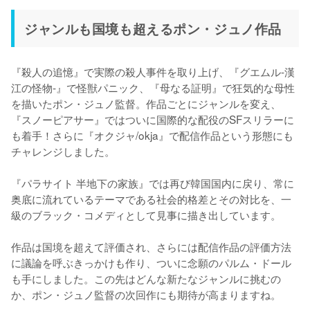
ジャンルも国境も超えるポン・ジュノ作品
『殺人の追憶』で実際の殺人事件を取り上げ、『グエムル-漢
江の怪物-』で怪獣パニック、『母なる証明』で狂気的な母性
を描いたポン・ジュノ監督。作品ごとにジャンルを変え、
『スノーピアサー』ではついに国際的な配役のSFスリラーに
も着手！さらに『オクジャ/okja』で配信作品という形態にも
チャレンジしました。

『パラサイト 半地下の家族』では再び韓国国内に戻り、常に
奥底に流れているテーマである社会的格差とその対比を、一
級のブラック・コメディとして見事に描き出しています。

作品は国境を超えて評価され、さらには配信作品の評価方法
に議論を呼ぶきっかけも作り、ついに念願のパルム・ドール
も手にしました。この先はどんな新たなジャンルに挑むの
か、ポン・ジュノ監督の次回作にも期待が高まりますね。