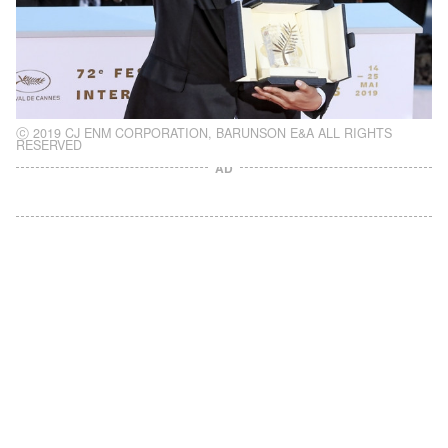
ⓒ 2019 CJ ENM CORPORATION, BARUNSON E&A ALL RIGHTS
RESERVED
AD