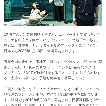
2019年のカンヌ国際映画祭でパルム・ドールを受賞したこと
で、大きな注目を集めている『パラサイト 半地下の家族』。
原題は『寄生虫』というタイトルのブラック・コメディで、
日本でも2020年1月10日に全国公開されます。

家族全員失業中で、半地下に暮らすキテク(ソン・ガンホ)の家
族。そんな中、長男のギウ(チェ・ウシク)が裕福なパク(イ・
ソンギュン)の家で家庭教師をすることに。しかしこの相反す
る二家族の出会いが、予期せぬ事態に発展していき……。

『殺人の追憶』や『スノーピアサー』などでポン・ジュノ作
品常連のソン・ガンホが、本作で4度目の主演を務めていま
す。韓国では2019年5月30日に公開され、観客動員数は1千
万人を突破。格差社会というタイムリーなテーマを秀逸な悲