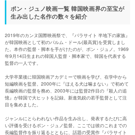
ポン・ジュノ映画一覧 韓国映画界の至宝が
生み出した名作の数々を紹介
2019年のカンヌ国際映画祭で、『パラサイト 半地下の家族』
が韓国映画として初のパルム・ドール(最高賞)を受賞しまし
た。本作の監督・脚本を手がけたのが、ポン・ジュノ。1969
年9月14日生まれの韓国人監督・脚本家で、韓国を代表する
監督の一人です。

大学卒業後に韓国映画アカデミーで映画を学び、在学中から
短編映画を監督。2000年に『ほえる犬は噛まない』で初めて
長編映画の監督を務め、2003年には監督2作目の『殺人の追
憶』が韓国で大ヒットを記録。新進気鋭の若手監督として注
目を集めました。

ジャンルにとらわれない作品を生み出し、発表するたびに高
い評価を受けるポン・ジュノ監督。ここでは彼のこれまでの
長編監督作を振り返るとともに、話題の受賞作『パラサイト 