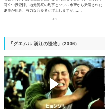
苛立つ捜査陣。地元警察の刑事とソウル市警から派遣された
刑事が組み、有力な容疑者が浮上しますが……。 
AD
『グエムル 漢江の怪物』(2006)