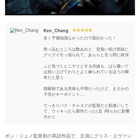
Ken_Chang
全く予備知識なかったので面白かった！

突っ込むところは数あれど、背負い投げ気味に
グイグイ引っ張られて、あららと言う間に終演

ふと気づくとニヤリとする伏線も、ばら撒いて
は拾い上げてわりとよく練られているほうの脚
本だと思う

階級制である意味も不明だったけど、まさかの
子供がキーポイント…

てっきりパク・チャヌクが監督だと勘違いして
て、ウィキったら製作だった(´Д` )明らかに影響
大かと
ポン・ジュノ監督初の英語作品で、主演にクリス・エヴァン