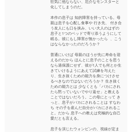
狂気に他ならない、厄介なモンスターと
化してしまうのだ。

本作の息子は 知的障害を持っている。母
親は息子を心配し食事や 行き先、 付き合
う友人にも口を挟み、いい大人のはずの
息子と1つのベッドで寄り添うようにして
眠る。彼にもし障害が無かったら  、こう
はならなかったのだろうか？

普通にいけば 母親のほうが先に寿命を迎
えるのだから ほんとに息子のことを思う
なら過保護にせず、彼が1人でも何とか生
きていけるようにあえて試練を与えた
り、生き抜くための能力を身につけさせ
るべきなのではないだろうか？ 生き抜く
ための能力とは 少なくとも「バカにされ
たら黙っていないでやり返せ」と教える
ことではないだろう。この母にとって き
っと、息子がバカにされることは すなわ
ち その子を産んだ自分がバカにされるこ
と。だから 息子への教えは究極的な自己
愛だとも言える。

息子を演じたウォンビンの、視線が定ま