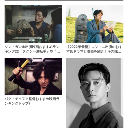
【2022年最新】コン・ユ出演のおす
ソン・ガンホ出演映画おすすめラン
すめドラマと映画を紹介！キス職人
キング22「タクシー運転手」や「パ
は40代でも色気だだ漏れ
ラサイト」など名作揃い
パク・チャヌク監督おすすめ映画ラ
ンキングトップ7