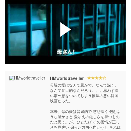
HMworldtraveller
母親の愛はなんて愚かで、なんて深く、
なんて盲目的なんだろう、、。思わず深
い溜め息をついてしまう後味の悪い韓国
映画だった。

本来、母の愛は普遍的で 慈悲深く 包むよ
うな温かさと 愛ゆえの厳しさを持つもの
だと思う。が、ひとたび その愛情が正し
さを見失い 偏った方向へ向かうと それは