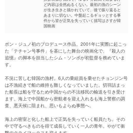
ど内容は全然ぬるくない。最初の漁のシーン
が生き生きと描かれていて、後で振り返ると
あまりに切ない。中盤起こるギョッとする事
件から皆が正気を失っていく描写はさすが韓
国映画
ポン・ジュノ初のプロデュース作品。2001年に実際に起こっ
た「テチャン号事件」を基にした舞台の映画化で、『殺人の
追憶』の脚本を担当したシム・ソンボが初監督を務めていま
す。

不況に苦しむ韓国の漁村。6人の乗組員を乗せたチョンジン号
は不漁続きで船の維持も難しくなっていました。切羽詰まっ
た船長は船を守るため中国からの不法移民の輸送を引き受け
ます。海上で中国船から密航者を迎え入れるも海上警察の調
査、悪天候に阻まれ、思いもよらぬ事態へ。

海上の密室と化した船上で正気を失っていく船員たち。その
中で守るべきものを得て成長していく一人の青年。やがて衝
撃のクライマックスを迎えます。