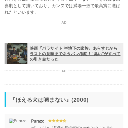
喜劇として描いており、カンヌでは満場一致で最高賞に選ば
れたといいます。
AD
映画『パラサイト 半地下の家族』あらすじから
ラストの意味までネタバレ考察！“臭い”がすべて
の引き金だった
AD
『ほえる犬は噛まない』(2000)
Purazo
ポン・ジュノ監督の長編デビュー作とのことです