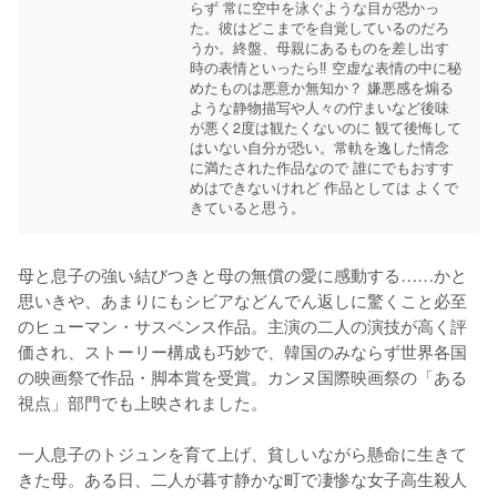
らず 常に空中を泳ぐような目が恐かっ
た。彼はどこまでを自覚しているのだろ
うか。終盤、母親にあるものを差し出す
時の表情といったら‼︎ 空虚な表情の中に秘
めたものは悪意か無知か？ 嫌悪感を煽る
ような静物描写や人々の佇まいなど後味
が悪く2度は観たくないのに 観て後悔して
はいない自分が恐い。常軌を逸した情念
に満たされた作品なので 誰にでもおすす
めはできないけれど 作品としては よくで
母と息子の強い結びつきと母の無償の愛に感動する……かと
思いきや、あまりにもシビアなどんでん返しに驚くこと必至
のヒューマン・サスペンス作品。主演の二人の演技が高く評
価され、ストーリー構成も巧妙で、韓国のみならず世界各国
の映画祭で作品・脚本賞を受賞。カンヌ国際映画祭の「ある
視点」部門でも上映されました。

一人息子のトジュンを育て上げ、貧しいながら懸命に生きて
きた母。ある日、二人が暮す静かな町で凄惨な女子高生殺人