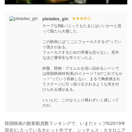
pleiades_gin
チープなB級パニックもたまにはいいか〜と思
って観たら火傷した。

この映画には"ここにフォーカスするぞ"ってい
う強さがある。

フォーカスするための準備も怠らない。意外
なほど優等生な作りだったよ。

終盤、怪物・グエムルを追い詰めるシーンで
は韓国映画特有(私のイメージ？)の"これでもか
っ！"っていう容赦しない、まるで胸倉掴まれ
てステージに引っ張り出されるような突き付
けられる感がある。

いいんだ、このなりふり構わずいく感じって
のが。
韓国映画の観客動員数ランキングで、いまだトップ6(2019年
現在)に入っている大ヒット作です。シッチェス・カタロニア