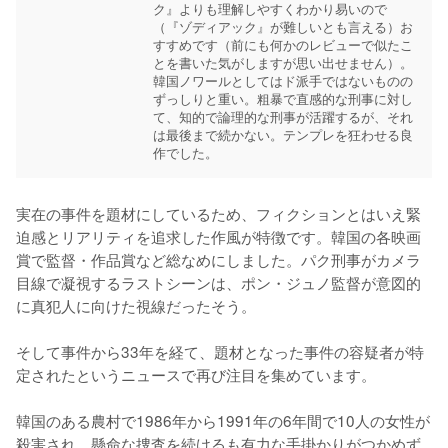
ク』よりも理解しやすくわかり易いので
（『ゾディアック』が難しいとも言える）お
すすめです（前にも何かのレビューで似たこ
とを書いた気がしますが思い出せません）。

韓国ノワールとしてはド派手ではないものの
ずっしりと重い。粗暴で直感的な刑事に対し
て、知的で論理的な刑事が活躍するが、それ
は最後まで続かない。テンプレを狂わせる良
作でした。
実在の事件を題材にしているため、フィクションとはいえ緊
迫感とリアリティを追求した作風が特徴です。韓国の各映画
賞で監督・作品賞など総なめにしました。パク刑事がカメラ
目線で凝視するラストシーンは、ポン・ジュノ監督が意図的
に真犯人に向けた視線だったそう。

そして事件から33年を経て、題材となった事件の容疑者が特
定されたというニュースで再び注目を集めています。

韓国のある農村で1986年から1991年の6年間で10人の女性が
殺害され、懸命な捜査を続けるも有力な手掛かりがつかめず