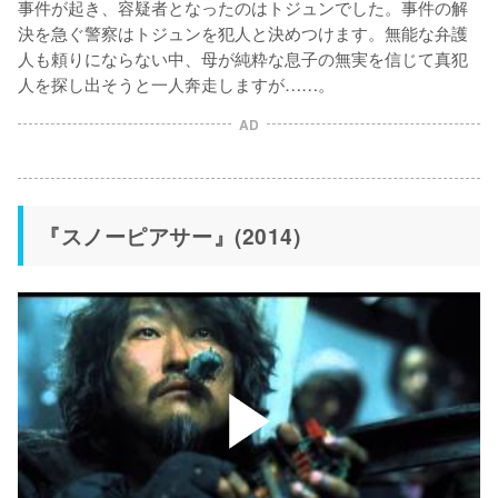
事件が起き、容疑者となったのはトジュンでした。事件の解
決を急ぐ警察はトジュンを犯人と決めつけます。無能な弁護
人も頼りにならない中、母が純粋な息子の無実を信じて真犯
人を探し出そうと一人奔走しますが……。
AD
『スノーピアサー』(2014)