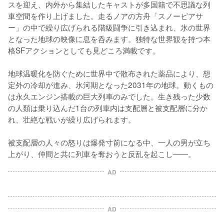
スを迎え、内外から集結したキャストが多国籍で不思議な列
車空間を作り上げました。走るノアの方舟「スノーピアサ
ー」の中で繰り広げられる階級闘争に引き込まれ、氷の世界
となった地球の映像に息を呑みます。独特な世界観を持つ本
格SFアクションとしても見どころ満載です。

地球温暖化を防ぐために世界中で散布された薬品により、想
定外の冷却が進み、氷河期となった2031年の地球。動くもの
は永久エンジン搭載の巨大列車のみでした。生き残った少数
の人類は乗り込んだ1台の列車内は支配層と被支配層に分か
れ、壮絶な戦いが繰り広げられます。

被支配層の人々の怒りは爆発寸前になる中、一人の男が立ち
上がり、仲間と共に列車を奪おうと反乱を起こし――。
AD
AD