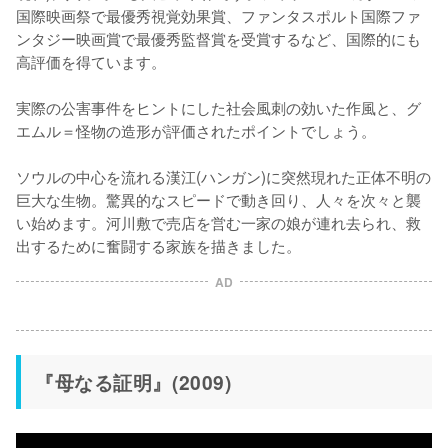
国際映画祭で最優秀視覚効果賞、ファンタスポルト国際ファ
ンタジー映画賞で最優秀監督賞を受賞するなど、国際的にも
高評価を得ています。

実際の公害事件をヒントにした社会風刺の効いた作風と、グ
エムル＝怪物の造形が評価されたポイントでしょう。

ソウルの中心を流れる漢江(ハンガン)に突然現れた正体不明の
巨大な生物。驚異的なスピードで動き回り、人々を次々と襲
い始めます。河川敷で売店を営む一家の娘が連れ去られ、救
出するために奮闘する家族を描きました。
AD
『母なる証明』(2009)