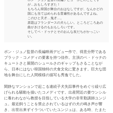
が…おもしろすぎた！

もちろん韓国が舞台のおはなしですが、なんかどの
国にも当てはめられる普遍性があるんですよね。

このひと天才…鬼才…。

原題はフランダースの犬らしい。ところどころあの
曲がきけるのもおもしろいです。

そしてペ・ドゥナとそのおんな友だちがかっこい
い。
ポン・ジュノ監督の長編映画デビュー作で、得意分野である
ブラック・コメディの要素を持つ佳作。主演のペ・ドゥナの
キュートさと展開のシュールさのギャップもさることなが
ら、日本にはない韓国独特の犬食文化に驚きます。巨大な団
地を舞台にした人間模様の描写も秀逸でした。

閑静なマンションで起こる連続子犬失踪事件をめぐり繰り広
げられる騒動を描いたコメディです。出産間近の妻ウンシル
に養われながら教授を目指している大学の非常勤講師ユンジ
ュ。最近飼うことを禁止されているはずの犬の鳴き声が響
き、出世出来ずイラついていたユンジュは、ある時、たまた