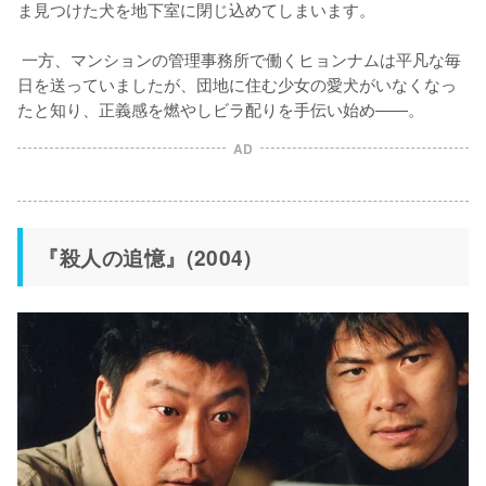
ま見つけた犬を地下室に閉じ込めてしまいます。

 一方、マンションの管理事務所で働くヒョンナムは平凡な毎
日を送っていましたが、団地に住む少女の愛犬がいなくなっ
たと知り、正義感を燃やしビラ配りを手伝い始め――。
AD
『殺人の追憶』(2004)