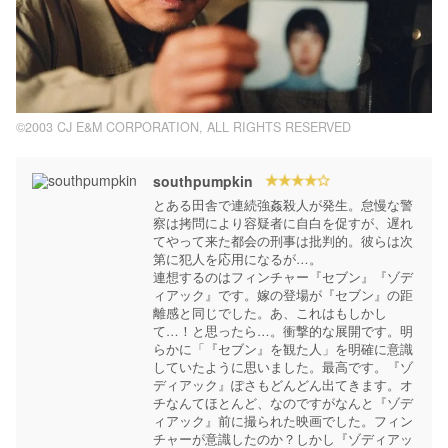
©2003 CJ E&M CORPORATION, ALL RIGHTS RESERVED
southpumpkin
とある田舎で連続強姦殺人が発生。怠慢な警
察は拷問により容疑者に自白を促すが、遅れ
てやって来た都会の刑事は批判的。彼らは次
第に犯人を応用になるが…。

連想するのはフィンチャー『セブン』『ゾデ
ィアック』です。嫁の登場が『セブン』の距
離感と同じでした。あ、これはもしかし
て…！と思ったら…。衝撃的な展開です。明
らかに「『セブン』を観た人」を明確に意識
していたように思いました。最高です。『ゾ
ディアック』ぽさもどんどん出てきます。オ
チなんてほとんど、なのですがなんと『ゾデ
ィアック』前に撮られた映画でした。フィン
チャーが意識したのか？しかし『ゾディアッ