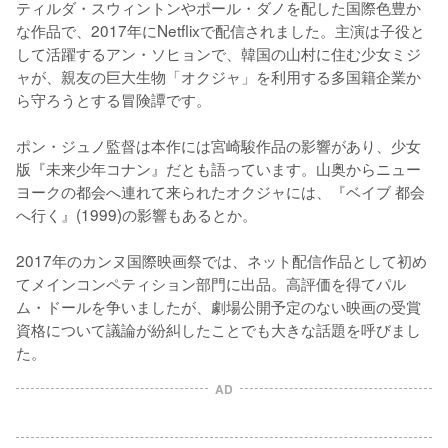
ティルダ・スウィントンやポール・ダノを配した国際色豊か
な作品で、2017年にNetflixで配信されました。主演は子役と
して活躍するアン・ソヒョンで、韓国の山村に住む少女ミジ
ャが、親友の巨大生物「オクジャ」を利用する多国籍企業か
ら守ろうとする冒険譚です。

ポン・ジュノ監督は本作には宮崎駿作品の影響があり、少女
版『未来少年コナン』だとも語っています。山奥からニュー
ヨークの都会へ連れて来られたオクジャには、『ベイブ 都会
へ行く』(1999)の影響もあるとか。

2017年のカンヌ国際映画祭では、ネット配信作品として初め
てメインコンペティション部門に出品。高評価を得てパル
ム・ドールを争いましたが、劇場公開予定のない映画の受賞
資格について議論が紛糾したことでも大きな話題を呼びまし
た。
AD