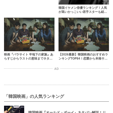
韓国イケメン俳優ランキング！人気
が高いかっこいい若手スターも紹介
【2025年最新】
映画『パラサイト 半地下の家族』あ
【2026最新】韓国映画のおすすめラ
らすじからラストの意味までネタバ
ンキングTOP84！恋愛から本格サス
レ考察！“臭い”がすべての引き金だ
ペンスまで傑作ぞろい
った
AD
「韓国映画」の人気ランキング
韓国映画『オールド・ボーイ』ネタバレ解説！リ