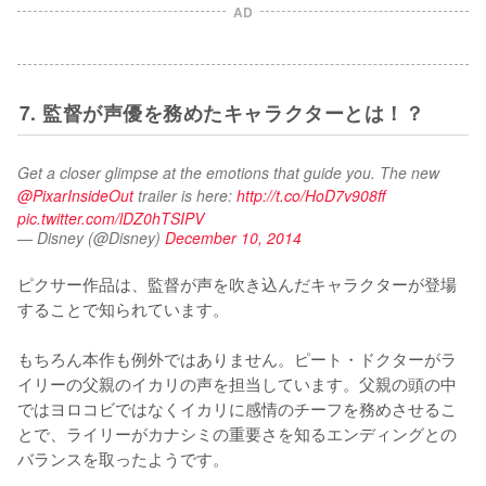
AD
7. 監督が声優を務めたキャラクターとは！？
Get a closer glimpse at the emotions that guide you. The new 
@PixarInsideOut
 trailer is here: 
http://t.co/HoD7v908ff
pic.twitter.com/lDZ0hTSIPV
— Disney (@Disney)
December 10, 2014
ピクサー作品は、監督が声を吹き込んだキャラクターが登場
することで知られています。

もちろん本作も例外ではありません。ピート・ドクターがラ
イリーの父親のイカリの声を担当しています。父親の頭の中
ではヨロコビではなくイカリに感情のチーフを務めさせるこ
とで、ライリーがカナシミの重要さを知るエンディングとの
バランスを取ったようです。