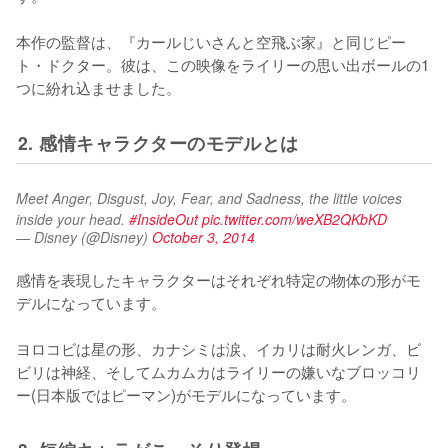
本作の監督は、『カールじいさんと空飛ぶ家』と同じピー
ト・ドクター。彼は、この映像をライリーの思い出ボールの1
つに紛れ込ませました。
2. 感情キャラクターのモデルとは
Meet Anger, Disgust, Joy, Fear, and Sadness, the little voices 
inside your head. 
#InsideOut
pic.twitter.com/weXB2QKbKD
— Disney (@Disney)
October 3, 2014
感情を表現したキャラクターはそれぞれ特定の物体の形がモ
デルになっています。

ヨロコビは星の形、カナシミは涙、イカリは耐火レンガ、ビ
ビリは神経、そしてムカムカはライリーの嫌いなブロッコリ
ー(日本版ではピーマン)がモデルになっています。