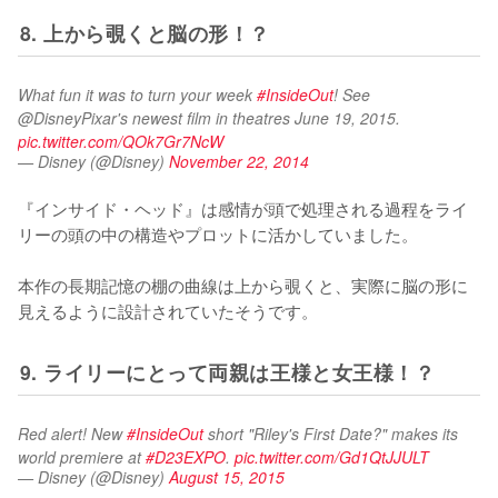
8. 上から覗くと脳の形！？
What fun it was to turn your week 
#InsideOut
! See 
@DisneyPixar's newest film in theatres June 19, 2015. 
pic.twitter.com/QOk7Gr7NcW
— Disney (@Disney)
November 22, 2014
『インサイド・ヘッド』は感情が頭で処理される過程をライ
リーの頭の中の構造やプロットに活かしていました。

本作の長期記憶の棚の曲線は上から覗くと、実際に脳の形に
見えるように設計されていたそうです。
9. ライリーにとって両親は王様と女王様！？
Red alert! New 
#InsideOut
 short "Riley's First Date?" makes its 
world premiere at 
#D23EXPO
. 
pic.twitter.com/Gd1QtJJULT
— Disney (@Disney)
August 15, 2015