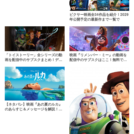
ピクサー映画全34作品を紹介！2029
年公開予定の最新作まで一覧で
「トイストーリー」全シリーズの動
映画『リメンバー・ミー』の動画を
画を配信中のサブスクまとめ！ディ
配信中のサブスクはここ！無料でど
ズニープラスがおすすめ
こで観られる？
【ネタバレ】映画『あの夏のルカ』
のあらすじ＆メッセージを解説！ジ
ブリのオマージュが盛り沢山