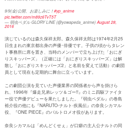
9/9(金)公開、お楽しみに！
#yp_anime
pic.twitter.com/m89z6TvT5T
— 弱虫ペダル GLORY LINE (@yowapeda_anime)
August 28,
2016
演じているのは森久保祥太郎。森久保祥太郎は1974年2月25
日生まれの東京都出身の声優･俳優です。子供の頃からタレン
ト事務所に席を置き、当時のメンバーで立ち上げた「おにぎ
りスキッパーズ」（正確には「おにぎりスキッパーズ」は解
散し「おにぎりスキッパーズ2」と名前を変えて活動）の劇団
員として現在も定期的に舞台に立っています。

この劇団公演を見ていた声優業界の関係者から声を掛けら
れ、1996年『爆走兄弟レッツ＆ゴー!!』のミニ四駆ファイタ
ー役で声優デビューを果たしました。『弱虫ペダル』の巻島
裕介役の他にも『NARUTO-ナルト-疾風伝』の奈良シカマル
役、『ONE PIECE』のバルトロメオ役があります。

奈良シカマルは「めんどくせぇ」が口癖の主人公ナルトの同