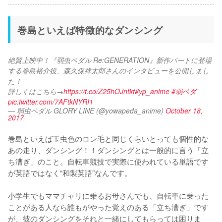
巻島といえば特徴的なダンシング
絶賛上映中！『弱虫ペダル Re:GENERATION』新作パートに登場
する巻島裕介役、森久保祥太郎さんのインタビューを公開しまし
た！
詳しくはこちら→
https://t.co/Z25hOJntkt
#yp_anime
#弱ペダ
pic.twitter.com/7AFtkNYRI1
— 弱虫ペダル GLORY LINE (@yowapeda_anime)
October 18,
2017
巻島といえば玉虫色のロン毛と同じくらいとっても個性的な
あの走り、ダンシング！！ダンシングとは一般的に言う「立
ち漕ぎ」のこと。自転車競技で実際に使われている単語です
が英語ではなく“和製英語”なんです。

小学生でもママチャリに乗るお母さんでも、自転車に乗った
ことがある人なら誰もがやった覚えのある「立ち漕ぎ」です
が、彼のダンシングをそれと一緒にしてもらっては困りま