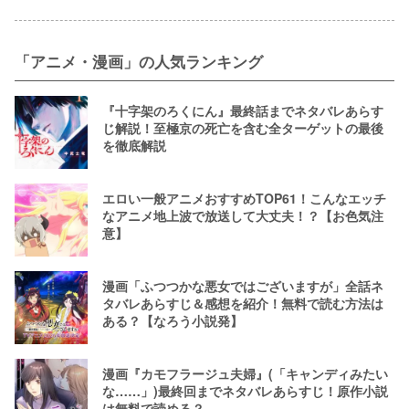
「アニメ・漫画」の人気ランキング
『十字架のろくにん』最終話までネタバレあらす
じ解説！至極京の死亡を含む全ターゲットの最後
を徹底解説
エロい一般アニメおすすめTOP61！こんなエッチ
なアニメ地上波で放送して大丈夫！？【お色気注
意】
漫画「ふつつかな悪女ではございますが」全話ネ
タバレあらすじ＆感想を紹介！無料で読む方法は
ある？【なろう小説発】
漫画『カモフラージュ夫婦』(「キャンディみたい
な……」)最終回までネタバレあらすじ！原作小説
は無料で読める？