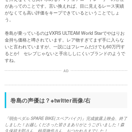
があってのことです。言い換えれば、目に見えるレース実績
がなくても高い評価をキープできているということでしょ
う。

巻島が乗っているのはVXRS ULTEAM World Starでやはりお
金持ち価格と噂されています。レア物すぎてまず手に入らな
いと言われていますが、一説にはフレームだけでも60万円す
るとか!　セレブじゃないと手出ししにくいブランドのようで
すね。
AD
巻島の声優は？※twitter画像/右
『弱虫ペダル SPARE BIKE(スペアバイク)』完成披露上映会、終了
しました！お越しくださった皆さまありがとうございました！森
久保祥太郎さん、柿原徹也さん、おつかれさまでした！