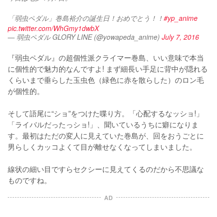
「弱虫ペダル」巻島裕介の誕生日！おめでとう！！
#yp_anime
pic.twitter.com/WhGmy1dwbX
— 弱虫ペダル GLORY LINE (@yowapeda_anime)
July 7, 2016
『弱虫ペダル』の超個性派クライマー巻島、いい意味で本当
に個性的で魅力的なんですよ! まず細長い手足に背中が隠れる
くらいまで垂らした玉虫色（緑色に赤を散らした）のロン毛
が個性的。

そして語尾に“ショ”をつけた喋り方。「心配するなッショ!」
「ライバルだったっショ!」、聞いているうちに癖になりま
す。最初はただの変人に見えていた巻島が、回をおうごとに
男らしくカッコよくて目が離せなくなってしまいました。

線状の細い目ですらセクシーに見えてくるのだから不思議な
ものですね。
AD