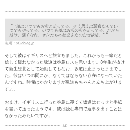
“俺はいつでもお前と走ってる。そう思えば勝負なんてい
つでもやってる。いつでも俺はお前の前を走ってる。だから
抜け、強くなれ。オレたちの総北をたのむぜ坂道。”
引用：
3f.ldblog.jp
そして彼はイギリスへと旅立ちました。これからも一緒だと
信じて疑わなかった坂道は巻島ロスを患います。3年生が抜け
て新生総北として始動してもなお、坂道は止まったままでし
た。彼はいつの間にか、なくてはならない存在になっていた
んですね。時間はかかりますが坂道もちゃんと立ち上がりま
すよ。

おまけ。イギリスに行った巻島に宛てて坂道はせっせと手紙
を書いて送ったようです。彼は読む専門で返事を出すことは
なかったみたいですが。
AD