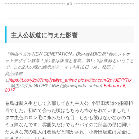
AD
主人公坂道に与えた影響
『弱虫ペダル NEW GENERATION』Blu-ray&DVD第1巻のジャケ
ットデザイン解禁！第1巻は坂道と巻島。第1～2話収録ということ
で、この2人の魂の継承がテーマ！4月12日（水）発売！
商品詳細
↓
https://t.co/y2p87mqJya
#yp_anime
pic.twitter.com/2pv3EYYTtx
— 弱虫ペダル GLORY LINE (@yowapeda_anime)
February 6,
2017
巻島は新入生として入部してきた主人公･小野田坂道の指導担
当でした。初めて会った頃はもちろん怖がられていました！
タマ虫色のロン毛に糸みたいな目、しかも彼はなかなかのコ
ミュ障なんです。雰囲気だけでもヤバイのに部室の壁に開い
た大きな穴の犯人は巻島だと聞かされ、小野田坂道は完全に
怯えてしまいました。
