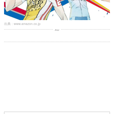
出典 :
www.amazon.co.jp
AD