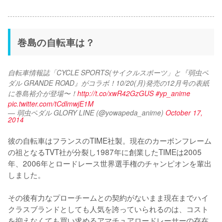
巻島の自転車は？
自転車情報誌「CYCLE SPORTS(サイクルスポーツ」と『弱虫ペ
ダル GRANDE ROAD』がコラボ！10/20(月)発売の12月号の表紙
に巻島裕介が登場〜！
http://t.co/xwR42GzGUS
#yp_anime
pic.twitter.com/tCdlmwjE1M
— 弱虫ペダル GLORY LINE (@yowapeda_anime)
October 17,
2014
彼の自転車はフランスのTIME社製。現在のカーボンフレーム
の祖となるTVT社が分裂し1987年に創業したTIMEは2005
年、2006年とロードレース世界選手権のチャンピオンを輩出
しました。

その後有力なプローチームとの契約がないまま現在までハイ
クラスブランドとしても人気を誇っていられるのは、コスト
を抑えなくても買い求めるアマチュアロードレーサーの存在