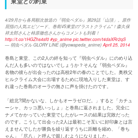
東堂との約束
4/29月から各局順次放送の『弱虫ペダル』第29話「山頂」。原作
屈指の人気エピソード、巻島VS東堂の"ラストクライム"！森久保
祥太郎さんと柿原徹也さんからコメントも到着！
http://t.co/1HGZhs4sf0
#yp_anime
pic.twitter.com/t4daXRr2qS
— 弱虫ペダル GLORY LINE (@yowapeda_anime)
April 25, 2014
巻島と東堂、この2人の絆を知って『弱虫ペダル』にのめり込
んだ人も多いのではないでしょうか？そんな『弱虫ペダル』
名物の彼らが出会ったのは高校2年の春のことでした。奥秩父
ヒルクライム大会に出場するために現地入りした東堂は、す
れ違った巻島のオーラの無さに声を掛けたのです。

「総北?聞かないな、しかもオーラゼロだ。」すると「カチュ
ーシャ、カッコ悪いっしょ」と巻島に返されました。完全に
ナメてかかっていた東堂でしたがレースの結果は完敗だった
のです。こうして出会った2人は最初こそ互いに好印象とは言
えませんでしたが勝負を繰り返すうちに距離を縮め、「巻ち
ゃん」「尽八」と呼んで親しむようになりました。
