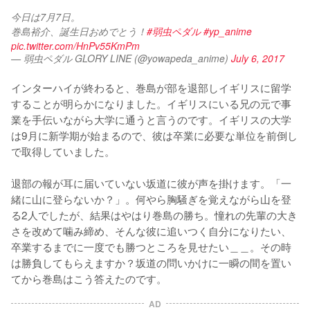
今日は7月7日。
巻島裕介、誕生日おめでとう！
#弱虫ペダル
#yp_anime
pic.twitter.com/HnPv55KmPm
— 弱虫ペダル GLORY LINE (@yowapeda_anime)
July 6, 2017
インターハイが終わると、巻島が部を退部しイギリスに留学
することが明らかになりました。イギリスにいる兄の元で事
業を手伝いながら大学に通うと言うのです。イギリスの大学
は9月に新学期が始まるので、彼は卒業に必要な単位を前倒し
で取得していました。

退部の報が耳に届いていない坂道に彼が声を掛けます。「一
緒に山に登らないか？」。何やら胸騒ぎを覚えながら山を登
る2人でしたが、結果はやはり巻島の勝ち。憧れの先輩の大き
さを改めて噛み締め、そんな彼に追いつく自分になりたい、
卒業するまでに一度でも勝つところを見せたい＿＿。その時
は勝負してもらえますか？坂道の問いかけに一瞬の間を置い
てから巻島はこう答えたのです。
AD