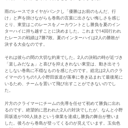
雨のレースでタイヤがパンクし「優勝はお前のもんだ、行
け」と声を掛けながらも巻島の言葉に出さない悔しさを感じ
とり、東堂はこのレースをノーカウントとし勝負を夏のイン
ターハイに持ち越すことに決めました。これまで14回行われ
たレースの戦績は7勝7敗。夏のインターハイは2人の勝敗が
決する大会なのです。

それは彼らの間の大切な約束でした。2人の決戦の時が近づき
「楽しみだなぁ」と喜びを抑えきれない東堂は、動き出そう
としない巻島に不穏なものを感じたのです。総北は2人のクラ
イマーのうちの1人小野田坂道が落車に巻き込まれて最後尾に
いるため、チームを置いて飛び出すことができないのでし
た。

片方のクライマーにチームの先導を任せて初めて勝負に出れ
るのです。絶望的に思われた2人の対決でしたが、なんと小野
田坂道が100人抜きという偉業を達成し勝負の舞台が整いま
した。後ろから巻島が登ってくるのが見えています。玉虫色