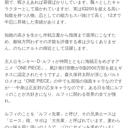
期で、暇さえあれば昼寝ばかりしています。飄々としたキャ
ラクターとして描かれていますが、実はIQ200を超える高い
知能を持つ人物。忍としての能力もスバ抜けて高く、12才で
中忍に昇格した実績があります。

知能の高さを生かし作戦立案から指揮まで器用にこなすた
め、敵味方問わずその才能を評価する者は少なくありませ
ん。のちにナルトの側近として活躍します。

主人公モンキー･D･ルフィが仲間とともに海賊王をめざすア
ニメ『ONE PIECE』。累計発行部数が3億2000万部を超えギ
ネスに認定されたそうですよ。森久保祥太郎が演じるバルト
ロメオは『ONE PIECE』の中でも屈指の強面キャラなのです
が･･･中身は正反対の乙女キャラなのです。ある日を境にルフ
ィのことが大好きになり、ルフィに関わる世界の全てが憧
れ。

ルフィのことを「ルフィ先輩」と呼び、その兄弟エースは
「エース」様、サボは「大先輩」と呼ばれています。麦わら
の一味も同じ扱いのようで、ゾロにサインを求めていまし