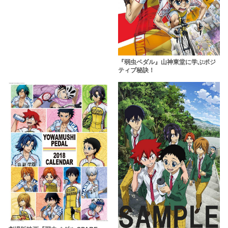
『弱虫ペダル』山神東堂に学ぶポジ
ティブ秘訣！