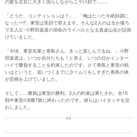
の髪を左右に大きく揺らしながらニヤけ顔で……。

「どうだ、コンディションは？」、「俺はたった今絶好調に
なったー!!」東堂は笑顔で答えます。そんな2人のはるか後ろ
で主人公･小野田坂道の宿命のライバルとなる真波山岳が話掛
けていました。

「今頃、東堂先輩と巻島さん、きっと楽しんでるね。」小野
田坂道は、いつか自分たちも！と答え、いつの日かインター
ハイで勝負することを約束したのです。さて巻島と東堂の戦
いはというと、追いつくまでに少々ムリをしすぎた巻島の体
が悲鳴を上げていました。

そして……勝負は東堂の勝利。2人の約束は果たされ、全15
戦中東堂の8勝7敗に終わったのです。彼らはハイタッチを交
わしました。
AD