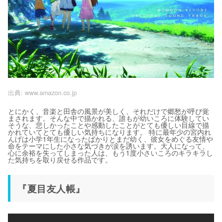
出典:
www.amazon.co.jp
とにかく、音楽と田舎の風景が美しく、それだけで郷愁が呼び覚
まされます。そんな中で描かれる、誰もが幼いころに体験してい
そうな、悲しかったことや感動したことがとても優しい目線で描
かれていてとても優しい気持ちになります。 特に最年少の宮内れ
んげは小学1年生になったばかりとまだ幼く、彼女をめぐる友情や
命をテーマにした小さな気づきが涙を誘います。大人になって、
心に余裕を失ってしまった人は、もう1度小さいころのキラキラし
た気持ちを取り戻せる作品です。
『夏目友人帳』