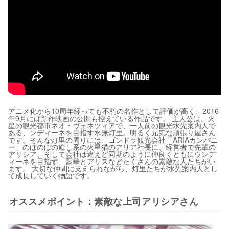
アニメ化から10周年経っても不朽の名作として評価が高く、2016
年9月には新作映画の公開も控えている作品です。 主人公は、火
星の観光都市ネオ・ヴェネツィアで、一人前の観光水先案内人で
ある、ンディーネを目指す水無灯里。明るく元気な頑張り屋さん
です。そんな灯里の周りには、ゴンドラ観光会社「ARIAカンパニ
ー」のほのぼの癒し系の火星猫のアリア社長に、経営者で先輩の
アリシア、そして会社は違えど同期のように仲良くともにウンデ
ィーネを目指す、藍華とアリスなどたくさんの素敵な人たちがい
ます。 大切な仲間に支えられながら、灯里たちが水先案内人とし
て成長していく物語です。
オススメポイント：素敵な上司アリシアさん