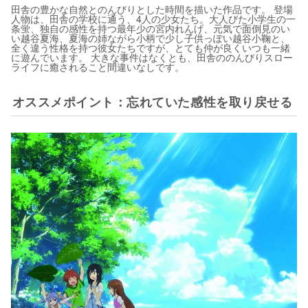
田舎の豊かな自然とのんびりとした時間を描いた作品です。 登場
人物は、田舎の学校に通う、4人の少女たち。大人びた小学生の一
条蛍、独自の感性を持つ最年少の宮内れんげ、元気で面倒見のい
い越谷夏海、夏海の姉ながら小柄で少し子供っぽい越谷小鞠と、
全く違う性格を持つ彼女たちですが、とても仲が良くいつも一緒
に遊んでいます。 大きな事件はなくとも、田舎ののんびりスロー
ライフに癒されること間違いなしです。
オススメポイント：忘れていた感性を取り戻せる