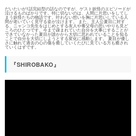
だいたいが1話完結型の話なのですが、ゲスト妖怪のエピソードが
泣けるものばかりです。特に切ないのは、人間に片思いをしてし
まう妖怪たちの物語です。叶わない想いを胸に片思いしている人
間が老いていく見守る姿が泣けます。 また、主人公夏目に対す
る、ニャンコ先生をはじめとする友人や養父母の思いやりも見ど
ころのひとつです。今まで疎まれていた自分を大事にすることが
できていなかった夏目が誰かから大切に思われていることを知る
ことで自分を大切にしようとする変化に感動します。 夏目が優し
さに触れて過去の心の傷を癒していくたびに見ている方も癒され
ていくはずです。
『SHIROBAKO』