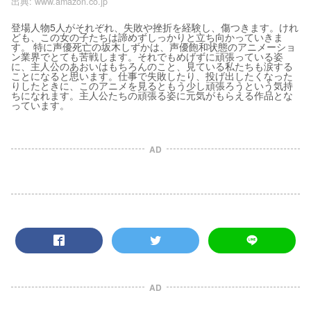
出典:
www.amazon.co.jp
登場人物5人がそれぞれ、失敗や挫折を経験し、傷つきます。けれ
ども、この女の子たちは諦めずしっかりと立ち向かっていきま
す。 特に声優死亡の坂木しずかは、声優飽和状態のアニメーショ
ン業界でとても苦戦します。それでもめげずに頑張っている姿
に、主人公のあおいはもちろんのこと、見ている私たちも涙する
ことになると思います。仕事で失敗したり、投げ出したくなった
りしたときに、このアニメを見るともう少し頑張ろうという気持
ちになれます。主人公たちの頑張る姿に元気がもらえる作品とな
っています。
AD
AD