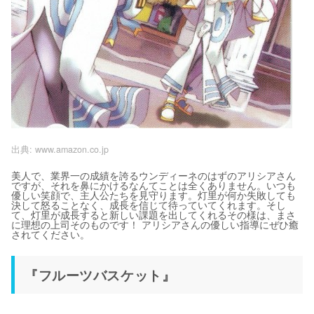
出典:
www.amazon.co.jp
美人で、業界一の成績を誇るウンディーネのはずのアリシアさん
ですが、それを鼻にかけるなんてことは全くありません。いつも
優しい笑顔で、主人公たちを見守ります。灯里が何か失敗しても
決して怒ることなく、成長を信じて待っていてくれます。そし
て、灯里が成長すると新しい課題を出してくれるその様は、まさ
に理想の上司そのものです！ アリシアさんの優しい指導にぜひ癒
されてください。
『フルーツバスケット』