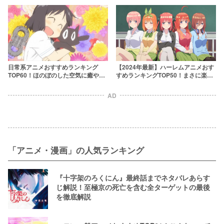
日常系アニメおすすめランキング
【2024年最新】ハーレムアニメおす
TOP60！ほのぼのした空気に癒やさ
すめランキングTOP50！まさに楽
れよう
園……！
AD
「アニメ・漫画」の人気ランキング
『十字架のろくにん』最終話までネタバレあらす
じ解説！至極京の死亡を含む全ターゲットの最後
を徹底解説