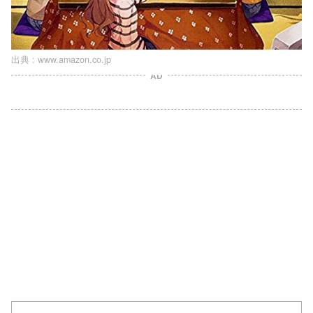
出典 :
www.amazon.co.jp
AD