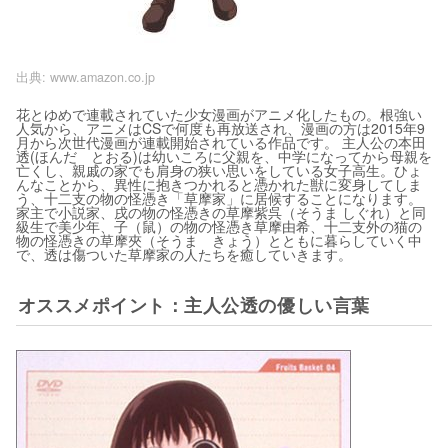
出典:
www.amazon.co.jp
花とゆめで連載されていた少女漫画がアニメ化したもの。根強い
人気から、アニメはCSで何度も再放送され、漫画の方は2015年9
月から次世代漫画が連載開始されている作品です。 主人公の本田
透(ほんだ とおる)は幼いころに父親を、中学になってから母親を
亡くし、親戚の家でも肩身の狭い思いをしている女子高生。ひょ
んなことから、異性に抱きつかれると憑かれた獣に変身してしま
う、十二支の物の怪憑き「草摩家」に居候することになります。
家主で小説家、戌の物の怪憑きの草摩紫呉（そうま しぐれ）と同
級生で美少年、子（鼠）の物の怪憑き草摩由希、十二支外の猫の
物の怪憑きの草摩夾（そうま きょう）とともに暮らしていく中
で、透は傷ついた草摩家の人たちを癒していきます。
オススメポイント：主人公透の優しい言葉