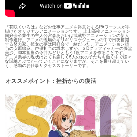
『花咲くいろは』などお仕事アニメを得意とするPAワークスが手
掛けたオリジナルアニメーションです。 上山高校アニメーション
同好会卒業生の主人公宮森あおいは武蔵野アニメーションの新人
制作進行。アニメの現場のギリギリスケジュールの中で日夜奮闘
する努力家。彼女の夢は同好会で一緒だった、アニメーション担
当の安原絵麻、声優担当の坂木しずか、３Dグラフィッカーの藤堂
美沙、脚本担当の今井みどりともう1度アニメを作ることです。
アニメ業界の現状はとても厳しく5人の女の子たちも働く中で様々
な試練とぶつかっていくことになりますが、そこを乗り越えてい
く、感動のお仕事サクセスストーリーです。
オススメポイント：挫折からの復活