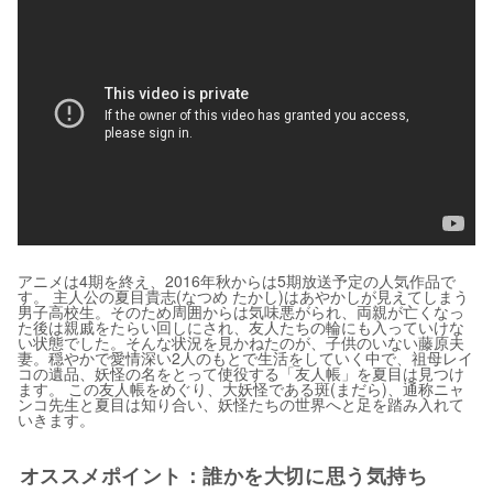
アニメは4期を終え、2016年秋からは5期放送予定の人気作品で
す。 主人公の夏目貴志(なつめ たかし)はあやかしが見えてしまう
男子高校生。そのため周囲からは気味悪がられ、両親が亡くなっ
た後は親戚をたらい回しにされ、友人たちの輪にも入っていけな
い状態でした。そんな状況を見かねたのが、子供のいない藤原夫
妻。穏やかで愛情深い2人のもとで生活をしていく中で、祖母レイ
コの遺品、妖怪の名をとって使役する「友人帳」を夏目は見つけ
ます。 この友人帳をめぐり、大妖怪である斑(まだら)、通称ニャ
ンコ先生と夏目は知り合い、妖怪たちの世界へと足を踏み入れて
いきます。
オススメポイント：誰かを大切に思う気持ち