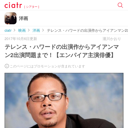
[ シアター ]
洋画
ciatr
映画
洋画
テレンス・ハワードの出演作からアイアンマン2
2017年10月6日更新
瀧川かおり
テレンス・ハワードの出演作からアイアンマ
ン2出演問題まで！【エンパイア主演俳優】
このページにはプロモーションが含まれています