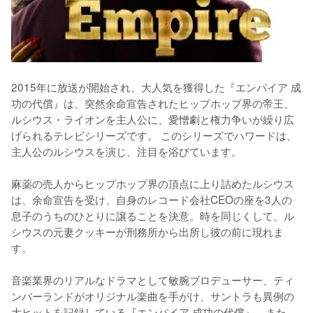
2015年に放送が開始され、大人気を獲得した『エンパイア 成
功の代償』は、突然余命宣告されたヒップホップ界の帝王、
ルシウス・ライオンを主人公に、愛憎劇と権力争いが繰り広
げられるテレビシリーズです。 このシリーズでハワードは、
主人公のルシウスを演じ、注目を浴びています。

麻薬の売人からヒップホップ界の頂点に上り詰めたルシウス
は、余命宣告を受け、自身のレコード会社CEOの座を3人の
息子のうちのひとりに譲ることを決意。時を同じくして、ル
シウスの元妻クッキーが刑務所から出所し彼の前に現れま
す。

音楽業界のリアルなドラマとして敏腕ブロデューサー、ティ
ンバーランドがオリジナル楽曲を手がけ、サントラも異例の
大ヒットを記録している『エンパイア 成功の代償』。また、