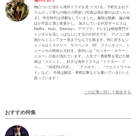
物心ついた頃から海外ドラマを見つづける、下町生まれグ
ラムロック育ちの猫の小間使い(写真は我が家のおぼっちゃ
ま)。学生時代は演劇をしていました。趣味は観劇、編み物
ほか手芸と酒と夜更かし。 加入しているVODサービスは
Netflix、Hulu、Desney+、アマプラ。テレビは映画専門チ
ャンネルを流しっぱなしにするのが好きです。 アメコミ映
画からミニシアター系までなんでも観ます。特に好きなジ
ャンルはミステリー、サスペンス、SF、ファンタジー。ミ
ュージカル映画も大好き。体内には『ロッキー・ホラー・
ショー』の血が流れています。 人生で一番衝撃を受けた映
画は『メメント』。好きな海外ドラマは『ドクター・フ
ー』、『SHERLOCK』、「アメホラ」、『ウエストワール
ド』など。 今後は解説・考察記事なども書いていきたいと
思っています！
この記事に関して報告する
おすすめ特集