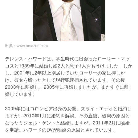
出典 :
www.amazon.com
テレンス・ハワードは、学生時代に出会ったローリー・マッ
コスと1989年に結婚し娘2人と息子1人をもうけました。しか
し、2001年に2年以上別居していたローリーの家に押しか
け、彼女を殴ったとして現行犯逮捕されています。その後、
2003年に離婚し、2005年に再婚しましたが、またすぐに離
婚しています。
2009年にはコロンビア出身の女優、ズライ・エナオと婚約し
ますが、2010年1月に婚約を解消。その直後、破局の原因と
なったミシェル・ゲントと結婚しますが、2011年2月に離婚
を申請。ハワードのDVが離婚の原因とされています。 
