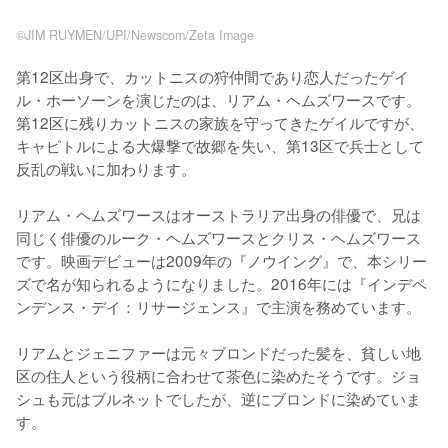
©JIM RUYMEN/UPI/Newscom/Zeta Image
第12区出身で、カットニスの狩仲間であり恋人だったゲイ
ル・ホーソーンを演じたのは、リアム・ヘムズワースです。
第12区に残りカットニスの家族を守ってきたゲイルですが、
キャピトルによる大爆撃で故郷を失い、第13区で兵士として
反乱の戦いに加わります。

リアム・ヘムズワースはオーストラリア出身の俳優で、兄は
同じく俳優のルーク・ヘムズワースとクリス・ヘムズワース
です。映画デビューは2009年の『ノウイング』で、本シリー
ズで名が知られるようになりました。2016年には『インデペ
ンデンス・デイ：リサージェンス』で主演を務めています。

リアムとジェニファーは元々ブロンドだった髪を、貧しい地
区の住人という役柄に合わせて茶色に染めたそうです。ジョ
シュも元はブルネットでしたが、逆にブロンドに染めていま
す。