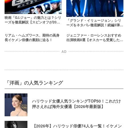
映画「G.I.ジョー」の魅力とは？シリ
「グランド・イリュージョン」シリ
ーズを徹底解説【スピンオフが2020
ーズをネタバレ徹底解説！続編3弾の
年に全米公開】
最新情報もお届け
リアム・ヘムズワース、期待の高身
ジェニファー・ローレンスおすすめ
長イケメン俳優の素顔に迫る！
出演映画8選【オスカーも受賞したセ
クシーな実力派！】
AD
「洋画」の人気ランキング
ハリウッド女優人気ランキングTOP50！これだけ
押さえれば海外女優通【2026年最新版】
【2026年】ハリウッド俳優74人を一覧！イケメン