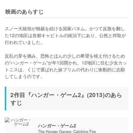
映画のあらすじ
スノー大統領が独裁を続ける国家パネム。かつて反旗を翻し
た12の地区は首都キャピトルの統治下にあり、公然と搾取が
行われていました。

反乱の芽を摘み、恐怖とほんの少しの希望を植え付けるため
の“ハンガー・ゲーム”が年1回開かれ、12地区に住む少女カッ
トニスは、くじで選ばれた妹プリムの代わりに衝動的に志願
してしまうのです。
2作目『ハンガー・ゲーム2』(2013)のあら
すじ
ハンガー・ゲーム2
The Hunger Games: Catching Fire