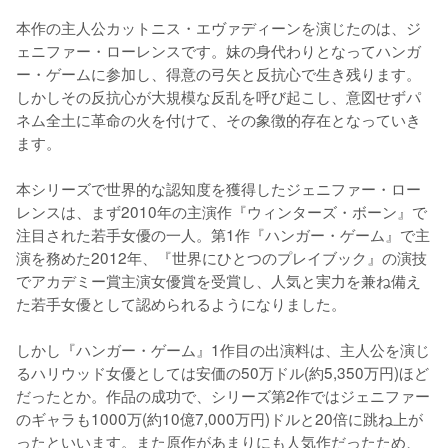
本作の主人公カットニス・エヴァディーンを演じたのは、ジ
ェニファー・ローレンスです。妹の身代わりとなってハンガ
ー・ゲームに参加し、得意の弓矢と反抗心で生き残ります。
しかしその反抗心が大規模な反乱を呼び起こし、意図せずパ
ネム全土に革命の火を付けて、その象徴的存在となっていき
ます。

本シリーズで世界的な認知度を獲得したジェニファー・ロー
レンスは、まず2010年の主演作『ウィンターズ・ボーン』で
注目された若手女優の一人。第1作『ハンガー・ゲーム』で主
演を務めた2012年、『世界にひとつのプレイブック』の演技
でアカデミー賞主演女優賞を受賞し、人気と実力を兼ね備え
た若手女優として認められるようになりました。

しかし『ハンガー・ゲーム』1作目の出演料は、主人公を演じ
るハリウッド女優としては安価の50万ドル(約5,350万円)ほど
だったとか。作品の成功で、シリーズ第2作ではジェニファー
のギャラも1000万(約10億7,000万円)ドルと20倍に跳ね上が
ったといいます。また原作があまりにも人気作だったため、