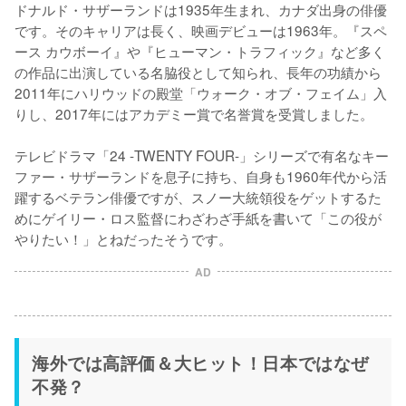
ドナルド・サザーランドは1935年生まれ、カナダ出身の俳優
です。そのキャリアは長く、映画デビューは1963年。『スペ
ース カウボーイ』や『ヒューマン・トラフィック』など多く
の作品に出演している名脇役として知られ、長年の功績から
2011年にハリウッドの殿堂「ウォーク・オブ・フェイム」入
りし、2017年にはアカデミー賞で名誉賞を受賞しました。

テレビドラマ「24 -TWENTY FOUR-」シリーズで有名なキー
ファー・サザーランドを息子に持ち、自身も1960年代から活
躍するベテラン俳優ですが、スノー大統領役をゲットするた
めにゲイリー・ロス監督にわざわざ手紙を書いて「この役が
やりたい！」とねだったそうです。
AD
海外では高評価＆大ヒット！日本ではなぜ
不発？