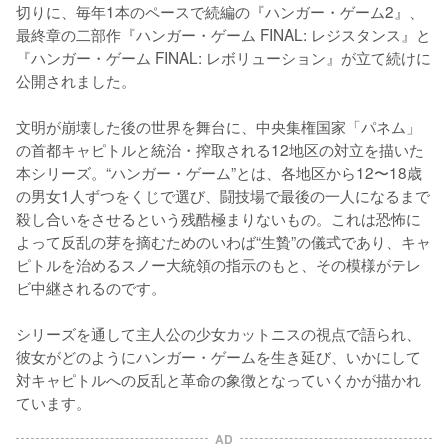
切りに、毎年1本のペースで続編の『ハンガー・ゲーム2』、
最終章の二部作『ハンガー・ゲーム FINAL: レジスタンス』と
『ハンガー・ゲーム FINAL: レボリューション』が立て続けに
公開されました。

文明が崩壊した後の世界を舞台に、中央集権国家「パネム」
の首都キャピトルと統治・搾取される12地区の対立を描いた
本シリーズ。“ハンガー・ゲーム”とは、各地区から12〜18歳
の男女1人ずつをくじで選び、闘技場で最後の一人になるまで
殺し合いをさせるという残酷極まりないもの。これは恐怖に
よって反乱の芽を摘むためのいわば“生贄”の儀式であり、キャ
ピトルを治めるスノー大統領の指示のもと、その模様がテレ
ビ中継されるのです。

シリーズを通して主人公の少女カットニスの視点で語られ、
彼女がどのようにハンガー・ゲームを生き延び、いかにして
対キャピトルへの反乱と革命の象徴となっていくかが描かれ
ています。
AD