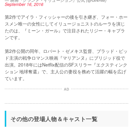
— 映画『グランド・イリュージョン』公式 (@GI4HM)
September 16, 2016
第2作でアイラ・フィッシャーの後を引き継ぎ、フォー・ホー
スメン唯一の女性にしてイリュージョニストのルーラを演じ
たのは、『ミーン・ガール』で注目されたリジー・キャプラ
ンです。

第2作公開の同年、ロバート・ゼメキス監督、ブラッド・ピッ
ド主演の戦争ロマンス映画『マリアンヌ』にブリジッド役で
出演。2018年にはNetflix配信のSFスリラー『エクスティンク
ション 地球奪還』で、主人公の妻役を務めて活躍の幅を広げ
ています。
AD
その他の登場人物＆キャスト一覧