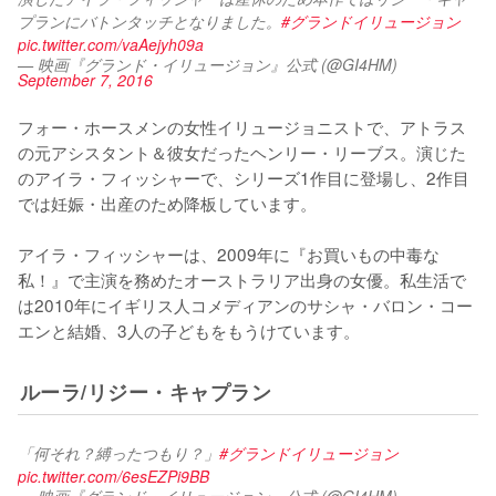
プランにバトンタッチとなりました。
#グランドイリュージョン
pic.twitter.com/vaAejyh09a
— 映画『グランド・イリュージョン』公式 (@GI4HM)
September 7, 2016
フォー・ホースメンの女性イリュージョニストで、アトラス
の元アシスタント＆彼女だったヘンリー・リーブス。演じた
のアイラ・フィッシャーで、シリーズ1作目に登場し、2作目
では妊娠・出産のため降板しています。

アイラ・フィッシャーは、2009年に『お買いもの中毒な
私！』で主演を務めたオーストラリア出身の女優。私生活で
は2010年にイギリス人コメディアンのサシャ・バロン・コー
エンと結婚、3人の子どもをもうけています。
ルーラ/リジー・キャプラン
「何それ？縛ったつもり？」
#グランドイリュージョン
pic.twitter.com/6esEZPi9BB