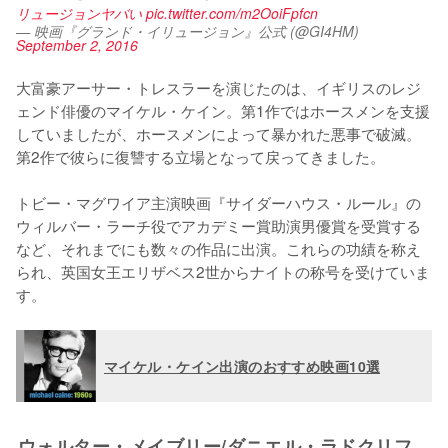
リュージョンヤバい
pic.twitter.com/m2OoiFpfcn
— 映画『グランド・イリュージョン』公式 (@GI4HM)
September 2, 2016
大富豪アーサー・トレスラーを演じたのは、イギリスのレジ
ェンド俳優のマイケル・ケイン。第1作ではホースメンを支援
していましたが、ホースメンによって暴かれた悪事で破滅。
第2作で彼らに復讐する立場となって戻ってきました。

トビー・マグワイア主演映画『サイダーハウス・ルール』の
ウィルバー・ラーチ役でアカデミー賞助演男優賞を受賞する
など、それまでにも数々の作品に出演。これらの功績を称え
られ、英国女王エリザベス2世からナイトの称号を受けていま
す。
マイケル・ケイン出演のおすすめ映画10選
ウォルター・メイブリー/ダニエル・ラドクリフ