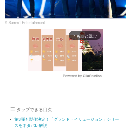
© Summit Entertainment
もっと読む
arrow_forward_ios
Powered by 
GliaStudios
M
u
t
e
タップできる目次
第3弾も製作決定！「グランド・イリュージョン」シリー
ズをネタバレ解説