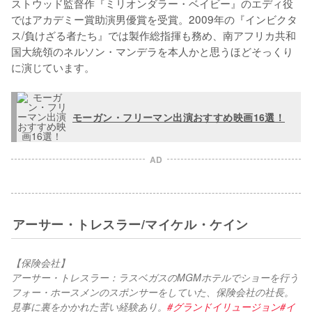
ストウッド監督作『ミリオンダラー・ベイビー』のエディ役
ではアカデミー賞助演男優賞を受賞。2009年の『インビクタ
ス/負けざる者たち』では製作総指揮も務め、南アフリカ共和
国大統領のネルソン・マンデラを本人かと思うほどそっくり
に演じています。
モーガン・フリーマン出演おすすめ映画16選！
AD
アーサー・トレスラー/マイケル・ケイン
【保険会社】
アーサー・トレスラー：ラスベガスのMGMホテルでショーを行う
フォー・ホースメンのスポンサーをしていた、保険会社の社長。
見事に裏をかかれた苦い経験あり。
#グランドイリュージョン
#イ