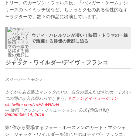
トリー』のカーソン・ウェルズ役、「ハンガー・ゲーム」シ
リーズのヘイミッチ役など、ちょっとクセのある個性的なキ
ャラクターで、数々の作品に出演しています。
ウディ・ハレルソンが凄い！映画・ドラマの一線
で活躍する俳優の素顔に迫る
ジャック・ワイルダー/デイヴ・フランコ
スリーカードモンテ
古くからある路上マジックの1つ。自分の選んだはずのカードがい
つの間にか入れ替わってしまう。
#グランドイリュージョン
pic.twitter.com/1dF2nWIAzH
— 映画『グランド・イリュージョン』公式 (@GI4HM)
September 14, 2016
第1作から登場するフォー・ホースメンのカード・マジシャ
ン、ジャック・ワイルダーを演じたのはデイヴ・フランコ。