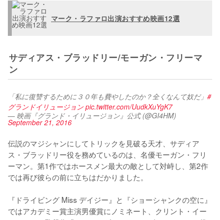
マーク・ラファロ出演おすすめ映画12選
サディアス・ブラッドリー/モーガン・フリーマ
ン
「私に復讐するために３０年も費やしたのか？全くなんて奴だ」
#
グランドイリュージョン
pic.twitter.com/UudkXuYgK7
— 映画『グランド・イリュージョン』公式 (@GI4HM)
September 21, 2016
伝説のマジシャンにしてトリックを見破る天才、サディア
ス・ブラッドリー役を務めているのは、名優モーガン・フリ
ーマン。第1作ではホースメン最大の敵として対峙し、第2作
では再び彼らの前に立ちはだかりました。

『ドライビング Miss デイジー』と『ショーシャンクの空に』
ではアカデミー賞主演男優賞にノミネート、クリント・イー