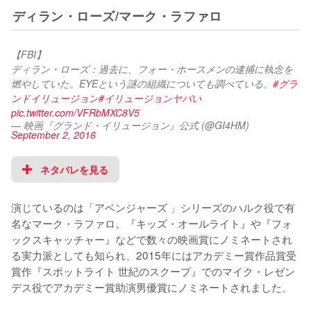
ディラン・ローズ/マーク・ラファロ
【FBI】
ディラン・ローズ：過去に、フォー・ホースメンの逮捕に執念を
燃やしていた。EYEという謎の組織についても調べている。
#グラ
ンドイリュージョン
#イリュージョンヤバい
pic.twitter.com/VFRbMXC8V5
— 映画『グランド・イリュージョン』公式 (@GI4HM)
September 2, 2016
ネタバレを見る
演じているのは「アベンジャーズ 」シリーズのハルク役で有
名なマーク・ラファロ。『キッズ・オールライト』や『フォ
ックスキャッチャー』などで数々の映画賞にノミネートされ
る実力派としても知られ、2015年にはアカデミー賞作品賞受
賞作『スポットライト 世紀のスクープ』でのマイク・レゼン
デス役でアカデミー賞助演男優賞にノミネートされました。