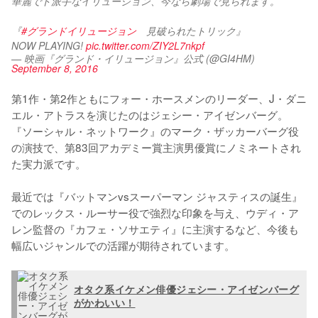
華麗でド派手なイリュージョン、今なら劇場で見られます。
『
#グランドイリュージョン
　見破られたトリック』　
NOW PLAYING! 
pic.twitter.com/ZIY2L7nkpf
— 映画『グランド・イリュージョン』公式 (@GI4HM)
September 8, 2016
第1作・第2作ともにフォー・ホースメンのリーダー、J・ダニ
エル・アトラスを演じたのはジェシー・アイゼンバーグ。
『ソーシャル・ネットワーク』のマーク・ザッカーバーグ役
の演技で、第83回アカデミー賞主演男優賞にノミネートされ
た実力派です。

最近では『バットマンvsスーパーマン ジャスティスの誕生』
でのレックス・ルーサー役で強烈な印象を与え、ウディ・ア
レン監督の『カフェ・ソサエティ』に主演するなど、今後も
幅広いジャンルでの活躍が期待されています。
オタク系イケメン俳優ジェシー・アイゼンバーグ
がかわいい！