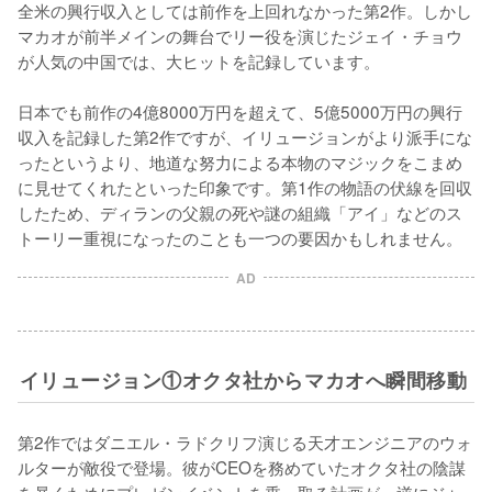
全米の興行収入としては前作を上回れなかった第2作。しかし
マカオが前半メインの舞台でリー役を演じたジェイ・チョウ
が人気の中国では、大ヒットを記録しています。

日本でも前作の4億8000万円を超えて、5億5000万円の興行
収入を記録した第2作ですが、イリュージョンがより派手にな
ったというより、地道な努力による本物のマジックをこまめ
に見せてくれたといった印象です。第1作の物語の伏線を回収
したため、ディランの父親の死や謎の組織「アイ」などのス
トーリー重視になったのことも一つの要因かもしれません。
AD
イリュージョン①オクタ社からマカオへ瞬間移動
第2作ではダニエル・ラドクリフ演じる天才エンジニアのウォ
ルターが敵役で登場。彼がCEOを務めていたオクタ社の陰謀