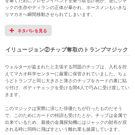
を暴くためにプレゼンイベントを乗っ取る計画が、逆にジャ
ックの生存やディランの正体が暴かれ、ホースメンもいきな
りマカオへ瞬間移動させられてしまいます。
ネタバレを見る
イリュージョン②チップ奪取のトランプマジック
ウォルターが盗まれたと主張する問題のチップは、入札を控
えてマカオ科学センターに厳重に保管されていました。ちょ
うどトランプと同じ大きさと薄さのチップをカードの裏に貼
り付け、ボディチェックを受ける間4人で巧みに受け渡してい
きます。

このマジックは実際に演じた俳優たちが行ったものだそう
で、このためにカードの特訓も受けたとか。チップは金属で
出来ているため、最後の金属探知機にはジャックの財布が戻
される時に同時に飛ばすという離れ業も披露しています。