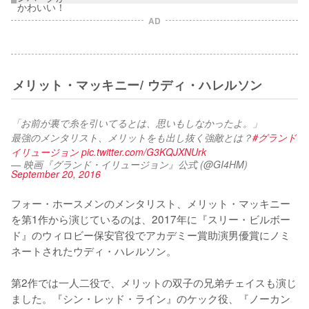
AD
メリット・マッキニー/ ウディ・ハレルソン
「お前が裏で糸を引いてるとは、思いもしなかったよ。」
最強のメンタリスト、メリットをも出し抜く強敵とは？
#グランド
イリュージョン
pic.twitter.com/G3KQJXNUrk
— 映画『グランド・イリュージョン』公式 (@GI4HM)
September 20, 2016
フォー・ホースメンのメンタリスト、メリット・マッキニー
を第1作から演じているのは、2017年に『スリー・ビルボー
ド』のウィロビー保安官役でアカデミー賞助演男優賞にノミ
ネートされたウディ・ハレルソン。

第2作では一人二役で、メリットの双子の兄弟チェイスも演じ
ました。『シン・レッド・ライン』のケック役、『ノーカン