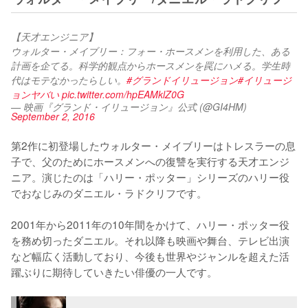
【天才エンジニア】
ウォルター・メイブリー：フォー・ホースメンを利用した、ある
計画を企てる。科学的観点からホースメンを罠にハメる。学生時
代はモテなかったらしい。
#グランドイリュージョン
#イリュージ
ョンヤバい
pic.twitter.com/hpEAMklZ0G
— 映画『グランド・イリュージョン』公式 (@GI4HM)
September 2, 2016
第2作に初登場したウォルター・メイブリーはトレスラーの息
子で、父のためにホースメンへの復讐を実行する天才エンジ
ニア。演じたのは「ハリー・ポッター」シリーズのハリー役
でおなじみのダニエル・ラドクリフです。

2001年から2011年の10年間をかけて、ハリー・ポッター役
を務め切ったダニエル。それ以降も映画や舞台、テレビ出演
など幅広く活動しており、今後も世界やジャンルを超えた活
躍ぶりに期待していきたい俳優の一人です。