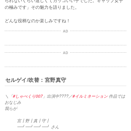
られないくらい逞しくてカッコいい子でした。ギャップ女子
の極みです」その魅力を語りました。

どんな役柄なのか楽しみですね！
AD
AD
セルゲイ/吹替：宮野真守
＼「
#しゃべくり007
」出演中????／
#イルミネーション
 作品では
おなじみ
我らが
　　　宮┃野┃真┃守┃
　　　━┛━┛━┛━┛ さん