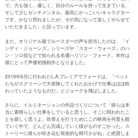
で、力も強く、優しく、自分のルールを持って生きている。
そして少しセンチメンタル。最高にかっこいいキャラクター
です。かなり照れましたが、その気になって楽しくやらせて
いただきました」と語っています。
また、オリジナル版でルースターの声を担当したのは、「イ
ンディ・ジョーンズ」シリーズや「スター・ウォーズ」のハ
ン・ソロ役などで知られる名優ハリソン・フォード。本作は
彼にとって声優初挑戦作となりました。

2019年6月に行われたL.A.プレミアでフォードは、「ペット
たちがスクリーンで大冒険してくれたおかげで仕事はほぼ終
わっていたようなものだ」とジョークを飛ばしました。

さらに、イルミネーションの作品づくりについて「彼らは本
当に素晴らしい仕事をしていると思うし、そこに関われたこ
とを嬉しく思うよ。吹替えを行うためにこの映画を何度も観
ていく中で、どんどん完成していく様がものすごかった。ス
トーリーに彼らが吹き込む視覚的な精巧さがね」と絶賛しま