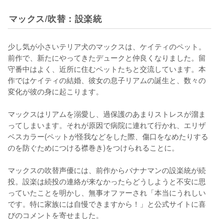
マックス/吹替：設楽統
少し気が小さいテリア犬のマックスは、ケイティのペット。
前作で、新たにやってきたデュークと仲良くなりました。留
守番中はよく、近所に住むペットたちと交流しています。本
作ではケイティの結婚、彼女の息子リアムの誕生と、数々の
変化が彼の身に起こります。

マックスはリアムを溺愛し、過保護のあまりストレスが溜ま
ってしまいます。それが原因で病院に連れて行かれ、エリザ
ベスカラー(ペットが怪我などをした際、傷口をなめたりする
のを防ぐためにつける襟巻き)をつけられることに。

マックスの吹替声優には、前作からバナナマンの設楽統が続
投。設楽は続投の連絡が来なかったらどうしようと不安に思
っていたことを明かし、無事オファーされ「本当にうれしい
です。特に家族には自慢できますから！」と公式サイトに喜
びのコメントを寄せました。