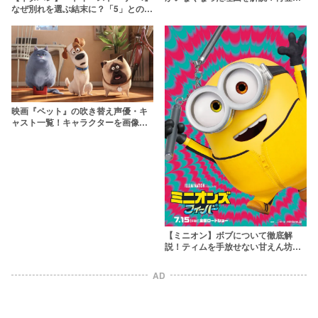
なぜ別れを選ぶ結末に？「5」とのつ
後は変わりすぎ？
ながりやテーマも考察
映画『ペット』の吹き替え声優・キ
ャスト一覧！キャラクターを画像付
きで紹介
【ミニオン】ボブについて徹底解
説！ティムを手放せない甘えん坊が
オッドアイになった理由とは？
AD