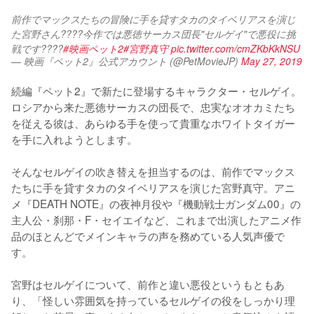
前作でマックスたちの冒険に手を貸すタカのタイベリアスを演じ
た宮野さん????今作では悪徳サーカス団長"セルゲイ"で悪役に挑
戦です????
#映画ペット2
#宮野真守
pic.twitter.com/cmZKbKkNSU
— 映画『ペット2』公式アカウント (@PetMovieJP)
May 27, 2019
続編『ペット2』で新たに登場するキャラクター・セルゲイ。
ロシアから来た悪徳サーカスの団長で、忠実なオオカミたち
を従える彼は、あらゆる手を使って貴重なホワイトタイガー
を手に入れようとします。

そんなセルゲイの吹き替えを担当するのは、前作でマックス
たちに手を貸すタカのタイベリアスを演じた宮野真守。アニ
メ『DEATH NOTE』の夜神月役や『機動戦士ガンダム00』の
主人公・刹那・F・セイエイなど、これまで出演したアニメ作
品のほとんどでメインキャラの声を務めている人気声優で
す。

宮野はセルゲイについて、前作と違い悪役というもともあ
り、「怪しい雰囲気を持っているセルゲイの役をしっかり理