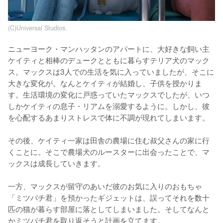
(C)Universal Studios.
ニューヨーク・マンハッタンのアパートに、大好きな飼い主
ケイティと相棒のデュークとともに暮らすテリア犬のマック
ス。マックスは3人での生活を気に入っていましたが、そこに
大きな変化が。なんとケイティが結婚し、子供を授かりま
す。生活環境の変化に戸惑っていたマックスでしたが、いつ
しかケイティの息子・リアムを溺愛するように。しかし、彼
を心配するあまりストレスで体に不調が現れてしまいます。

その後、ケイティ一家は田舎の農場に住む叔父さんの家に行
くことに。そこで農場犬のルースターに出会ったことで、マ
ックスは成長していきます。

一方、マックスが留守のあいだ彼のお気に入りのおもちゃ
「ミツバチ君」を預かったギジェットは、誤ってそれを数十
匹の猫が暮らす部屋に落としてしまいました。そしてなんと
かミツバチ君を取り返そうと計画を立てます。
