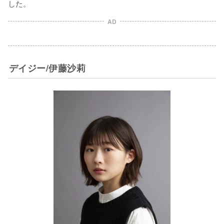
した。
AD
デイジー/伊藤沙莉