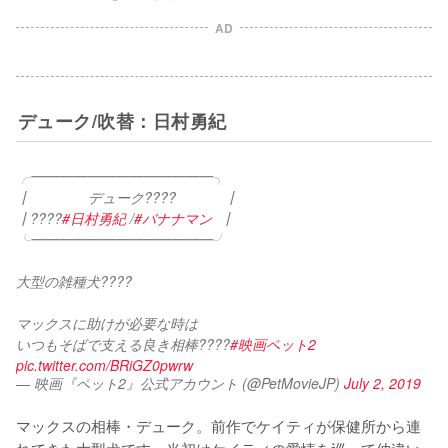
AD
デューク/吹替：日村勇紀
╭━━━━━━━━━━━━━╮
┃ 　　　   デューク????  　　   ┃
┃????
#日村勇紀
 /
#バナナマン
  ┃
╰━━━━━━━━━━━━━╯
大型の雑種犬????
マックスに助けが必要な時は
いつもそばで支える良き相棒????
#映画ペット2
pic.twitter.com/BRiGZ0pwrw
— 映画『ペット2』公式アカウント (@PetMovieJP)
July 2, 2019
マックスの相棒・デューク。前作でケイティが保健所から連