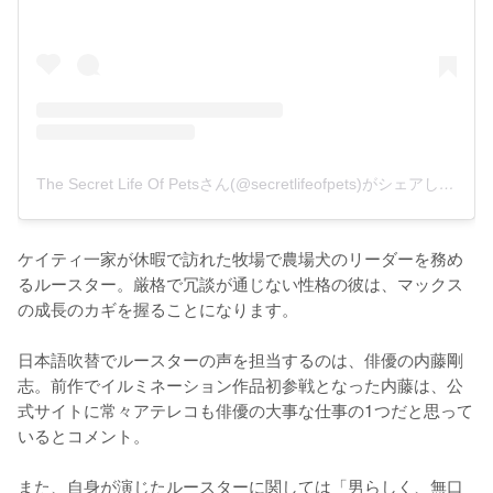
The Secret Life Of Petsさん(@secretlifeofpets)がシェアした投稿
ケイティ一家が休暇で訪れた牧場で農場犬のリーダーを務め
るルースター。厳格で冗談が通じない性格の彼は、マックス
の成長のカギを握ることになります。

日本語吹替でルースターの声を担当するのは、俳優の内藤剛
志。前作でイルミネーション作品初参戦となった内藤は、公
式サイトに常々アテレコも俳優の大事な仕事の1つだと思って
いるとコメント。

また、自身が演じたルースターに関しては「男らしく、無口