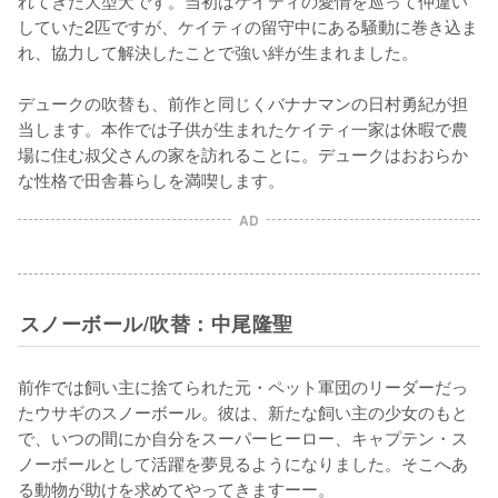
れてきた大型犬です。当初はケイティの愛情を巡って仲違い
していた2匹ですが、ケイティの留守中にある騒動に巻き込ま
れ、協力して解決したことで強い絆が生まれました。

デュークの吹替も、前作と同じくバナナマンの日村勇紀が担
当します。本作では子供が生まれたケイティ一家は休暇で農
場に住む叔父さんの家を訪れることに。デュークはおおらか
な性格で田舎暮らしを満喫します。
AD
スノーボール/吹替：中尾隆聖
前作では飼い主に捨てられた元・ペット軍団のリーダーだっ
たウサギのスノーボール。彼は、新たな飼い主の少女のもと
で、いつの間にか自分をスーパーヒーロー、キャプテン・ス
ノーボールとして活躍を夢見るようになりました。そこへあ
る動物が助けを求めてやってきますーー。
