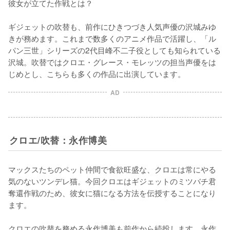
彼女が立てた作戦とは？

ギジェットの吹替も、前作にひきつづき人気声優の沢城みゆ
きが務めます。これまで数多くのアニメ作品で活躍し、「ル
パン三世」シリーズの2代目峰不二子役としても知られている
沢城。吹替ではクロエ・グレース・モレッツの担当声優をは
じめとし、こちらも多くの作品に出演しています。
AD
クロエ/吹替：永作博美
マックスたちのペット仲間で食欲旺盛な、クロエは常にやる
気のないツンデレ猫。今回クロエはギジェットのミツバチ君
奪還作戦のため、彼女に猫になる方法を伝授することになり
ます。

クロエの吹替を務める永作博美も前作から続投します。永作