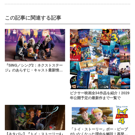
この記事に関連する記事
『SING／シング2：ネクストステー
ジ』のあらすじ・キャスト最新情報
まとめ【ジェシーやアイナ・ジ・エ
ンドも参戦！】
ピクサー映画全34作品を紹介！2029
年公開予定の最新作まで一覧で
「トイ・ストーリー」ボー・ピープ
【ネタバレ】『トイ・ストーリー4』
がいなくなった理由を解説！再登場