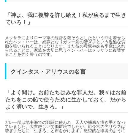
「神よ、我に復讐を許し給え！私が戻るまで生き
ていろ！」
メッサラによりローマ軍の総督を殺そうとしたという罪を着せら
れたベン・ハーは、奴隷となりガレー船の漕ぎ手という過酷な労
働を強いられることになります。また彼の母親や妹も牢獄に入れ
られることに。家族を大切に思うベン・ハーはメッサラに復讐す
ることを強く誓うのです。
クインタス・アリウスの名言
「よく聞け。お前たちはみな罪人だ。我々はお前
たちをこの船で使うために生かしておく。だから
よく漕いで、生きろ。」
ガレー船は地中海での戦闘に使われ、囚人や捕虜が漕ぎ手となっ
ていました。大変厳しい労働環境でしたが、司令官のアリウスは
漕ぎ手たちに「生きろ」と声をかけます。絶望的な環境のように