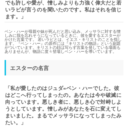
でも許しや愛が、憎しみよりも力強く偉大だと若
いラビが言うのを聞いたのです。私はそれを信じ
ます。」
ベン・ハーが母親や妹が死んだと思い込み、メッサラに対する憎
しみに我を忘れそうになっているときに、彼を愛するエスターが
かけた言葉です。 若いラビとは、イエス・キリストのことを指し
ます。『ベン・ハー』の原作には『キリストの物語』という副題
がついています。キリストの顔は写らず言葉を発している場面も
ありませんが、物語に度々登場しベン・ハーを導いています。
エスターの名言
「私が愛したのはジュダ=ベン・ハーでした。彼
はどこへ行ってしまったの。あなたは今や破滅に
向っています。悪しき者に、悪しき心で対峙しよ
うとしています。憎しみがあなたを石に変えてし
まいました。まるでメッサラになってしまったみ
たい。」