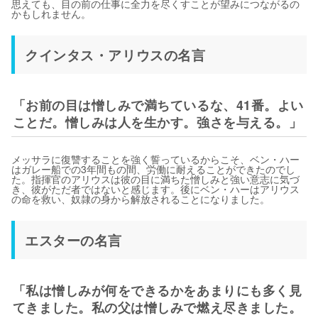
思えても、目の前の仕事に全力を尽くすことが望みにつながるの
かもしれません。
クインタス・アリウスの名言
「お前の目は憎しみで満ちているな、41番。よい
ことだ。憎しみは人を生かす。強さを与える。」
メッサラに復讐することを強く誓っているからこそ、ベン・ハー
はガレー船での3年間もの間、労働に耐えることができたのでし
た。指揮官のアリウスは彼の目に満ちた憎しみと強い意志に気づ
き、彼がただ者ではないと感じます。後にベン・ハーはアリウス
の命を救い、奴隷の身から解放されることになりました。
エスターの名言
「私は憎しみが何をできるかをあまりにも多く見
てきました。私の父は憎しみで燃え尽きました。