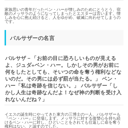
家族思いの青年だったベン・ハーが憎しみのためにとうとう、宿
敵のメッサラのようになってしまったとエスターは言います。憎
しみを心に抱え続けると、人をゆがめ、破滅に向わせてしまうの
です。
バルサザーの名言
バルサザ－「お前の目に恐ろしいものが見える
よ、ジュダ=ベン・ハー。しかしその男がお前に
何をしたとしても、そいつの命を奪う権利などな
いのだ。その男には必ず罰が当たる。」 ベン・
ハー「私は奇跡を信じない。」 バルサザー「し
かし人生は奇跡なんだよ！なぜ神の判断を受け入
れないんだね？」
イエスの誕生時にやってきた東方の三博士の一人、バルサザーも
『ベン・ハー』に登場します。メッサラに対する復讐心を持ち続
けるベン・ハーに対し、ひどいことをされても仕返しに命を奪う
権利はない、と諭すのでした。