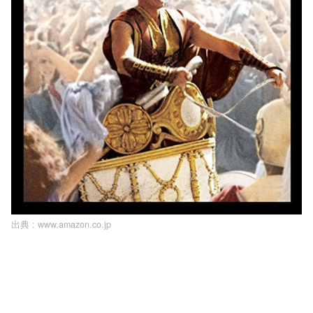
出典 :
www.amazon.co.jp