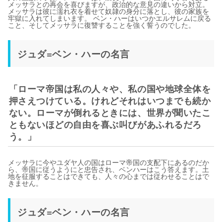
メッサラとの再会を喜びますが、政治的な意見の違いから対立。
メッサラは彼に濡れ衣を着せて奴隷の身分に落とし、彼の家族を
牢獄に入れてしまいます。 ベン・ハーはいつかエルサレムに戻る
こと、そしてメッサラに復讐することを強く誓うのでした。
ジュダ=ベン・ハーの名言
「ローマ帝国は私の人々や、私の国や地球全体を
押さえつけている。けれどそれはいつまでも続か
ない。ローマが倒れるときには、世界が聞いたこ
ともないほどの自由を喜ぶ叫びがあふれるだろ
う。」
メッサラに今やユダヤ人の国はローマ帝国の支配下にあるのだか
ら、帝国に従うようにと忠告され、ベンハーはこう答えます。土
地を征服することはできても、人々の心までは従わせることはで
きません。
ジュダ=ベン・ハーの名言