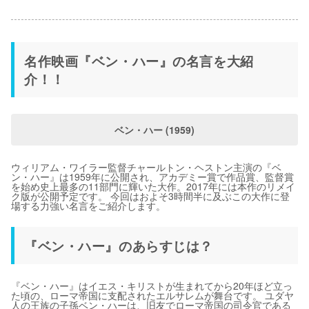
名作映画『ベン・ハー』の名言を大紹
介！！
ベン・ハー (1959)
ウィリアム・ワイラー監督チャールトン・ヘストン主演の『ベ
ン・ハー』は1959年に公開され、アカデミー賞で作品賞、監督賞
を始め史上最多の11部門に輝いた大作。2017年には本作のリメイ
ク版が公開予定です。 今回はおよそ3時間半に及ぶこの大作に登
場する力強い名言をご紹介します。
『ベン・ハー』のあらすじは？
『ベン・ハー』はイエス・キリストが生まれてから20年ほど立っ
た頃の、ローマ帝国に支配されたエルサレムが舞台です。 ユダヤ
人の王族の子孫ベン・ハーは、旧友でローマ帝国の司令官である