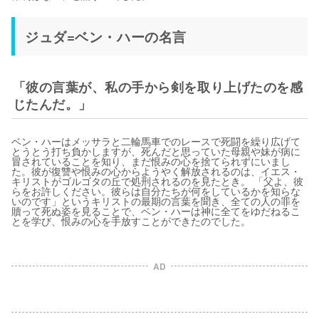
ジュダ=ベン・ハーの名言
「彼の言葉が、私の手から剣を取り上げたのを感
じたんだ。」
ベン・ハーはメッサラと二輪馬車でのレースで死闘を繰り広げて
とうとう打ち負かしますが、死んだと思っていた母親や妹が病に
冒されていることを知り、まだ恨みの心を捨てられずにいまし
た。彼が復讐や恨みの心からようやく解放されるのは、イエス・
キリストがゴルゴタの丘で処刑されるのを見たとき。 「父よ、彼
らをお許しください。彼らは自分たちが何をしているかを知らな
いのです」というキリストの最期の言葉を聞き、全ての人の罪を
贖って死ぬ姿を見ることで、ベン・ハーは神に全てをゆだねるこ
とを学び、恨みの心を手放すことができたのでした。
AD