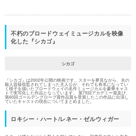
不朽のブロードウェイミュージカルを映像
化した『シカゴ』
シカゴ
『シカゴ』は2002年公開の映画です。スターを夢見ながら、夫の
殺人容疑収監されてしまった主人公が、それでも有名になってい
く様子を描いたブロードウェイの名作ミュージカルを豪華キャス
トで実写化した作品となっています。 第75回アカデミー賞及び、
第60回ゴールデングローブ賞作品賞を受賞したこの作品に出演し
ていたキャストの現在についてまとめました。
ロキシー・ハート/レネー・ゼルウィガー