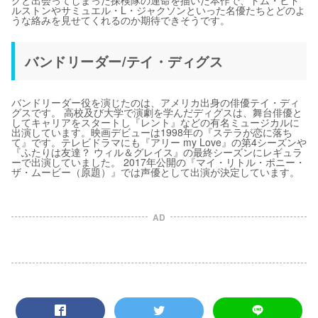
グと出会ってしまった探検隊の運命を描いた本作で、トム・ヒド
ルストンやサミュエル・L・ジャクソンといった名優たちとどのよ
うな絡みを見せてくれるのか期待できそうです。
バンドリーダー/テイ・ディグス
バンドリーダー役を演じたのは、アメリカ出身の俳優テイ・ディ
グスです。 高校及び大学で演劇を学んだディグスは、舞台俳優と
してキャリアをスタートし『レント』などの有名ミュージカルに
出演しています。映画デビューは1998年の『ステラが恋に落ち
て』です。テレビドラマにも『アリー my Love』の第4シーズンや
『ふたりは友達？ ウィル＆グレイス』の最終シーズンにレギュラ
ーで出演していました。 2017年公開の『マイ・リトル・ポニー・
ザ・ムービー（原題）』では声優として出演が決定しています。
AD