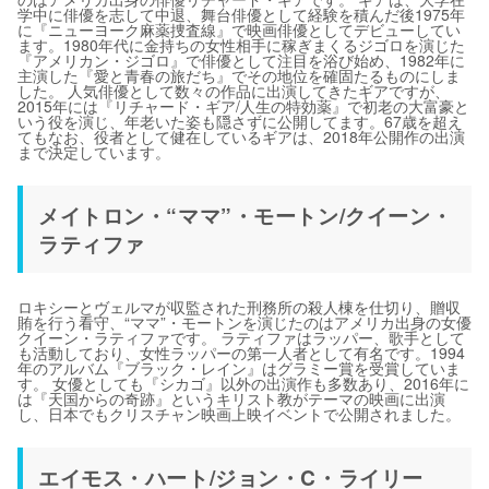
学中に俳優を志して中退、舞台俳優として経験を積んだ後1975年
に『ニューヨーク麻薬捜査線』で映画俳優としてデビューしてい
ます。1980年代に金持ちの女性相手に稼ぎまくるジゴロを演じた
『アメリカン・ジゴロ』で俳優として注目を浴び始め、1982年に
主演した『愛と青春の旅だち』でその地位を確固たるものにしま
した。 人気俳優として数々の作品に出演してきたギアですが、
2015年には『リチャード・ギア/人生の特効薬』で初老の大富豪と
いう役を演じ、年老いた姿も隠さずに公開してます。67歳を超え
てもなお、役者として健在しているギアは、2018年公開作の出演
まで決定しています。
メイトロン・“ママ”・モートン/クイーン・
ラティファ
ロキシーとヴェルマが収監された刑務所の殺人棟を仕切り、贈収
賄を行う看守、“ママ”・モートンを演じたのはアメリカ出身の女優
クイーン・ラティファです。 ラティファはラッパー、歌手として
も活動しており、女性ラッパーの第一人者として有名です。1994
年のアルバム『ブラック・レイン』はグラミー賞を受賞していま
す。 女優としても『シカゴ』以外の出演作も多数あり、2016年に
は『天国からの奇跡』というキリスト教がテーマの映画に出演
し、日本でもクリスチャン映画上映イベントで公開されました。
エイモス・ハート/ジョン・C・ライリー