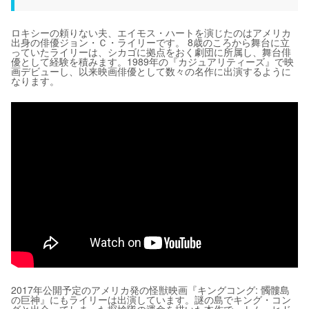
ロキシーの頼りない夫、エイモス・ハートを演じたのはアメリカ
出身の俳優ジョン・Ｃ・ライリーです。 8歳のころから舞台に立
っていたライリーは、シカゴに拠点をおく劇団に所属し、舞台俳
優として経験を積みます。1989年の『カジュアリティーズ』で映
画デビューし、以来映画俳優として数々の名作に出演するように
なります。
2017年公開予定のアメリカ発の怪獣映画『キングコング: 髑髏島
の巨神』にもライリーは出演しています。謎の島でキング・コン