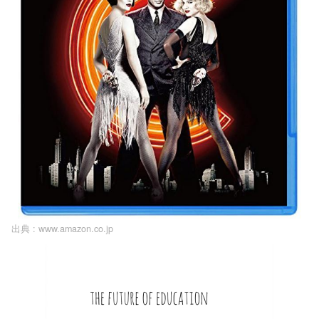
出典 :
www.amazon.co.jp