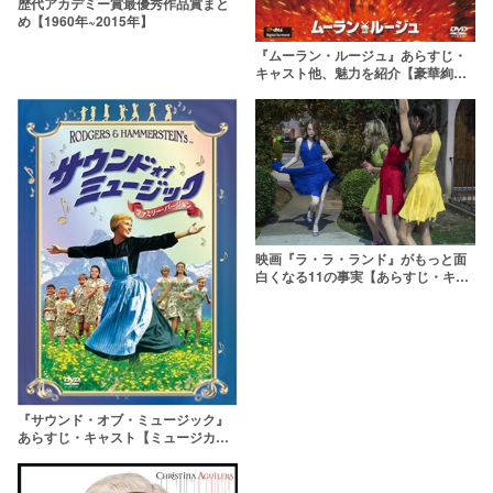
歴代アカデミー賞最優秀作品賞まと
め【1960年~2015年】
『ムーラン・ルージュ』あらすじ・
キャスト他、魅力を紹介【豪華絢爛
なミュージカル映画】
映画『ラ・ラ・ランド』がもっと面
白くなる11の事実【あらすじ・キャ
スト一覧】
『サウンド・オブ・ミュージック』
あらすじ・キャスト【ミュージカル
映画の金字塔】