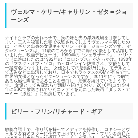
ヴェルマ・ケリー/キャサリン・ゼタ＝ジョ
ーンズ
ナイトクラブの売れっ子で、実の妹と夫の浮気現場を目撃してし
まい、二人を殺害した罪で収監されてしまうヴェルマを演じたの
は、イギリス出身の女優キャサリン・ゼタ＝ジョーンズです。 ゼ
タ=ジョーンズは、11歳のころからすでに舞台女優として活躍して
いました。映画デビューは、1990年の『シェラザード』、ハリウ
ッドに進出したのは1992年の『コロンブス』がきっかけ。1998年
の『マスク・オブ・ゾロ』のヒロインイン抜擢され、女優として
一躍有名になりました。 女優としての活動以外にも、モデルとし
て広告などに出演しており、日本でもラックスのCMが有名です。
世界的女優となったゼタ=ジョーンズですが、2011年にうつ病で
ある双極性障害であることを告白し、治療を続けているようで
す。 女優としても変わらず活動を続けており、2016年には1944
年にBBCで放送されていたコメディを元にした映画『ダッズ・ア
ーミー（原題）』に出演しています。
ビリー・フリン/リチャード・ギア
敏腕弁護士で、作り話を持ってメディアを操作し、ロキシーとヴ
ェルマを有名スターに仕立て上げていくビリー・フリンを演じた
のはアメリカ出身の俳優リチャード・ギアです。 ギアは、大学在