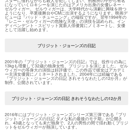
スターに憧れながらも殺人を犯してしまい、刑務所の中から有名
になっていくロキシーを演じたのはアメリカ出身の女優レネー・
ゼルウィガー。 ゼルウィガーは、大学時代から演劇に興味を持つ
ようになり、卒業後舞台やCMに出演するようになります。映画デ
ビューは『バッド・チューニング』の端役ですが、翌年1994年の
『レニー・ゼルウィガーの危険な天使』の演技を認められ、イン
ディペンデント・スピリット賞新人俳優賞にノミネートし、女優
として活躍し始めます。
ブリジット・ジョーンズの日記
2001年の『ブリジット・ジョーンズの日記』では、役作りの為に
13kgも増量して32歳の独身女性、ブリジットを演じました。 ゼル
ウィガーの等身大の演技は好評価で、この作品で彼女はアカデミ
ー主演女優賞にノミネートされました。2004年には続編である
『ブリジット・ジョーンズの日記 きれそうなわたしの12か月』が
制作、公開されています。
ブリジット・ジョーンズの日記 きれそうなわたしの12か月
2016年にはブリジット・ジョーンズシリーズ第三弾である『ブリ
ジット・ジョーンズの日記 ダメな私の最後のモテ期』が公開さ
れ、43歳となっても未だ独身で、2人の男性の間で揺れ動くブリジ
ットをゼルウィガーが熱演しています。