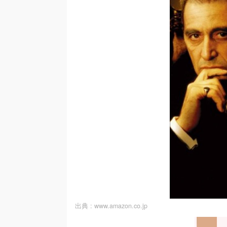
出典 :
www.amazon.co.jp