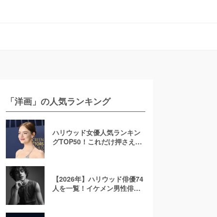
「洋画」の人気ランキング
ハリウッド女優人気ランキン
グTOP50！これだけ押さえれ
ば海外女優通【2026年最新
版】
【2026年】ハリウッド俳優74
人を一覧！イケメン男性俳優
を若手から大御所まで解説！
日本人も紹介