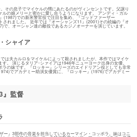
ー。その息子でマイケルの甥にあたるのがヴィンセントです。父譲り
ケルの娘メリーと密かに愛し合うようになります。 アンディ・ガル
』(1987)での新米警官役で注目を集め、『ゴッドファーザー
されました。 近年では『オーシャンズ11』(2001)その続編の『オ
(2007)で、オーシャン達の敵役であるカジノオーナーを演じています。
ア・シャイア
目では夫カルロをマイケルによって殺されましたが、本作ではマイケ
す。 演じるタリア･シァイアは1946年ニューヨーク出身の女優。
ポラの妹です。『ロッキー』シリーズのエイドリアン役としても非常
1974)でアカデミー助演女優賞に、『ロッキー』(1976)でアカデミー
3』監督
ラ
ーザー』3部作の音楽を担当しているカーマイン・コッポラ。妹はコニ