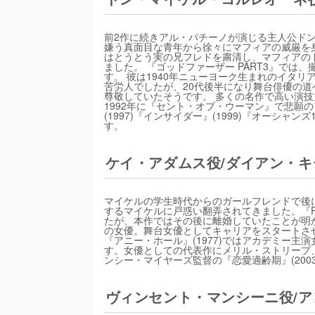
前2作に続きアル・パチーノが演じる主人公ド
嫌う真面目な青年から徐々にマフィアの威厳を身
はとうとう実の兄フレドを粛清し、マフィアの
ました。 『ゴッドファーザー PART3』では
す。 彼は1940年ニューヨーク生まれのイタ
苦労人でしたが、20代後半になり舞台俳優の
尊敬していたそうです。 多くの名作で高い演
1992年に『セント・オブ・ウーマン』で悲願
(1997)『インサイダー』(1999)『オーシャ
す。
ケイ・アダムス役/ダイアン・キ
マイケルの学生時代からのガールフレンドで後
するマイケルに戸惑い翻弄されてきました。『P
たが、本作ではその後に離婚していたことが明か
の女優。舞台女優としてキャリアをスタートさ
『アニー・ホール』(1977)ではアカデミー
す。女優としての代表作にメリル・ストリープ、
ンシー・マイヤーズ監督の『恋愛適齢期』(200
ヴィンセント・マンシーニ役/