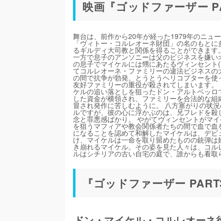
映画『ゴッドファーザー P
舞台は、前作から20年が経った1979年のニ
「ヴィトー・コルレオーネ財団」の名のもとに
るギルディ大司教と関係を得ることができます
一方で息子のアンソニーは父のビジネスを嫌い
の息子でマイケルには甥にあたるヴィンセント(
てコルレオーネ・ファミリーの違法ビジネスの
の間で抗争が勃発。とうとうヘリコプターを使
友好ファミリーの重役が殺されてしまいます。
ケルの追い落としを狙ったドン・アルトベッロ
した資金が横領され、ファミリーを合法的な組
冒され発作に苦しむように。 八方塞がりの状
ルですが、彼の心に浮かぶのは、兄フレドを殺
念と罪悪感ばかり。 やがてヴィンセントがマ
を狙うマフィアや教会関係者たちの間で血で血
になることを認めて和解したマイケルは、デビ
け、マイケルは一命を取り留めたものの銃弾は
き崩れるマイケル。その姿を見た人々は、コル
ルはシチリアの古い自宅の庭で、誰からも看取
『ゴッドファーザー PAR
ドン・マイケル・コルレオーネ