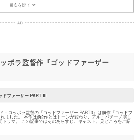
目次を開く
AD
ッポラ監督作『ゴッドファーザー
ドファーザー PART III
ド・コッポラ監督の『ゴッドファーザー PART3』は前作『ゴッドフ
て製作されました。 本作は前2作とはトーンが変わり、アル・パチーノ演じ
間ドラマ。 この記事ではそのあらすじ、キャスト、見どころをご紹