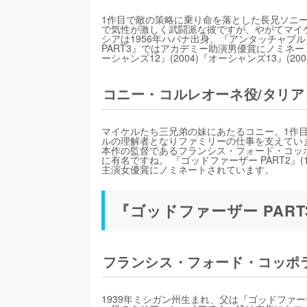
1作目で敵の策略に乗り命を落とした長兄ソニ
で気性が激しく武闘派な彼ですが、やがてマイ
シアは1956年ハバナ出身。『アンタッチャブル
PART3』ではアカデミー助演男優賞にノミネート
ーシャンズ12』(2004)『オーシャンズ13』
コニー・コルレオーネ役/タリ
マイケルたち三兄弟の妹にあたるコニー。1作
ルの理解者となりファミリーの仕事を支えていま
本作の監督であるフランシス・フォード・コッ
に有名ですね。 『ゴッドファーザー PART2』(
主演女優賞にノミネートされています。
『ゴッドファーザー PART
フランシス・フォード・コッポ
1939年ミシガン州生まれ、父は『ゴッドファ