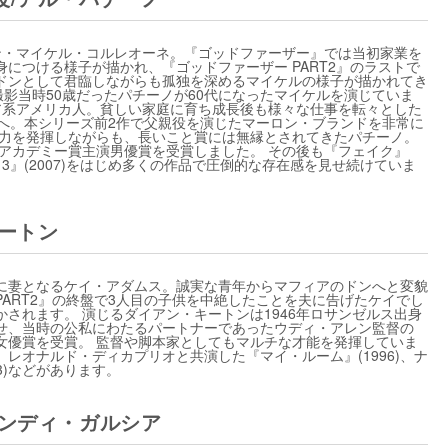
ン・マイケル・コルレオーネ。『ゴッドファーザー』では当初家業を
につける様子が描かれ、『ゴッドファーザー PART2』のラストで
ドンとして君臨しながらも孤独を深めるマイケルの様子が描かれてき
、撮影当時50歳だったパチーノが60代になったマイケルを演じていま
リア系アメリカ人。貧しい家庭に育ち成長後も様々な仕事を転々とした
道へ。本シリーズ前2作で父親役を演じたマーロン・ブランドを非常に
技力を発揮しながらも、長いこと賞には無縁とされてきたパチーノ。
のアカデミー賞主演男優賞を受賞しました。 その後も『フェイク』
ンズ13』(2007)をはじめ多くの作品で圧倒的な存在感を見せ続けていま
ートン
に妻となるケイ・アダムス。誠実な青年からマフィアのドンへと変貌
ART2』の終盤で3人目の子供を中絶したことを夫に告げたケイでし
されます。 演じるダイアン・キートンは1946年ロサンゼルス出身
せ、当時の公私にわたるパートナーであったウディ・アレン監督の
主演女優賞を受賞。 監督や脚本家としてもマルチな才能を発揮していま
レオナルド・ディカプリオと共演した『マイ・ルーム』(1996)、ナ
3)などがあります。
アンディ・ガルシア