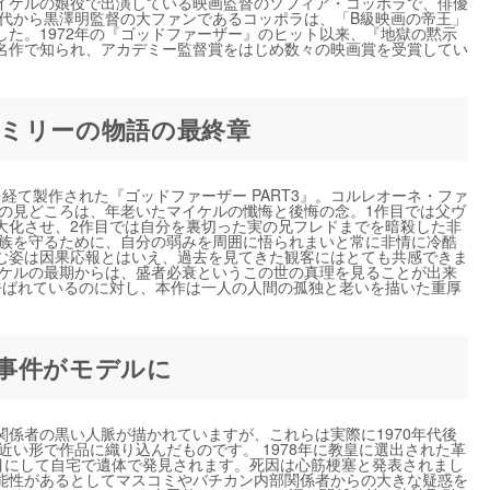
イケルの娘役で出演している映画監督のソフィア・コッポラで、俳優
時代から黒澤明監督の大ファンであるコッポラは、「B級映画の帝王」
た。1972年の『ゴッドファーザー』のヒット以来、『地獄の黙示
)などの名作で知られ、アカデミー監督賞をはじめ数々の映画賞を受賞してい
ミリーの物語の最終章
6年を経て製作された『ゴッドファーザー PART3』。コルレオーネ・ファ
作の見どころは、年老いたマイケルの懺悔と後悔の念。1作目では父ヴ
大化させ、2作目では自分を裏切った実の兄フレドまでを暗殺した非
家族を守るために、自分の弱みを周囲に悟られまいと常に非情に冷酷
む姿は因果応報とはいえ、過去を見てきた観客にはとても共感できま
イケルの最期からは、盛者必衰というこの世の真理を見ることが出来
呼ばれているのに対し、本作は一人の人間の孤独と老いを描いた重厚
事件がモデルに
係者の黒い人脈が描かれていますが、これらは実際に1970年代後
近い形で作品に織り込んだものです。 1978年に教皇に選出された革
日目にして自宅で遺体で発見されます。死因は心筋梗塞と発表されまし
能性があるとしてマスコミやバチカン内部関係者からの大きな疑惑を