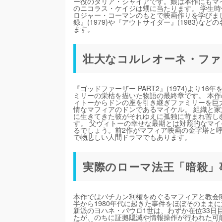
ー役のタリア・シャイアです。娘は本作にもマ
のニコラス・ケイジは甥に当たります。 学生
ロジャー・コーマンのもとで映画作りを学びまし
録』(1979)や『アウトサイダー』(1983
ます。
壮大なコルレオーネ・ファ
『ゴッドファーザー PART2』(1974)より1
ミリーの栄枯を描いた物語の最終章です。 本
ィトーからドンの座を引き継ぎファミリーを巨
情なマフィアのドンであるマイケル。 組織と
に生きてきた彼がそれゆえに孤独に苛まれ苦し
す。 父ヴィトーの幸せな最期とは対照的なマ
るでしょう。前2作がマフィア映画の金字塔と
で物悲しい人間ドラマでもあります。
実際のローマ法王「暗殺」
本作ではバチカン利権をめぐるマフィアと教会関
半から1980年代に起きた事件をほぼそのままに
新派のヨハネ・パウロ1世は、わずか在位33
たが、のちに証拠隠滅や情報操作が行われた可