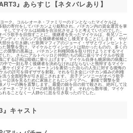
ART3』あらすじ【ネタバレあり】
ューヨーク。コルレオーネ・ファミリーのドンとなったマイケルは、
多額の寄付をしてバチカンより叙勲され、バチカン内の資金運営を掌
。 そしてマイケルは組織を合法化させようと考えていたのでした。
オペラ歌手を目指すことに。後継者を失ったマイケルは、長兄ソニー
アンディ・ガルシア)を後継者候補とし後見することにします。 やが
大部分を引き継いだ新興マフィアのジョーイ・ザザとヴィンセントと
った襲撃を受け、マイケルとヴィンセントは助かったものの、多くの
 この襲撃の黒幕は、バチカンと利権関係を取り付けようとするマイ
でした。 さらにアルトベッロと仲間たちの罠に嵌りマイケルが投資
織にする計画は暗礁に乗り上げます。マイケル自身も糖尿病の病魔に
況の中で一刻も早く後継者を決めなければならないと憔悴するマイケ
し妻ケイ(ダイアン・キートン)を裏切った自らの人生に対する後悔の
イケルの許可を得ずザザを射殺。それを引き金にバチカン絡みの利権
を洗う全面戦争が引き起こされます。 息子アンソニーがオペラ歌手
ュー公演を見るために家族とともにシチリアへ。 劇場で襲撃を受
娘メリーの胸を直撃します。最愛の娘を目の前で殺され、絶叫して泣
レオーネ・ファミリーの終焉を悟ります。 それから数年後、マイケ
られることなく一人静かに息を引き取ったのでした。
T3』キャスト
役/アル・パチーノ