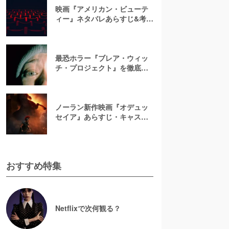
映画『アメリカン・ビューテ
ィー』ネタバレあらすじ&考
察！キャスト一覧からバラの
意味まで徹底解説
最恐ホラー『ブレア・ウィッ
チ・プロジェクト』を徹底紹
介【ネタバレ注意】
ノーラン新作映画『オデュッ
セイア』あらすじ・キャスト
解説！ホメロスの叙事詩を長
編映画史上初のIMAX全編撮影
で映像化
おすすめ特集
Netflixで次何観る？