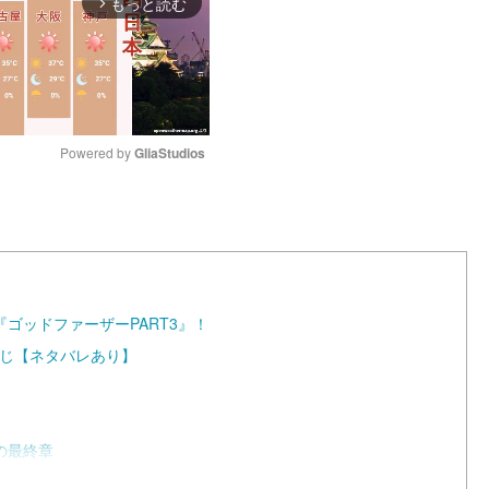
もっと読む
arrow_forward_ios
Powered by 
GliaStudios
M
u
t
e
ゴッドファーザーPART3』！
すじ【ネタバレあり】
の最終章