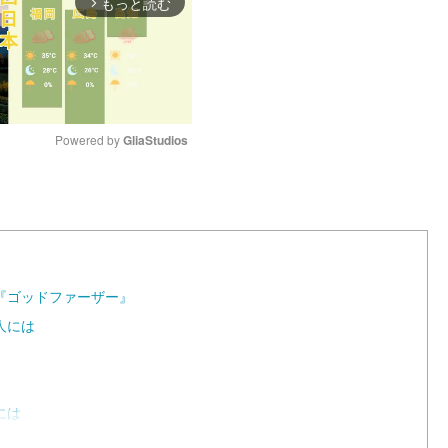
もっと読む
arrow_forward_ios
Powered by 
GliaStudios
M
u
t
e
『ゴッドファーザー』
人には
には