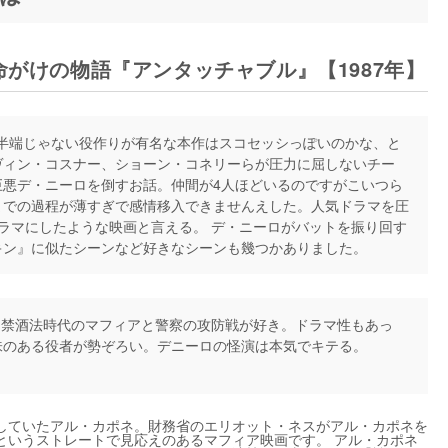
命がけの物語『アンタッチャブル』【1987年】
半端じゃない役作りが有名な本作はスコセッシっぽいのかな、と
ヴィン・コスナー、ショーン・コネリーらが圧力に屈しないチー
巨悪デ・ニーロを倒すお話。仲間が4人ほどいるのですがこいつら
までの過程が薄すぎで感情移入できませんえした。人気ドラマを圧
ラマにしたような映画と言える。 デ・ニーロがバットを振り回す
キン』に似たシーンなど好きなシーンも幾つかありました。
禁酒法時代のマフィアと警察の攻防戦が好き。ドラマ性もあっ
味のある役者が勢ぞろい。デニーロの怪演は本気でキテる。
していたアル・カポネ。財務省のエリオット・ネスがアル・カポネを
というストレートで見応えのあるマフィア映画です。 アル・カポネ