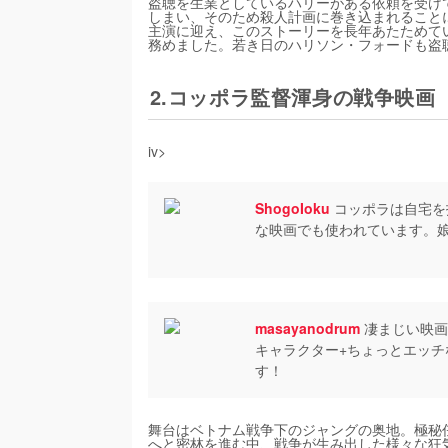
盗聴を生業としているハリーがある依頼を受け
しまい、そのため殺人計画に巻き込まれること
主演に迎え、このストーリーを長年あたためて
務めました。若き日のハリソン・フォードも盗
2.コッポラ監督渾身の戦争映画『
iv>
ShogoIoku
コッポラは自宅を
な映画でも使われています。
masayanodrum
凄まじい映画
キャラクター+ちょっとエッチ
す！
舞台はベトナム戦争下のジャングの奥地。極秘
へと密林を進む中、戦争が生み出した様々な狂