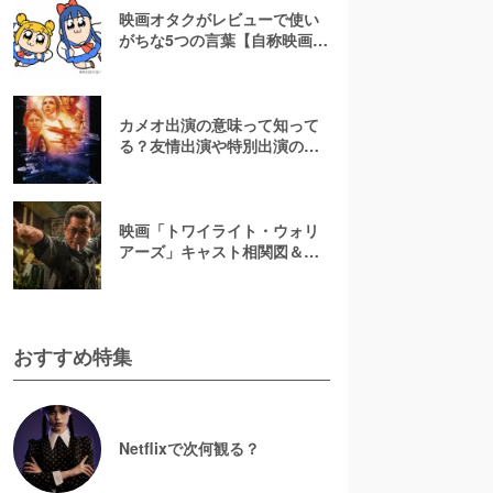
映画オタクがレビューで使い
がちな5つの言葉【自称映画オ
タクが解説】
カメオ出演の意味って知って
る？友情出演や特別出演の違
いとともに解説してみた
映画「トワイライト・ウォリ
アーズ」キャスト相関図＆登
場人物一覧！【決戦！九龍城
砦】
おすすめ特集
Netflixで次何観る？