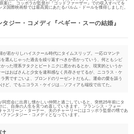
を原案に、コッポラが監督が『ゴッドファーザー』での収入すべてを
ンヌ国際映画祭では最高賞にあたるパルム・ドールを獲得しました。
ァンタジー・コメディ『ペギー・スーの結婚』
婦が若かりしハイスクール時代にタイムスリップ。一応ロマンテ
男を選んじゃった過去を繰り返すべきか否かっていう、何ともシビ
なかった理系ヲタクとビートニクに惹かれるとか、現実的というか
ナーはおばさんと少女を違和感なく共存させてるが、ニコラス・ケ
ャラ男ですごいよ、ブロンドのリーゼントだもん。運命の愛を謳う
いけど、でもニコラス・ケイジは…ソフィアも端役で出てた。
が同窓会に出席し懐かしい仲間と過ごしていると、突然25年前にタ
けに、自身の人生を見つめ直していきます。 フランシス・フォー
キャスリーン・ターナー、夫のチャーリーにはコッポラ監督の甥であ
いファンタジー・コメディとなっています。
は