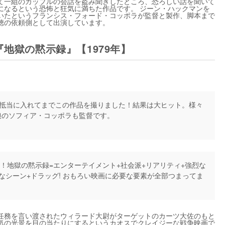
て一組のカップルの会話を盗み聞きしたところ、恐ろしい話を聞いて
になるという恐怖と狂気に満ちた作品です。 ジーン・ハックマンを
いたというフランシス・フォード・コッポラが監督と製作、脚本まで
聴の依頼側として出演しています。
地獄の黙示録』【1979年】
抵当に入れてまでこの作品を撮りました！結果は大ヒット。様々
娘のソフィア・コッポラも監督です。
！地獄の黙示録=エンターテイメント+社会派+リアリティ+強烈な
なシーン+ドラッグ! おもろい映画に必要な要素が全部つまってま
任務を言い渡されたウィラード大尉がターゲットのカーツ大佐のもと
気の光景を目の当たりにするというカオスでクレイジーな戦争映画で