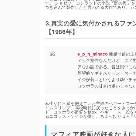
す。 ジョゼフ・コンラッドの小説『闇の奥』
つぎ込んで製作したと言われる大作であり、カ
3.真実の愛に気付かされるフ
【1986年】
s_p_n_minaco
離婚寸前の主
ィック案件なんだけど、ダメ
アなお話である。昔は眼中に
願望的？キャスリーン・ター
イジが若いというより幼いチ
コッポラの甘さは嫌いじゃな
私生活に不満を抱えていた主婦のペギー・スー
イムスリップ。高校時代に戻ったことをきっか
ド・コッポラが監督を務め、ペギー・スー役を
るニコラス・ケイジが扮し、ちょっぴりほろ苦
マフィア映画が好きな人に