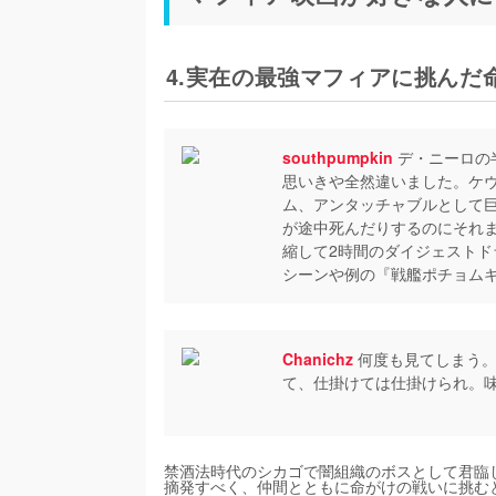
4.実在の最強マフィアに挑んだ
southpumpkin
デ・ニーロの
思いきや全然違いました。ケ
ム、アンタッチャブルとして
が途中死んだりするのにそれ
縮して2時間のダイジェストド
シーンや例の『戦艦ポチョム
Chanichz
何度も見てしまう。
て、仕掛けては仕掛けられ。
禁酒法時代のシカゴで闇組織のボスとして君臨
摘発すべく、仲間とともに命がけの戦いに挑む