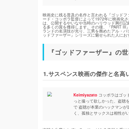
映画史に残る普及の名作と言われる『ゴッドフ
ード・コッポラ監督によって1972年に映画化
は、公開するやいなや当時のハリウッド興行記
る多くの賞を獲得します。その後、『PART I
ランドの名演技が光り、三男を務めたアル・パ
ッドファーザー』シリーズに魅せられた人にお
『ゴッドファーザー』の世
1.サスペンス映画の傑作と名高
Keimiyazato
コッポラはゴッド
っと撮って欲しかった、盗聴
で 盗聴が本業のハックマンが
く、孤独とサックスは相性が