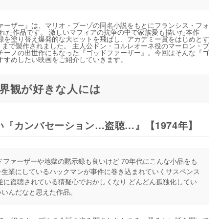
ァーザー』は、マリオ・プーゾの同名小説をもとにフランシス・フォ
された作品です。 激しいマフィアの抗争の中で家族愛も描いた本作
録を塗り替え爆発的な大ヒットを飛ばし、アカデミー賞をはじめとす
II』まで製作されました。 主人公ドン・コルレオーネ役のマーロン・ブ
チーノの出世作にもなった『ゴッドファーザー』。今回はそんな『ゴ
すすめしたい映画をご紹介していきます。
界観が好きな人には
い『カンバセーション…盗聴…』【1974年】
ファーザーや地獄の黙示録も良いけど 70年代にこんな小品をも
を生業にしているハックマンが事件に巻き込まれていくサスペンス
逆に盗聴されている猜疑心でおかしくなり どんどん孤独化してい
いいんだなと思えた作品。