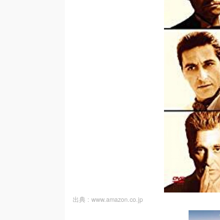
出典 :
www.amazon.co.jp