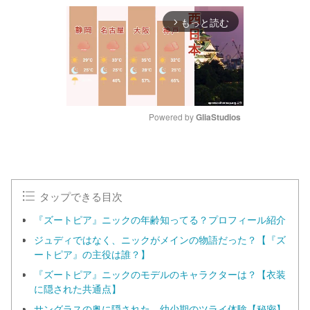
もっと読む
arrow_forward_ios
Powered by 
GliaStudios
M
u
t
e
タップできる目次
『ズートピア』ニックの年齢知ってる？プロフィール紹介
ジュディではなく、ニックがメインの物語だった？【『ズ
ートピア』の主役は誰？】
『ズートピア』ニックのモデルのキャラクターは？【衣装
に隠された共通点】
サングラスの奥に隠された、幼少期のツライ体験【秘密】