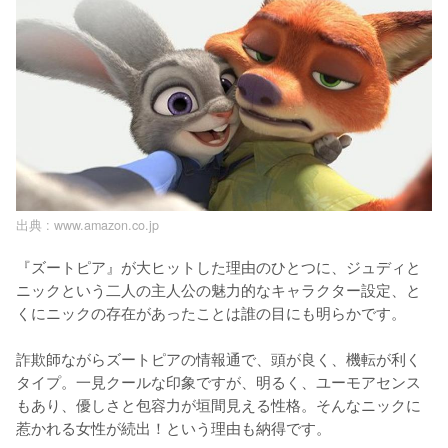
出典 :
www.amazon.co.jp
『ズートピア』が大ヒットした理由のひとつに、ジュディと
ニックという二人の主人公の魅力的なキャラクター設定、と
くにニックの存在があったことは誰の目にも明らかです。

詐欺師ながらズートピアの情報通で、頭が良く、機転が利く
タイプ。一見クールな印象ですが、明るく、ユーモアセンス
もあり、優しさと包容力が垣間見える性格。そんなニックに
惹かれる女性が続出！という理由も納得です。
