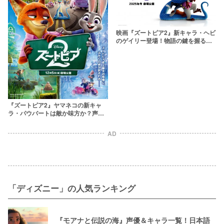
映画『ズートピア2』新キャラ・ヘビ
のゲイリー登場！物語の鍵を握る？
声優も決定！
『ズートピア2』ヤマネコの新キャ
ラ・パウバートは敵か味方か？声優
や役割を考察
AD
「ディズニー」の人気ランキング
『モアナと伝説の海』声優＆キャラ一覧！日本語