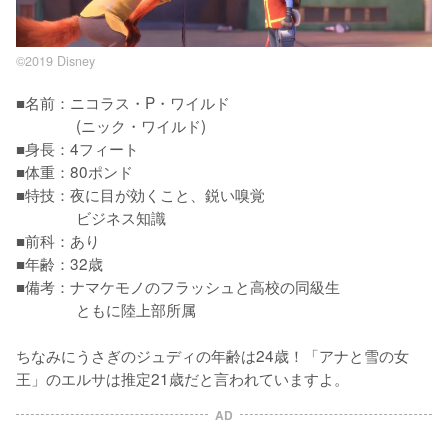
©2019 Disney
■名前：ニコラス・P・ワイルド

　　　　(ニック・ワイルド)

■身長：4フィート

■体重：80ポンド

■特技：夜に目が効くこと、鋭い嗅覚

　　　　ビジネス知識

■前科：あり

■年齢：32歳

■備考：ナマケモノのフラッシュと高校の同級生

　　　　ともに陸上部所属

ちなみにうさぎのジュディの年齢は24歳！「アナと雪の女
王」のエルサは推定21歳だと言われていますよ。
AD