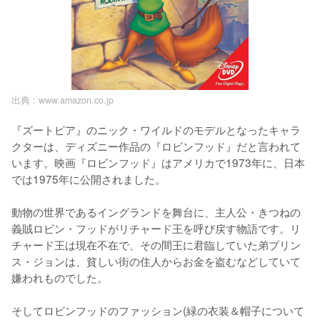
出典 :
www.amazon.co.jp
『ズートピア』のニック・ワイルドのモデルとなったキャラ
クターは、ディズニー作品の『ロビンフッド』だと言われて
います。映画『ロビンフッド』はアメリカで1973年に、日本
では1975年に公開されました。

動物の世界であるイングランドを舞台に、主人公・きつねの
義賊ロビン・フッドがリチャード王を呼び戻す物語です。リ
チャード王は現在不在で、その間王に君臨していた弟プリン
ス・ジョンは、貧しい街の住人からお金を盗むなどしていて
嫌われものでした。

そしてロビンフッドのファッション(緑の衣装＆帽子について