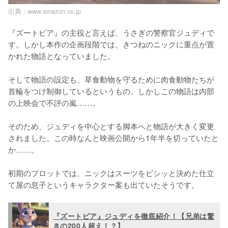
出典 :
www.amazon.co.jp
『ズートピア』の主役と言えば、うさぎの警察官ジュディで
す。しかし本作の企画段階では、きつねのニックに重点が置
かれた物語となっていました。

そして物語の設定も、草食動物を守るために肉食動物たちが
首輪をつけ制御しているというもの。しかしこの物語は内部
の上映会で不評の嵐……。

そのため、ジュディを中心とする脚本へと物語が大きく変更
されました。この時なんと映画公開から1年半を切っていたと
か……。

初期のプロットでは、ニックはスーツをビシッと決めた仕立
て屋の息子というキャラクター案も出ていたそうです。
『ズートピア』ジュディを徹底紹介！【兄弟は驚
きの200人超え！？】