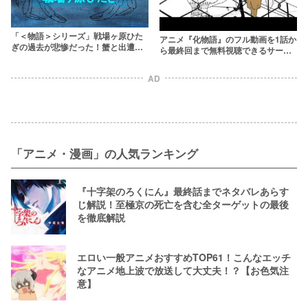
「＜物語＞シリーズ」戦場ヶ原ひた
アニメ『化物語』のフル動画を1話か
ぎの過去が悲惨だった！蟹と出遭っ
ら最終回まで無料視聴できるサービ
た少女を解説
スを紹介！【全話配信】
AD
「アニメ・漫画」の人気ランキング
『十字架のろくにん』最終話までネタバレあらす
じ解説！至極京の死亡を含む全ターゲットの最後
を徹底解説
エロい一般アニメおすすめTOP61！こんなエッチ
なアニメ地上波で放送して大丈夫！？【お色気注
意】