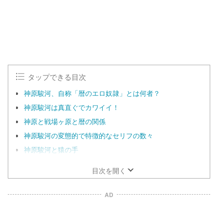
タップできる目次
神原駿河、自称「暦のエロ奴隷」とは何者？
神原駿河は真直ぐでカワイイ！
神原と戦場ヶ原と暦の関係
神原駿河の変態的で特徴的なセリフの数々
神原駿河と猿の手
目次を開く
AD