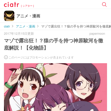
[ シアター ]
アニメ・漫画
ciatr
アニメ・漫画
マゾで露出狂！？猿の手を持つ神原駿河を徹底
2017年12月15日更新
papermoon
マゾで露出狂！？猿の手を持つ神原駿河を徹
底解説！【化物語】
このページにはプロモーションが含まれています