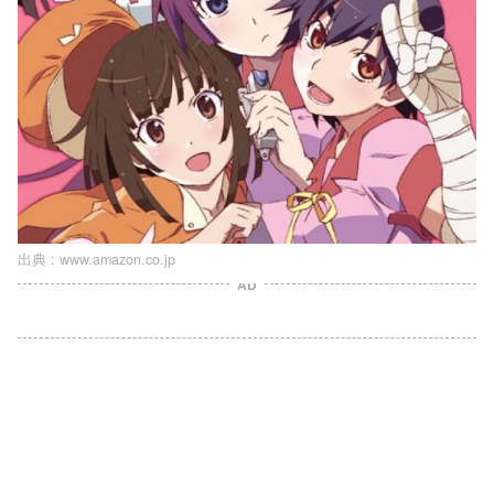
出典 :
www.amazon.co.jp
AD