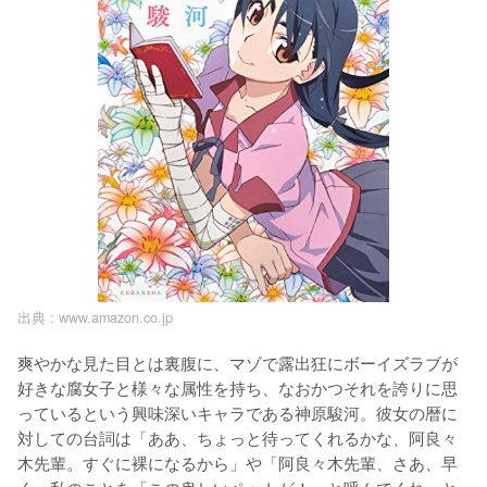
出典 :
www.amazon.co.jp
爽やかな見た目とは裏腹に、マゾで露出狂にボーイズラブが
好きな腐女子と様々な属性を持ち、なおかつそれを誇りに思
っているという興味深いキャラである神原駿河。彼女の暦に
対しての台詞は「ああ、ちょっと待ってくれるかな、阿良々
木先輩。すぐに裸になるから」や「阿良々木先輩、さあ、早