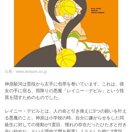
出典 :
www.amazon.co.jp
神原駿河は普段から左手に包帯を巻いています。これは、彼
女の手に宿る、雨降りの悪魔「レイニー・デビル」という怪
異を隠すためのものでした。

レイニー・デビルとは、人の命と引き換えに3つの願いを叶え
る悪魔のこと。神原は小学校の時、自分に嫌がらせをした同
級生に対しての発動が1度目、憧れの存在だったひたぎと付き
合い始めた、という理由で暦を殺害しようとした時に2度目、