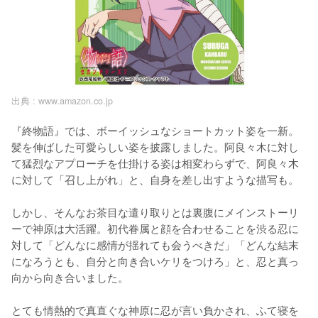
出典 :
www.amazon.co.jp
『終物語』では、ボーイッシュなショートカット姿を一新。
髪を伸ばした可愛らしい姿を披露しました。阿良々木に対し
て猛烈なアプローチを仕掛ける姿は相変わらずで、阿良々木
に対して「召し上がれ」と、自身を差し出すような描写も。

しかし、そんなお茶目な遣り取りとは裏腹にメインストーリ
ーで神原は大活躍。初代眷属と顔を合わせることを渋る忍に
対して「どんなに感情が揺れても会うべきだ」「どんな結末
になろうとも、自分と向き合いケリをつけろ」と、忍と真っ
向から向き合いました。

とても情熱的で真直ぐな神原に忍が言い負かされ、ふて寝を