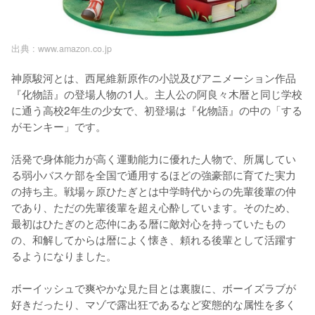
出典 :
www.amazon.co.jp
神原駿河とは、西尾維新原作の小説及びアニメーション作品
『化物語』の登場人物の1人。主人公の阿良々木暦と同じ学校
に通う高校2年生の少女で、初登場は『化物語』の中の「する
がモンキー」です。

活発で身体能力が高く運動能力に優れた人物で、所属してい
る弱小バスケ部を全国で通用するほどの強豪部に育てた実力
の持ち主。戦場ヶ原ひたぎとは中学時代からの先輩後輩の仲
であり、ただの先輩後輩を超え心酔しています。そのため、
最初はひたぎのと恋仲にある暦に敵対心を持っていたもの
の、和解してからは暦によく懐き、頼れる後輩として活躍す
るようになりました。

ボーイッシュで爽やかな見た目とは裏腹に、ボーイズラブが
好きだったり、マゾで露出狂であるなど変態的な属性を多く