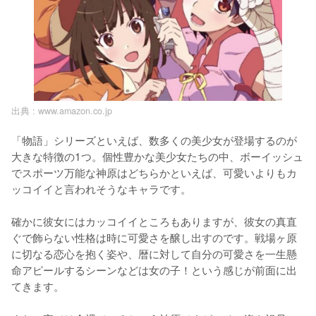
出典 :
www.amazon.co.jp
「物語」シリーズといえば、数多くの美少女が登場するのが
大きな特徴の1つ。個性豊かな美少女たちの中、ボーイッシュ
でスポーツ万能な神原はどちらかといえば、可愛いよりもカ
ッコイイと言われそうなキャラです。

確かに彼女にはカッコイイところもありますが、彼女の真直
ぐで飾らない性格は時に可愛さを醸し出すのです。戦場ヶ原
に切なる恋心を抱く姿や、暦に対して自分の可愛さを一生懸
命アピールするシーンなどは女の子！という感じが前面に出
てきます。
