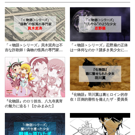
「＜物語＞シリーズ」貝木泥舟は不
「＜物語＞シリーズ」忍野扇の正体
吉な詐欺師！偽物の怪異の専門家を
は一体何なのか？謎多き美少女に迫
徹底解説
る
『化物語』羽川翼は裏ヒロイン的存
在！圧倒的善性を備えたザ・委員長
『化物語』のロリ担当、八九寺真宵
の魅力に迫る！【かみまみた】