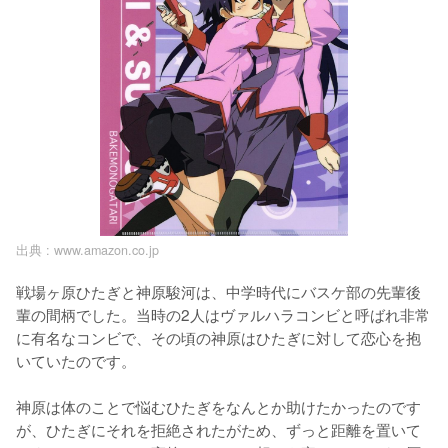
出典 :
www.amazon.co.jp
戦場ヶ原ひたぎと神原駿河は、中学時代にバスケ部の先輩後
輩の間柄でした。当時の2人はヴァルハラコンビと呼ばれ非常
に有名なコンビで、その頃の神原はひたぎに対して恋心を抱
いていたのです。

神原は体のことで悩むひたぎをなんとか助けたかったのです
が、ひたぎにそれを拒絶されたがため、ずっと距離を置いて