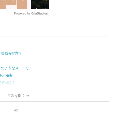
Powered by 
GliaStudios
M
u
t
e
リラー映画も得意？
”のようなストーリー
去と秘密
る価値あり
目次を開く
AD