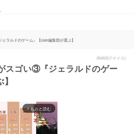
。
『ジェラルドのゲーム』【ciatr編集部が選ぶ】
ANAIS(アナイス)
ナルがスゴい③『ジェラルドのゲー
ぶ】
もっと読む
arrow_forward_ios