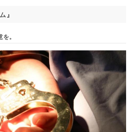
ム』
意を。