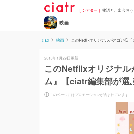
[ シアター ]
物語と、出会おう
映画
ciatr
映画
このNetflixオリジナルがスゴい③
2018年1月29日更新
このNetflixオリジ
ム』【ciatr編集部が選
このページにはプロモーションが含まれています