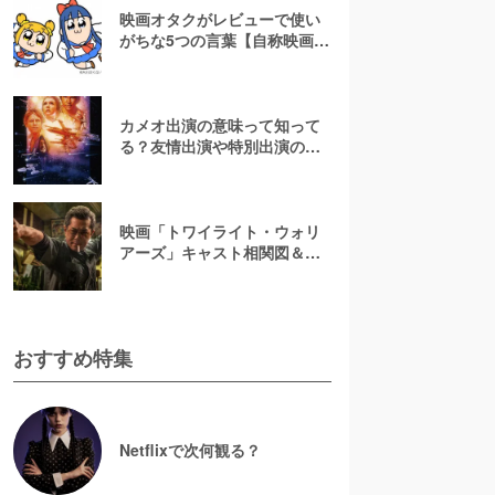
映画オタクがレビューで使い
がちな5つの言葉【自称映画オ
タクが解説】
カメオ出演の意味って知って
る？友情出演や特別出演の違
いとともに解説してみた
映画「トワイライト・ウォリ
アーズ」キャスト相関図＆登
場人物一覧！【決戦！九龍城
砦】
おすすめ特集
Netflixで次何観る？