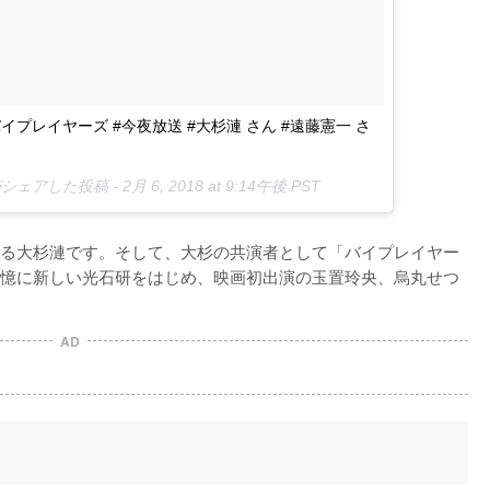
バイプレイヤーズ #今夜放送 #大杉漣 さん #遠藤憲一 さ
ial)がシェアした投稿 -
2月 6, 2018 at 9:14午後 PST
る大杉漣です。そして、大杉の共演者として「バイプレイヤー
憶に新しい光石研をはじめ、映画初出演の玉置玲央、烏丸せつ
AD