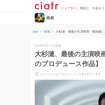
[ シアター ]
物語と、出会おう
映画
ciatr
映画
大杉漣、最後の主演映画『教誨師』
2018年3月17日更新
大杉漣、最後の主演映画
のプロデュース作品】
このページにはプロモーションが含まれています