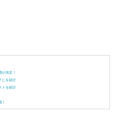
L
o
a
d
e
d
:
1
0
0
.
0
0
%
開が決定！
すじを紹介
ストを紹介
開！