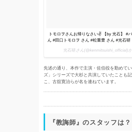
トモロヲさんお帰りなさい✌️ 【by 光石】 #
ん #田口トモロヲ さん #松重豊 さん #光石研
光石研
さん(@kenmitsuishi_offic
先述の通り、本作で主演・佐伯役を勤めてい
ズ」シリーズで大杉と共演していたことも記
こ、古舘寛治らが名を連ねています。
『教誨師』のスタッフは？