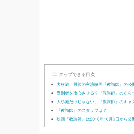
/
U
n
m
u
t
e
タップできる目次
大杉漣、最後の主演映画『教誨師』の公
受刑者を改心させる？『教誨師』のあら
大杉漣だけじゃない、『教誨師』のキャ
『教誨師』のスタッフは？
映画『教誨師』は2018年10月6日から公