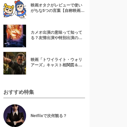
映画オタクがレビューで使い
がちな5つの言葉【自称映画オ
タクが解説】
カメオ出演の意味って知って
る？友情出演や特別出演の違
いとともに解説してみた
映画「トワイライト・ウォリ
アーズ」キャスト相関図＆登
場人物一覧！【決戦！九龍城
砦】
おすすめ特集
Netflixで次何観る？