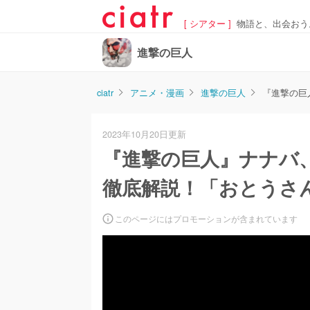
[ シアター ]
物語と、出会おう
進撃の巨人
ciatr
アニメ・漫画
進撃の巨人
『進撃の巨
2023年10月20日更新
『進撃の巨人』ナナバ
徹底解説！「おとうさ
このページにはプロモーションが含まれています