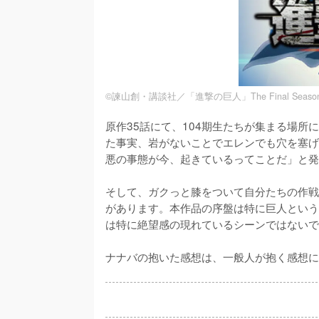
©諫山創・講談社／「進撃の巨人」The Final Seas
原作35話にて、104期生たちが集まる場
た事実、岩がないことでエレンでも穴を塞げ
悪の事態が今、起きているってことだ」と発
そして、ガクっと膝をついて自分たちの作戦
があります。本作品の序盤は特に巨人という
は特に絶望感の現れているシーンではないで
ナナバの抱いた感想は、一般人が抱く感想に