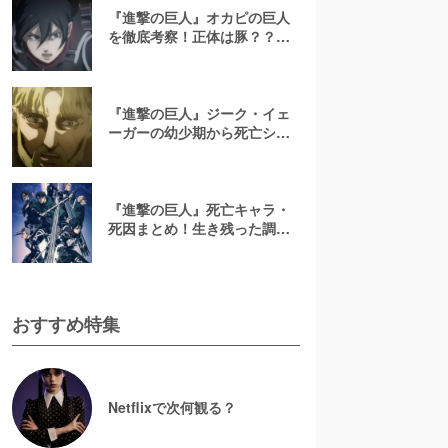
『進撃の巨人』オカピの巨人
を徹底考察！正体は豚？？
【オカピは知らない……】
『進撃の巨人』ジーク・イェ
ーガーの幼少期から死亡シー
ンまで徹底解説！リヴァイに
負け続けた男の生涯とは
『進撃の巨人』死亡キャラ・
死因まとめ！生き残った調査
兵団少なすぎ……【悲報】
おすすめ特集
Netflixで次何観る？