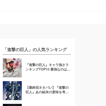
「進撃の巨人」の人気ランキング
『進撃の巨人』キャラ強さラ
ンキングTOP10 最強なのは人
間か巨人か【ネタバレ考察】
【最終回ネタバレ】『進撃の
巨人』あの結末の意味を考
察！アニメとのあらすじの違
いに隠された真意とは