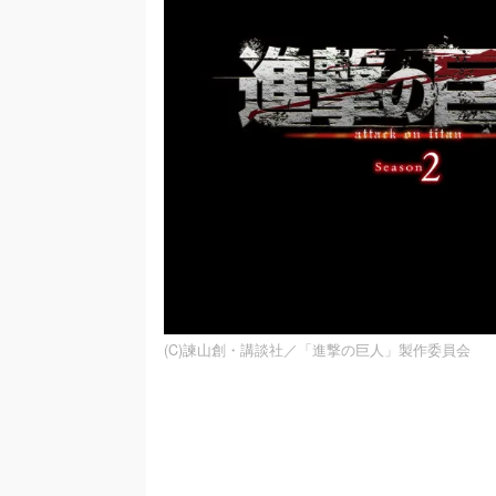
(C)諫山創・講談社／「進撃の巨人」製作委員会