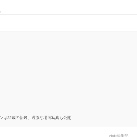
。
ンは22歳の新鋭、過激な場面写真も公開
ciatr編集部