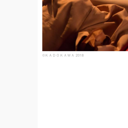
©ＫＡＤＯＫＡＷＡ 2018