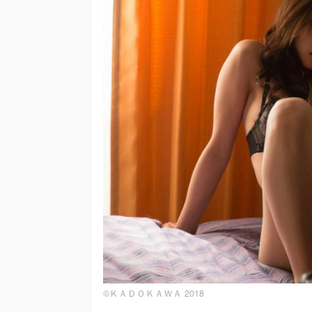
©ＫＡＤＯＫＡＷＡ 2018