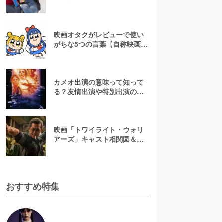
意点を徹底解説
映画オタクがレビューで使い
がちな5つの言葉【自称映画オ
タクが解説】
カメオ出演の意味って知って
る？友情出演や特別出演の違
いとともに解説してみた
映画「トワイライト・ウォリ
アーズ」キャスト相関図＆登
場人物一覧！【決戦！九龍城
砦】
おすすめ特集