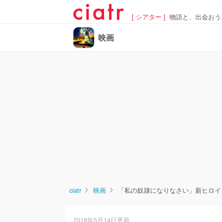
[ シアター ]
物語と、出会おう
映画
ciatr
映画
「私の奴隷になりなさい」新ヒロイ
2018年5月14日更新