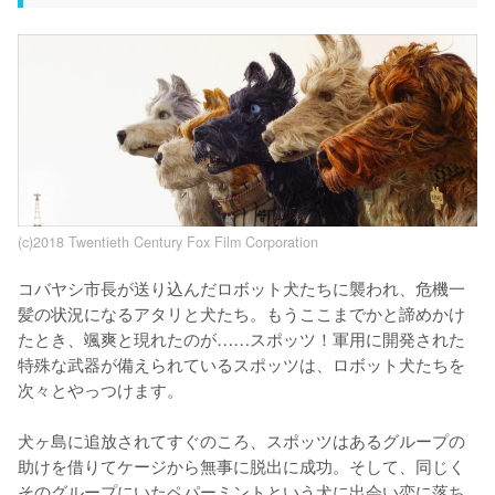
(c)2018 Twentieth Century Fox Film Corporation
コバヤシ市長が送り込んだロボット犬たちに襲われ、危機一
髪の状況になるアタリと犬たち。もうここまでかと諦めかけ
たとき、颯爽と現れたのが……スポッツ！軍用に開発された
特殊な武器が備えられているスポッツは、ロボット犬たちを
次々とやっつけます。

犬ヶ島に追放されてすぐのころ、スポッツはあるグループの
助けを借りてケージから無事に脱出に成功。そして、同じく
そのグループにいたペパーミントという犬に出会い恋に落ち