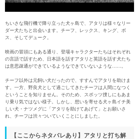
ちいさな飛行機で降り立った犬ヶ島で、アタリは様々なリー
ダー犬たちと出会います。チーフ、レックス、キング、ボ
ス、そしてデューク。

映画の冒頭にもある通り、登場キャラクターたちはそれぞれ
の言語で話すため、日本語を話すアタリと英語を話す犬たち
は意思疎通ができているようなできていないような……。

チーフ以外は元飼い犬だったので、すすんでアタリを助けま
す。一方、野良犬として過ごしてきたチーフは人間になつく
ということを知りません。そのため、スポッツ捜しにもあま
り乗り気ではない様子。しかし、想いを寄せる犬ヶ島イチ美
しい犬・ナツメグに「アタリを助けてあげて」とお願いさ
れ、チーフは渋々ついていくことにしました。
【ここからネタバレあり】アタリと打ち解