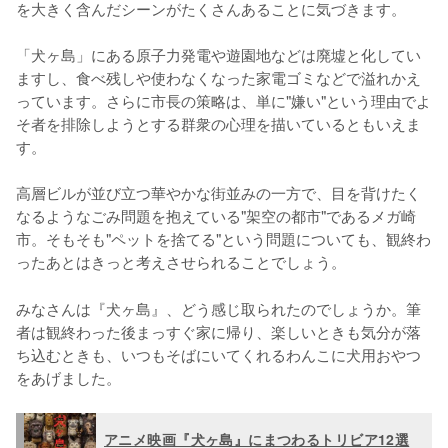
を大きく含んだシーンがたくさんあることに気づきます。

「犬ヶ島」にある原子力発電や遊園地などは廃墟と化してい
ますし、食べ残しや使わなくなった家電ゴミなどで溢れかえ
っています。さらに市長の策略は、単に"嫌い"という理由でよ
そ者を排除しようとする群衆の心理を描いているともいえま
す。

高層ビルが並び立つ華やかな街並みの一方で、目を背けたく
なるようなごみ問題を抱えている"架空の都市"であるメガ崎
市。そもそも"ペットを捨てる"という問題についても、観終わ
ったあとはきっと考えさせられることでしょう。
みなさんは『犬ヶ島』、どう感じ取られたのでしょうか。筆
者は観終わった後まっすぐ家に帰り、楽しいときも気分が落
ち込むときも、いつもそばにいてくれるわんこに犬用おやつ
をあげました。
アニメ映画『犬ヶ島』にまつわるトリビア12選