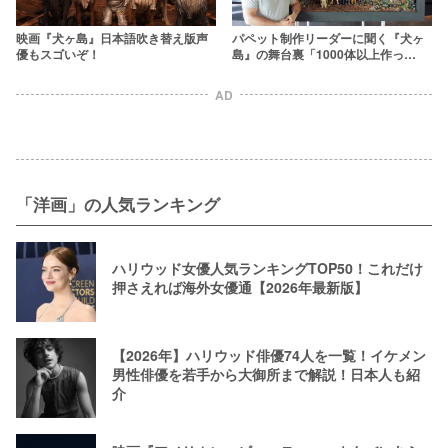
映画『犬ヶ島』日本語吹き替え版声
パペット制作リーダーに聞く『犬ヶ
優もスゴいぞ！
島』の舞台裏「1000体以上作っ
た。」【インタビュー】
AD
「洋画」の人気ランキング
ハリウッド女優人気ランキングTOP50！これだけ
押さえれば海外女優通【2026年最新版】
【2026年】ハリウッド俳優74人を一覧！イケメン
男性俳優を若手から大御所まで解説！日本人も紹
介