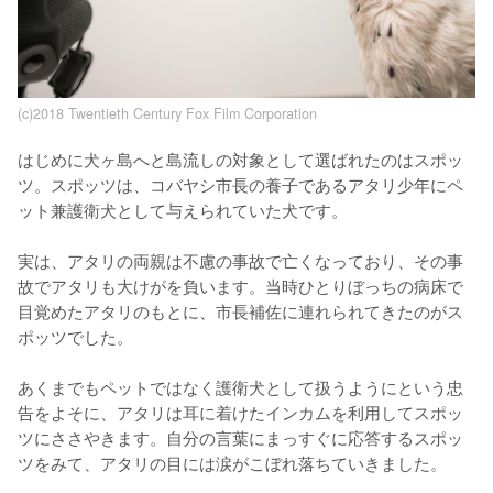
(c)2018 Twentieth Century Fox Film Corporation
はじめに犬ヶ島へと島流しの対象として選ばれたのはスポッ
ツ。スポッツは、コバヤシ市長の養子であるアタリ少年にペ
ット兼護衛犬として与えられていた犬です。

実は、アタリの両親は不慮の事故で亡くなっており、その事
故でアタリも大けがを負います。当時ひとりぼっちの病床で
目覚めたアタリのもとに、市長補佐に連れられてきたのがス
ポッツでした。

あくまでもペットではなく護衛犬として扱うようにという忠
告をよそに、アタリは耳に着けたインカムを利用してスポッ
ツにささやきます。自分の言葉にまっすぐに応答するスポッ
ツをみて、アタリの目には涙がこぼれ落ちていきました。
