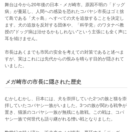
舞台は今から20年後の日本・メガ崎市。原因不明の「ドッグ
病」が蔓延し、人間への感染を恐れたコバヤシ市長はゴミ捨
て島である「犬ヶ島」へすべての犬を追放することを決定し
ます。犬の追放を反対する団体や、「科学党」のワタナベ教
授の"ドッグ病は治せるかもしれない"という主張にも全く声に
耳を傾けません。

市長はあくまでも市民の安全を考えての対策であると述べま
すが、実はこれには先代からの恨みを晴らす目的が隠されて
いました。
メガ崎市の市長に隠された歴史
むかしむかし、日本には、犬を崇拝していた2つの族と猫を崇
拝していたコバヤシ一族がいました。3つの族が関わる戦争が
置き、猫派のコバヤシ一族が無残にも敗戦。この戦は、コバ
ヤシ一族で何世代も語り継がれる憎い戦となりました。
