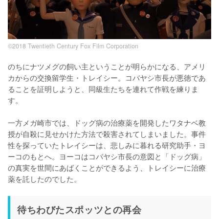
©2018 Twentieth Century Fox Film Corporation
のちにナツメグの飼い主ということが明らかになる、アメリ
カからの交換留学生・トレイシー。コバヤシ市長が悪徳であ
ることを証明しようと、同級生たちを連れて作戦を練りま
す。

一方メガ崎市では、ドッグ病の治療薬を開発したワタナベ教
授が自殺に見せかけた方法で殺害されてしまいました。事件
性を探っていたトレイシーは、悲しみに暮れる研究助手・ヨ
ーコのもとへ。ヨーコはコバヤシ市長の意図と「ドッグ病」
の真実を世間にあばくことができるよう、トレイシーに治療
薬を託したのでした。
待ちわびたスポッツとの再会