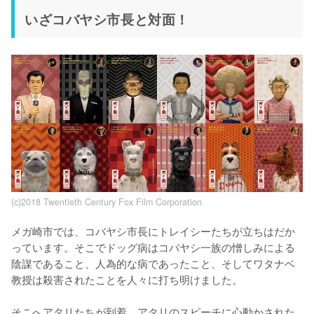
いざコバヤシ市長と対面！
(c)2018 Twentieth Century Fox Film Corporation
メガ崎市では、コバヤシ市長にトレイシーたちが立ちはだか
っています。そこでドッグ病はコバヤシ一族の憎しみによる
陰謀であること、人為的な病であったこと、そしてワタナベ
教授は殺害されたことを人々に打ち明けました。

そこへアタリたちが到着。アタリのスピーチに心動かされた