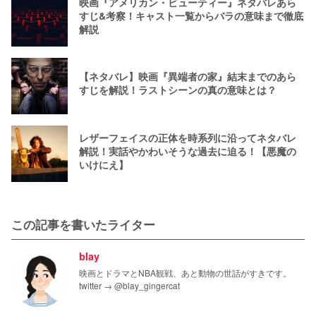
映画『アメリカン・ビューティー』ネタバレあら
すじ&考察！キャスト一覧からバラの意味まで徹底
解説
【ネタバレ】映画『異端者の家』結末までのあら
すじを解説！ラストシーンの真の意味とは？
レザーフェイスの正体を時系列に沿ってネタバレ
解説！実話やかわいそうな過去に迫る！【悪魔の
いけにえ】
この記事を書いたライター
blay
映画とドラマとNBA観戦、あと動物の世話がすきです。
twitter → @blay_gingercat