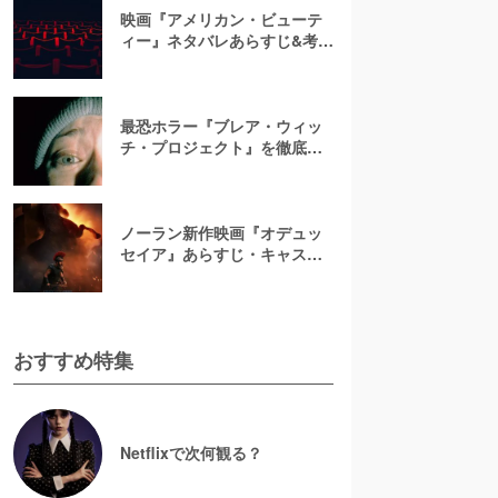
映画『アメリカン・ビューテ
ィー』ネタバレあらすじ&考
察！キャスト一覧からバラの
意味まで徹底解説
最恐ホラー『ブレア・ウィッ
チ・プロジェクト』を徹底紹
介【ネタバレ注意】
ノーラン新作映画『オデュッ
セイア』あらすじ・キャスト
解説！ホメロスの叙事詩を長
編映画史上初のIMAX全編撮影
で映像化
おすすめ特集
Netflixで次何観る？