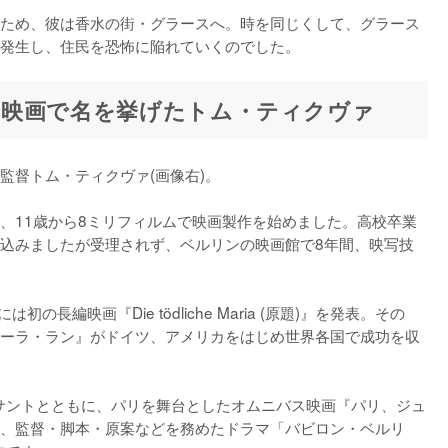
ため、彼は香水の街・グラースへ。時を同じくして、グラース
発生し、住民を恐怖に陥れていくのでした。
映画で名を挙げたトム・ティクヴァ
督トム・ティクヴァ(画像右)。

、11歳から8ミリフィルムで映画製作を始めました。高校卒業
込みましたが受理されず、ベルリンの映画館で8年間、映写技
の長編映画『Die tödliche Maria (原題)』を発表。その
・ローラ・ラン』がドイツ、アメリカをはじめ世界各国で成功を収
ンサントとともに、パリを舞台としたオムニバス映画『パリ、ジュ
現在、監督・脚本・原案などを務めたドラマ「バビロン・ベルリ