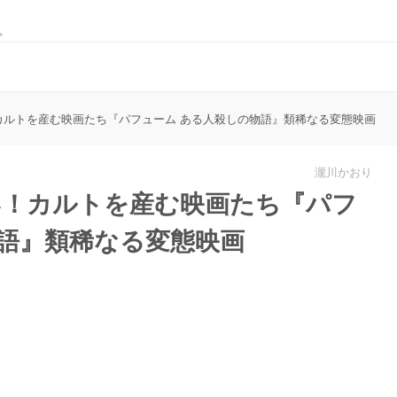
。
！カルトを産む映画たち『パフューム ある人殺しの物語』類稀なる変態映画
瀧川かおり
い！カルトを産む映画たち『パフ
物語』類稀なる変態映画
L
o
a
d
e