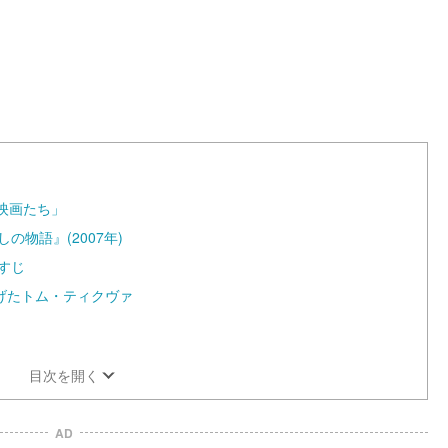
d
:
1
0
0
.
0
0
%
映画たち」
物語』(2007年)
すじ
げたトム・ティクヴァ
目次を開く
AD