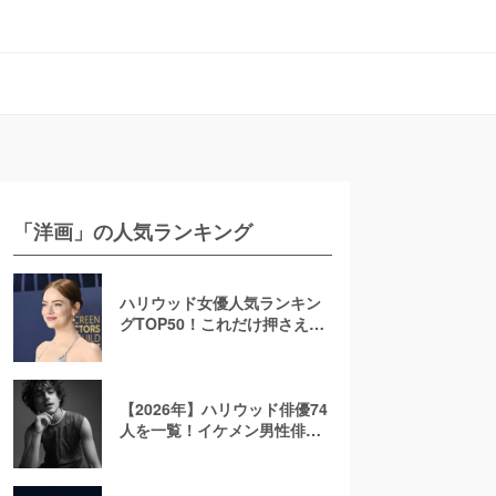
「洋画」の人気ランキング
ハリウッド女優人気ランキン
グTOP50！これだけ押さえれ
ば海外女優通【2026年最新
版】
【2026年】ハリウッド俳優74
人を一覧！イケメン男性俳優
を若手から大御所まで解説！
日本人も紹介