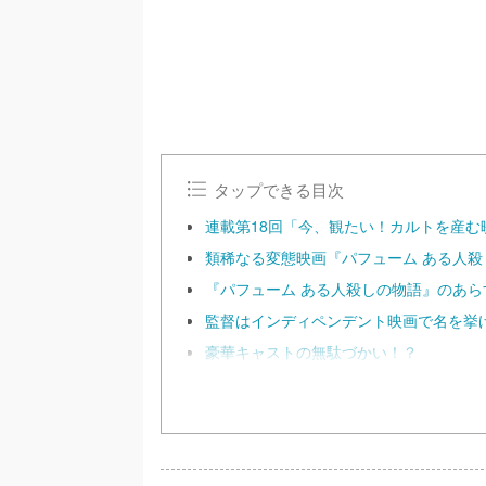
e
タップできる目次
連載第18回「今、観たい！カルトを産む
類稀なる変態映画『パフューム ある人殺しの
『パフューム ある人殺しの物語』のあら
監督はインディペンデント映画で名を挙
豪華キャストの無駄づかい！？