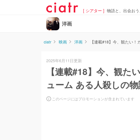
[ シアター ]
物語と、出会おう
洋画
ciatr
映画
洋画
【連載#18】今、観たい
2025年6月11日更新
【連載#18】今、観た
ューム ある人殺しの
このページにはプロモーションが含まれています
/
U
n
m
u
t