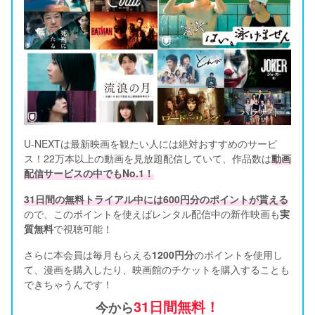
U-NEXTは最新映画を観たい人には絶対おすすめのサービ
ス！22万本以上の動画を見放題配信していて、作品数は
動画
配信サービスの中でもNo.1！
31日間の無料トライアル中には600円分のポイントが貰える
ので、このポイントを使えばレンタル配信中の新作映画も
実
質無料
で視聴可能！      
さらに本会員は毎月もらえる
1200円分
のポイントを使用し
て、漫画を購入したり、映画館のチケットを購入することも
できちゃうんです！
31日間無料！
今から