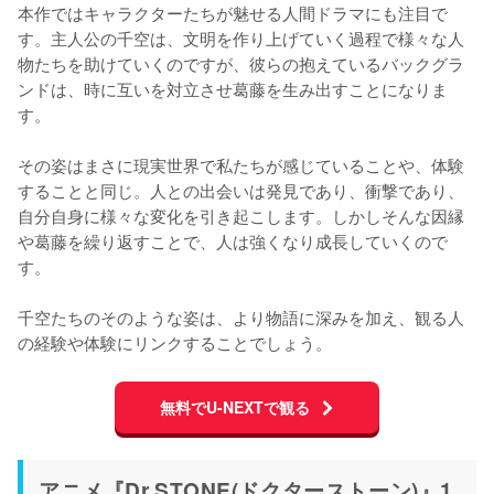
本作ではキャラクターたちが魅せる人間ドラマにも注目で
す。主人公の千空は、文明を作り上げていく過程で様々な人
物たちを助けていくのですが、彼らの抱えているバックグラ
ンドは、時に互いを対立させ葛藤を生み出すことになりま
す。

その姿はまさに現実世界で私たちが感じていることや、体験
することと同じ。人との出会いは発見であり、衝撃であり、
自分自身に様々な変化を引き起こします。しかしそんな因縁
や葛藤を繰り返すことで、人は強くなり成長していくので
す。

千空たちのそのような姿は、より物語に深みを加え、観る人
の経験や体験にリンクすることでしょう。
無料でU-NEXTで観る
アニメ『Dr.STONE(ドクターストーン)』1