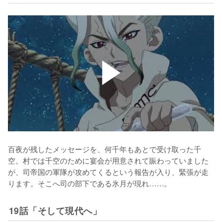
百夜が残したメッセージを、何千年もあとで受け取った千
空。村では千空のために宴会が用意されて賑わっていました
が、司帝国の軍隊が攻めてくるという報告が入り、緊張が走
ります。そこへ司の部下である氷月が現れ……。
19話「そして現代へ」