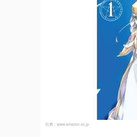
出典 :
www.amazon.co.jp