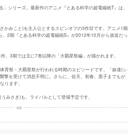
ある」シリーズ。最新作のアニメ『とある科学の超電磁砲T』は、
さかみこと)を主人公とするスピンオフの3作目です。アニメ1期
ら、2期『とある科学の超電磁砲S』が2012年10月から放送だっ
作。3期では主に7巻以降の「大覇星祭編」が描かれます。

体育祭・大覇星祭が行われる時期のエピソードです。「妹達(シ
の襲撃を受けて消息不明に。さらに、佐天、初春、黒子までもが
なります。

ほうみさき)も、ライバルとして登場予定です。
AD