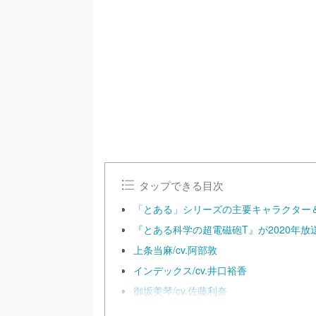
/
U
n
m
u
t
e
タップできる目次
「とある」シリーズの主要キャラクター
『とある科学の超電磁砲T』が2020年
上条当麻/cv.阿部敦
インデックス/cv.井口裕香
御坂美琴/cv.佐藤利奈