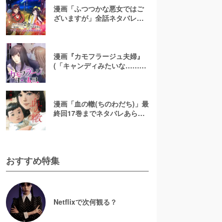
漫画「ふつつかな悪女ではご
ざいますが」全話ネタバレあ
らすじ＆感想を紹介！無料で
読む方法はある？【なろう小
説発】
漫画『カモフラージュ夫婦』
(「キャンディみたいな……」)
最終回までネタバレあらす
じ！原作小説は無料で読め
る？
漫画「血の轍(ちのわだち)」最
終回17巻までネタバレあらす
じ解説！白猫の意味とは？
【完結】
おすすめ特集
Netflixで次何観る？