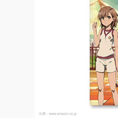
出典 :
www.amazon.co.jp