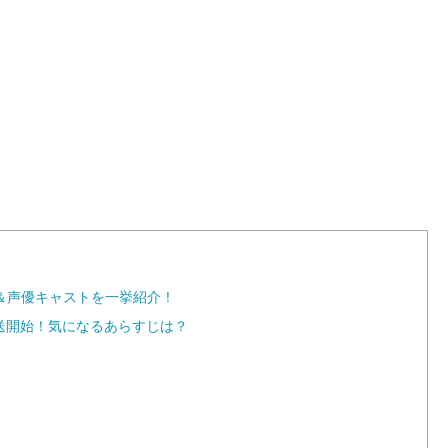
L
o
a
d
e
d
:
1
0
0
.
0
0
%
＆声優キャストを一挙紹介！
放送開始！気になるあらすじは？