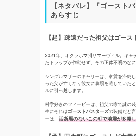
【ネタバレ】『ゴーストバ
あらすじ
【起】疎遠だった祖父はゴース
2021年、オクラホマ州サマーヴィル。キ
たトラップが作動せず、その正体不明のなに
シングルマザーのキャリーは、家賃を滞納し
った父が亡くなり彼女に農場を遺していたと
ルに引っ越します。

科学好きのフィービーは、祖父の家で謎の装
生にそれは
の装備だと言
ゴーストバスターズ
ーは、
活断層のないこの町で地震が多発