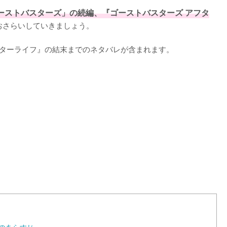
ーストバスターズ」の続編、『ゴーストバスターズ アフタ
さらいしていきましょう。

フターライフ』の結末までのネタバレが含まれます。
L
o
a
d
e
d
:
1
0
0
.
0
0
%
のあらすじ