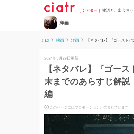
[ シアター ]
物語と、出会おう
洋画
ciatr
映画
洋画
【ネタバレ】『ゴーストバ
2024年3月29日更新
【ネタバレ】『ゴース
末までのあらすじ解説
編
このページにはプロモーションが含まれています