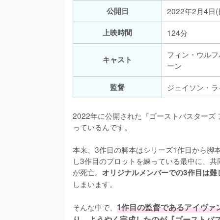
公開日
2022年2月4日(
上映時間
124分
フィン・ウルフハ
キャスト
ーン
監督
ジェイソン・ラ
2022年に公開された『ゴーストバスター
っているんです。

本来、3作目の脚本はシリーズ1作目から脚
し3作目のプロットを練っている最中に、共
が死亡。
オリジナルメンバーでの3作目は難
しまいます。

そんな中で、
1作目の監督であるアイヴァ
り、ようやく完成したのが『ゴーストバス