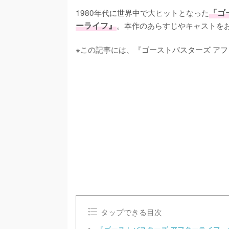
1980年代に世界中で大ヒットとなった
「ゴ
ーライフ』
。本作のあらすじやキャストをお
※この記事には、『ゴーストバスターズ ア
/
U
n
m
u
t
e
タップできる目次
『ゴーストバスターズ アフターライフ』