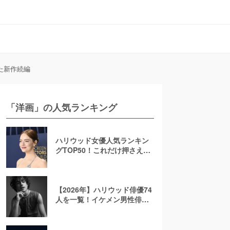
た新作続編
「洋画」の人気ランキング
ハリウッド女優人気ランキン
グTOP50！これだけ押さえれ
ば海外女優通【2026年最新
版】
【2026年】ハリウッド俳優74
人を一覧！イケメン男性俳優
を若手から大御所まで解説！
日本人も紹介