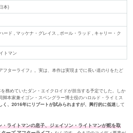
日本)
ード , マッケナ・グレイス , ポール・ラッド , キャリー・ク
イトマン
ズ アフターライフ』。実は、本作は実現までに長い道のりをたど
本を務めていたダン・エイクロイドが担当する予定でした。しか
同脚本家兼イゴン・スペングラー博士役のハロルド・ライミス
して
しく、2016年にリブートが試みられますが、興行的に低迷
ン・ライトマンの息子、ジェイソン・ライトマンが舵を取
ターズ アフターライフ』
なんです。今までのコメディ要素が