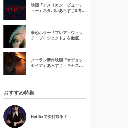
映画『アメリカン・ビューテ
ィー』ネタバレあらすじ&考
察！キャスト一覧からバラの
意味まで徹底解説
最恐ホラー『ブレア・ウィッ
チ・プロジェクト』を徹底紹
介【ネタバレ注意】
ノーラン新作映画『オデュッ
セイア』あらすじ・キャスト
解説！ホメロスの叙事詩を長
編映画史上初のIMAX全編撮影
で映像化
おすすめ特集
Netflixで次何観る？