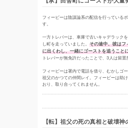
【承】田舎町にゴーストが大量
フィービーは陰謀論系の配信を行っているポ
す。

一方トレバーは、車庫で古いキャデラックを
し町を走っていました。
その途中、彼はフ
に出くわし、一緒にゴーストを追うこと
トレバーが無免許だったことで、3人は留置
フィービーは署内で電話を借り、むかしゴー
祖父のかつての仲間レイ。フィービーは助け
おり、取り合ってくれません。
【転】祖父の死の真相と破壊神