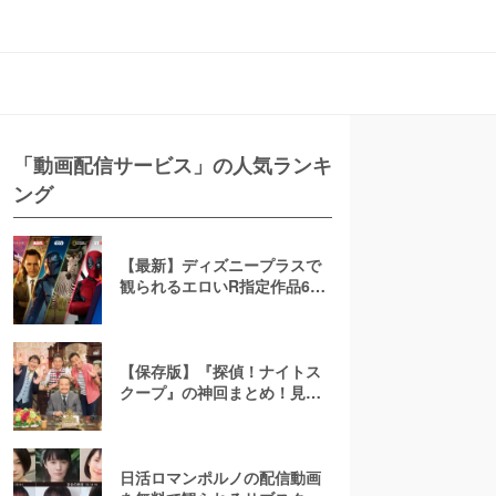
「動画配信サービス」の人気ランキ
ング
【最新】ディズニープラスで
観られるエロいR指定作品6
選！AV(アダルト動画)は配信
してる？
【保存版】『探偵！ナイトス
クープ』の神回まとめ！見逃
し配信はTVerで見れない？無
料で見る方法、「会話のない
夫婦」「爆発卵」など人気ラ
ンキング
日活ロマンポルノの配信動画