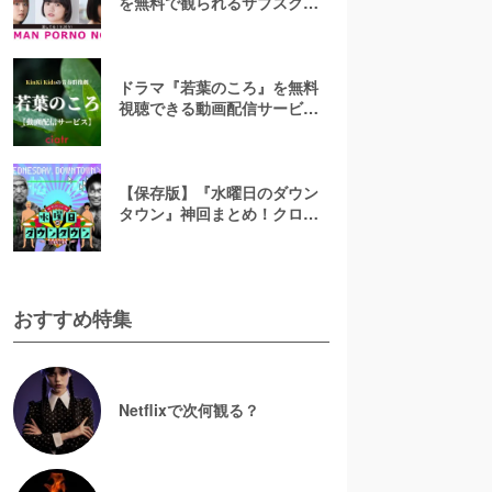
を無料で観られるサブスクま
とめ！
ドラマ『若葉のころ』を無料
視聴できる動画配信サービス
はコレ！【あらすじ&キャスト
紹介】
【保存版】『水曜日のダウン
タウン』神回まとめ！クロち
ゃん・名探偵津田など人気回
の見逃し配信を無料視聴する
には？
おすすめ特集
Netflixで次何観る？