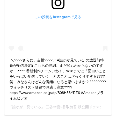
この投稿をInstagramで見る
＼????さらに、吉報????／ #誰かが見ている の放送前特
番が配信決定️⁉ こちらの詳細、まだ私もわからないのです
が…???? 番組制作チームいわく、9/18までに「面白いこと
をいっぱい配信していく」とのこと…ざっくりすぎる????
笑　みなさんはどんな番組になると思いますか？???????? 
ウォッチリスト登録で見逃し注意???? 
https://www.amazon.co.jp/dp/B08H53YRZ6 #Amazonプラ
イムビデオ
『誰かが、見ている』 三谷幸喜×香取慎吾 秋公開ドラマ
(@darekagamiteiru)がシェアした投稿 -