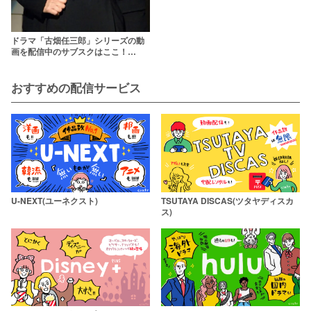
ドラマ「古畑任三郎」シリーズの動
画を配信中のサブスクはここ！
【SMAP・イチロー・さんま回ま
で】
おすすめの配信サービス
U-NEXT(ユーネクスト)
TSUTAYA DISCAS(ツタヤディスカ
ス)