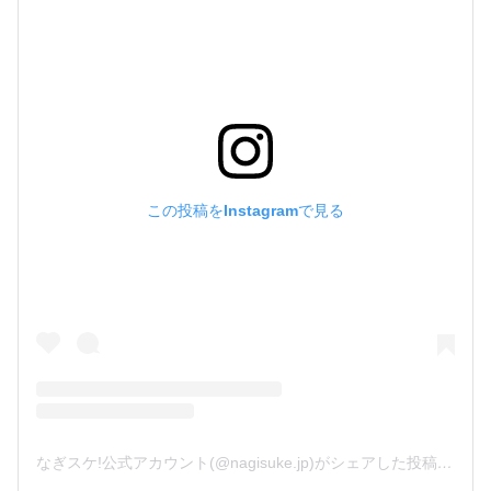
この投稿をInstagramで見る
なぎスケ!公式アカウント(@nagisuke.jp)がシェアした投稿
-
201