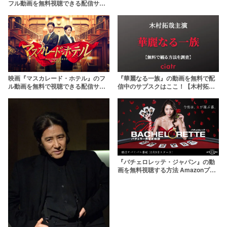
フル動画を無料視聴できる配信サー
【伊藤健太郎主演】
ビス一覧 amazonプライムビデオ他
映画『マスカレード・ホテル』のフ
『華麗なる一族』の動画を無料で配
ル動画を無料で視聴できる配信サー
信中のサブスクはここ！【木村拓哉
ビスを紹介
主演】
『バチェロレッテ・ジャパン』の動
画を無料視聴する方法 Amazonプラ
イムビデオで配信中【男性参加者17
人も紹介】