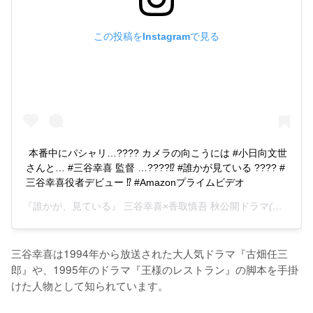
この投稿をInstagramで見る
本番中にパシャリ…???? カメラの向こうには #小日向文世 
さんと… #三谷幸喜 監督 …????⁉ #誰かが見ている ???? #
三谷幸喜役者デビュー ⁉ #Amazonプライムビデオ
『誰かが、見ている』 三谷幸喜×香取慎吾 秋公開ドラマ
(@darekagamiteiru)がシェアした投稿 -
三谷幸喜は1994年から放送された大人気ドラマ『古畑任三
郎』や、1995年のドラマ『王様のレストラン』の脚本を手掛
けた人物として知られています。
