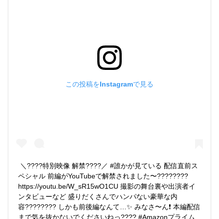
この投稿をInstagramで見る
＼????特別映像 解禁????／ #誰かが見ている 配信直前ス
ペシャル 前編がYouTubeで解禁されました〜???????? 
https://youtu.be/W_sR15wO1CU 撮影の舞台裏や出演者イ
ンタビューなど 盛りだくさんでハンパない豪華な内
容???????? しかも前後編なんて…✨ みなさ〜ん❗️ 本編配信
まで気を抜かないでくださいねっ???? #Amazonプライム