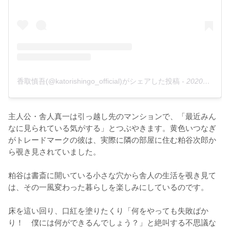
香取慎吾(@katorishingo_official)がシェアした投稿
-
2020年 3月月23日午後7時21分PDT
主人公・舎人真一は引っ越し先のマンションで、「最近みん
なに見られている気がする」とつぶやきます。黄色いつなぎ
がトレードマークの彼は、実際に隣の部屋に住む粕谷次郎か
ら覗き見されていました。

粕谷は書斎に開いている小さな穴から舎人の生活を覗き見て
は、その一風変わった暮らしを楽しみにしているのです。

床を這い回り、口紅を塗りたくり「何をやっても失敗ばか
り！　僕には何ができるんでしょう？」と絶叫する不思議な