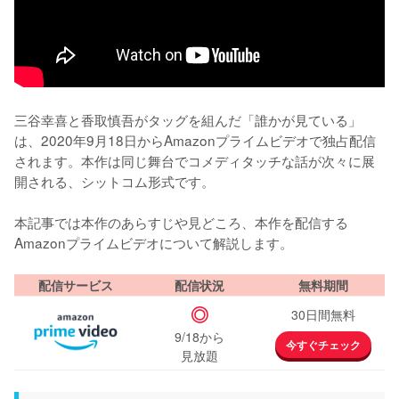
三谷幸喜と香取慎吾がタッグを組んだ「誰かが見ている」
は、2020年9月18日からAmazonプライムビデオで独占配信
されます。本作は同じ舞台でコメディタッチな話が次々に展
開される、シットコム形式です。

本記事では本作のあらすじや見どころ、本作を配信する
Amazonプライムビデオについて解説します。
配信サービス
配信状況
無料期間
◎
30日間無料
9/18から
今すぐチェック
見放題