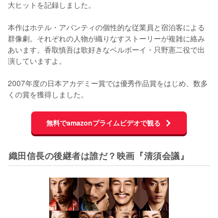
大ヒットを記録しました。

本作はホテル・アバンティの個性的な従業員と宿泊客による
群像劇。それぞれの人物が織りなすストーリーが複雑に絡み
あいます。香取慎吾は歌好きなベルボーイ・只野憲二役で出
演していますよ。

2007年度の日本アカデミー賞では優秀作品賞をはじめ、数多
くの賞を獲得しました。
無料でamazonプライムビデオで観る
織田信長の後継者は誰だ？映画『清須会議』