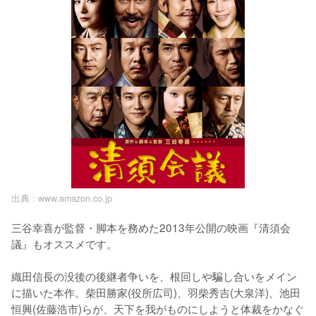
出典 :
www.amazon.co.jp
三谷幸喜が監督・脚本を務めた2013年公開の映画『清須会
議』もオススメです。

織田信長の没後の後継者争いを、根回しや騙し合いをメイン
に描いた本作。柴田勝家(役所広司)、羽柴秀吉(大泉洋)、池田
恒興(佐藤浩市)らが、天下を我がものにしようと体裁をかなぐ