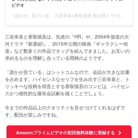
ビデオ
『誰かが、見ている』 三谷幸喜×香取慎吾 秋公開ドラマ
(@darekagamiteiru)がシェアした投稿 -
三谷幸喜と香取慎吾は、先述の『HR』や、2004年放送の大
河ドラマ『新選組!』、2015年公開の映画『ギャラクシー街
道』など数多くの作品でタッグを組んできました。お互いの
求めるものを理解し合っている間柄のようです。

「誰かが見ている」はシットコムなので、会話が大きな比重
を占めます。ハイセンスなセリフを生み出す三谷幸喜と、ト
リッキーな役柄を得意とする香取慎吾のコンビは、ハイセン
スかつ個性的な爆笑会話劇を描くことでしょう。

今までの作品以上のクオリティを見せつけてくれるはずで
す。配信が楽しみですね。
Amazonプライムビデオの初回無料体験に登録する