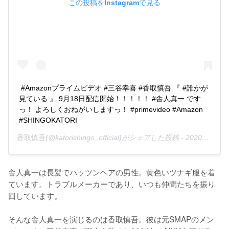
この投稿をInstagramで見る
#Amazonプライムビデオ #三谷幸喜 #香取慎吾 『 #誰かが
見ている 』 9月18日配信開始！！！！！ #舎人真一 です
っ！ よろしくおねがいしますっ！ #primevideo #Amazon 
#SHINGOKATORI
香取慎吾
(@katorishingo_official)がシェアした投稿 -
2020年 7月月30日午後7時51分PDT
舎人真一は長髪でパッツンヘアの男性。黄色いツナギ服を着
ています。トラブルメーカーであり、いつも仲間たちを振り
回しています。

そんな舎人真一を演じるのは香取慎吾。彼は元SMAPのメン