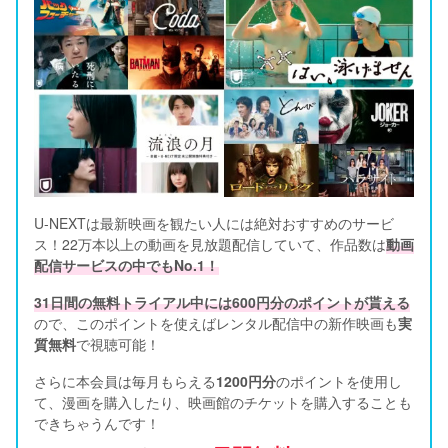
U-NEXTは最新映画を観たい人には絶対おすすめのサービ
ス！22万本以上の動画を見放題配信していて、作品数は
動画
配信サービスの中でもNo.1！
31日間の無料トライアル中には600円分のポイントが貰える
ので、このポイントを使えばレンタル配信中の新作映画も
実
質無料
で視聴可能！      
さらに本会員は毎月もらえる
1200円分
のポイントを使用し
て、漫画を購入したり、映画館のチケットを購入することも
できちゃうんです！