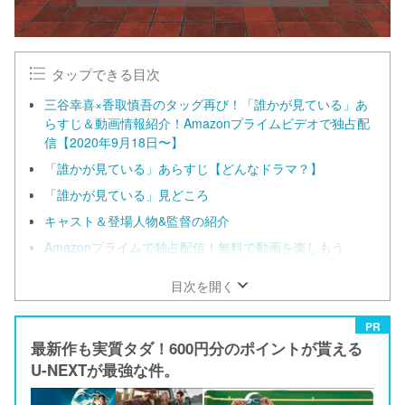
タップできる目次
三谷幸喜×香取慎吾のタッグ再び！「誰かが見ている」あ
らすじ＆動画情報紹介！Amazonプライムビデオで独占配
信【2020年9月18日〜】
「誰かが見ている」あらすじ【どんなドラマ？】
「誰かが見ている」見どころ
キャスト＆登場人物&監督の紹介
Amazonプライムで独占配信！無料で動画を楽しもう
目次を開く
PR
最新作も実質タダ！600円分のポイントが貰える
U-NEXTが最強な件。