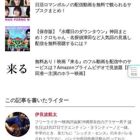
日活ロマンポルノの配信動画を無料で観られるサ
ブスクまとめ！
【保存版】『水曜日のダウンタウン』神回まと
め！クロちゃん・名探偵津田など人気回の見逃し
配信を無料視聴するには？
無料あり！映画『来る』のフル動画を配信中のサ
ービスは？Amazonプライムビデオで見放題【岡
田准一主演のホラー映画】
目次
この記事を書いたライター
伊良波航太
フリーライター/映画評論家/沖縄県在住のアラサー男子 誕
生日は3月27日でクエンティン・タランティーノと一緒。
中学のとき、友だちに『シックス・センス』のネタバレを
されトラウマに。バンドや作詞作曲活動も行っており、