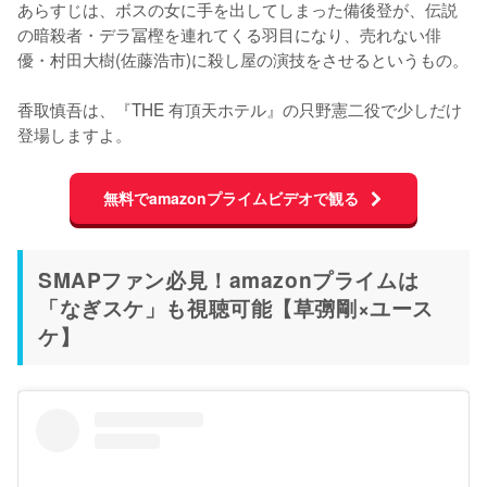
あらすじは、ボスの女に手を出してしまった備後登が、伝説
の暗殺者・デラ冨樫を連れてくる羽目になり、売れない俳
優・村田大樹(佐藤浩市)に殺し屋の演技をさせるというもの。

香取慎吾は、『THE 有頂天ホテル』の只野憲二役で少しだけ
登場しますよ。
無料でamazonプライムビデオで観る
SMAPファン必見！amazonプライムは
「なぎスケ」も視聴可能【草彅剛×ユース
ケ】