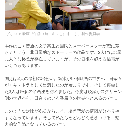
（C）2019映画『午前０時、キスしに来てよ』製作委員会
本作はごく普通の女子高生と国民的スーパースターが恋に落
ちるという、非日常的なストーリーの作品です。2人には非常
に大きな格差が存在していますが、その垣根を超える描写が
いくつもあります。

例えば2人の最初の出会い。綾瀬がいる映画の世界へ、日奈々
がエキストラとして出演したのが始まりです。そして再会し
た2人は鎌倉の名画座を訪れました。今度は綾瀬がスクリーン
側の世界から、日奈々のいる客席側の世界へと来るのです。

このような対比があるからこそ、格差恋愛の構図が分かりや
すくなっています。そして私たちをどんどん惹きつける、魅
力的な作品となっているのです。