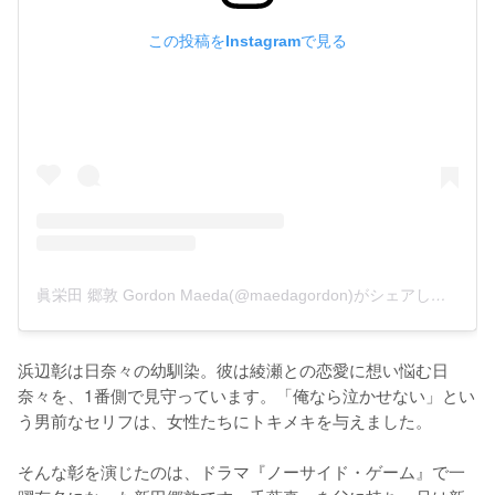
この投稿をInstagramで見る
眞栄田 郷敦 Gordon Maeda(@maedagordon)がシェアした投稿
-
浜辺彰は日奈々の幼馴染。彼は綾瀬との恋愛に想い悩む日
奈々を、1番側で見守っています。「俺なら泣かせない」とい
う男前なセリフは、女性たちにトキメキを与えました。

そんな彰を演じたのは、ドラマ『ノーサイド・ゲーム』で一