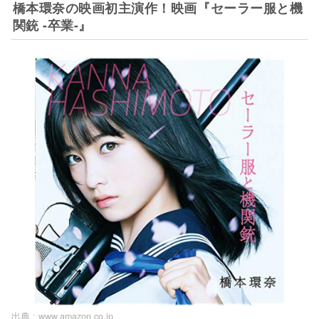
橋本環奈の映画初主演作！映画『セーラー服と機
関銃 -卒業-』
出典 :
www.amazon.co.jp