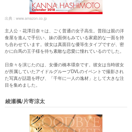
出典 :
www.amazon.co.jp
主人公・花澤日奈々は、ごく普通の女子高生。普段は親の洋
食屋を進んで手伝い、妹の面倒もみている家庭的な一面を持
ち合わせています。彼女は真面目な優等生タイプですが、密
かに白馬の王子様を待ち素敵な恋愛に憧れているのでした。

日奈々を演じたのは、女優の橋本環奈です。彼女は当時彼女
が所属していたアイドルグループDVLのイベントで撮影され
た写真が話題を呼び、「千年に一人の逸材」として大きな注
目を集めました。
綾瀬楓/片寄涼太