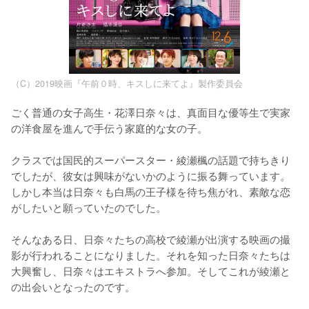
（C）2019映画『午前０時、キスしに来てよ』製作委員会
ごく普通の女子高生・花澤日奈々は、真面目な優等生で実家
の洋食屋を進んで手伝う家庭的な女の子。

クラスでは国民的スーパースター・綾瀬楓の話題で持ちきり
でしたが、彼女は興味がないかのように振る舞っています。
しかし本当は日奈々も白馬の王子様を待ち焦がれ、素敵な恋
がしたいと願っていたのでした。

そんなある日、日奈々たちの高校で綾瀬が出演する映画の撮
影が行われることになりました。それを知った日奈々たちは
大興奮し、日奈々はエキストラへ参加。そしてこれが綾瀬と
の出会いとなったのです。