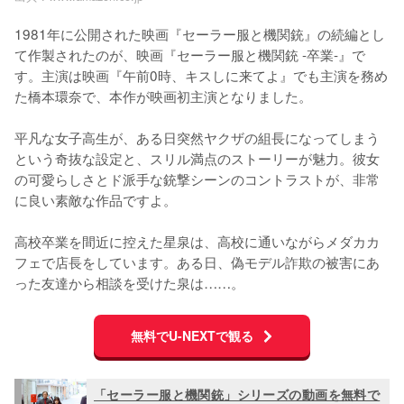
1981年に公開された映画『セーラー服と機関銃』の続編とし
て作製されたのが、映画『セーラー服と機関銃 -卒業-』で
す。主演は映画『午前0時、キスしに来てよ』でも主演を務め
た橋本環奈で、本作が映画初主演となりました。

平凡な女子高生が、ある日突然ヤクザの組長になってしまう
という奇抜な設定と、スリル満点のストーリーが魅力。彼女
の可愛らしさとド派手な銃撃シーンのコントラストが、非常
に良い素敵な作品ですよ。

高校卒業を間近に控えた星泉は、高校に通いながらメダカカ
フェで店長をしています。ある日、偽モデル詐欺の被害にあ
った友達から相談を受けた泉は……。
無料でU-NEXTで観る
「セーラー服と機関銃」シリーズの動画を無料で