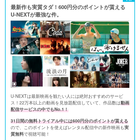
最新作も実質タダ！600円分のポイントが貰える
U-NEXTが最強な件。
U-NEXTは最新映画を観たい人には絶対おすすめのサービ
ス！22万本以上の動画を見放題配信していて、作品数は
動画
配信サービスの中でもNo.1！
31日間の無料トライアル中には600円分のポイントが貰える
ので、このポイントを使えばレンタル配信中の新作映画も
実
質無料
で視聴可能！      