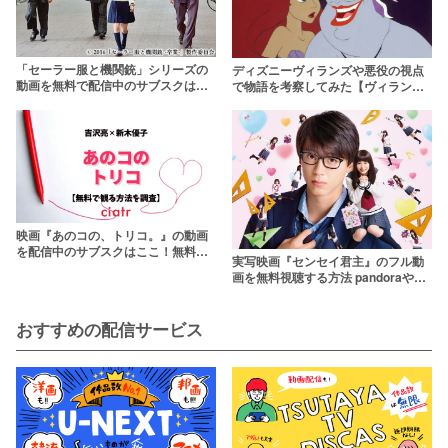
「セーラー服と機関銃」シリーズの
ディズニーヴィランズや悪役の視点
動画を無料で配信中のサブスクはこ
で物語を考察してみた【ヴィランズ
こ！薬師丸ひろ子版から橋本環奈版
だって人間だ！】
まで
映画『あのコの、トリコ。』の動画
を配信中のサブスクはここ！無料で
実写映画『センセイ君主』のフル動
観られる？
画を無料視聴する方法 pandoraや
9tsuより確実に
おすすめの配信サービス