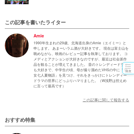
この記事を書いたライター
Amie
1990年生まれの29歳、北海道出身のAmie（エイミー）と
申します。 あまーいラム酒が大好きです。 現在は富士山を
眺めながら、映画のレビュー記事を執筆しております。 コ
メディとアクションが大好きなのですが、最近は社会派作
品を観ることが増えてきました。 昔のトレンディードラマ
も大好きで、中学生の頃、母が撮り溜めたVHSの中に「男
目次
女七人夏物語」を見つけ、それをきっかけにトレンディー
ドラマの世界にどっぷりハマりました。（W浅野は控えめ
に言って最高です）
この記事に関して報告する
おすすめ特集