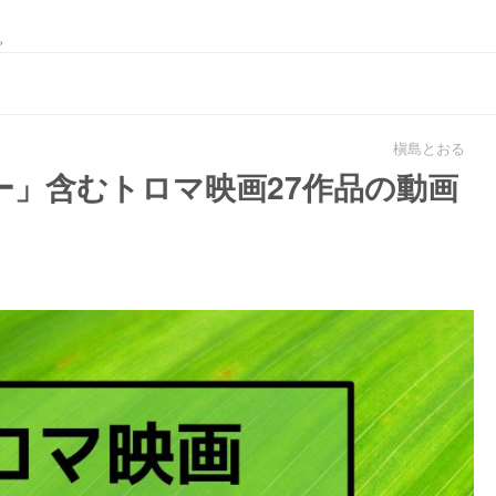
。
槇島とおる
ー」含むトロマ映画27作品の動画
！