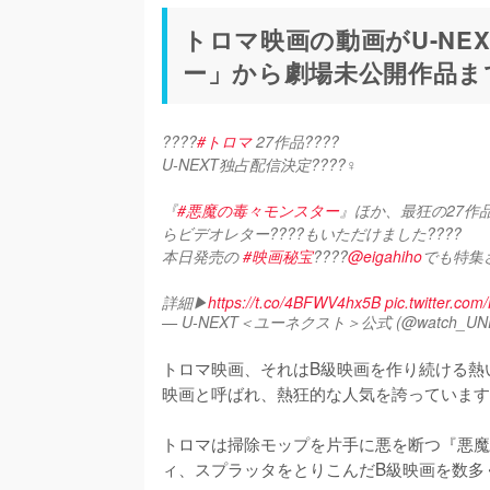
トロマ映画の動画がU-NE
ー」から劇場未公開作品ま
????
#トロマ
 27作品???? 
U-NEXT独占配信決定????‍♀️
『
#悪魔の毒々モンスター
』ほか、最狂の27作品が
らビデオレター????もいただけました????
本日発売の 
#映画秘宝
????
@eigahiho
でも特集
詳細▶︎
https://t.co/4BFWV4hx5B
pic.twitter.com
— U-NEXT＜ユーネクスト＞公式 (@watch_UN
トロマ映画、それはB級映画を作り続ける熱
映画と呼ばれ、熱狂的な人気を誇っています
トロマは掃除モップを片手に悪を断つ『悪魔
ィ、スプラッタをとりこんだB級映画を数多