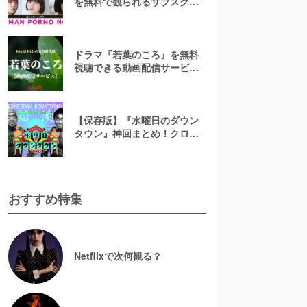
を無料で観られるサブスクま
とめ！
ドラマ『若葉のころ』を無料
視聴できる動画配信サービス
はコレ！【あらすじ&キャスト
紹介】
【保存版】『水曜日のダウン
タウン』神回まとめ！クロち
ゃん・名探偵津田など人気回
の見逃し配信を無料視聴する
には？
おすすめ特集
Netflixで次何観る？