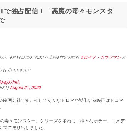
XTで独占配信！「悪魔の毒々モンスタ
で
、9月19日にU-NEXTへ上陸‼️世界の巨匠 
#ロイド・カウフマン
 か
されていますよ✨
/KvsjU7fniA
EXT)
August 21, 2020
い映画会社です。そしてそんなトロマが製作する映画はトロマ
。

の毒々モンスター』シリーズを筆頭に、様々なホラー、コメデ
く世に送り出しました。
