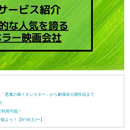
信！「悪魔の毒々モンスター」から劇場未公開作品まで
介
料で利用可能！
よう！【9/19(土)〜】