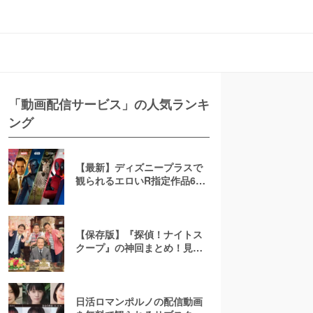
「動画配信サービス」の人気ランキ
ング
【最新】ディズニープラスで
観られるエロいR指定作品6
選！AV(アダルト動画)は配信
してる？
【保存版】『探偵！ナイトス
クープ』の神回まとめ！見逃
し配信はTVerで見れない？無
料で見る方法、「会話のない
夫婦」「爆発卵」など人気ラ
ンキング
日活ロマンポルノの配信動画