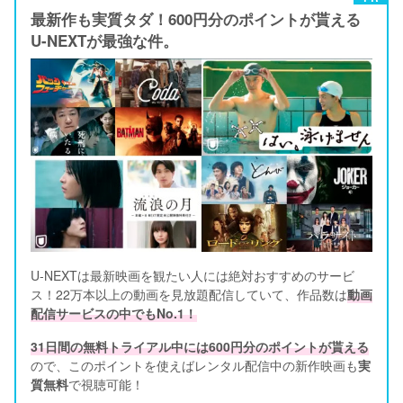
最新作も実質タダ！600円分のポイントが貰える
U-NEXTが最強な件。
U-NEXTは最新映画を観たい人には絶対おすすめのサービ
ス！22万本以上の動画を見放題配信していて、作品数は
動画
配信サービスの中でもNo.1！
31日間の無料トライアル中には600円分のポイントが貰える
ので、このポイントを使えばレンタル配信中の新作映画も
実
質無料
で視聴可能！      