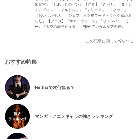
め食堂』『しあわせのパン』 【洋画】『きっと、うまくい
く』『ロスト・チルドレン』『マリーアントワネット』
『おいしい生活』『シェフ 三ツ星フードトラック始めま
した』 【アニメ】『サマーウォーズ』『リメンバー・ミ
ー』『天空の城ラピュタ』『茄子 アンダルシアの夏』
この記事に関して報告する
おすすめ特集
Netflixで次何観る？
マンガ・アニメキャラの強さランキング