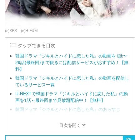
(c)SBS (c)H E&M
タップできる目次
韓国ドラマ『ジキルとハイドに恋した私』の動画を1話〜
29話(最終回)まで観るには配信サービスがおすすめ！【無
料】
韓国ドラマ『ジキルとハイドに恋した私』の動画を配信し
ているサービス一覧
U-NEXTで韓国ドラマ『ジキルとハイドに恋した私』の動
画を1話～最終回まで見放題配信中！【無料】
韓国ドラマ『ジキルとハイドに恋した私』のあらすじ
韓国ドラマ『ジキルとハイドに恋した私』に登場するキャ
ラクターの紹介！
目次を開く
PR