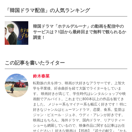
語字幕・吹き替え】
「韓国ドラマ配信」の人気ランキング
韓国ドラマ「ホテルデルーナ」の動画を配信中の
サービスは？1話から最終回まで無料で観られるか
調査！
この記事を書いたライター
鈴木春菜
転勤族の夫を持つ、映画が大好きなアラサーです。上智大
学を卒業後、紆余曲折を経て大阪でライターをしていま
す。 映画好きが高じて、学生時代はレンタルショップや映
画館でアルバイト。これまでに800本以上の作品を観てき
ました。 メジャー系もマイナー系も幅広く好きです！ 特に
好きなジャンルはヒューマンドラマ、恋愛、食系。監督は
ジャン・ピエール・ジュネ、ウディ・アレンが好きです。
映画はもちろん、海外ドラマ、国内ドラマ、リアリティー
ショーも網羅しているので、映像作品に関する記事はお任
せください！ 好きな映画は 【邦画】『武士の献立』『かも