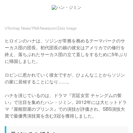
©Yonhap News/YNA/Newscom/Zeta Image
ヒロインのハナは、ソジンが常務を務めるテーマパークのサ
ーカス団の団長。初代団長の娘の彼女はアメリカでの修行を
終え、落ちぶれたサーカス団の立て直しをするために5年ぶり
に帰国しました。

ロビンに惹かれていく彼女ですが、ひょんなことからソジン
の家に居候することになり……。

ハナを演じているのは、ドラマ『宮廷女官 チャングムの誓
い』で注目を集めたハン・ジミン。2012年には大ヒットドラ
マ『屋根部屋のプリンス』での演技が評価され、SBS演技大
賞で最優秀演技賞を含む3冠を獲得しました。