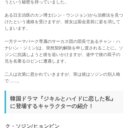
うという秘密を持っていました。

ある日主治医のカン博士(シン・ウンジョン)から治療法を見つ
けたという連絡を受けますが、彼女は面会直前に姿を消して
しまいます。

一方テーマパーク専属のサーカス団の団長であるチャン・ハ
ナ(ハン・ジミン)は、突然契約解除を申し渡されることに。ソ
ジンに抗議しようと彼を追いかけますが、途中で彼の双子の
兄を名乗るロビンに遭遇します。

二人は次第に惹かれていきますが、実は彼はソジンの別人格
で……。
韓国ドラマ『ジキルとハイドに恋した私』
に登場するキャラクターの紹介！
ク・ソジン/ヒョンビン