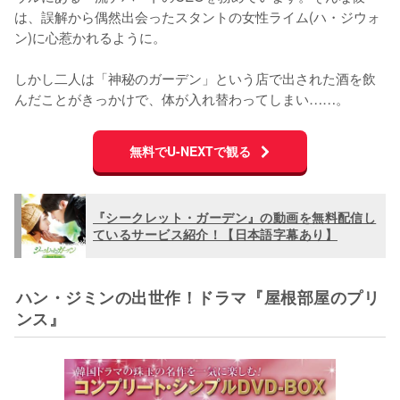
は、誤解から偶然出会ったスタントの女性ライム(ハ・ジウォ
ン)に心惹かれるように。

しかし二人は「神秘のガーデン」という店で出された酒を飲
んだことがきっかけで、体が入れ替わってしまい……。
無料でU-NEXTで観る
『シークレット・ガーデン』の動画を無料配信し
ているサービス紹介！【日本語字幕あり】
ハン・ジミンの出世作！ドラマ『屋根部屋のプリ
ンス』