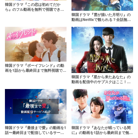
韓国ドラマ『この恋は初めてだか
ら』のフル動画を無料で視聴できる
配信サービスとは？
韓国ドラマ『雲が描いた月明り』の
動画はNetflixで観られる？全話無料
で配信中のサブスクはここ！
韓国ドラマ『ボーイフレンド』の動
画を1話から最終回まで無料視聴でき
る配信サービスは？
韓国ドラマ『星から来たあなた』の
動画を配信中のサブスクはここ！無
料でどこで観られる？
韓国ドラマ『最後まで愛』の動画を1
韓国ドラマ『あなたが眠っている間
話〜最終回まで配信しているサービ
に』の動画を1話から最終回まで無料
スは？【無料あり】
視聴できる配信サービスは？【日本