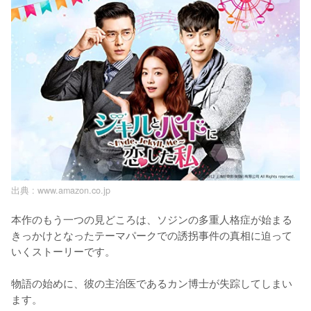
出典 :
www.amazon.co.jp
本作のもう一つの見どころは、ソジンの多重人格症が始まる
きっかけとなったテーマパークでの誘拐事件の真相に迫って
いくストーリーです。

物語の始めに、彼の主治医であるカン博士が失踪してしまい
ます。
