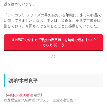
役を務めています。

「アイカツ!」シリーズの霧矢あおいを筆頭に、多くの作品で
活躍してきました。なお、本人は『犬夜叉』を見て声優を目
指しており、今回もろはを演じることに感動していました。
U-NEXTで今すぐ『半妖の夜叉姫』を無料で観る【600P
もらえる】
AD
琥珀/木村良平
【
#半妖の夜叉姫
 続報⑥】
妖怪退治屋のお頭”琥珀”のカラー設定を初公開！