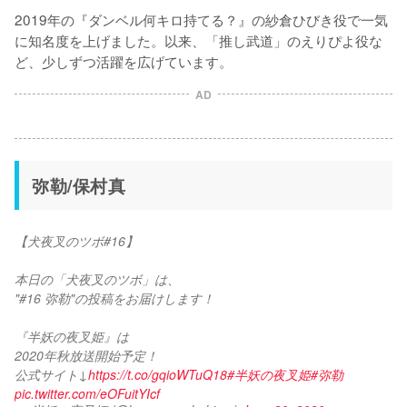
2019年の『ダンベル何キロ持てる？』の紗倉ひびき役で一気
に知名度を上げました。以来、「推し武道」のえりぴよ役な
ど、少しずつ活躍を広げています。
AD
弥勒/保村真
【犬夜叉のツボ#16】
本日の「犬夜叉のツボ」は、
"#16 弥勒"の投稿をお届けします！
『半妖の夜叉姫』は
2020年秋放送開始予定！
公式サイト↓
https://t.co/gqioWTuQ18
#半妖の夜叉姫
#弥勒
pic.twitter.com/eOFuitYIcf