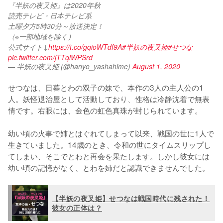
『半妖の夜叉姫』は2020年秋 
読売テレビ・日本テレビ系
土曜夕方5時30分～放送決定！
（※一部地域を除く）
公式サイト↓
https://t.co/gqioWTdf9A
#半妖の夜叉姫
#せつな
pic.twitter.com/jTTqiWPSrd
— 半妖の夜叉姫 (@hanyo_yashahime)
August 1, 2020
せつなは、日暮とわの双子の妹で、本作の3人の主人公の1
人。妖怪退治屋として活動しており、性格は冷静沈着で無表
情です。右眼には、金色の虹色真珠が封じられています。

幼い頃の火事で姉とはぐれてしまって以来、戦国の世に1人で
生きていました。14歳のとき、令和の世にタイムスリップし
てしまい、そこでとわと再会を果たします。しかし彼女には
幼い頃の記憶がなく、とわを姉だと認識できませんでした。
【半妖の夜叉姫】せつなは戦国時代に残された！
彼女の正体は？