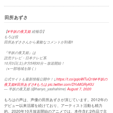
田所あずさ
【
#半妖の夜叉姫
 続報⑤】
もろは役
田所あずささんから素敵なコメントが到着‼
『半妖の夜叉姫』は
読売テレビ・日本テレビ系
10月3日(土)夕方5時30分～放送開始！
（※一部地域を除く）
公式サイトも最新情報公開中！↓
https://t.co/gqioWTuQ18
#半妖の
夜叉姫
#田所あずさ
#もろは
pic.twitter.com/DYxMGRyKIU
— 半妖の夜叉姫 (@hanyo_yashahime)
August 7, 2020
もろはの声は、声優の田所あずさが演じています。2012年の
デビュー以来活躍を続けており、アーティスト活動も精力
的。2020年10月放送開始のアニメでは、本作含む2作品で主