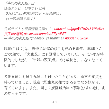
『半妖の夜叉姫』は
読売テレビ・日本テレビ系
10月3日(土)夕方5時30分～放送開始！
（※一部地域を除く）
公式サイトも最新情報公開中！↓
https://t.co/gqioWTuQ18
#半妖の
夜叉姫
#琥珀
pic.twitter.com/leaFEywEST
— 半妖の夜叉姫 (@hanyo_yashahime)
August 7, 2020
琥珀(こはく)は、妖怪退治屋の頭目を務める青年。珊瑚(さん
ご)の弟で、『犬夜叉』にも登場していました。そばかすが特
徴的でしたが、『半妖の夜叉姫』では成長と共になくなって
います。

犬夜叉側にも殺生丸側にも付いたことがあり、両方の接点を
持っていました。現在は殺生丸の娘であるせつなを預かり、
育てています。また、同じく妖怪退治屋の翡翠(ひすい)は、彼
の甥っ子です。
AD