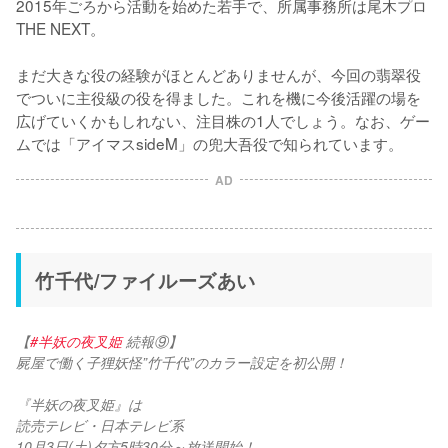
2015年ごろから活動を始めた若手で、所属事務所は尾木プロ 
THE NEXT。

まだ大きな役の経験がほとんどありませんが、今回の翡翠役
でついに主役級の役を得ました。これを機に今後活躍の場を
広げていくかもしれない、注目株の1人でしょう。なお、ゲー
ムでは「アイマスsideM」の兜大吾役で知られています。
AD
竹千代/ファイルーズあい
【
#半妖の夜叉姫
 続報⑨】
屍屋で働く子狸妖怪”竹千代”のカラー設定を初公開！
『半妖の夜叉姫』は
読売テレビ・日本テレビ系
10月3日(土)夕方5時30分～放送開始！