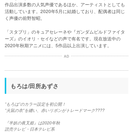
作品出演多数の人気声優であるほか、アーティストとしても
活動しています。2020年5月に結婚しており、配偶者は同じ
く声優の前野智昭。

「スタプリ」のキュアセレーネや『ガンダムビルドファイタ
ーズ』のイオリ・セイなどの声で有名です。現在放送中の
2020年秋期アニメには、5作品以上出演しています。
AD
もろは/田所あずさ
”もろは”のカラー設定を初公開！
”火鼠の衣”を纏い、赤いリボンがトレードマーク????
『半妖の夜叉姫』は2020年秋 
読売テレビ・日本テレビ系