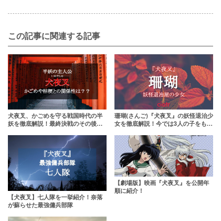
この記事に関連する記事
犬夜叉、かごめを守る戦国時代の半
珊瑚(さんご)『犬夜叉』の妖怪退治少
妖を徹底解説！最終決戦のその後
女を徹底解説！今では3人の子をもつ
は？
母親に
【劇場版】映画『犬夜叉』を公開年
順に紹介！
【犬夜叉】七人隊を一挙紹介！奈落
が蘇らせた最強傭兵部隊