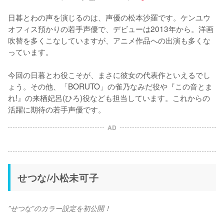
日暮とわの声を演じるのは、声優の松本沙羅です。ケンユウ
オフィス預かりの若手声優で、デビューは2013年から。洋画
吹替を多くこなしていますが、アニメ作品への出演も多くな
っています。

今回の日暮とわ役こそが、まさに彼女の代表作といえるでし
ょう。その他、「BORUTO」の雀乃なみだ役や『この音とま
れ!』の来栖妃呂(ひろ)役なども担当しています。これからの
活躍に期待の若手声優です。
AD
せつな/小松未可子
”せつな”のカラー設定を初公開！