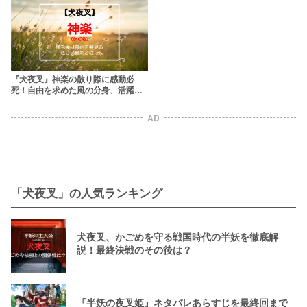
『犬夜叉』神楽の散り際に感動必
死！自由を求めた風の分身、活躍を
振り返る
AD
「犬夜叉」の人気ランキング
犬夜叉、かごめを守る戦国時代の半妖を徹底解
説！最終決戦のその後は？
『半妖の夜叉姫』ネタバレあらすじを最終回まで