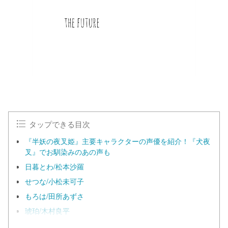
タップできる目次
『半妖の夜叉姫』主要キャラクターの声優を紹介！『犬夜
叉』でお馴染みのあの声も
日暮とわ/松本沙羅
せつな/小松未可子
もろは/田所あずさ
琥珀/木村良平