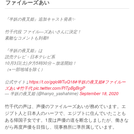
ファイルーズあい
『半妖の夜叉姫』追加キャスト発表✨
竹千代役 ファイル―ズあいさんに決定！
素敵なコメントも到着‼
『半妖の夜叉姫』は
読売テレビ・日本テレビ系
10月3日(土)夕方5時30分～放送開始！
（※一部地域を除く）
公式サイト↓
https://t.co/gqioWTuQ18
#半妖の夜叉姫
#ファイルー
ズあい
#竹千代
pic.twitter.com/PITpBgBrgP
— 半妖の夜叉姫 (@hanyo_yashahime)
September 18, 2020
竹千代の声は、声優のファイルーズあいが務めています。エ
ジプト人と日本人のハーフで、エジプトに住んでいたことも
ある帰国子女です。1度は声優の道を断念しましたが、働きな
がら再度声優を目指し、現事務所に準所属しています。
