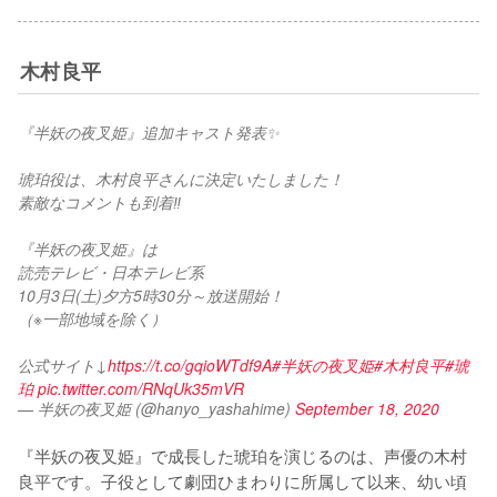
木村良平
『半妖の夜叉姫』追加キャスト発表✨
琥珀役は、木村良平さんに決定いたしました！
素敵なコメントも到着‼
『半妖の夜叉姫』は
読売テレビ・日本テレビ系
10月3日(土)夕方5時30分～放送開始！
（※一部地域を除く）
公式サイト↓
https://t.co/gqioWTdf9A
#半妖の夜叉姫
#木村良平
#琥
珀
pic.twitter.com/RNqUk35mVR
— 半妖の夜叉姫 (@hanyo_yashahime)
September 18, 2020
『半妖の夜叉姫』で成長した琥珀を演じるのは、声優の木村
良平です。子役として劇団ひまわりに所属して以来、幼い頃