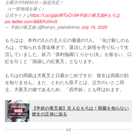
土曜夕方5時30分～放送決定！
（※一部地域を除く）
公式サイト↓
https://t.co/gqioWTuQ18
#半妖の夜叉姫
#もろは
pic.twitter.com/8BAlYchhvS
— 半妖の夜叉姫 (@hanyo_yashahime)
July 19, 2020
もろはは、本作の3人の主人公の最後の1人。「化け殺しのも
ろは」で知られる賞金稼ぎで、退治した妖怪を売り払って生
活していました。妖刀「俱利伽羅(くりから)丸」を振るい、口
紅を引くと「国崩しの紅夜叉」となります。

もろはの両親は犬夜叉と日暮かごめですが、彼女は両親の顔
を知りません。また、とわたち双子とは、父方のいとこ同
士。犬夜叉の娘であるため、「四半妖」とも呼ばれます。
【半妖の夜叉姫】主人公もろは！両親を知らない
彼女の正体に迫る
AD