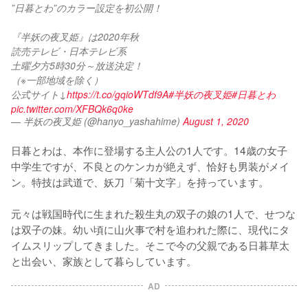
”日暮とわ”のカラー設定を初公開！
『半妖の夜叉姫』は2020年秋 
読売テレビ・日本テレビ系
土曜夕方5時30分～放送決定！
（※一部地域を除く）
公式サイト↓
https://t.co/gqioWTdf9A
#半妖の夜叉姫
#日暮とわ
pic.twitter.com/XFBQk6q0ke
— 半妖の夜叉姫 (@hanyo_yashahime)
August 1, 2020
日暮とわは、本作に登場する主人公の1人です。14歳の女子
中学生ですが、不良とのケンカが絶えず、恰好も男装がメイ
ン。特技は武道で、妖刀「菊十文字」を持っています。

元々は戦国時代に生まれた殺生丸の双子の娘の1人で、せつな
は双子の妹。幼い頃に山火事で村を追われた際に、現代にタ
イムスリップしてきました。そこで今の父親である日暮草太
と出会い、家族として暮らしています。
AD