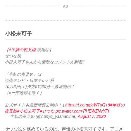
AD
小松未可子
【
#半妖の夜叉姫
 続報④】
せつな役
小松未可子さんから素敵なコメントが到着‼
『半妖の夜叉姫』は
読売テレビ・日本テレビ系
10月3日(土)夕方5時30分～放送開始！
（※一部地域を除く）
公式サイトも最新情報公開中！↓
https://t.co/gqioWTuQ18
#半妖の
夜叉姫
#小松未可子
#せつな
pic.twitter.com/PHEWZNvYFf
— 半妖の夜叉姫 (@hanyo_yashahime)
August 7, 2020
せつな役を務めているのは、声優の小松未可子です。アニメ