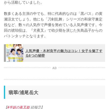
から活動していました。

数多くある主演の中でも、特に代表的なのは「黒バス」の黄
瀬涼太でしょう。他にも「刀剣乱舞」シリーズの和泉守兼定
役など、数々の人気作で声優を努めている人気声優です。今
回の琥珀役は、『犬夜叉』で幼少期を演じた矢島晶子からの
バトンタッチとなります。
人気声優・木村良平の魅力はコレ！女子を魅了す
る8つの秘密
AD
翡翠/浦尾岳大
【
#半妖の夜叉姫
 続報⑦】