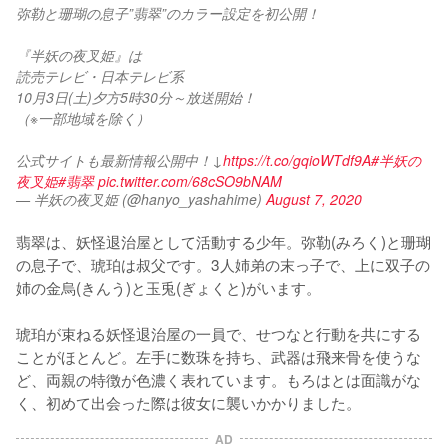
弥勒と珊瑚の息子”翡翠”のカラー設定を初公開！
『半妖の夜叉姫』は
読売テレビ・日本テレビ系
10月3日(土)夕方5時30分～放送開始！
（※一部地域を除く）
公式サイトも最新情報公開中！↓
https://t.co/gqioWTdf9A
#半妖の
夜叉姫
#翡翠
pic.twitter.com/68cSO9bNAM
— 半妖の夜叉姫 (@hanyo_yashahime)
August 7, 2020
翡翠は、妖怪退治屋として活動する少年。弥勒(みろく)と珊瑚
の息子で、琥珀は叔父です。3人姉弟の末っ子で、上に双子の
姉の金烏(きんう)と玉兎(ぎょくと)がいます。

琥珀が束ねる妖怪退治屋の一員で、せつなと行動を共にする
ことがほとんど。左手に数珠を持ち、武器は飛来骨を使うな
ど、両親の特徴が色濃く表れています。もろはとは面識がな
く、初めて出会った際は彼女に襲いかかりました。
AD