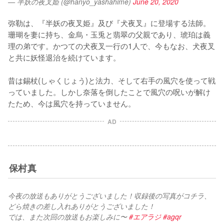
— 半妖の夜叉姫 (@hanyo_yashahime)
June 20, 2020
弥勒は、『半妖の夜叉姫』及び『犬夜叉』に登場する法師。
珊瑚を妻に持ち、金烏・玉兎と翡翠の父親であり、琥珀は義
理の弟です。かつての犬夜叉一行の1人で、今もなお、犬夜叉
と共に妖怪退治を続けています。

昔は錫杖(しゃくじょう)と法力、そして右手の風穴を使って戦
っていました。しかし奈落を倒したことで風穴の呪いが解け
たため、今は風穴を持っていません。
AD
保村真
今夜の放送もありがとうございました！収録後の写真がコチラ、
どら焼きの差し入れありがとうございました！
では、また次回の放送もお楽しみに〜 
#エアラジ
#agqr