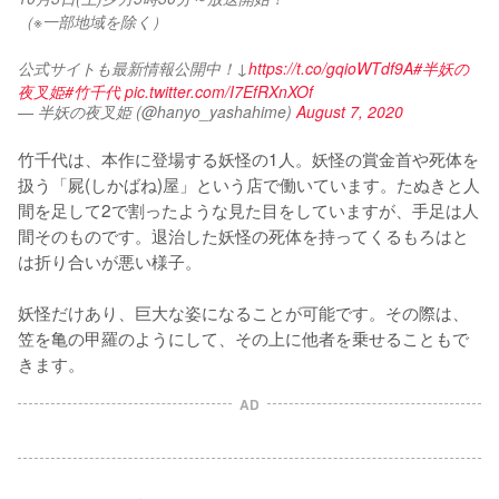
（※一部地域を除く）
公式サイトも最新情報公開中！↓
https://t.co/gqioWTdf9A
#半妖の
夜叉姫
#竹千代
pic.twitter.com/I7EfRXnXOf
— 半妖の夜叉姫 (@hanyo_yashahime)
August 7, 2020
竹千代は、本作に登場する妖怪の1人。妖怪の賞金首や死体を
扱う「屍(しかばね)屋」という店で働いています。たぬきと人
間を足して2で割ったような見た目をしていますが、手足は人
間そのものです。退治した妖怪の死体を持ってくるもろはと
は折り合いが悪い様子。

妖怪だけあり、巨大な姿になることが可能です。その際は、
笠を亀の甲羅のようにして、その上に他者を乗せることもで
きます。
AD