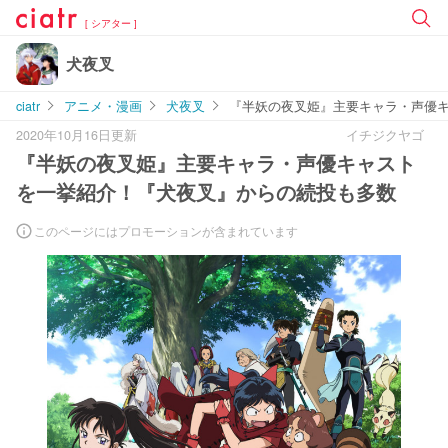
[ シアター ]
犬夜叉
ciatr
アニメ・漫画
犬夜叉
『半妖の夜叉姫』主要キャラ・声優
2020年10月16日更新
イチジクヤゴ
『半妖の夜叉姫』主要キャラ・声優キャスト
を一挙紹介！『犬夜叉』からの続投も多数
このページにはプロモーションが含まれています