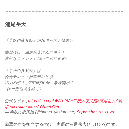
浦尾岳大
『半妖の夜叉姫』追加キャスト発表✨
翡翠役は、浦尾岳大さんに決定！
素敵なコメントも頂いております‼
『半妖の夜叉姫』は
読売テレビ・日本テレビ系
10月3日(土)夕方5時30分～放送開始！
（※一部地域を除く）
公式サイト↓
https://t.co/gqioWTdf9A
#半妖の夜叉姫
#浦尾岳大
#翡
翠
pic.twitter.com/AY2nndXiqp
— 半妖の夜叉姫 (@hanyo_yashahime)
September 18, 2020
翡翠の声を担当するのは、声優の浦尾岳大(たけひろ)です。