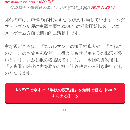
pic.twitter.com/vru3tW1Ddl
— 金田朋子・保村真のエアラジオ (@air_agqr)
April 7, 2016
弥勒の声は、声優の保村(やすむら)真が担当しています。シグ
マ・セブン所属の中堅声優で2000年の活動開始以来、アニ
メ・ゲーム方面で精力的に活動中です。

主な役どころは、『スカルマン』の御子神隼人や、『こねこ
のチー』のお父さんなど。主役よりもサブキャラの出演が多
いという、いぶし銀の名脇役です。なお、今回の弥勒役は、
『犬夜叉』時代に声を務めた故・辻谷耕史から引き継いだも
のとなります。
U-NEXTで今すぐ『半妖の夜叉姫』を無料で観る【600P
もらえる】
AD