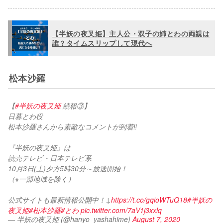
【半妖の夜叉姫】主人公・双子の姉とわの両親は
誰？タイムスリップして現代へ
松本沙羅
【
#半妖の夜叉姫
 続報③】
日暮とわ役
松本沙羅さんから素敵なコメントが到着‼
『半妖の夜叉姫』は
読売テレビ・日本テレビ系
10月3日(土)夕方5時30分～放送開始！
（※一部地域を除く）
公式サイトも最新情報公開中！↓
https://t.co/gqioWTuQ18
#半妖の
夜叉姫
#松本沙羅
#とわ
pic.twitter.com/7aV1j3xxlq
— 半妖の夜叉姫 (@hanyo_yashahime)
August 7, 2020