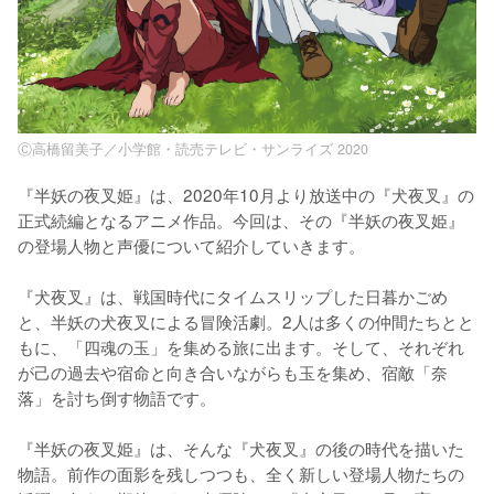
Ⓒ高橋留美子／小学館・読売テレビ・サンライズ 2020
『半妖の夜叉姫』は、2020年10月より放送中の『犬夜叉』の
正式続編となるアニメ作品。今回は、その『半妖の夜叉姫』
の登場人物と声優について紹介していきます。

『犬夜叉』は、戦国時代にタイムスリップした日暮かごめ
と、半妖の犬夜叉による冒険活劇。2人は多くの仲間たちとと
もに、「四魂の玉」を集める旅に出ます。そして、それぞれ
が己の過去や宿命と向き合いながらも玉を集め、宿敵「奈
落」を討ち倒す物語です。

『半妖の夜叉姫』は、そんな『犬夜叉』の後の時代を描いた
物語。前作の面影を残しつつも、全く新しい登場人物たちの