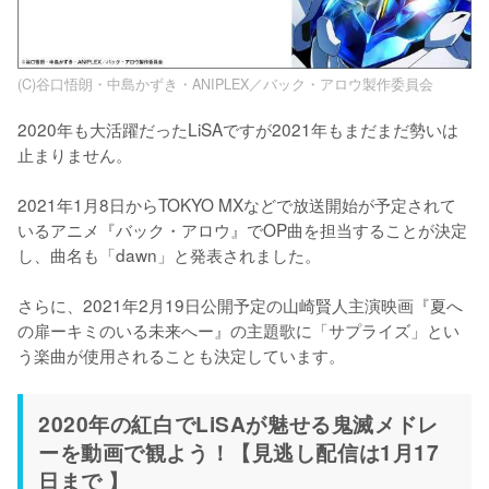
(C)谷口悟朗・中島かずき・ANIPLEX／バック・アロウ製作委員会
2020年も大活躍だったLiSAですが2021年もまだまだ勢いは
止まりません。

2021年1月8日からTOKYO MXなどで放送開始が予定されて
いるアニメ『バック・アロウ』でOP曲を担当することが決定
し、曲名も「dawn」と発表されました。

さらに、2021年2月19日公開予定の山崎賢人主演映画『夏へ
の扉ーキミのいる未来へー』の主題歌に「サプライズ」とい
う楽曲が使用されることも決定しています。
2020年の紅白でLiSAが魅せる鬼滅メドレ
ーを動画で観よう！【見逃し配信は1月17
日まで 】