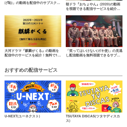
げ恥)」の動画を配信中のサブスクは
朝ドラ『おちょやん』(2020)の動画
ここ！
を視聴できる配信サービスを紹介！
【1話～最終回/見逃しあり】
「笑ってはいけない(ガキ使)」の見逃
大河ドラマ『麒麟がくる』の動画を
し配信動画を無料視聴できるサブス
配信中のサービスを紹介！無料で1話
クまとめ！Huluでは観られない？
から楽しめる？
おすすめの配信サービス
U-NEXT(ユーネクスト)
TSUTAYA DISCAS(ツタヤディスカ
ス)