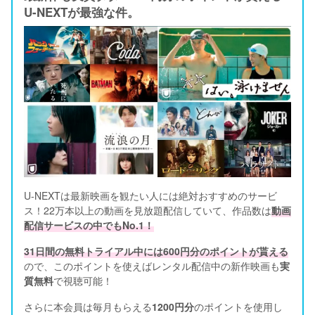
U-NEXTが最強な件。
U-NEXTは最新映画を観たい人には絶対おすすめのサービ
ス！22万本以上の動画を見放題配信していて、作品数は
動画
配信サービスの中でもNo.1！
31日間の無料トライアル中には600円分のポイントが貰える
ので、このポイントを使えばレンタル配信中の新作映画も
実
質無料
で視聴可能！      
さらに本会員は毎月もらえる
1200円分
のポイントを使用し