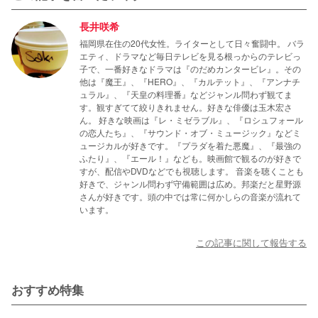
長井咲希
福岡県在住の20代女性。ライターとして日々奮闘中。 バラ
エティ、ドラマなど毎日テレビを見る根っからのテレビっ
子で、一番好きなドラマは『のだめカンタービレ』。その
他は『魔王』、『HERO』、『カルテット』、『アンナチ
ュラル』、『天皇の料理番』などジャンル問わず観てま
す。観すぎてて絞りきれません。好きな俳優は玉木宏さ
ん。 好きな映画は『レ・ミゼラブル』、『ロシュフォール
の恋人たち』、『サウンド・オブ・ミュージック』などミ
ュージカルが好きです。『プラダを着た悪魔』、『最強の
ふたり』、『エール！』なども。映画館で観るのが好きで
すが、配信やDVDなどでも視聴します。 音楽を聴くことも
好きで、ジャンル問わず守備範囲は広め。邦楽だと星野源
さんが好きです。頭の中では常に何かしらの音楽が流れて
います。
この記事に関して報告する
おすすめ特集