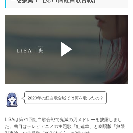
LiSAは第71回紅白歌合戦で鬼滅の刃メドレーを披露しまし
た。曲目はテレビアニメの主題歌「紅蓮華」と劇場版「無限
列車編」の主題歌「炎(ほむら)」の2曲です。
