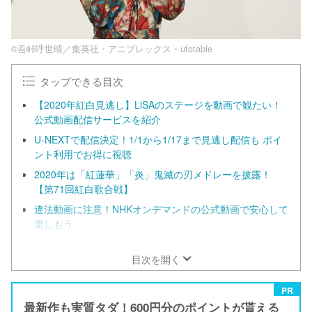
©吾峠呼世晴／集英社・アニプレックス・ufotable
タップできる目次
【2020年紅白見逃し】LiSAのステージを動画で観たい！
公式動画配信サービスを紹介
U-NEXTで配信決定！1/1から1/17まで見逃し配信も ポイ
ント利用でお得に視聴
2020年は「紅蓮華」「炎」鬼滅の刃メドレーを披露！
【第71回紅白歌合戦】
違法動画に注意！NHKオンデマンドの公式動画で安心して
楽しもう
初出場の2019年は「紅蓮華」を熱唱！『鬼滅の刃』で大
ブーム
目次を開く
PR
最新作も実質タダ！600円分のポイントが貰える