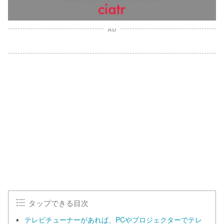
AD
L
o
/
U
a
n
d
m
e
u
d
t
:
e
1
0
0
.
0
0
%
タップできる目次
テレビチューナーがあれば、PCやプロジェクターでテレ