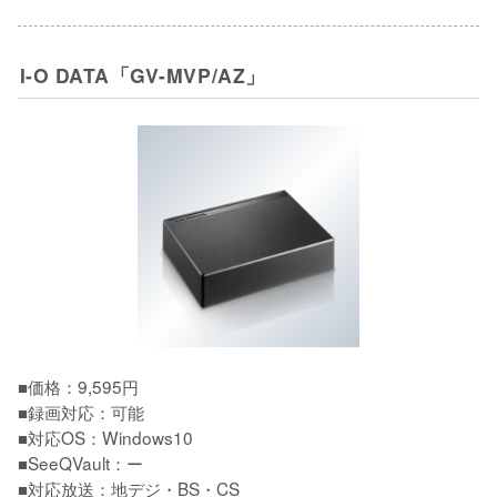
I-O DATA「GV-MVP/AZ」
■価格：9,595円

■録画対応：可能

■対応OS：Windows10

■SeeQVault：ー

■対応放送：地デジ・BS・CS