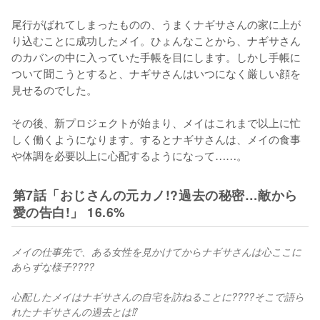
尾行がばれてしまったものの、うまくナギサさんの家に上が
り込むことに成功したメイ。ひょんなことから、ナギサさん
のカバンの中に入っていた手帳を目にします。しかし手帳に
ついて聞こうとすると、ナギサさんはいつになく厳しい顔を
見せるのでした。

その後、新プロジェクトが始まり、メイはこれまで以上に忙
しく働くようになります。するとナギサさんは、メイの食事
や体調を必要以上に心配するようになって……。
第7話「おじさんの元カノ!?過去の秘密…敵から
愛の告白!」 16.6%
メイの仕事先で、ある女性を見かけてからナギサさんは心ここに
あらずな様子????
心配したメイはナギサさんの自宅を訪ねることに????そこで語ら
れたナギサさんの過去とは⁉️