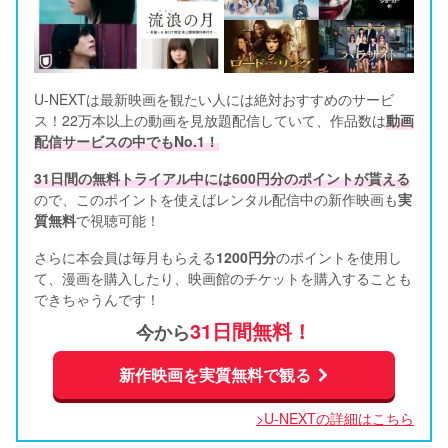
U-NEXTは最新映画を観たい人には絶対おすすめのサービ
ス！22万本以上の動画を見放題配信していて、作品数は
動画
配信サービスの中でもNo.1！
31日間の無料トライアル中には600円分のポイントが貰える
ので、このポイントを使えばレンタル配信中の新作映画も
実
質無料
で視聴可能！      
さらに本会員は毎月もらえる
1200円分
のポイントを使用し
て、漫画を購入したり、映画館のチケットを購入することも
できちゃうんです！
31日間無料！
今から
新作映画を実質無料で観る
>U-NEXTの詳細はこちら