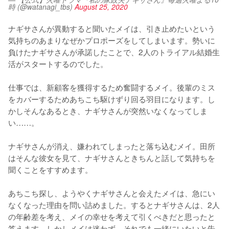
時 (@watanagi_tbs)
August 25, 2020
ナギサさんが異動すると聞いたメイは、引き止めたいという
気持ちのあまりなぜかプロポーズをしてしまいます。勢いに
負けたナギサさんが承諾したことで、2人のトライアル結婚生
活がスタートするのでした。

仕事では、新顧客を獲得するため奮闘するメイ。後輩のミス
をカバーするためあちこち駆けずり回る羽目になります。し
かしそんなあるとき、ナギサさんが突然いなくなってしま
い……。

ナギサさんが消え、嫌われてしまったと落ち込むメイ。田所
はそんな彼女を見て、ナギサさんときちんと話して気持ちを
聞くことをすすめます。

あちこち探し、ようやくナギサさんと会えたメイは、急にい
なくなった理由を問い詰めました。するとナギサさんは、2人
の年齢差を考え、メイの幸せを考えて引くべきだと思ったと
答えます。しかしメイは迷わず、それでも一緒にいたいと告