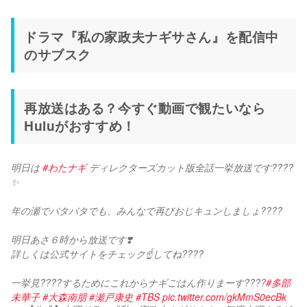
ドラマ『私の家政夫ナギサさん』を配信中
のサブスク
再放送はある？今すぐ動画で観たいなら
Huluがおすすめ！
明日は 
#わたナギ
 ディレクターズカット版全話一挙放送です????
✨
年の瀬でバタバタでも、みんなで再びおじキュンしましょ????
明日あさ６時から放送です❣️
詳しくは公式サイトをチェック☝️してね????
一挙見????するためにこれからナギごはん作りまーす????
#多部
未華子
#大森南朋
#瀬戸康史
#TBS
pic.twitter.com/gkMmS0ecBk