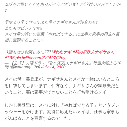
２話をご覧いただきありがとうございました????いかがでしたか
❓
予定より早くやって来た母とナギサさんが鉢合わせ❗️
またもやピンチです‼️
メイは母の呪いの言葉「やればできる」に仕事と家事の両立を目
指し奮闘することに✨
３話もぜひお楽しみに????
#わたナギ
#私の家政夫ナギサさん
#TBS
pic.twitter.com/ZyZ527C2py
— 【公式】火曜ドラマ『私の家政夫ナギサさん』毎週火曜よる10
時 (@watanagi_tbs)
July 14, 2020
メイの母・美登里が、ナギサさんとメイが一緒にいるところ
を目撃してしまいます。仕方なく、ナギサさんが家政夫だと
いうこと、実は家事ができないことを打ち明けるメイ。

しかし美登里は、メイに対し「やればできる子」というプレ
ッシャーをかけます。期待に応えたいメイは、仕事も家事も
がんばることを宣言するのでした。
