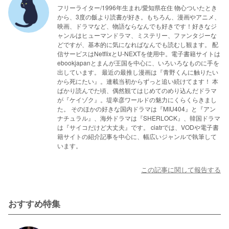
フリーライター/1996年生まれ/愛知県在住 物心ついたとき
から、3度の飯より読書が好き。もちろん、漫画やアニメ、
映画、ドラマなど、物語ならなんでも好きです！好きなジ
ャンルはヒューマンドラマ、ミステリー、ファンタジーな
どですが、基本的に気になればなんでも読むし観ます。 配
信サービスはNetflixとU-NEXTを使用中。電子書籍サイトは
ebookjapanとまんが王国を中心に、いろいろなものに手を
出しています。 最近の最推し漫画は『青野くんに触りたい
から死にたい』。連載当初からずっと追い続けてます！ 本
ばかり読んでた頃、偶然観てはじめてのめり込んだドラマ
が『ケイゾク』。堤幸彦ワールドの魅力にくらくらきまし
た。 そのほかの好きな国内ドラマは『MIU404』と『アン
ナチュラル』、海外ドラマは『SHERLOCK』、韓国ドラマ
は『サイコだけど大丈夫』です。 ciatrでは、VODや電子書
籍サイトの紹介記事を中心に、幅広いジャンルで執筆して
います。
この記事に関して報告する
おすすめ特集