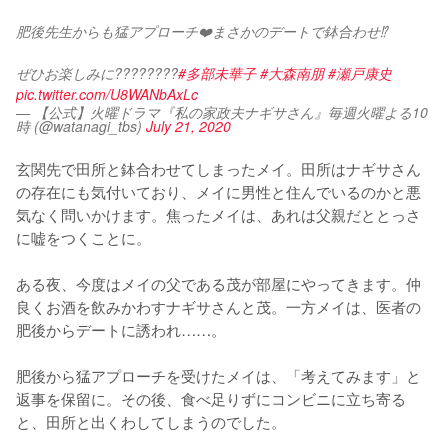
肥後先生からも猛アプローチ❤️まさかのデートで鉢合わせ⁉️
ぜひお楽しみに????????
#多部未華子
#大森南朋
#瀬戸康史
pic.twitter.com/U8WANbAxLc
— 【公式】火曜ドラマ『私の家政夫ナギサさん』毎週火曜よる10
時 (@watanagi_tbs)
July 21, 2020
玄関先で田所と鉢合わせてしまったメイ。田所はナギサさん
の存在にも気付いており、メイに男性と住んでいるのかと悪
気なく問いかけます。焦ったメイは、あれは父親だととっさ
に嘘をつくことに。

ある夜、今度はメイの父である茂が部屋にやってきます。仲
良くお酒を飲みかわすナギサさんと茂。一方メイは、医者の
肥後からデートに誘われ……。

肥後から猛アプローチを受けたメイは、「考えてみます」と
返事を保留に。その後、食べ足りずにコンビニに立ち寄る
と、田所と出くわしてしまうのでした。
