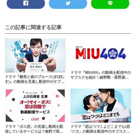
この記事に関連する記事
ドラマ『MIU404』の動画を配信中の
ドラマ『義母と娘のブルース(ぎぼむ
サブスクを紹介！綾野剛・星野源W
す)』の動画を見逃し配信中のサブス
主演の名作ドラマ
クはここ！【2022年新春SPも】
ドラマ「ボス恋」の見逃し動画を配
ドラマ「恋はつづくよどこまでも(恋
信しているサービスは？無料で視聴
つづ)」の動画を配信中のサブスクは