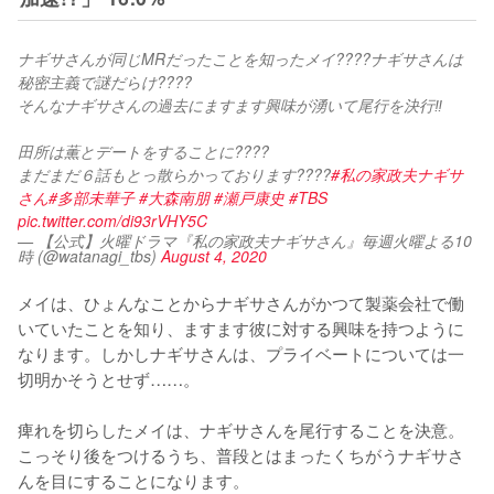
ナギサさんが同じMRだったことを知ったメイ????ナギサさんは
秘密主義で謎だらけ????
そんなナギサさんの過去にますます興味が湧いて尾行を決行‼️
田所は薫とデートをすることに????
まだまだ６話もとっ散らかっております????
#私の家政夫ナギサ
さん
#多部未華子
#大森南朋
#瀬戸康史
#TBS
pic.twitter.com/di93rVHY5C
— 【公式】火曜ドラマ『私の家政夫ナギサさん』毎週火曜よる10
時 (@watanagi_tbs)
August 4, 2020
メイは、ひょんなことからナギサさんがかつて製薬会社で働
いていたことを知り、ますます彼に対する興味を持つように
なります。しかしナギサさんは、プライベートについては一
切明かそうとせず……。

痺れを切らしたメイは、ナギサさんを尾行することを決意。
こっそり後をつけるうち、普段とはまったくちがうナギサさ
んを目にすることになります。
