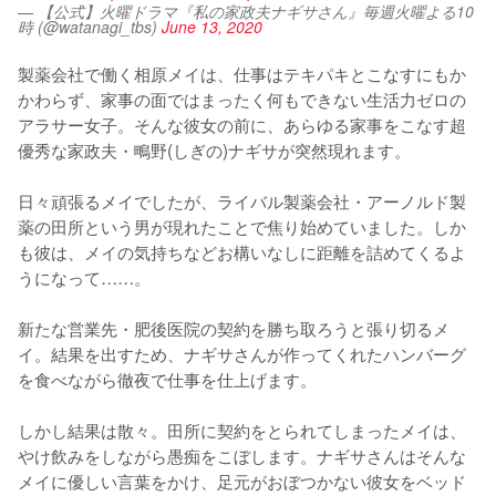
— 【公式】火曜ドラマ『私の家政夫ナギサさん』毎週火曜よる10
時 (@watanagi_tbs)
June 13, 2020
製薬会社で働く相原メイは、仕事はテキパキとこなすにもか
かわらず、家事の面ではまったく何もできない生活力ゼロの
アラサー女子。そんな彼女の前に、あらゆる家事をこなす超
優秀な家政夫・鴫野(しぎの)ナギサが突然現れます。

日々頑張るメイでしたが、ライバル製薬会社・アーノルド製
薬の田所という男が現れたことで焦り始めていました。しか
も彼は、メイの気持ちなどお構いなしに距離を詰めてくるよ
うになって……。

新たな営業先・肥後医院の契約を勝ち取ろうと張り切るメ
イ。結果を出すため、ナギサさんが作ってくれたハンバーグ
を食べながら徹夜で仕事を仕上げます。

しかし結果は散々。田所に契約をとられてしまったメイは、
やけ飲みをしながら愚痴をこぼします。ナギサさんはそんな
メイに優しい言葉をかけ、足元がおぼつかない彼女をベッド