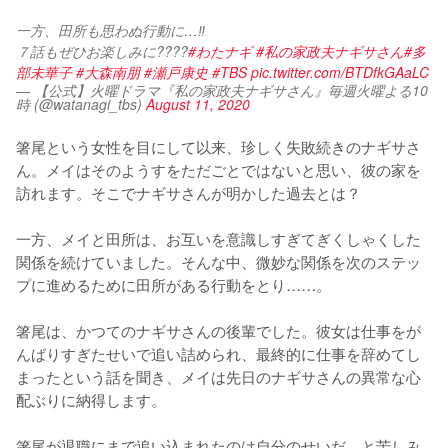
一方、田所も思わぬ行動に…‼️
７話もぜひお楽しみに????
#わたナギ
#私の家政夫ナギサさん
#多
部未華子
#大森南朋
#瀬戸康史
#TBS
pic.twitter.com/BTDfkGAaLC
— 【公式】火曜ドラマ『私の家政夫ナギサさん』毎週火曜よる10
時 (@watanagi_tbs)
August 11, 2020
箸尾という女性を目にして以来、珍しく失敗続きのナギサさ
ん。メイはそのようすをただごとではないと思い、彼の家を
訪れます。そこでナギサさんが明かした過去とは？

一方、メイと田所は、お互いを意識しすぎてぎくしゃくした
関係を続けていました。そんな中、微妙な関係を次のステッ
プに進めるために田所がある行動をとり……。

箸尾は、かつてのナギサさんの後輩でした。彼女は仕事をが
んばりすぎたせいで追い詰められ、最終的に仕事を辞めてし
まったという話を聞き、メイは先日のナギサさんの異常な心
配ぶりに納得します。

箸尾が退職にまで追い込まれたのは自分のせいだ、と苦しみ