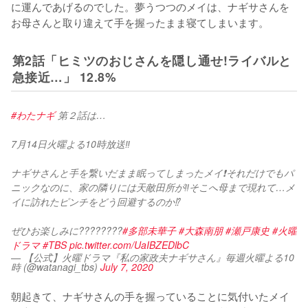
に運んであげるのでした。夢うつつのメイは、ナギサさんを
お母さんと取り違えて手を握ったまま寝てしまいます。
第2話「ヒミツのおじさんを隠し通せ!ライバルと
急接近…」 12.8%
#わたナギ
 第２話は…
7月14日火曜よる10時放送‼️
ナギサさんと手を繋いだまま眠ってしまったメイ❗️それだけでもパ
ニックなのに、家の隣りには天敵田所が‼️そこへ母まで現れて…メ
イに訪れたピンチをどう回避するのか⁉️
ぜひお楽しみに????????
#多部未華子
#大森南朋
#瀬戸康史
#火曜
ドラマ
#TBS
pic.twitter.com/UaIBZEDlbC
— 【公式】火曜ドラマ『私の家政夫ナギサさん』毎週火曜よる10
時 (@watanagi_tbs)
July 7, 2020
朝起きて、ナギサさんの手を握っていることに気付いたメイ