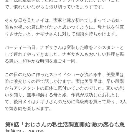
で、慣れないながらも張り切っているようすです。

そんな母を見たメイは、実家と縁が切れてしまっている妹・
唯もお祝いの席に呼びたいと思いつくように。母と妹を仲直
りさせたいと、ナギサさんに対して相談を持ちかけます。

パーティー当日、ナギサさんは変装した唯をアシスタントと
して連れてやってきました。ナギサさんもおいしい料理を振
る舞い、和やかな時間を過ごす一同。

この日のために作ったスライドショーが流れる中、美登里は
唯に涙交じりの声で話しかけます。実は美登里は、早い段階
からアシスタントの正体に気付いていたのでした。互いの思
いを知り、無事和解する母と娘。作戦が成功したお礼とし
て、後日メイはナギサさんのために高級肉を買って帰り、2人
で焼き肉を楽しみます。
第6話「おじさんの私生活調査開始!敵の恋心も急
加速!?」 16.0%