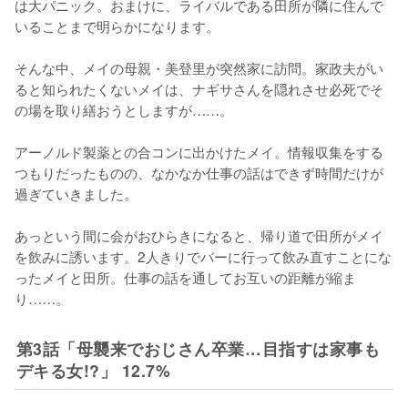
は大パニック。おまけに、ライバルである田所が隣に住んで
いることまで明らかになります。

そんな中、メイの母親・美登里が突然家に訪問。家政夫がい
ると知られたくないメイは、ナギサさんを隠れさせ必死でそ
の場を取り繕おうとしますが……。

アーノルド製薬との合コンに出かけたメイ。情報収集をする
つもりだったものの、なかなか仕事の話はできず時間だけが
過ぎていきました。

あっという間に会がおひらきになると、帰り道で田所がメイ
を飲みに誘います。2人きりでバーに行って飲み直すことにな
ったメイと田所。仕事の話を通してお互いの距離が縮ま
り……。
第3話「母襲来でおじさん卒業…目指すは家事も
デキる女!?」 12.7%