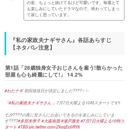
の姿、ちょっと抜けてるけど可愛いです。毎週とて
も楽しみにしていたドラマなので、終わってしまっ
『私の家政夫ナギサさん』各話あらすじ
【ネタバレ注意】
第1話「28歳独身女子おじさんを雇う!散らかった
部屋も心も綺麗にして!」 14.2%
#わたナギ
 初回放送日が決定しました????✨✨
『
#私の家政夫ナギサさん
 』7月7日火曜よる10時スタートです‼️
七夕????の夜に皆さんにお会いできるのを楽しみにしていま
す????
#多部未華子
#大森南朋
#瀬戸康史
#7月7日火曜よる10時ス
タート
#TBS
pic.twitter.com/ZkoqEc0RY8