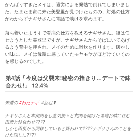
がんばりすぎたメイは、過労による発熱で倒れてしまいまし
た。たまたま家に来た美登里が見つけたものの、対処の仕方
がわからずナギサさんに電話で助けを求めます。

落ち着いたようすで看病の仕方を教えるナギサさん。後は任
せようとした美登里ですが、ナギサさんからそばにいてあげ
るよう背中を押され、メイのために雑炊を作ります。懐かし
い味に、メイは母親に感じていたモヤモヤがほどけていくの
を感じるのでした。
第4話「今度は父襲来!秘密の指きり…デートで鉢
合わせ!」 12.4%
来週の 
#わたナギ
 ４話は❣️
ナギサさんと本契約をし意気揚々と玄関を開けた途端お隣に住む
田所と鉢合わせ????
しかも田所から同棲していると疑われて????ナギサさんのことを
ひた隠しに????