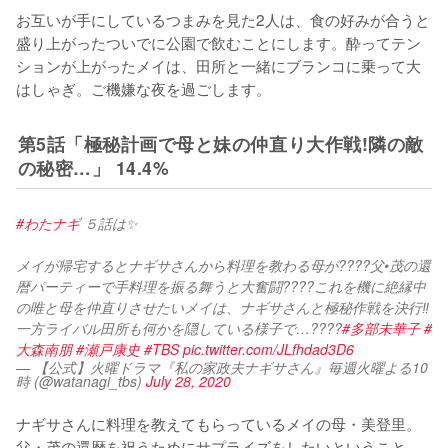
お互いが手にしているつまみを見た2人は、食の好みが合うと
盛り上がったついでに公園で飲むことにします。酔ってテン
ションが上がったメイは、田所と一緒にブランコに乗って大
はしゃぎ。ご機嫌な夜を過ごします。
第5話「極秘計画で母と妹の仲直り大作戦!隣の敵
の秘密…」 14.4%
#わたナギ
 ５話は✨
メイが帰宅するとナギサさんから料理を教わる母が????父•茂の還
暦パーティーで手料理を振る舞うと大奮闘????これを機に絶縁中
の唯と母を仲直りさせたいメイは、ナギサさんと極秘作戦を決行‼️
一方ライバル田所も何かを隠している様子で…????
#多部未華子
#
大森南朋
#瀬戸康史
#TBS
pic.twitter.com/JLfhdad3D6
— 【公式】火曜ドラマ『私の家政夫ナギサさん』毎週火曜よる10
時 (@watanagi_tbs)
July 28, 2020
ナギサさんに料理を教えてもらっているメイの母・美登里。
父・茂の還暦を祝うためにサプライズをしたいということ