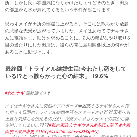
所。しかし良い雰囲気になりかけたちょうどそのとき、田所
の部屋から水が漏れてくるという事件が起こります。

思わずメイが田所の部屋に上がると、そこには散らかり放題
の悲惨な光景が広がっていました。メイはあわててナギサさ
んに電話をし、助けを求めることに。2人の親密なやり取りを
目の当たりにした田所は、彼らの間に雇用関係以上の何かが
あることに勘づきます。
最終回「トライアル結婚生活!今わたし恋をして
いる!?とっ散らかった心の結末」 19.6%
#わたナギ
 最終話です❣️
メイはナギサさんに突然のプロポーズ❤️困惑するナギサさんを押
し切り４日間のトライアル結婚生活をスタートさせ????田所へも
正直な気持ちを伝えるのだが、突然ナギサさんがメイの前から姿
を消してしまい…????
#私の家政夫ナギサさん
#多部未華子
#大森
南朋
#瀬戸康史
#TBS
pic.twitter.com/EsXH3piPyj
— 【公式】火曜ドラマ『私の家政夫ナギサさん』毎週火曜よる10