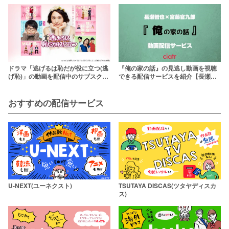
する方法を紹介
ここ！1話から最終回まで
ドラマ「逃げるは恥だが役に立つ(逃
『俺の家の話』の見逃し動画を視聴
げ恥)」の動画を配信中のサブスクは
できる配信サービスを紹介【長瀬智
ここ！
也×クドカン】
おすすめの配信サービス
U-NEXT(ユーネクスト)
TSUTAYA DISCAS(ツタヤディスカ
ス)