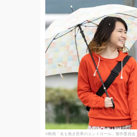
©︎映画「名も無き世界のエンドロール」製作委員会