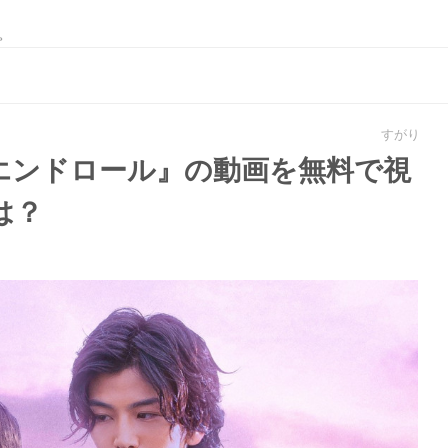
。
すがり
エンドロール』の動画を無料で視
は？