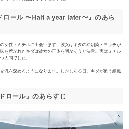
ル 〜Half a year later〜』のあら
の女性・ミチルに出会います。彼女はキダの幼馴染・ヨッチが
味を惹かれたキダは彼女の正体を明かそうと決意。実はミチル
つ人間でした。

交流を深めるようになります。しかしある日、キダが追う組織
ドロール』のあらすじ